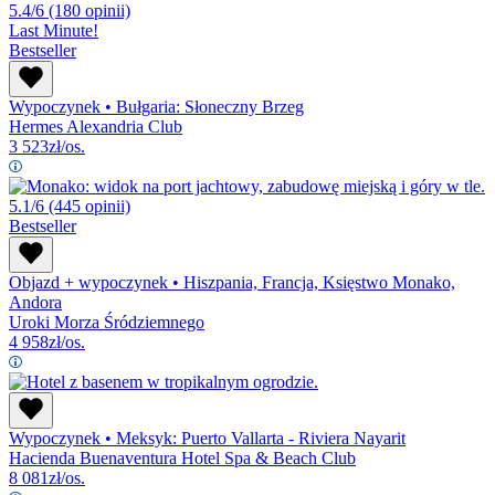
5.4/6
(180 opinii)
Last Minute!
Bestseller
Wypoczynek
•
Bułgaria: Słoneczny Brzeg
Hermes Alexandria Club
3 523
zł/os.
5.1/6
(445 opinii)
Bestseller
Objazd + wypoczynek
•
Hiszpania, Francja, Księstwo Monako,
Andora
Uroki Morza Śródziemnego
4 958
zł/os.
Wypoczynek
•
Meksyk: Puerto Vallarta - Riviera Nayarit
Hacienda Buenaventura Hotel Spa & Beach Club
8 081
zł/os.