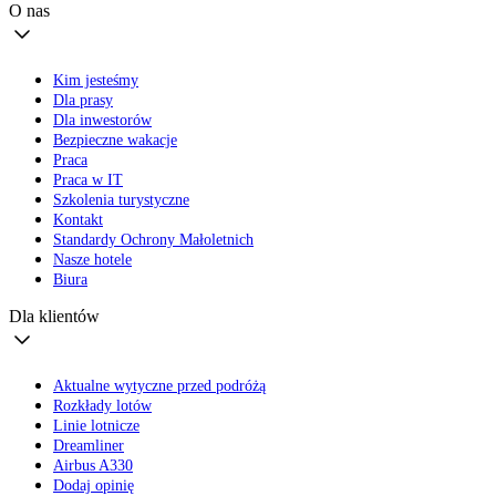
O nas
Kim jesteśmy
Dla prasy
Dla inwestorów
Bezpieczne wakacje
Praca
Praca w IT
Szkolenia turystyczne
Kontakt
Standardy Ochrony Małoletnich
Nasze hotele
Biura
Dla klientów
Aktualne wytyczne przed podróżą
Rozkłady lotów
Linie lotnicze
Dreamliner
Airbus A330
Dodaj opinię