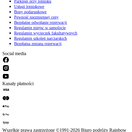
Parkingi przy lotnisku
Usługi lotniskowe
Bony podarunkowe
Pewność niezmiennej ceny
Bezpłatne odwołanie rezerwacji
Regulamin miejsc w samolocie
Regulamin wycieczek fakultatywnych
Regulamin szkoleń narciarskich
Bezpłatna zmiana rezerwacji
Social media
Kanały płatności
Wszelkie prawa zastrzeżone ©1991-2026 Biuro podróży Rainbow