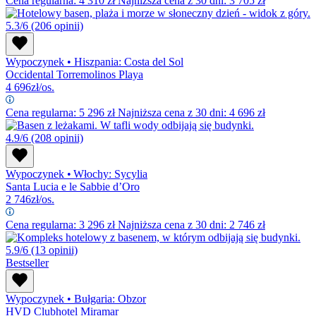
Cena regularna:
4 310
zł
Najniższa cena z 30 dni: 3 705 zł
5.3/6
(206 opinii)
Wypoczynek
•
Hiszpania: Costa del Sol
Occidental Torremolinos Playa
4 696
zł/os.
Cena regularna:
5 296
zł
Najniższa cena z 30 dni: 4 696 zł
4.9/6
(208 opinii)
Wypoczynek
•
Włochy: Sycylia
Santa Lucia e le Sabbie d’Oro
2 746
zł/os.
Cena regularna:
3 296
zł
Najniższa cena z 30 dni: 2 746 zł
5.9/6
(13 opinii)
Bestseller
Wypoczynek
•
Bułgaria: Obzor
HVD Clubhotel Miramar