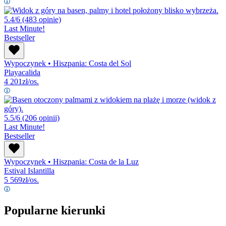
5.4/6
(483 opinie)
Last Minute!
Bestseller
Wypoczynek
•
Hiszpania: Costa del Sol
Playacalida
4 201
zł/os.
5.5/6
(206 opinii)
Last Minute!
Bestseller
Wypoczynek
•
Hiszpania: Costa de la Luz
Estival Islantilla
5 569
zł/os.
Popularne kierunki