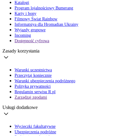
Katalogi
Program lojalnościowy Bumerang
Karty i bony
Filmowy Świat Rainbow
Informatsiya dla Hromadian Ukrainy
Wyjazdy grupowe
Incoming
Dostępność cyfrowa
Zasady korzystania
Warunki uczestnictwa
Przeczytaj koniecznie
Warunki ubezpieczenia podróżnego
Polityka prywatności
Regulamin serwisu R.pl
Zarządzaj zgodami
Usługi dodatkowe
Wycieczki fakultatywne
Ubezpieczenia podróżne