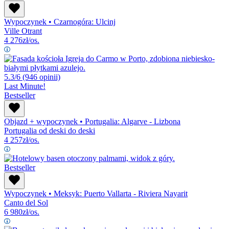
Wypoczynek
•
Czarnogóra: Ulcinj
Ville Otrant
4 276
zł/os.
5.3/6
(946 opinii)
Last Minute!
Bestseller
Objazd + wypoczynek
•
Portugalia: Algarve - Lizbona
Portugalia od deski do deski
4 257
zł/os.
Bestseller
Wypoczynek
•
Meksyk: Puerto Vallarta - Riviera Nayarit
Canto del Sol
6 980
zł/os.