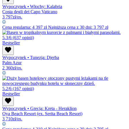
Wypoczynek
•
Włochy: Kalabria
Costa degli dei Capo Vaticano
3 797
zł/os.
Cena regularna:
4 397
zł
Najniższa cena z 30 dni: 3 797 zł
5.3/6
(637 opinii)
Bestseller
Wypoczynek
•
Tunezja: Djerba
Palm Azur
2 360
zł/os.
5.2/6
(167 opinii)
Bestseller
Wypoczynek
•
Grecja: Kreta - Heraklion
Oya Beach Resort (ex. Serita Beach Resort)
3 710
zł/os.