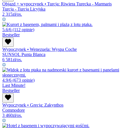
Objazd + wypoczynek
•
Turcja: Riwiera Turecka - Marmaris
Turcja - Turcja Licyjska
2 315
zł/os.
5.6/6
(112 opinie)
Bestseller
Wypoczynek
•
Wenezuela: Wyspa Coche
SUNSOL Punta Blanca
6 581
zł/os.
4.9/6
(673 opinie)
Last Minute!
Bestseller
Wypoczynek
•
Grecja: Zakynthos
Commodore
3 460
zł/os.