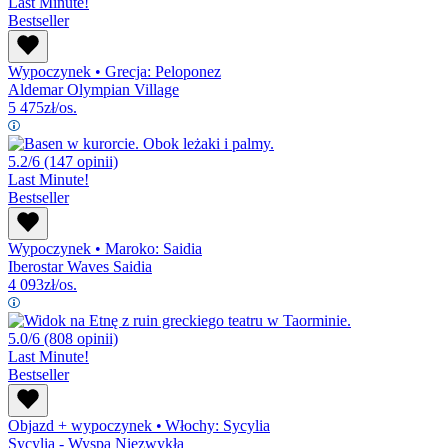
Last Minute!
Bestseller
Wypoczynek
•
Grecja: Peloponez
Aldemar Olympian Village
5 475
zł/os.
5.2/6
(147 opinii)
Last Minute!
Bestseller
Wypoczynek
•
Maroko: Saidia
Iberostar Waves Saidia
4 093
zł/os.
5.0/6
(808 opinii)
Last Minute!
Bestseller
Objazd + wypoczynek
•
Włochy: Sycylia
Sycylia - Wyspa Niezwykła