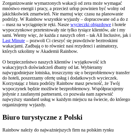
Zorganizowanie wymarzonych wakacji od zera może wymagać
mnóstwo energii i pracy, a przecież urlop powinien być wolny od
jakichkolwiek zmartwień. Nie marnuj więc czasu na planowanie
podróży. W Rainbow wszystkie wyjazdy – dopracowane od a do z
– masz na wyciągnięcie ręki. Nasze
wycieczki objazdowe
i hotele
wypoczynkowe przetestowały nie tylko tysiące klientów, ale i my
sami. Wiemy więc, że każda z naszych ofert – tak All Inclusive, jak i
Last Minute
– pozwoli Ci cieszyć się prawdziwie beztroskimi
wakacjami. Zadbają o to również nasi rezydenci i animatorzy,
których szkolimy w Akademii Rainbow.
O bezpieczeństwo naszych klientów i wyjątkowość ich
wakacyjnych doświadczeń dbamy od lat. Wybieramy
najwygodniejsze lotniska, troszczymy się o bezproblemowy transfer
do hoteli, poszerzamy ofertę usług i dodatkowych wycieczek.
Korzystając z biura podróży Rainbow masz pewność, że Twój
wypoczynek będzie możliwie bezproblemowy. Współpracujemy
jedynie z zaufanymi partnerami, co pozwala nam zapewnić
najwyższy standard usług w każdym miejscu na świecie, do którego
organizujemy wyjazdy.
Biuro turystyczne z Polski
Rainbow należy do najważniejszych firm na polskim rynku