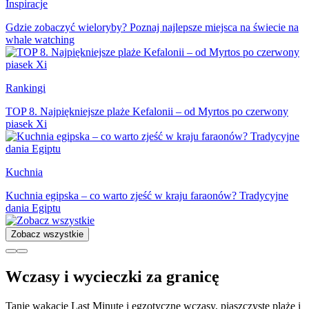
Inspiracje
Gdzie zobaczyć wieloryby? Poznaj najlepsze miejsca na świecie na
whale watching
Rankingi
TOP 8. Najpiękniejsze plaże Kefalonii – od Myrtos po czerwony
piasek Xi
Kuchnia
Kuchnia egipska – co warto zjeść w kraju faraonów? Tradycyjne
dania Egiptu
Zobacz wszystkie
Wczasy i wycieczki za granicę
Tanie wakacje Last Minute i egzotyczne wczasy, piaszczyste plaże i