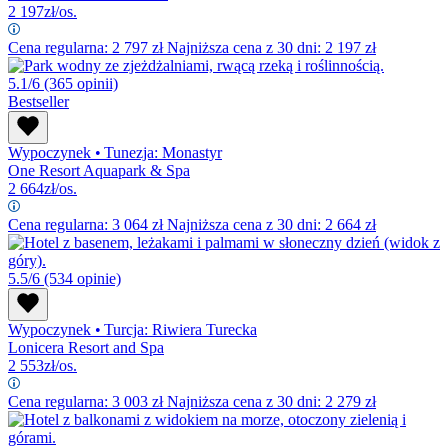
2 197
zł/os.
Cena regularna:
2 797
zł
Najniższa cena z 30 dni: 2 197 zł
5.1/6
(365 opinii)
Bestseller
Wypoczynek
•
Tunezja: Monastyr
One Resort Aquapark & Spa
2 664
zł/os.
Cena regularna:
3 064
zł
Najniższa cena z 30 dni: 2 664 zł
5.5/6
(534 opinie)
Wypoczynek
•
Turcja: Riwiera Turecka
Lonicera Resort and Spa
2 553
zł/os.
Cena regularna:
3 003
zł
Najniższa cena z 30 dni: 2 279 zł