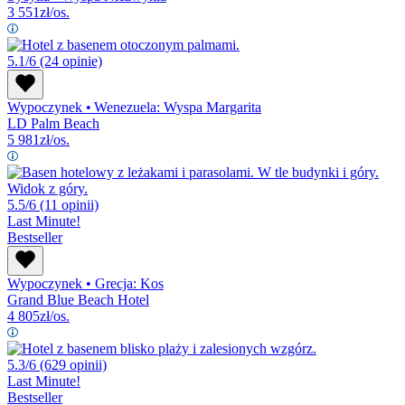
3 551
zł/os.
5.1/6
(24 opinie)
Wypoczynek
•
Wenezuela: Wyspa Margarita
LD Palm Beach
5 981
zł/os.
5.5/6
(11 opinii)
Last Minute!
Bestseller
Wypoczynek
•
Grecja: Kos
Grand Blue Beach Hotel
4 805
zł/os.
5.3/6
(629 opinii)
Last Minute!
Bestseller