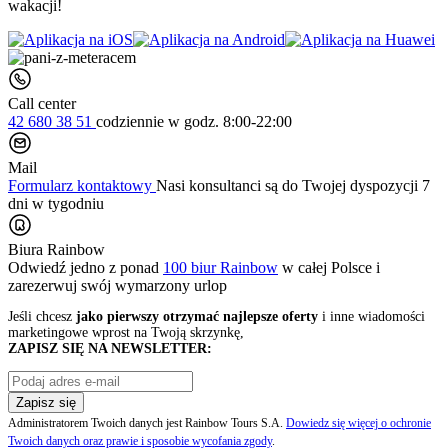
wakacji!
Call center
42 680 38 51
codziennie
w godz. 8:00-22:00
Mail
Formularz kontaktowy
Nasi konsultanci są do Twojej dyspozycji 7
dni w tygodniu
Biura Rainbow
Odwiedź jedno z ponad
100 biur Rainbow
w całej Polsce i
zarezerwuj swój
wymarzony urlop
Jeśli chcesz
jako pierwszy otrzymać najlepsze oferty
i inne wiadomości
marketingowe wprost na Twoją skrzynkę,
ZAPISZ SIĘ NA NEWSLETTER:
Zapisz się
Administratorem Twoich danych jest Rainbow Tours S.A.
Dowiedz się więcej o ochronie
Twoich danych oraz prawie i sposobie wycofania zgody
.