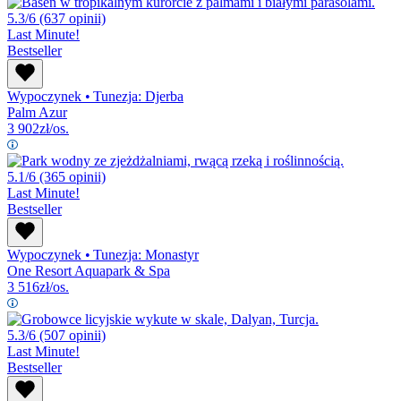
5.3/6
(637 opinii)
Last Minute!
Bestseller
Wypoczynek
•
Tunezja: Djerba
Palm Azur
3 902
zł/os.
5.1/6
(365 opinii)
Last Minute!
Bestseller
Wypoczynek
•
Tunezja: Monastyr
One Resort Aquapark & Spa
3 516
zł/os.
5.3/6
(507 opinii)
Last Minute!
Bestseller