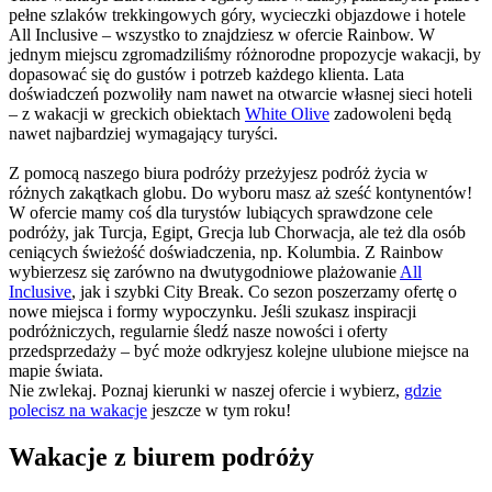
pełne szlaków trekkingowych góry, wycieczki objazdowe i hotele
All Inclusive – wszystko to znajdziesz w ofercie Rainbow. W
jednym miejscu zgromadziliśmy różnorodne propozycje wakacji, by
dopasować się do gustów i potrzeb każdego klienta. Lata
doświadczeń pozwoliły nam nawet na otwarcie własnej sieci hoteli
– z wakacji w greckich obiektach
White Olive
zadowoleni będą
nawet najbardziej wymagający turyści.
Z pomocą naszego biura podróży przeżyjesz podróż życia w
różnych zakątkach globu. Do wyboru masz aż sześć kontynentów!
W ofercie mamy coś dla turystów lubiących sprawdzone cele
podróży, jak Turcja, Egipt, Grecja lub Chorwacja, ale też dla osób
ceniących świeżość doświadczenia, np. Kolumbia. Z Rainbow
wybierzesz się zarówno na dwutygodniowe plażowanie
All
Inclusive
, jak i szybki City Break. Co sezon poszerzamy ofertę o
nowe miejsca i formy wypoczynku. Jeśli szukasz inspiracji
podróżniczych, regularnie śledź nasze nowości i oferty
przedsprzedaży – być może odkryjesz kolejne ulubione miejsce na
mapie świata.
Nie zwlekaj. Poznaj kierunki w naszej ofercie i wybierz,
gdzie
polecisz na wakacje
jeszcze w tym roku!
Wakacje z biurem podróży