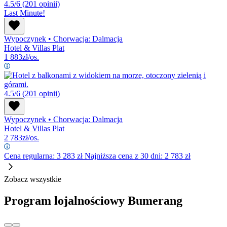
4.5/6
(201 opinii)
Last Minute!
Wypoczynek
•
Chorwacja: Dalmacja
Hotel & Villas Plat
1 883
zł/os.
4.5/6
(201 opinii)
Wypoczynek
•
Chorwacja: Dalmacja
Hotel & Villas Plat
2 783
zł/os.
Cena regularna:
3 283
zł
Najniższa cena z 30 dni: 2 783 zł
Zobacz wszystkie
Program lojalnościowy Bumerang