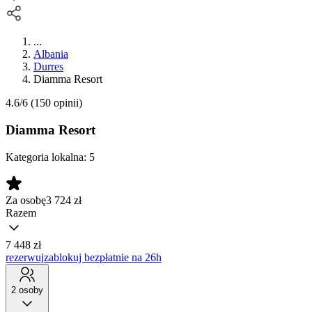
...
Albania
Durres
Diamma Resort
4.6/6
(150 opinii)
Diamma Resort
Kategoria lokalna:
5
Za osobę
3 724
zł
Razem
7 448 zł
rezerwuj
zablokuj bezpłatnie na 26h
2 osoby