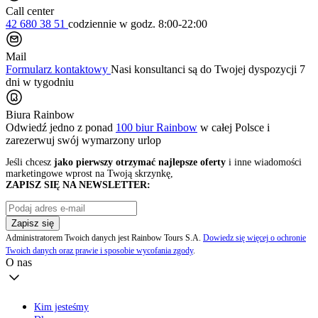
Call center
42 680 38 51
codziennie
w godz. 8:00-22:00
Mail
Formularz kontaktowy
Nasi konsultanci są do Twojej dyspozycji 7
dni w tygodniu
Biura Rainbow
Odwiedź jedno z ponad
100 biur Rainbow
w całej Polsce i
zarezerwuj swój
wymarzony urlop
Jeśli chcesz
jako pierwszy otrzymać najlepsze oferty
i inne wiadomości
marketingowe wprost na Twoją skrzynkę,
ZAPISZ SIĘ NA NEWSLETTER:
Zapisz się
Administratorem Twoich danych jest Rainbow Tours S.A.
Dowiedz się więcej o ochronie
Twoich danych oraz prawie i sposobie wycofania zgody
.
O nas
Kim jesteśmy