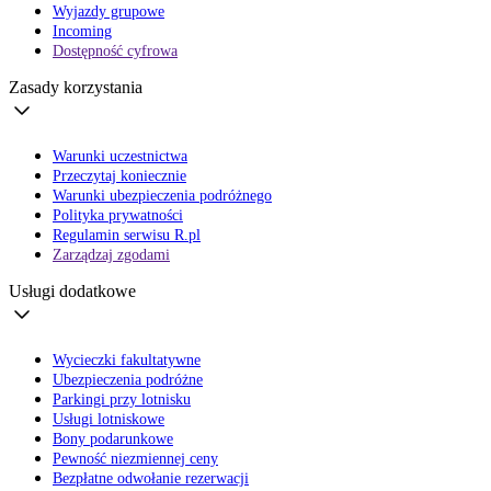
Wyjazdy grupowe
Incoming
Dostępność cyfrowa
Zasady korzystania
Warunki uczestnictwa
Przeczytaj koniecznie
Warunki ubezpieczenia podróżnego
Polityka prywatności
Regulamin serwisu R.pl
Zarządzaj zgodami
Usługi dodatkowe
Wycieczki fakultatywne
Ubezpieczenia podróżne
Parkingi przy lotnisku
Usługi lotniskowe
Bony podarunkowe
Pewność niezmiennej ceny
Bezpłatne odwołanie rezerwacji