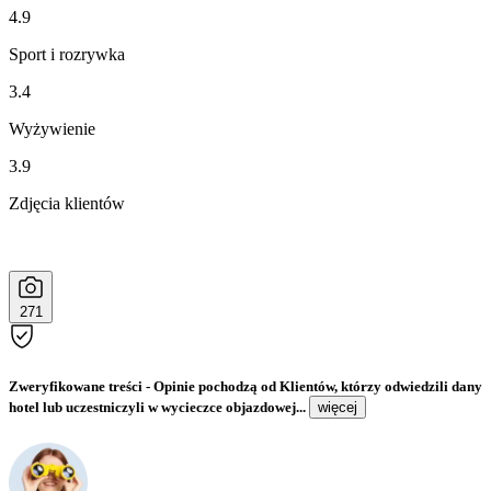
4.9
Sport i rozrywka
3.4
Wyżywienie
3.9
Zdjęcia klientów
271
Zweryfikowane treści
- Opinie pochodzą od Klientów, którzy odwiedzili dany
hotel lub uczestniczyli w wycieczce objazdowej...
więcej