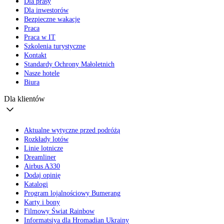
Dla prasy
Dla inwestorów
Bezpieczne wakacje
Praca
Praca w IT
Szkolenia turystyczne
Kontakt
Standardy Ochrony Małoletnich
Nasze hotele
Biura
Dla klientów
Aktualne wytyczne przed podróżą
Rozkłady lotów
Linie lotnicze
Dreamliner
Airbus A330
Dodaj opinię
Katalogi
Program lojalnościowy Bumerang
Karty i bony
Filmowy Świat Rainbow
Informatsiya dla Hromadian Ukrainy