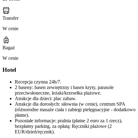
Transfer
W cenie
Bagaż
W cenie
Hotel
Recepcja czynna 24h/7.
2 baseny: basen zewnętrzny i basen kryty, parasole
przeciwsłoneczne, leżaki/krzesełka plażowe.
Atrakcje dla dzieci: plac zabaw.
Atrakcje dla dorosłych: siłownia (w cenie), centrum SPA
(różnorodne masaże ciała i zabiegi pielęgnacyjne - dodatkowo
płatne).
Pozostałe informacje: pralnia (płatne 2 euro za 1 rzecz),
bezpłatny parking, za opłatą: Ręczniki plażowe (2
EUR/dzień/ręcznik).