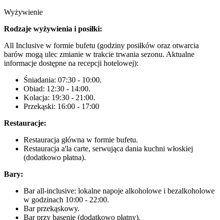
Wyżywienie
Rodzaje wyżywienia i posiłki:
All Inclusive w formie bufetu (godziny posiłków oraz otwarcia
barów mogą ulec zmianie w trakcie trwania sezonu. Aktualne
informacje dostępne na recepcji hotelowej):
Śniadania: 07:30 - 10:00.
Obiad: 12:30 - 14:00.
Kolacja: 19:30 - 21:00.
Przekąski: 16:00 - 17:00
Restauracje:
Restauracja główna w formie bufetu.
Restauracja a'la carte, serwująca dania kuchni włoskiej
(dodatkowo płatna).
Bary:
Bar all-inclusive: lokalne napoje alkoholowe i bezalkoholowe
w godzinach 10:00 - 22:00.
Bar przekąskowy.
Bar przy basenie (dodatkowo płatny).