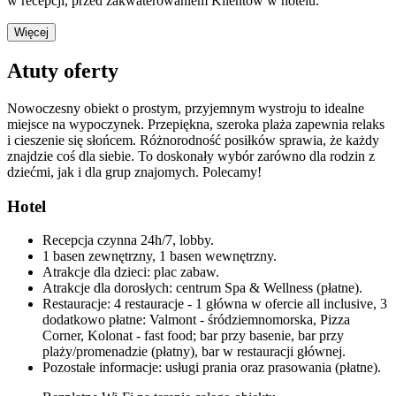
w recepcji, przed zakwaterowaniem Klientów w hotelu.
Więcej
Atuty oferty
Nowoczesny obiekt o prostym, przyjemnym wystroju to idealne
miejsce na wypoczynek. Przepiękna, szeroka plaża zapewnia relaks
i cieszenie się słońcem. Różnorodność posiłków sprawia, że każdy
znajdzie coś dla siebie. To doskonały wybór zarówno dla rodzin z
dziećmi, jak i dla grup znajomych. Polecamy!
Hotel
Recepcja czynna 24h/7, lobby.
1 basen zewnętrzny, 1 basen wewnętrzny.
Atrakcje dla dzieci: plac zabaw.
Atrakcje dla dorosłych: centrum Spa & Wellness (płatne).
Restauracje: 4 restauracje - 1 główna w ofercie all inclusive, 3
dodatkowo płatne: Valmont - śródziemnomorska, Pizza
Corner, Kolonat - fast food; bar przy basenie, bar przy
plaży/promenadzie (płatny), bar w restauracji głównej.
Pozostałe informacje: usługi prania oraz prasowania (płatne).