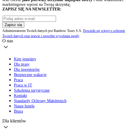
marketingowe wprost na Twoją skrzynkę,
ZAPISZ SIĘ NA NEWSLETTER:
Zapisz się
Administratorem Twoich danych jest Rainbow Tours S.A.
Dowiedz się więcej o ochronie
Twoich danych oraz prawie i sposobie wycofania zgody
.
O nas
Kim jesteśmy
Dla prasy
Dla inwestorów
Bezpieczne wakacje
Praca
Praca w IT
Szkolenia turystyczne
Kontakt
Standardy Ochrony Małoletnich
Nasze hotele
Biura
Dla klientów