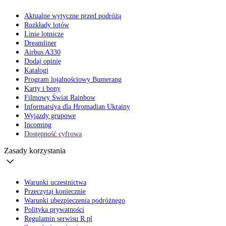
Aktualne wytyczne przed podróżą
Rozkłady lotów
Linie lotnicze
Dreamliner
Airbus A330
Dodaj opinię
Katalogi
Program lojalnościowy Bumerang
Karty i bony
Filmowy Świat Rainbow
Informatsiya dla Hromadian Ukrainy
Wyjazdy grupowe
Incoming
Dostępność cyfrowa
Zasady korzystania
Warunki uczestnictwa
Przeczytaj koniecznie
Warunki ubezpieczenia podróżnego
Polityka prywatności
Regulamin serwisu R.pl