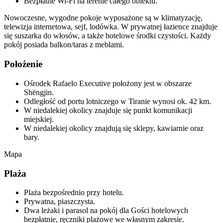
Bezpłatne Wi-Fi na terenie całego obiektu.
Nowoczesne, wygodne pokoje wyposażone są w klimatyzację,
telewizja internetowa, sejf, lodówka. W prywatnej łazience znajduje
się suszarka do włosów, a także hotelowe środki czystości. Każdy
pokój posiada balkon/taras z meblami.
Położenie
Ośrodek Rafaelo Executive położony jest w obszarze
Shëngjin.
Odległość od portu lotniczego w Tiranie wynosi ok. 42 km.
W niedalekiej okolicy znajduje się punkt komunikacji
miejskiej.
W niedalekiej okolicy znajdują się sklepy, kawiarnie oraz
bary.
Mapa
Plaża
Plaża bezpośrednio przy hotelu.
Prywatna, piaszczysta.
Dwa leżaki i parasol na pokój dla Gości hotelowych
bezpłatnie, ręczniki plażowe we własnym zakresie.