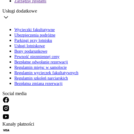
Zarządzaj zgodami
Usługi dodatkowe
Wycieczki fakultatywne
Ubezpieczenia podróżne
Parkingi przy lotnisku
Usługi lotniskowe
Bony podarunkowe
Pewność niezmiennej ceny
Bezpłatne odwołanie rezerwacji
Regulamin miejsc w samolocie
Regulamin wycieczek fakultatywnych
Regulamin szkoleń narciarskich
Bezpłatna zmiana rezerwacji
Social media
Kanały płatności