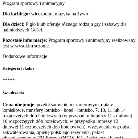
Program sportowy i animacyjny
Dla każdego:
wieczorami muzyka na żywo.
Dla dzieci:
Figlo klub oferuje różnego rodzaju gry i zabawy dla
najmłodszych Gości.
Pozostałe informacje:
Program sportowy i animacyjny realizowany
jest w wysokim sezonie.
Dodatkowe informacje
Kategoria lokalna
*****
Świadczenia
Cena obejmuje
: przelot samolotem czarterowym, opłaty
lotniskowe, transfery lotnisko - hotel - lotnisko, 7, 10, 11 lub 14
rozpoczętych dób hotelowych (w przypadku imprezy 11 - dniowej
10 rozpoczętych dób hotelowych; w przypadku imprezy 12 -
dniowej 11 rozpoczętych dób hotelowych), wyżywienie wg opisu
zakwaterowania, opiekę polskiego rezydenta, pakiet
ubezpieczeniowy TU Europa (NNW, KL, Assistance i bagaż).