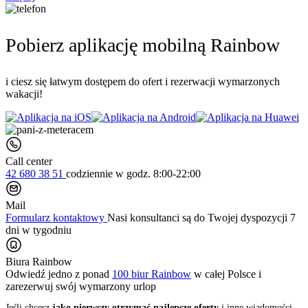
Pobierz aplikację mobilną Rainbow
i ciesz się łatwym dostępem do ofert i rezerwacji wymarzonych
wakacji!
Call center
42 680 38 51
codziennie
w godz. 8:00-22:00
Mail
Formularz kontaktowy
Nasi konsultanci są do Twojej dyspozycji 7
dni w tygodniu
Biura Rainbow
Odwiedź jedno z ponad
100 biur Rainbow
w całej Polsce i
zarezerwuj swój
wymarzony urlop
Jeśli chcesz
jako pierwszy otrzymać najlepsze oferty
i inne wiadomości