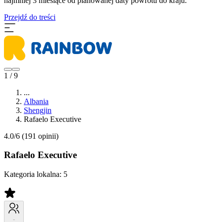
najmniej 3 miesiące od planowanej daty powrotu do kraju.
Przejdź do treści
1 / 9
...
Albania
Shengjin
Rafaelo Executive
4.0/6
(191 opinii)
Rafaelo Executive
Kategoria lokalna:
5
-