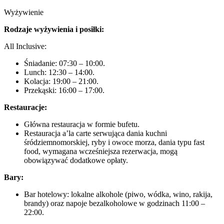
Wyżywienie
Rodzaje wyżywienia i posiłki:
All Inclusive:
Śniadanie: 07:30 – 10:00.
Lunch: 12:30 – 14:00.
Kolacja: 19:00 – 21:00.
Przekąski: 16:00 – 17:00.
Restauracje:
Główna restauracja w formie bufetu.
Restauracja a’la carte serwująca dania kuchni
śródziemnomorskiej, ryby i owoce morza, dania typu fast
food, wymagana wcześniejsza rezerwacja, mogą
obowiązywać dodatkowe opłaty.
Bary:
Bar hotelowy: lokalne alkohole (piwo, wódka, wino, rakija,
brandy) oraz napoje bezalkoholowe w godzinach 11:00 –
22:00.