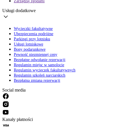
Zarządzaj zgodami
Usługi dodatkowe
Wycieczki fakultatywne
Ubezpieczenia podróżne
Parkingi przy lotnisku
Usługi lotniskowe
Bony podarunkowe
Pewność niezmiennej ceny
Bezpłatne odwołanie rezerwacji
Regulamin miejsc w samolocie
Regulamin wycieczek fakultatywnych
Regulamin szkoleń narciarskich
Bezpłatna zmiana rezerwacji
Social media
Kanały płatności