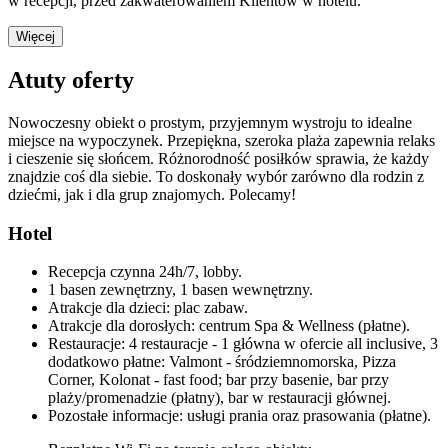
w recepcji, przed zakwaterowaniem Klientów w hotelu.
Więcej
Atuty oferty
Nowoczesny obiekt o prostym, przyjemnym wystroju to idealne
miejsce na wypoczynek. Przepiękna, szeroka plaża zapewnia relaks
i cieszenie się słońcem. Różnorodność posiłków sprawia, że każdy
znajdzie coś dla siebie. To doskonały wybór zarówno dla rodzin z
dziećmi, jak i dla grup znajomych. Polecamy!
Hotel
Recepcja czynna 24h/7, lobby.
1 basen zewnętrzny, 1 basen wewnętrzny.
Atrakcje dla dzieci: plac zabaw.
Atrakcje dla dorosłych: centrum Spa & Wellness (płatne).
Restauracje: 4 restauracje - 1 główna w ofercie all inclusive, 3
dodatkowo płatne: Valmont - śródziemnomorska, Pizza
Corner, Kolonat - fast food; bar przy basenie, bar przy
plaży/promenadzie (płatny), bar w restauracji głównej.
Pozostałe informacje: usługi prania oraz prasowania (płatne).