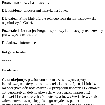
Program sportowy i animacyjny
Dla każdego:
wieczorami muzyka na żywo.
Dla dzieci:
Figlo klub oferuje różnego rodzaju gry i zabawy dla
najmłodszych Gości.
Pozostałe informacje:
Program sportowy i animacyjny realizowany
jest w wysokim sezonie.
Dodatkowe informacje
Kategoria lokalna
*****
Świadczenia
Cena obejmuje
: przelot samolotem czarterowym, opłaty
lotniskowe, transfery lotnisko - hotel - lotnisko, 7, 10, 11 lub 14
rozpoczętych dób hotelowych (w przypadku imprezy 11 - dniowej
10 rozpoczętych dób hotelowych; w przypadku imprezy 12 -
dniowej 11 rozpoczętych dób hotelowych), wyżywienie wg opisu
zakwaterowania, opiekę polskiego rezydenta, pakiet
ubezpieczeniowy TU Europa (NNW, KL, Assistance i bagaż).