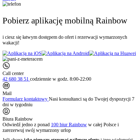
Pobierz aplikację mobilną Rainbow
i ciesz się łatwym dostępem do ofert i rezerwacji wymarzonych
wakacji!
Call center
42 680 38 51
codziennie
w godz. 8:00-22:00
Mail
Formularz kontaktowy
Nasi konsultanci są do Twojej dyspozycji 7
dni w tygodniu
Biura Rainbow
Odwiedź jedno z ponad
100 biur Rainbow
w całej Polsce i
zarezerwuj swój
wymarzony urlop
Jeśli chcesz
jako pierwszy otrzymać najlepsze oferty
i inne wiadomości