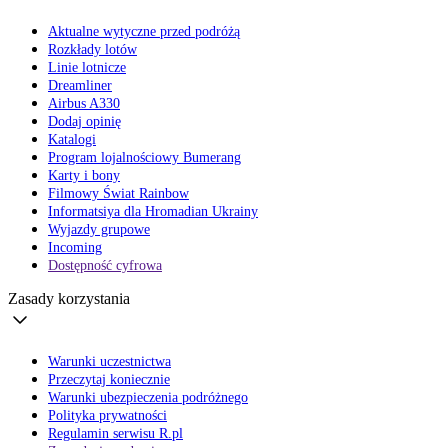
Aktualne wytyczne przed podróżą
Rozkłady lotów
Linie lotnicze
Dreamliner
Airbus A330
Dodaj opinię
Katalogi
Program lojalnościowy Bumerang
Karty i bony
Filmowy Świat Rainbow
Informatsiya dla Hromadian Ukrainy
Wyjazdy grupowe
Incoming
Dostępność cyfrowa
Zasady korzystania
Warunki uczestnictwa
Przeczytaj koniecznie
Warunki ubezpieczenia podróżnego
Polityka prywatności
Regulamin serwisu R.pl