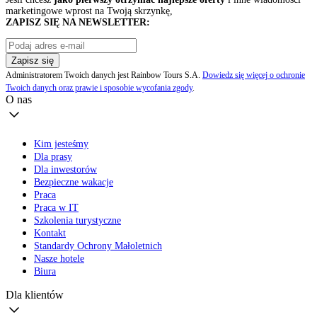
marketingowe wprost na Twoją skrzynkę,
ZAPISZ SIĘ NA NEWSLETTER:
Zapisz się
Administratorem Twoich danych jest Rainbow Tours S.A.
Dowiedz się więcej o ochronie
Twoich danych oraz prawie i sposobie wycofania zgody
.
O nas
Kim jesteśmy
Dla prasy
Dla inwestorów
Bezpieczne wakacje
Praca
Praca w IT
Szkolenia turystyczne
Kontakt
Standardy Ochrony Małoletnich
Nasze hotele
Biura
Dla klientów