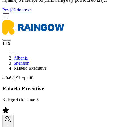
najmniej 3 miesiące od planowanej daty powrotu do kraju.
Przejdź do treści
1 / 9
...
Albania
Shengjin
Rafaelo Executive
4.0/6
(191 opinii)
Rafaelo Executive
Kategoria lokalna:
5
-