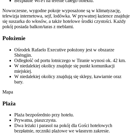
Bezpłatne Wi-Fi na terenie całego obiektu.
Nowoczesne, wygodne pokoje wyposażone są w klimatyzację,
telewizja internetowa, sejf, lodówka. W prywatnej łazience znajduje
się suszarka do włosów, a także hotelowe środki czystości. Każdy
pokój posiada balkon/taras z meblami.
Położenie
Ośrodek Rafaelo Executive położony jest w obszarze
Shëngjin.
Odległość od portu lotniczego w Tiranie wynosi ok. 42 km.
W niedalekiej okolicy znajduje się punkt komunikacji
miejskiej.
W niedalekiej okolicy znajdują się sklepy, kawiarnie oraz
bary.
Mapa
Plaża
Plaża bezpośrednio przy hotelu.
Prywatna, piaszczysta.
Dwa leżaki i parasol na pokój dla Gości hotelowych
bezpłatnie, ręczniki plażowe we własnym zakresie.