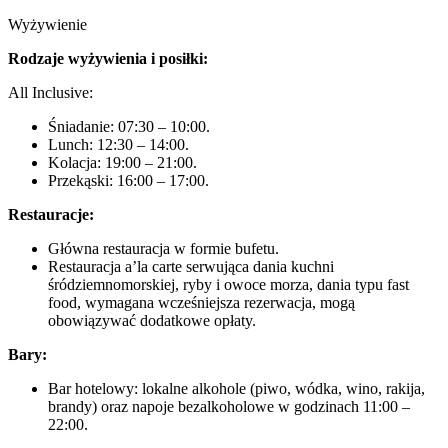
Wyżywienie
Rodzaje wyżywienia i posiłki:
All Inclusive:
Śniadanie: 07:30 – 10:00.
Lunch: 12:30 – 14:00.
Kolacja: 19:00 – 21:00.
Przekąski: 16:00 – 17:00.
Restauracje:
Główna restauracja w formie bufetu.
Restauracja a’la carte serwująca dania kuchni
śródziemnomorskiej, ryby i owoce morza, dania typu fast
food, wymagana wcześniejsza rezerwacja, mogą
obowiązywać dodatkowe opłaty.
Bary:
Bar hotelowy: lokalne alkohole (piwo, wódka, wino, rakija,
brandy) oraz napoje bezalkoholowe w godzinach 11:00 –
22:00.