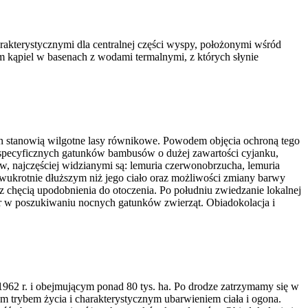
rakterystycznymi dla centralnej części wyspy, położonymi wśród
kąpiel w basenach z wodami termalnymi, z których słynie
stanowią wilgotne lasy równikowe. Powodem objęcia ochroną tego
ą specyficznych gatunków bambusów o dużej zawartości cyjanku,
w, najczęściej widzianymi są: lemuria czerwonobrzucha, lemuria
 dwukrotnie dłuższym niż jego ciało oraz możliwości zmiany barwy
z chęcią upodobnienia do otoczenia. Po południu zwiedzanie lokalnej
cer w poszukiwaniu nocnych gatunków zwierząt. Obiadokolacja i
962 r. i obejmującym ponad 80 tys. ha. Po drodze zatrzymamy się w
 trybem życia i charakterystycznym ubarwieniem ciała i ogona.