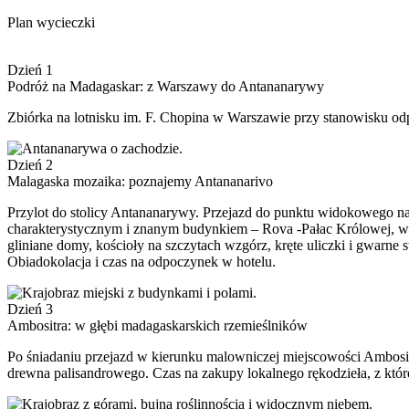
Plan wycieczki
Dzień 1
Podróż na Madagaskar: z Warszawy do Antananarywy
Zbiórka na lotnisku im. F. Chopina w Warszawie przy stanowisku od
Dzień 2
Malagaska mozaika: poznajemy Antananarivo
Przylot do stolicy Antananarywy. Przejazd do punktu widokowego n
charakterystycznym i znanym budynkiem – Rova -Pałac Królowej, wp
gliniane domy, kościoły na szczytach wzgórz, kręte uliczki i gwarne
Obiadokolacja i czas na odpoczynek w hotelu.
Dzień 3
Ambositra: w głębi madagaskarskich rzemieślników
Po śniadaniu przejazd w kierunku malowniczej miejscowości Ambosit
drewna palisandrowego. Czas na zakupy lokalnego rękodzieła, z któr