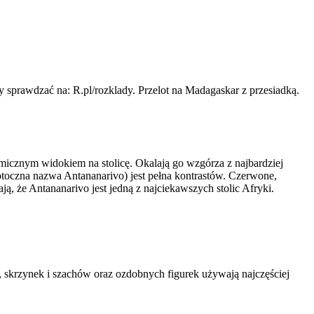
sprawdzać na: R.pl/rozklady. Przelot na Madagaskar z przesiadką.
icznym widokiem na stolicę. Okalają go wzgórza z najbardziej
toczna nazwa Antananarivo) jest pełna kontrastów. Czerwone,
ą, że Antananarivo jest jedną z najciekawszych stolic Afryki.
 skrzynek i szachów oraz ozdobnych figurek używają najczęściej