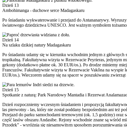
Dzień 13
Ambohimanga - duchowe serce Madagaskaru
Po śniadaniu wykwaterowanie i przejazd do Antananarywy. Wyruszy
światowego dziedzictwa UNESCO. Jest ważnym symbolem tożsamoś
Dzień 14
Na szlaku dzikiej natury Madagaskaru
Po śniadaniu udamy się w kierunku wschodnim jednym z głównych s
tropikalną. Fakultatywna wizyta w Rezerwacie Peyrieras, jedynym m
gekony (dodatkowo płatne ok. 30 EUR/os.). Po drodze miniemy miej
Francuzów. Fakultatywnie wizyta w Rezerwacie Vakôna na wyspie le
EUR/os.). Wieczorem udamy się na spacer w poszukiwaniu zwierząt 
Dzień 15
Spotkanie z naturą: Park Narodowy Mantadia i Rezerwat Analamazao
Dzień rozpoczniemy wczesnym śniadaniem i propozycją fakultatywn
las pierwotny - las, który nie został poddany bezpośrednim ani te
Przejazd do parku samochodami terenowymi (ok. 1,5 godziny) oraz s
część lasów obszaru Andasibe. Rejony wschodnie znane są wśród mił
Przodek” - wyróżnia się niesamowitym sposobem porozumiewania się 