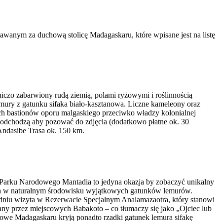
anym za duchową stolicę Madagaskaru, które wpisane jest na listę
zo zabarwiony rudą ziemią, polami ryżowymi i roślinnością
mury z gatunku sifaka biało-kasztanowa. Liczne kameleony oraz
ch bastionów oporu malgaskiego przeciwko władzy kolonialnej
podchodzą aby pozować do zdjęcia (dodatkowo płatne ok. 30
Andasibe Trasa ok. 150 km.
Parku Narodowego Mantadia to jedyna okazja by zobaczyć unikalny
zenia w naturalnym środowisku wyjątkowych gatunków lemurów.
udniu wizyta w Rezerwacie Specjalnym Analamazaotra, który stanowi
ny przez miejscowych Babakoto – co tłumaczy się jako „Ojciec lub
owe Madagaskaru kryją ponadto rzadki gatunek lemura sifakę