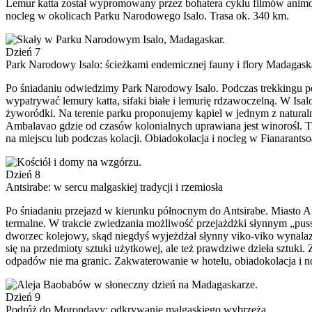
Lemur katta został wypromowany przez bohatera cyklu filmów anim
nocleg w okolicach Parku Narodowego Isalo. Trasa ok. 340 km.
Dzień 7
Park Narodowy Isalo: ścieżkami endemicznej fauny i flory Madagask
Po śniadaniu odwiedzimy Park Narodowy Isalo. Podczas trekkingu 
wypatrywać lemury katta, sifaki białe i lemurię rdzawoczelną. W Isal
żyworódki. Na terenie parku proponujemy kąpiel w jednym z natural
Ambalavao gdzie od czasów kolonialnych uprawiana jest winorośl. Tra
na miejscu lub podczas kolacji. Obiadokolacja i nocleg w Fianarantso
Dzień 8
Antsirabe: w sercu malgaskiej tradycji i rzemiosła
Po śniadaniu przejazd w kierunku północnym do Antsirabe. Miasto An
termalne. W trakcie zwiedzania możliwość przejażdżki słynnym „puss
dworzec kolejowy, skąd niegdyś wyjeżdżał słynny viko-viko wynalaz
się na przedmioty sztuki użytkowej, ale też prawdziwe dzieła sztuk
odpadów nie ma granic. Zakwaterowanie w hotelu, obiadokolacja i no
Dzień 9
Podróż do Morondavy: odkrywanie malgaskiego wybrzeża