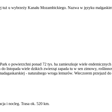
j tuż u wybrzeży Kanału Mozambickiego. Nazwa w języku malgaskim o
ark o powierzchni ponad 72 tys. ha zamieszkuje wiele endemicznych zw
do listopada wiele dzikich zwierząt zapada tu w sen zimowy, roślinnoś
madagaskarskiej - naturalnego wroga lemurów. Wieczorem przejazd do
cja i nocleg. Trasa ok. 520 km.