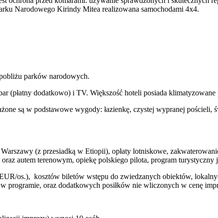
 jest ochrona przed komarami: używanie sprawdzonych i skutecznych r
 Parku Narodowego Kirindy Mitea realizowana samochodami 4x4.
w pobliżu parków narodowych.
bar (płatny dodatkowo) i TV. Większość hoteli posiada klimatyzowane 
sażone są w podstawowe wygody: łazienkę, czystej wypranej pościeli, 
arszawy (z przesiadką w Etiopii), opłaty lotniskowe, zakwaterowanie
m oraz autem terenowym, opiekę polskiego pilota, program turystyczn
 10 EUR/os.), kosztów biletów wstępu do zwiedzanych obiektów, loka
w programie, oraz dodatkowych posiłków nie wliczonych w cenę impre