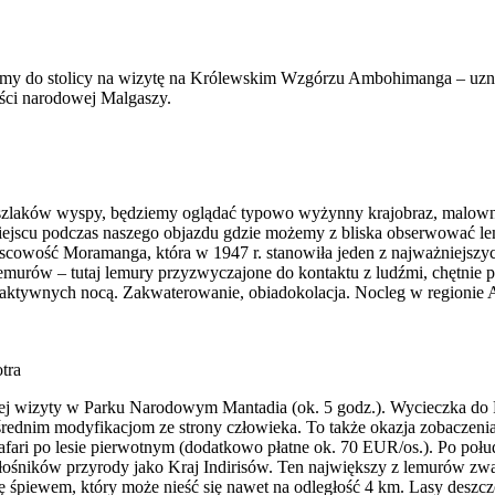
my do stolicy na wizytę na Królewskim Wzgórzu Ambohimanga – uznaw
ci narodowej Malgaszy.
zlaków wyspy, będziemy oglądać typowo wyżynny krajobraz, malownic
iejscu podczas naszego objazdu gdzie możemy z bliska obserwować le
scowość Moramanga, która w 1947 r. stanowiła jeden z najważniejszy
murów – tutaj lemury przyzwyczajone do kontaktu z ludźmi, chętnie 
aktywnych nocą. Zakwaterowanie, obiadokolacja. Nocleg w regionie 
tra
ej wizyty w Parku Narodowym Mantadia (ok. 5 godz.). Wycieczka do 
ż pośrednim modyfikacjom ze strony człowieka. To także okazja zobac
afari po lesie pierwotnym (dodatkowo płatne ok. 70 EUR/os.). Po poł
ośników przyrody jako Kraj Indirisów. Ten największy z lemurów zwa
śpiewem, który może nieść się nawet na odległość 4 km. Lasy deszcz