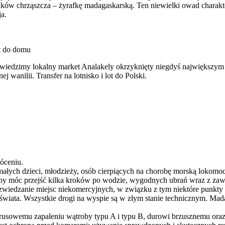
nków chrząszcza – żyrafkę madagaskarską. Ten niewielki owad charak
a.
t do domu
wiedzimy lokalny market Analakely okrzyknięty niegdyś największym 
anilii. Transfer na lotnisko i lot do Polski.
óceniu.
ałych dzieci, młodzieży, osób cierpiących na chorobę morską lokomocy
aby móc przejść kilka kroków po wodzie, wygodnych ubrań wraz z z
 zwiedzanie miejsc niekomercyjnych, w związku z tym niektóre punkty
 świata. Wszystkie drogi na wyspie są w złym stanie technicznym. Ma
irusowemu zapaleniu wątroby typu A i typu B, durowi brzusznemu oraz 