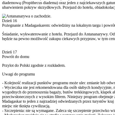
diademową (Propithecus diadema) oraz jeden z najciekawszych gatu
ubarwieniem pokryw skrzydłowych. Przejazd do hotelu, obiadokolacj
Dzień 16
Pożegnanie z Madagaskarem: odwiedziny na lokalnym targu i powró
Śniadanie, wykwaterowanie z hotelu. Przejazd do Antananarywy. Od
będzie na pewno możliwość zakupu ciekawych przypraw, w tym cennej w
Dzień 17
Powrót do domu
Przylot do Polski zgodnie z rozkładem.
Uwagi do programu
- Kolejność realizacji punktów programu może ulec zmianie lub odwr
- Wycieczka nie jest rekomendowana dla osób słabych kondycyjnie, m
wygodnych do przenoszenia bagaży, butów trekkingowych, klapek 
przeciwsłonecznych z wysokim filtrem. Niniejszy program obejmuje
Madagaskar to jeden z najrzadziej odwiedzanych przez turystów kraj
miejsc nie tknięta cywilizacją.
- Szczepienia: nie są wymagane. Zaleca się szczepienie przeciwko w