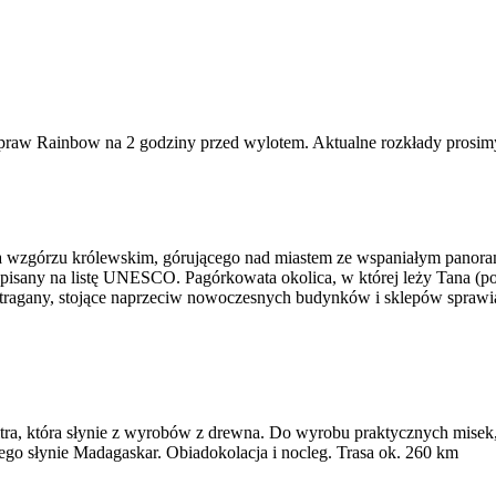
praw Rainbow na 2 godziny przed wylotem. Aktualne rozkłady prosimy 
a wzgórzu królewskim, górującego nad miastem ze wspaniałym panoram
isany na listę UNESCO. Pagórkowata okolica, w której leży Tana (po
 stragany, stojące naprzeciw nowoczesnych budynków i sklepów sprawiaj
ra, która słynie z wyrobów z drewna. Do wyrobu praktycznych misek,
ego słynie Madagaskar. Obiadokolacja i nocleg. Trasa ok. 260 km