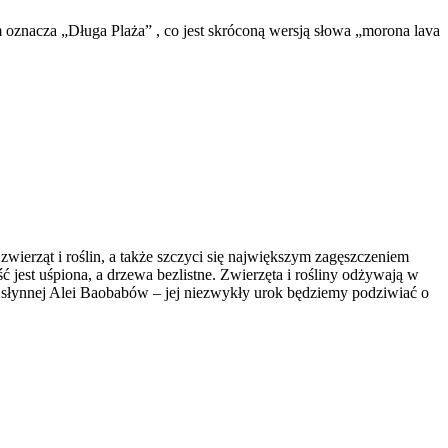
znacza „Długa Plaża” , co jest skróconą wersją słowa „morona lava
ierząt i roślin, a także szczyci się największym zagęszczeniem
ć jest uśpiona, a drzewa bezlistne. Zwierzęta i rośliny odżywają w
 słynnej Alei Baobabów – jej niezwykły urok będziemy podziwiać o