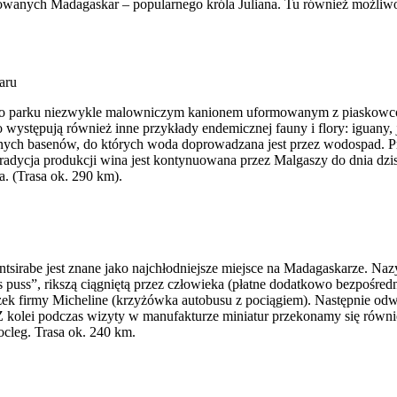
owanych Madagaskar – popularnego króla Juliana. Tu również możli
aru
po parku niezwykle malowniczym kanionem uformowanym z piaskowców
o występują również inne przykłady endemicznej fauny i flory: iguany, 
nych basenów, do których woda doprowadzana jest przez wodospad. Pr
dycja produkcji wina jest kontynuowana przez Malgaszy do dnia dzisiej
a. (Trasa ok. 290 km).
tsirabe jest znane jako najchłodniejsze miejsce na Madagaskarze. Naz
 puss”, rikszą ciągniętą przez człowieka (płatne dodatkowo bezpośred
ek firmy Micheline (krzyżówka autobusu z pociągiem). Następnie odwi
i. Z kolei podczas wizyty w manufakturze miniatur przekonamy się rów
cleg. Trasa ok. 240 km.