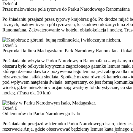
Dzień 4
Przez malownicze pola ryżowe do Parku Narodowego Ranomafana
Po śniadaniu przejazd przez typowy krajobraz gór. Po drodze mijać 
licznych, malowniczych pól ryżowych, kaskadowo ułożonych na zbo
Ranomafana. Zakwaterowanie w hotelu, obiadokolacja i nocleg. Tras
Dzień 5
Przyroda i kultura Madagaskaru: Park Narodowy Ranomafana i lokaln
Po śniadaniu wizyta w Parku Narodowym Ranomafana – wpisanym na
obszaru było odkrycie krytycznie zagrożonego gatunku lemura maki z
którego dzienna dawka z pożywienia tego lemura jest zabójcza dla i
rdzawoczelna i sifaka siodłata. Spotkać można również kameleona - 
pod wpływem natężenia światła, temperatury, co jest formą komunikac
wioski, gdzie mieszkańcy organizują występy folklorystyczne, co st
nocleg. (Trasa ok. 20 km).
Dzień 6
Od lemurów do Parku Narodowego Isalo
Po śniadaniu przejazd w kierunku Parku Narodowego Isalo, który je
rezerwacie Anja, gdzie obserwować będziemy lemura katta jednego z