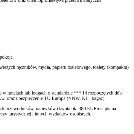
epelentów oraz chemioprofilaktyka przeciwmalaryczna.
pokoje.
świeżych ręczników, mydła, papieru toaletowego, toalety (kompaktu)
 w hotelach lub lodgach o standardzie *** 14 rozpoczętych dób
y j.w. oraz ubezpieczenie TU Europa (NNW, KL i bagaż).
lnych przewodników, napiwków (kwota ok. 380 EUR/os. płatna
zy turystycznej i innych wydatków osobistych.