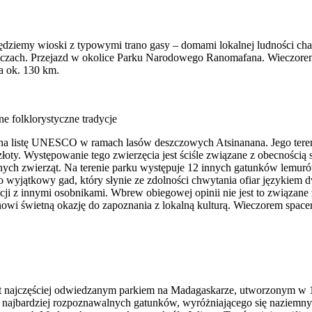
będziemy wioski z typowymi trano gasy – domami lokalnej ludności cha
czach. Przejazd w okolice Parku Narodowego Ranomafana. Wieczorem 
a ok. 130 km.
e folklorystyczne tradycje
 listę UNESCO w ramach lasów deszczowych Atsinanana. Jego teren 
łoty. Występowanie tego zwierzęcia jest ściśle związane z obecności
nnych zwierząt. Na terenie parku występuje 12 innych gatunków lemuró
to wyjątkowy gad, który słynie ze zdolności chwytania ofiar językiem
ji z innymi osobnikami. Wbrew obiegowej opinii nie jest to związane 
anowi świetną okazję do zapoznania z lokalną kulturą. Wieczorem spa
st najczęściej odwiedzanym parkiem na Madagaskarze, utworzonym w 1
 najbardziej rozpoznawalnych gatunków, wyróżniającego się naziemnym