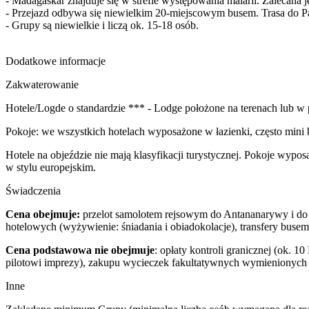
- Madagaskar znajduje się w strefie występowania malarii. Zalecana
- Przejazd odbywa się niewielkim 20-miejscowym busem. Trasa do
- Grupy są niewielkie i liczą ok. 15-18 osób.
Dodatkowe informacje
Zakwaterowanie
Hotele/Logde o standardzie *** - Lodge położone na terenach lub 
Pokoje: we wszystkich hotelach wyposażone w łazienki, często mini 
Hotele na objeździe nie mają klasyfikacji turystycznej. Pokoje wypo
w stylu europejskim.
Świadczenia
Cena obejmuje:
przelot samolotem rejsowym do Antananarywy i do W
hotelowych (wyżywienie: śniadania i obiadokolacje), transfery buse
Cena podstawowa nie obejmuje
: opłaty kontroli granicznej (ok.
pilotowi imprezy), zakupu wycieczek fakultatywnych wymienionych 
Inne