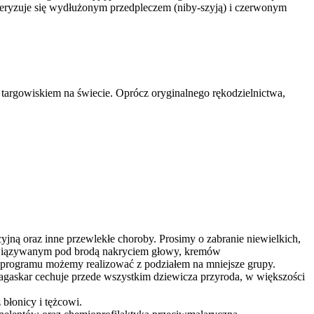
teryzuje się wydłużonym przedpleczem (niby-szyją) i czerwonym
targowiskiem na świecie. Oprócz oryginalnego rękodzielnictwa,
jną oraz inne przewlekłe choroby. Prosimy o zabranie niewielkich,
awiązywanym pod brodą nakryciem głowy, kremów
 programu możemy realizować z podziałem na mniejsze grupy.
dagaskar cechuje przede wszystkim dziewicza przyroda, w większości
błonicy i tężcowi.