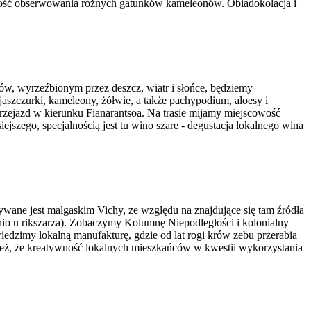
wość obserwowania różnych gatunków kameleonów. Obiadokolacja i
, wyrzeźbionym przez deszcz, wiatr i słońce, będziemy
jaszczurki, kameleony, żółwie, a także pachypodium, aloesy i
zejazd w kierunku Fianarantsoa. Na trasie mijamy miejscowość
szego, specjalnością jest tu wino szare - degustacja lokalnego wina
ywane jest malgaskim Vichy, ze względu na znajdujące się tam źródła
nio u rikszarza). Zobaczymy Kolumnę Niepodległości i kolonialny
edzimy lokalną manufakturę, gdzie od lat rogi krów zebu przerabia
nież, że kreatywność lokalnych mieszkańców w kwestii wykorzystania