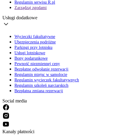
Regulamin serwisu R.pl
Zarządzaj zgodami
Usługi dodatkowe
Wycieczki fakultatywne
Ubezpieczenia podróżne
Parkingi przy lotnisku
Usługi lotniskowe
Bony podarunkowe
Pewność niezmiennej ceny
Bezpłatne odwołanie rezerwacji
Regulamin miejsc w samolocie
Regulamin wycieczek fakultatywnych
Regulamin szkoleń narciarskich
Bezpłatna zmiana rezerwacji
Social media
Kanały płatności