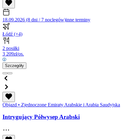
18.09.2026 (8 dni / 7 noclegów)
inne terminy
Łódź
(+4)
2 posiłki
3 209
zł/os.
Szczegóły
Objazd
•
Zjednoczone Emiraty Arabskie i Arabia Saudyjska
Intrygujący Półwysep Arabski