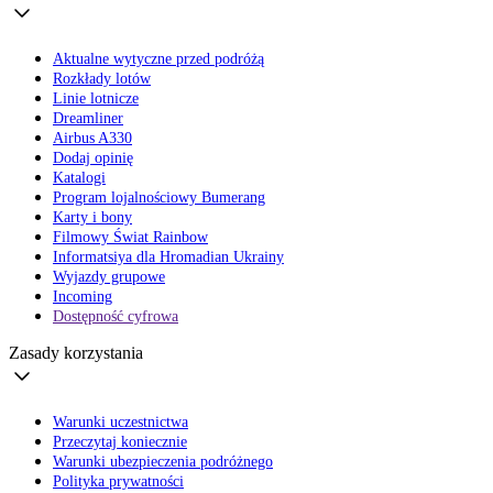
Aktualne wytyczne przed podróżą
Rozkłady lotów
Linie lotnicze
Dreamliner
Airbus A330
Dodaj opinię
Katalogi
Program lojalnościowy Bumerang
Karty i bony
Filmowy Świat Rainbow
Informatsiya dla Hromadian Ukrainy
Wyjazdy grupowe
Incoming
Dostępność cyfrowa
Zasady korzystania
Warunki uczestnictwa
Przeczytaj koniecznie
Warunki ubezpieczenia podróżnego
Polityka prywatności