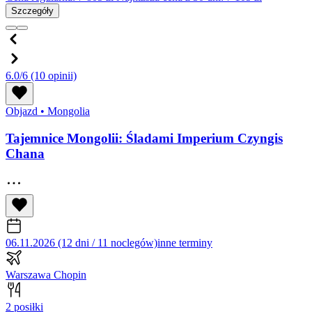
Szczegóły
6.0/6
(10 opinii)
Objazd
•
Mongolia
Tajemnice Mongolii: Śladami Imperium Czyngis
Chana
06.11.2026 (12 dni / 11 noclegów)
inne terminy
Warszawa Chopin
2 posiłki