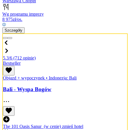
Warszawa Chopin
Wg programu imprezy
8 975
zł/os.
Szczegóły
5.3/6
(712 opinie)
Bestseller
Objazd + wypoczynek
•
Indonezja: Bali
Bali - Wyspa Bogów
The 101 Oasis Sanur
(w cenie)
zmień hotel