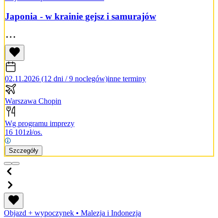
Japonia - w krainie gejsz i samurajów
02.11.2026 (12 dni / 9 noclegów)
inne terminy
Warszawa Chopin
Wg programu imprezy
16 101
zł/os.
Szczegóły
Objazd + wypoczynek
•
Malezja i Indonezja