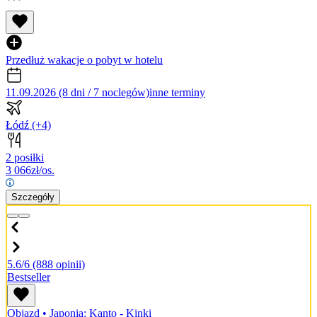
Przedłuż wakacje o pobyt w hotelu
11.09.2026 (8 dni / 7 noclegów)
inne terminy
Łódź
(+4)
2 posiłki
3 066
zł/os.
Szczegóły
5.6/6
(888 opinii)
Bestseller
Objazd
•
Japonia: Kanto - Kinki