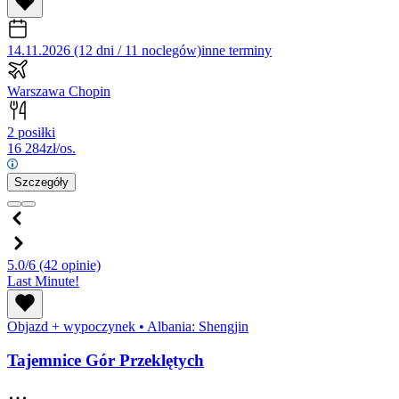
14.11.2026 (12 dni / 11 noclegów)
inne terminy
Warszawa Chopin
2 posiłki
16 284
zł/os.
Szczegóły
5.0/6
(42 opinie)
Last Minute!
Objazd + wypoczynek
•
Albania: Shengjin
Tajemnice Gór Przeklętych