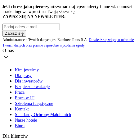
Jeśli chcesz
jako pierwszy otrzymać najlepsze oferty
i inne wiadomości
marketingowe wprost na Twoją skrzynkę,
ZAPISZ SIĘ NA NEWSLETTER:
Zapisz się
Administratorem Twoich danych jest Rainbow Tours S.A.
Dowiedz się więcej o ochronie
Twoich danych oraz prawie i sposobie wycofania zgody
.
O nas
Kim jesteśmy
Dla prasy
Dla inwestorów
Bezpieczne wakacje
Praca
Praca w IT
Szkolenia turystyczne
Kontakt
Standardy Ochrony Małoletnich
Nasze hotele
Biura
Dla klientów