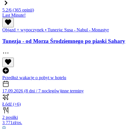
5.2/6
(365 opinii)
Last Minute!
Objazd + wypoczynek
•
Tunezja: Susa - Nabul - Monastyr
Tunezja - od Morza Środziemnego po piaski Sahary
Przedłuż wakacje o pobyt w hotelu
17.09.2026 (8 dni / 7 noclegów)
inne terminy
Łódź
(+6)
2 posiłki
3 771
zł/os.