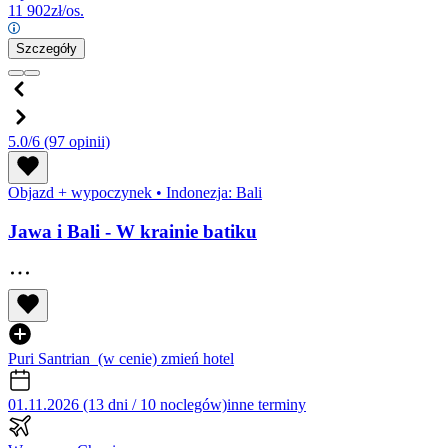
11 902
zł/os.
Szczegóły
5.0/6
(97 opinii)
Objazd + wypoczynek
•
Indonezja: Bali
Jawa i Bali - W krainie batiku
Puri Santrian
(w cenie)
zmień hotel
01.11.2026 (13 dni / 10 noclegów)
inne terminy