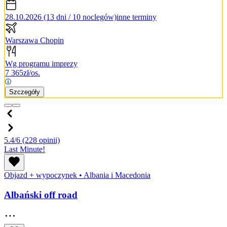
28.10.2026 (13 dni / 10 noclegów)
inne terminy
Warszawa Chopin
Wg programu imprezy
7 365
zł/os.
Szczegóły
5.4/6
(228 opinii)
Last Minute!
Objazd + wypoczynek
•
Albania i Macedonia
Albański off road