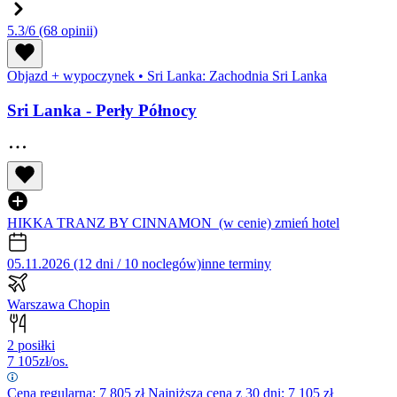
5.3/6
(68 opinii)
Objazd + wypoczynek
•
Sri Lanka: Zachodnia Sri Lanka
Sri Lanka - Perły Północy
HIKKA TRANZ BY CINNAMON
(w cenie)
zmień hotel
05.11.2026 (12 dni / 10 noclegów)
inne terminy
Warszawa Chopin
2 posiłki
7 105
zł/os.
Cena regularna:
7 805
zł
Najniższa cena z 30 dni: 7 105 zł