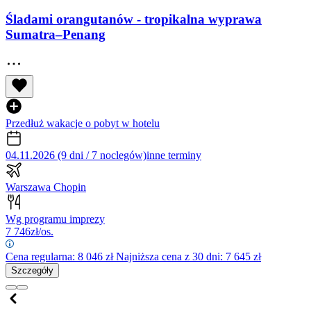
Śladami orangutanów - tropikalna wyprawa
Sumatra–Penang
Przedłuż wakacje o pobyt w hotelu
04.11.2026 (9 dni / 7 noclegów)
inne terminy
Warszawa Chopin
Wg programu imprezy
7 746
zł/os.
Cena regularna:
8 046
zł
Najniższa cena z 30 dni: 7 645 zł
Szczegóły