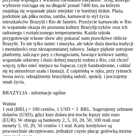
wybrzeże rozciąga się na długość ponad 7400 km, na którym
znajdują się wspaniałe plaże miejskie i te bardziej dzikie. Plaża,
podobnie jak piłka nożna, samba, karnawał to styl życia
mieszkańców Brazylii i Rio de Janeiro. Przeżycie karnawału w Rio
to wspaniała okazja do poznania kultury Brazylijczyków oraz ich
radosnego i roztańczonego temperamentu. Każda szkoła
przygotowuje własne show aby pokazać nam prawdziwe oblicze
Brazylii. To nie tylko taniec i muzyka, ale także duża dawka tradycji
i mentalności oraz niezapomnianej zabawy. Jadące pięknie ustrojone
platformy, tańczące pary z chorągwiami, bawiące królowe samby,
wspaniałe orkiestry i dużo dobrej muzyki rodem z Rio, cóż chcieć
więcej, tylko mieć miejsce na Sapucai, czyli Sambodromie, i oddać
się tej atmosferze szału i fantazji. Z caipirinhą w ręku, przy rytmach
bossa novy, odnajdziemy brazylijską radość, spokój i poczujemy
smak życia.
BRAZYLIA - informacje ogólne
Waluta
1 real (BRL) = 100 centów, 1 USD = 3 BRL. Sugerujemy zebranie
dolarów (USD), gdyż kurs dolara jest trochę lepszy niże euro
(EUR). W obiegu są banknoty 2, 5, 10, 20, 50, 100 reali oraz
monety 5, 10, 20, 50 centów i 1 real. Karty kredytowe są
powszechnie akceptowane, jednakże często płacąc gotówką można