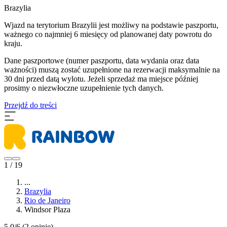
Brazylia
Wjazd na terytorium Brazylii jest możliwy na podstawie paszportu,
ważnego co najmniej 6 miesięcy od planowanej daty powrotu do
kraju.
Dane paszportowe (numer paszportu, data wydania oraz data
ważności) muszą zostać uzupełnione na rezerwacji maksymalnie na
30 dni przed datą wylotu. Jeżeli sprzedaż ma miejsce później
prosimy o niezwłoczne uzupełnienie tych danych.
Przejdź do treści
1 / 19
...
Brazylia
Rio de Janeiro
Windsor Plaza
5.0/6
(2 opinie)