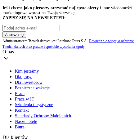
Jeśli chcesz
jako pierwszy otrzymać najlepsze oferty
i inne wiadomości
marketingowe wprost na Twoją skrzynkę,
ZAPISZ SIĘ NA NEWSLETTER:
Zapisz się
Administratorem Twoich danych jest Rainbow Tours S.A.
Dowiedz się więcej o ochronie
Twoich danych oraz prawie i sposobie wycofania zgody
.
O nas
Kim jesteśmy
Dla prasy
Dla inwestorów
Bezpieczne wakacje
Praca
Praca w IT
Szkolenia turystyczne
Kontakt
Standardy Ochrony Małoletnich
Nasze hotele
Biura
Dla klientów