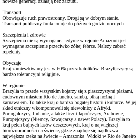
nowsze generacji działają bez zarzutu.
Transport
Obowiązuje ruch prawostronny. Drogi są w dobrym stanie.
Transport publiczny funkcjonuje do późnych godzin nocnych.
Szczepienia i zdrowie
Szczepienia nie są wymagane. Jedynie w rejonie Amazonii jest
wymagane szczepienie przeciwko żółtej febrze. Należy zabrać
repelenty.
Obyczaje
Kraj zamieszkiwany jest w 60% przez katolików. Brazylijczycy są
bardzo tolerancyjni religijnie.
W regionie
Brazylia to przede wszystkim kojarzy się z piaszczystymi plażami,
cudownym miastem Rio de Janeiro, sambą, piłką nożną i
karnawałem. To także kraj o bardzo bogatej historii i kulturze. W jej
skład etniczny wkomponowali się niewolnicy z Afryki,
Portugalczycy, Indianie, a także liczni Japończycy, Arabowie,
Europejczycy (Niemcy, Szwajcarzy a nawet Polacy). Brazylia to
kraj pełen bujnych lasów deszczowych, kraj o największej
bioróżnorodności na świecie, gdzie znajduje się najdłuższa i
największa rzeka na świecie – Amazonka. Widoki w Rio de Janeiro