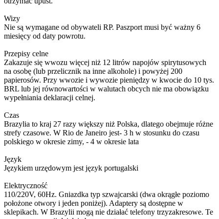
otrzymać upust.
Wizy
Nie są wymagane od obywateli RP. Paszport musi być ważny 6
miesięcy od daty powrotu.
Przepisy celne
Zakazuje się wwozu więcej niż 12 litrów napojów spirytusowych
na osobę (lub przelicznik na inne alkohole) i powyżej 200
papierosów. Przy wwozie i wywozie pieniędzy w kwocie do 10 tys.
BRL lub jej równowartości w walutach obcych nie ma obowiązku
wypełniania deklaracji celnej.
Czas
Brazylia to kraj 27 razy większy niż Polska, dlatego obejmuje różne
strefy czasowe. W Rio de Janeiro jest- 3 h w stosunku do czasu
polskiego w okresie zimy, - 4 w okresie lata
Język
Językiem urzędowym jest język portugalski
Elektryczność
110/220V, 60Hz. Gniazdka typ szwajcarski (dwa okrągłe poziomo
położone otwory i jeden poniżej). Adaptery są dostępne w
sklepikach. W Brazylii mogą nie działać telefony trzyzakresowe. Te