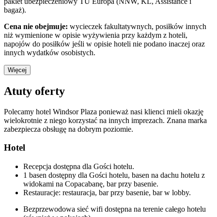
pakiet ubezpieczeniowy TU Europa (NNW, KL, Assistance i
bagaż).
Cena nie obejmuje:
wycieczek fakultatywnych, posiłków innych
niż wymienione w opisie wyżywienia przy każdym z hoteli,
napojów do posiłków jeśli w opisie hoteli nie podano inaczej oraz
innych wydatków osobistych.
Więcej
Atuty oferty
Polecamy hotel Windsor Plaza ponieważ nasi klienci mieli okazję
wielokrotnie z niego korzystać na innych imprezach. Znana marka
zabezpiecza obsługę na dobrym poziomie.
Hotel
Recepcja dostępna dla Gości hotelu.
1 basen dostępny dla Gości hotelu, basen na dachu hotelu z
widokami na Copacabanę, bar przy basenie.
Restauracje: restauracja, bar przy basenie, bar w lobby.
Bezprzewodowa sieć wifi dostępna na terenie całego hotelu