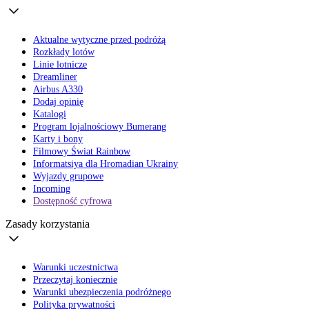
Aktualne wytyczne przed podróżą
Rozkłady lotów
Linie lotnicze
Dreamliner
Airbus A330
Dodaj opinię
Katalogi
Program lojalnościowy Bumerang
Karty i bony
Filmowy Świat Rainbow
Informatsiya dla Hromadian Ukrainy
Wyjazdy grupowe
Incoming
Dostępność cyfrowa
Zasady korzystania
Warunki uczestnictwa
Przeczytaj koniecznie
Warunki ubezpieczenia podróżnego
Polityka prywatności