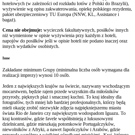
hotelowych (w zależności od rozkładu lotów z Polski do Brazylii),
wyżywienie wg opisu zakwaterowania, opiekę polskiego rezydenta,
pakiet ubezpieczeniowy TU Europa (NNW, KL, Assistance i
bagaż).
Cena nie obejmuje:
wycieczek fakultatywnych, posiłków innych
niż wymienione w opisie wyżywienia przy każdym z hoteli,
napojów do posiłków jeśli w opisie hoteli nie podano inaczej oraz
innych wydatków osobistych.
Inne
Zakładane minimum Grupy (minimalna liczba osób wymagana dla
realizacji imprezy) wynosi 10 osób.
Jeden z największych krajów na świecie, nazywany wschodzącym
mocarstwem, będzie rajem przede wszystkim dla miłośników
przyrody, pięknych plaż i smacznej kuchni. To kraj idealny dla
fotografów, tych mniej lub bardziej profesjonalnych, którzy będą
mieli okazję zrobić niezwykłe zdjęcia najpiękniejszemu miastu
świata Rio de Janeiro czy największym wodospadom Iguazu. To
kraj kontrastów, gdzie favele współistnieją z luksusowymi
dzielnicami, gdzie mieszkają potomkowie Portugalczyków,
niewolników z Afryki, a nawet Japończyków i Arabów, gdzie
przyroda współgra z wielkimi ośrodkami miejskimi . Kraj, którego