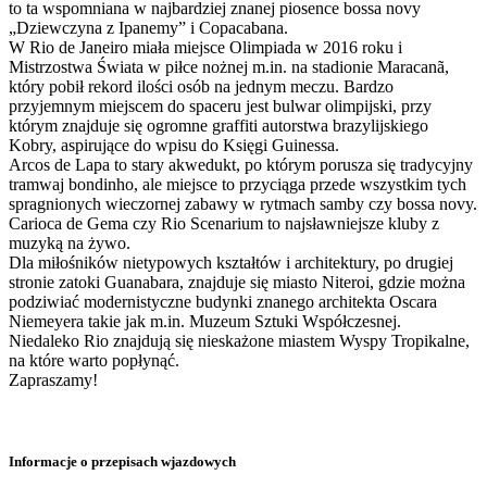
to ta wspomniana w najbardziej znanej piosence bossa novy
„Dziewczyna z Ipanemy” i Copacabana.
W Rio de Janeiro miała miejsce Olimpiada w 2016 roku i
Mistrzostwa Świata w piłce nożnej m.in. na stadionie Maracanã,
który pobił rekord ilości osób na jednym meczu. Bardzo
przyjemnym miejscem do spaceru jest bulwar olimpijski, przy
którym znajduje się ogromne graffiti autorstwa brazylijskiego
Kobry, aspirujące do wpisu do Księgi Guinessa.
Arcos de Lapa to stary akwedukt, po którym porusza się tradycyjny
tramwaj bondinho, ale miejsce to przyciąga przede wszystkim tych
spragnionych wieczornej zabawy w rytmach samby czy bossa novy.
Carioca de Gema czy Rio Scenarium to najsławniejsze kluby z
muzyką na żywo.
Dla miłośników nietypowych kształtów i architektury, po drugiej
stronie zatoki Guanabara, znajduje się miasto Niteroi, gdzie można
podziwiać modernistyczne budynki znanego architekta Oscara
Niemeyera takie jak m.in. Muzeum Sztuki Współczesnej.
Niedaleko Rio znajdują się nieskażone miastem Wyspy Tropikalne,
na które warto popłynąć.
Zapraszamy!
Informacje o przepisach wjazdowych