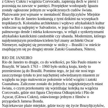
z Głowy Cukru i wzgórza Corvocado, zapierają dech w piersi i
pozostają na zawsze w pamięci. Przepiękne wodospady Iguazu
zostały ogłoszone jednym ze współczesnych cudów świata.
Plażowanie jest wpisane w mentalność Brazylijczyków Miejskie
plaże w Rio de Janeiro konkurują z tymi dzikimi na wysepkach
tropiklanych. Kolonialna architektura i wpływy afrykańskich kultur
widoczne są najlepiej w Salvadorze, w jego kuchni o zapachu oleju
palmowego dende i mleka kokosowego, w religii z synkretyzmami
afrykańsko katolickimi candomble czy ubanda. Modernizm, którego
najsłynniejszym przedstawicielem był znany architekt Oscar
Niemeyer, najlepiej się prezentuje w stolicy – Brasilii i w mieście
znajdującym się po drugiej stronie Zatoki Guanabara, Niteroi.
RIO DE JANEIRO
Rio de Janeiro to drugie, co do wielkości, po São Paulo miasto w
Brazylii. W latach 1763 – 1960 było stolicą kraju, kiedy to
przeniesiono ją do Brasilii. Pomimo tego, że już nie nosi tego
zaszczytnego tytułu to jest najchętniej odwiedzanym miastem ze
względu na jego malownicze położenie wśród wzgórz i zatoki
Guanabara. Zaliczone zostało do jednych z najpiękniejszych miast
świata, o czym przekonamy się wjeżdżając kolejką na wzgórza
Corcovado, gdzie stoi figura Chrystusa Odkupiciela i Pão de
Açucar, (Głowa Cukru), osławionego jednym z filmów o
przygodach Jamesa Bonda.
Najciekawsze plaże miejskie, gdzie toczy się życie Brazylijczyków,