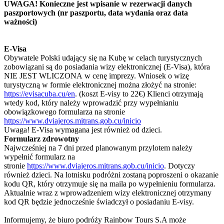
UWAGA! Konieczne jest wpisanie w rezerwacji danych
paszportowych (nr paszportu, data wydania oraz data
ważności)
E-Visa
Obywatele Polski udający się na Kubę w celach turystycznych
zobowiązani są do posiadania wizy elektronicznej (E-Visa), która
NIE JEST WLICZONA w cenę imprezy. Wniosek o wizę
turystyczną w formie elektronicznej można złożyć na stronie:
https://evisacuba.cu/en
. (koszt E-visy to 22€) Klienci otrzymają
wtedy kod, który należy wprowadzić przy wypełnianiu
obowiązkowego formularza na stronie
https://www.dviajeros.mitrans.gob.cu/inicio
Uwaga! E-Visa wymagana jest również od dzieci.
Formularz zdrowotny
Najwcześniej na 7 dni przed planowanym przylotem należy
wypełnić formularz na
stronie
https://www.dviajeros.mitrans.gob.cu/inicio
. Dotyczy
również dzieci. Na lotnisku podróżni zostaną poproszeni o okazanie
kodu QR, który otrzymuje się na maila po wypełnieniu formularza.
Aktualnie wraz z wprowadzeniem wizy elektronicznej otrzymany
kod QR będzie jednocześnie świadczył o posiadaniu E-visy.
Informujemy, że biuro podróży Rainbow Tours S.A może