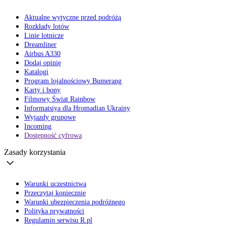
Aktualne wytyczne przed podróżą
Rozkłady lotów
Linie lotnicze
Dreamliner
Airbus A330
Dodaj opinię
Katalogi
Program lojalnościowy Bumerang
Karty i bony
Filmowy Świat Rainbow
Informatsiya dla Hromadian Ukrainy
Wyjazdy grupowe
Incoming
Dostępność cyfrowa
Zasady korzystania
Warunki uczestnictwa
Przeczytaj koniecznie
Warunki ubezpieczenia podróżnego
Polityka prywatności
Regulamin serwisu R.pl