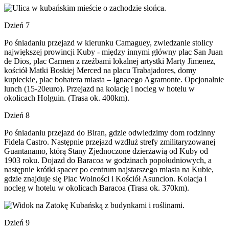
Dzień 7
Po śniadaniu przejazd w kierunku Camaguey, zwiedzanie stolicy
największej prowincji Kuby - między innymi główny plac San Juan
de Dios, plac Carmen z rzeźbami lokalnej artystki Marty Jimenez,
kościół Matki Boskiej Merced na placu Trabajadores, domy
kupieckie, plac bohatera miasta – Ignacego Agramonte. Opcjonalnie
lunch (15-20euro). Przejazd na kolację i nocleg w hotelu w
okolicach Holguin. (Trasa ok. 400km).
Dzień 8
Po śniadaniu przejazd do Biran, gdzie odwiedzimy dom rodzinny
Fidela Castro. Następnie przejazd wzdłuż strefy zmilitaryzowanej
Guantanamo, którą Stany Zjednoczone dzierżawią od Kuby od
1903 roku. Dojazd do Baracoa w godzinach popołudniowych, a
następnie krótki spacer po centrum najstarszego miasta na Kubie,
gdzie znajduje się Plac Wolności i Kościół Asuncion. Kolacja i
nocleg w hotelu w okolicach Baracoa (Trasa ok. 370km).
Dzień 9