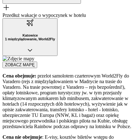
Przedłuż wakacje o wypoczynek w hotelu
Katowice
1 międzylądowanie, World2Fly
ZOBACZ MAPĘ
Cena obejmuje:
przelot samolotem czarterowym World2Fly do
Varadero (rejs z międzylądowaniem w Madrycie na trasie do
Varadero. Na trasie powrotnej z Varadero – rejs bezpośredni!),
opłaty lotniskowe, program turystyczny jw. w tym przejazdy
klimatyzowanym autokarem lub minibusem, zakwaterowanie w
hotelach (14 rozpoczętych dób hotelowych), wyżywienie jak w
opisie zakwaterowania, transfery lotnisko - hotel - lotnisko,
ubezpieczenie TU Europa (NNW, KL i bagaż) oraz opiekę
miejscowego przewodnika i polskiego pilota na Kubie, obsługę
przedstawiciela Rainbow podczas odprawy na lotnisku w Polsce.
Cena nie obejmuje
: E-visy, kosztów biletów wstępu do