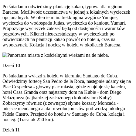
Po śniadaniu odwiedzimy plantację kakao, typową dla regionu
Baracoa. Możliwość uczestnictwa w jednej z lokalnych wycieczek
opcjonalnych. W ofercie m.in. trekking na wzgórze Yunque,
wycieczka do wodospadu Jutias, wycieczka do kanionu Yumuri.
Propozycje wycieczek zależeć będą od dostępności i warunków
pogodowych. Klienci nieuczestniczący w wycieczkach po
odwiedzinach na plantacji kakao powrót do hotelu, czas na
wypoczynek. Kolacja i nocleg w hotelu w okolicach Baracoa.
Dzień 10
Po śniadaniu wyjazd z hotelu w kierunku Santiago de Cuba.
Odwiedzimy fortecę San Pedro de la Roca, następnie udamy się na
Plac Cespedesa - główny plac miasta, gdzie znajduje się katedra,
hotel Casa Granda oraz najstarszy dom na Kubie - dom Diego
Velazqueza (najbardziej zasłużonego kolonizatora Kuby).
Zobaczymy również (z zewnątrz) słynne koszary Moncada -
miejsce nieudanego ataku rewolucjonistów pod wodzą młodego
Fidela Castro. Przejazd do hotelu w Santiago de Cuba, kolacja i
nocleg. (Trasa ok 250 km).
Dzień 11