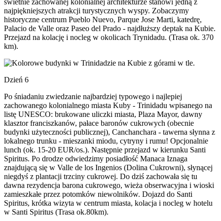
świetnie zachowanej kolonialnej architekturze stanowi jedną z
najpiękniejszych atrakcji turystycznych wyspy. Zobaczymy
historyczne centrum Pueblo Nuevo, Parque Jose Marti, katedrę,
Palacio de Valle oraz Paseo del Prado - najdłuższy deptak na Kubie.
Przejazd na kolację i nocleg w okolicach Trynidadu. (Trasa ok. 370
km).
Dzień 6
Po śniadaniu zwiedzanie najbardziej typowego i najlepiej
zachowanego kolonialnego miasta Kuby - Trinidadu wpisanego na
listę UNESCO: brukowane uliczki miasta, Plaza Mayor, dawny
klasztor franciszkanów, pałace baronów cukrowych (obecnie
budynki użyteczności publicznej), Canchanchara - tawerna słynna z
lokalnego trunku - mieszanki miodu, cytryny i rumu! Opcjonalnie
lunch (ok. 15-20 EUR/os.). Następnie przejazd w kierunku Santi
Spiritus. Po drodze odwiedzimy posiadłość Manaca Iznaga
znajdującą się w Valle de los Ingenios (Dolina Cukrowni), słynącej
niegdyś z plantacji trzciny cukrowej. Do dziś zachowała się tu
dawna rezydencja barona cukrowego, wieża obserwacyjna i wioski
zamieszkałe przez potomków niewolników. Dojazd do Santi
Spiritus, krótka wizyta w centrum miasta, kolacja i nocleg w hotelu
w Santi Spiritus (Trasa ok.80km).