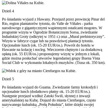
Dzień 4
Po śniadaniu wyjazd z Hawany. Przejazd przez prowincję Pinar del
Rio, region plantatorów tytoniu, do Valle de Viñales - parku
narodowego z gigantycznymi wapiennymi ostańcami mogotes. W
programie wizyta w Ogrodzie Botanicznym Soroa, zwiedzanie
Indiańskiej Groty (odkrytej w 1951 r.) oraz „Mural prehistoryczny”.
Wizyta w fabryce cygar lub na prawdziwej plantacji tytoniu.
Opcjonalnie lunch (ok. 15-20 EUR/os.). Powrót do hotelu w
Hawanie na kolację i nocleg. Wieczorem chętnym i za dodatkową
opłatą (ok. 55 EUR/os.) proponujemy wizytę w jednym z lokali,
gdzie można posłuchać utworów legendarnej grupy Buena Vista
Social Club w wykonaniu lokalnych muzyków. (Trasa ok. 350 km).
Dzień 5
Po śniadaniu wyjazd do Guama. Zwiedzanie farmy krokodyli i
opcjonalnie lunch (dodatkowo płatny ok. 15-20 EUR/os.).
Następnie przejazd wzdłuż Zatoki Świń, słynnej z inwazji
amerykańskiej na Kubę. Dojazd do miasta Cienfuegos, często
nazywanego kubańską „Perłą Południa”, które dzięki swojej