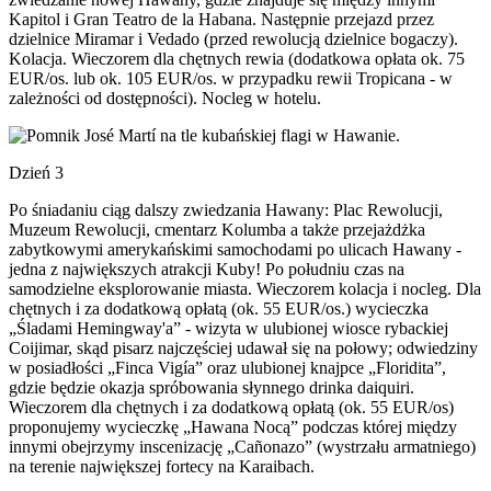
Kapitol i Gran Teatro de la Habana. Następnie przejazd przez
dzielnice Miramar i Vedado (przed rewolucją dzielnice bogaczy).
Kolacja. Wieczorem dla chętnych rewia (dodatkowa opłata ok. 75
EUR/os. lub ok. 105 EUR/os. w przypadku rewii Tropicana - w
zależności od dostępności). Nocleg w hotelu.
Dzień 3
Po śniadaniu ciąg dalszy zwiedzania Hawany: Plac Rewolucji,
Muzeum Rewolucji, cmentarz Kolumba a także przejażdżka
zabytkowymi amerykańskimi samochodami po ulicach Hawany -
jedna z największych atrakcji Kuby! Po południu czas na
samodzielne eksplorowanie miasta. Wieczorem kolacja i nocleg. Dla
chętnych i za dodatkową opłatą (ok. 55 EUR/os.) wycieczka
„Śladami Hemingway'a” - wizyta w ulubionej wiosce rybackiej
Coijimar, skąd pisarz najczęściej udawał się na połowy; odwiedziny
w posiadłości „Finca Vigía” oraz ulubionej knajpce „Floridita”,
gdzie będzie okazja spróbowania słynnego drinka daiquiri.
Wieczorem dla chętnych i za dodatkową opłatą (ok. 55 EUR/os)
proponujemy wycieczkę „Hawana Nocą” podczas której między
innymi obejrzymy inscenizację „Cañonazo” (wystrzału armatniego)
na terenie największej fortecy na Karaibach.