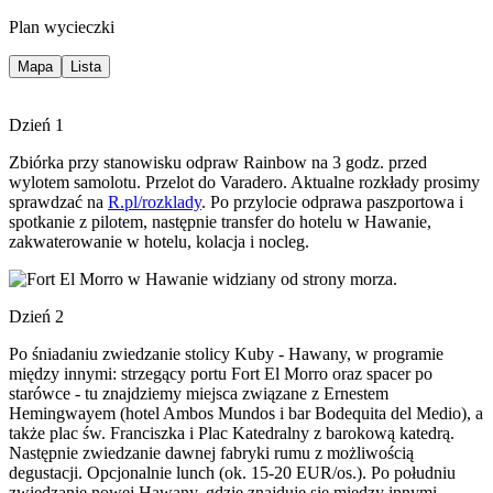
Plan wycieczki
Mapa
Lista
Dzień 1
Zbiórka przy stanowisku odpraw Rainbow na 3 godz. przed
wylotem samolotu. Przelot do Varadero. Aktualne rozkłady prosimy
sprawdzać na
R.pl/rozklady
. Po przylocie odprawa paszportowa i
spotkanie z pilotem, następnie transfer do hotelu w Hawanie,
zakwaterowanie w hotelu, kolacja i nocleg.
Dzień 2
Po śniadaniu zwiedzanie stolicy Kuby - Hawany, w programie
między innymi: strzegący portu Fort El Morro oraz spacer po
starówce - tu znajdziemy miejsca związane z Ernestem
Hemingwayem (hotel Ambos Mundos i bar Bodequita del Medio), a
także plac św. Franciszka i Plac Katedralny z barokową katedrą.
Następnie zwiedzanie dawnej fabryki rumu z możliwością
degustacji. Opcjonalnie lunch (ok. 15-20 EUR/os.). Po południu
zwiedzanie nowej Hawany, gdzie znajduje się między innymi