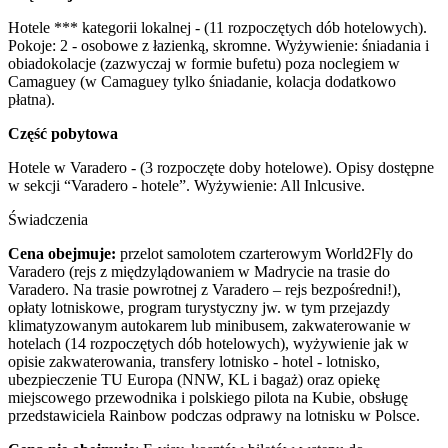
Hotele *** kategorii lokalnej - (11 rozpoczętych dób hotelowych).
Pokoje: 2 - osobowe z łazienką, skromne. Wyżywienie: śniadania i
obiadokolacje (zazwyczaj w formie bufetu) poza noclegiem w
Camaguey (w Camaguey tylko śniadanie, kolacja dodatkowo
płatna).
Część pobytowa
Hotele w Varadero - (3 rozpoczęte doby hotelowe). Opisy dostępne
w sekcji “Varadero - hotele”. Wyżywienie: All Inlcusive.
Świadczenia
Cena obejmuje:
przelot samolotem czarterowym World2Fly do
Varadero (rejs z międzylądowaniem w Madrycie na trasie do
Varadero. Na trasie powrotnej z Varadero – rejs bezpośredni!),
opłaty lotniskowe, program turystyczny jw. w tym przejazdy
klimatyzowanym autokarem lub minibusem, zakwaterowanie w
hotelach (14 rozpoczętych dób hotelowych), wyżywienie jak w
opisie zakwaterowania, transfery lotnisko - hotel - lotnisko,
ubezpieczenie TU Europa (NNW, KL i bagaż) oraz opiekę
miejscowego przewodnika i polskiego pilota na Kubie, obsługę
przedstawiciela Rainbow podczas odprawy na lotnisku w Polsce.