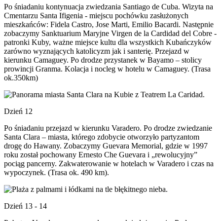
Po śniadaniu kontynuacja zwiedzania Santiago de Cuba. Wizyta na
Cmentarzu Santa Ifigenia - miejscu pochówku zasłużonych
mieszkańców: Fidela Castro, Jose Marti, Emilio Bacardi. Następnie
zobaczymy Sanktuarium Maryjne Virgen de la Cardidad del Cobre -
patronki Kuby, ważne miejsce kultu dla wszystkich Kubańczyków
zarówno wyznających katolicyzm jak i santerię. Przejazd w
kierunku Camaguey. Po drodze przystanek w Bayamo – stolicy
prowincji Granma. Kolacja i nocleg w hotelu w Camaguey. (Trasa
ok.350km)
Dzień 12
Po śniadaniu przejazd w kierunku Varadero. Po drodze zwiedzanie
Santa Clara – miasta, którego zdobycie otworzyło partyzantom
drogę do Hawany. Zobaczymy Guevara Memorial, gdzie w 1997
roku został pochowany Ernesto Che Guevara i „rewolucyjny”
pociąg pancerny. Zakwaterowanie w hotelach w Varadero i czas na
wypoczynek. (Trasa ok. 490 km).
Dzień 13 - 14