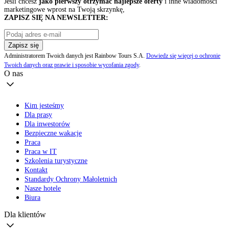
Jeśli chcesz
jako pierwszy otrzymać najlepsze oferty
i inne wiadomości
marketingowe wprost na Twoją skrzynkę,
ZAPISZ SIĘ NA NEWSLETTER:
Zapisz się
Administratorem Twoich danych jest Rainbow Tours S.A.
Dowiedz się więcej o ochronie
Twoich danych oraz prawie i sposobie wycofania zgody
.
O nas
Kim jesteśmy
Dla prasy
Dla inwestorów
Bezpieczne wakacje
Praca
Praca w IT
Szkolenia turystyczne
Kontakt
Standardy Ochrony Małoletnich
Nasze hotele
Biura
Dla klientów