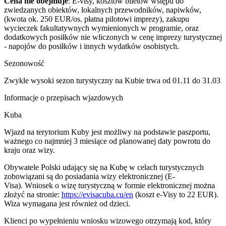
Cena nie obejmuje
: E-visy, kosztów biletów wstępu do
zwiedzanych obiektów, lokalnych przewodników, napiwków,
(kwota ok. 250 EUR/os. płatna pilotowi imprezy), zakupu
wycieczek fakultatywnych wymienionych w programie, oraz
dodatkowych posiłków nie wliczonych w cenę imprezy turystycznej
- napojów do posiłków i innych wydatków osobistych.
Sezonowość
Zwykle wysoki sezon turystyczny na Kubie trwa od 01.11 do 31.03
Informacje o przepisach wjazdowych
Kuba
Wjazd na terytorium Kuby jest możliwy na podstawie paszportu,
ważnego co najmniej 3 miesiące od planowanej daty powrotu do
kraju oraz wizy.
Obywatele Polski udający się na Kubę w celach turystycznych
zobowiązani są do posiadania wizy elektronicznej (E-
Visa). Wniosek o wizę turystyczną w formie elektronicznej można
złożyć na stronie:
https://evisacuba.cu/en
(koszt e-Visy to 22 EUR).
Wiza wymagana jest również od dzieci.
Klienci po wypełnieniu wniosku wizowego otrzymają kod, który