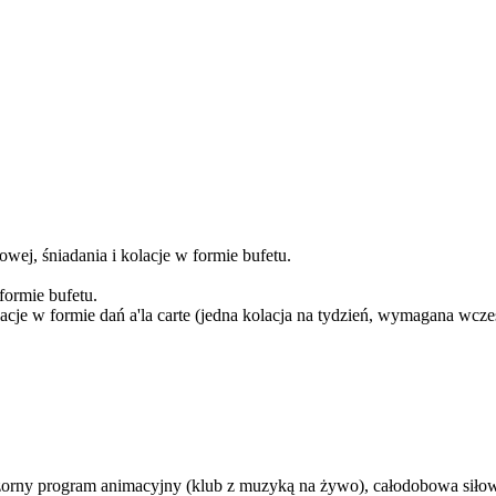
wej, śniadania i kolacje w formie bufetu.
formie bufetu.
cje w formie dań a'la carte (jedna kolacja na tydzień, wymagana wcześ
zorny program animacyjny (klub z muzyką na żywo), całodobowa siłow