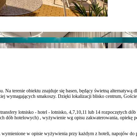
u. Na terenie obiektu znajduje się basen, będący świetną alternatywą d
j wymagających smakoszy. Dzięki lokalizacji blisko centrum, Goście 
transfery lotnisko - hotel - lotnisko, 4,7,10,11 lub 14 rozpoczętych 
tych dób hotelowych) , wyżywienie wg opisu zakwaterowania, opiekę 
wymienione w opisie wyżywienia przy każdym z hoteli, napojów do pos