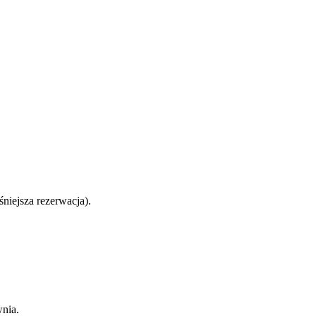
niejsza rezerwacja).
nia.