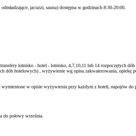
gi odmładzające, jacuzzi, sauna) dostępna w godzinach 8:30-20:00.
transfery lotnisko - hotel - lotnisko, 4,7,10,11 lub 14 rozpoczętych 
tych dób hotelowych) , wyżywienie wg opisu zakwaterowania, opiekę 
wymienione w opisie wyżywienia przy każdym z hoteli, napojów do pos
a do połowy września.