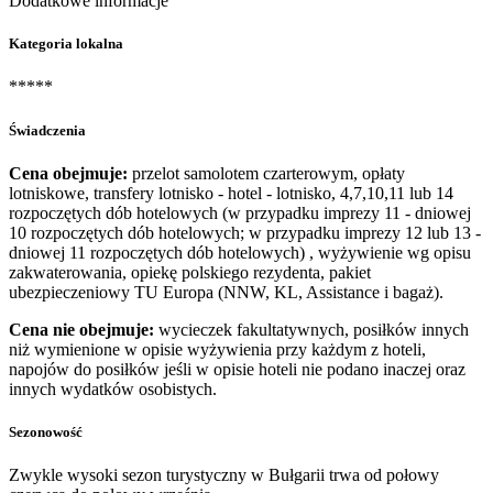
Dodatkowe informacje
Kategoria lokalna
*****
Świadczenia
Cena obejmuje:
przelot samolotem czarterowym, opłaty
lotniskowe, transfery lotnisko - hotel - lotnisko, 4,7,10,11 lub 14
rozpoczętych dób hotelowych (w przypadku imprezy 11 - dniowej
10 rozpoczętych dób hotelowych; w przypadku imprezy 12 lub 13 -
dniowej 11 rozpoczętych dób hotelowych) , wyżywienie wg opisu
zakwaterowania, opiekę polskiego rezydenta, pakiet
ubezpieczeniowy TU Europa (NNW, KL, Assistance i bagaż).
Cena nie obejmuje:
wycieczek fakultatywnych, posiłków innych
niż wymienione w opisie wyżywienia przy każdym z hoteli,
napojów do posiłków jeśli w opisie hoteli nie podano inaczej oraz
innych wydatków osobistych.
Sezonowość
Zwykle wysoki sezon turystyczny w Bułgarii trwa od połowy