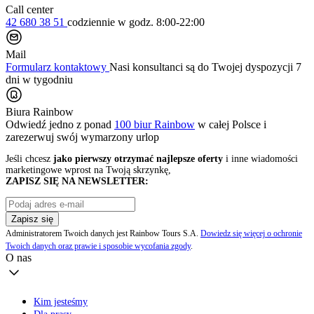
Call center
42 680 38 51
codziennie
w godz. 8:00-22:00
Mail
Formularz kontaktowy
Nasi konsultanci są do Twojej dyspozycji 7
dni w tygodniu
Biura Rainbow
Odwiedź jedno z ponad
100 biur Rainbow
w całej Polsce i
zarezerwuj swój
wymarzony urlop
Jeśli chcesz
jako pierwszy otrzymać najlepsze oferty
i inne wiadomości
marketingowe wprost na Twoją skrzynkę,
ZAPISZ SIĘ NA NEWSLETTER:
Zapisz się
Administratorem Twoich danych jest Rainbow Tours S.A.
Dowiedz się więcej o ochronie
Twoich danych oraz prawie i sposobie wycofania zgody
.
O nas
Kim jesteśmy