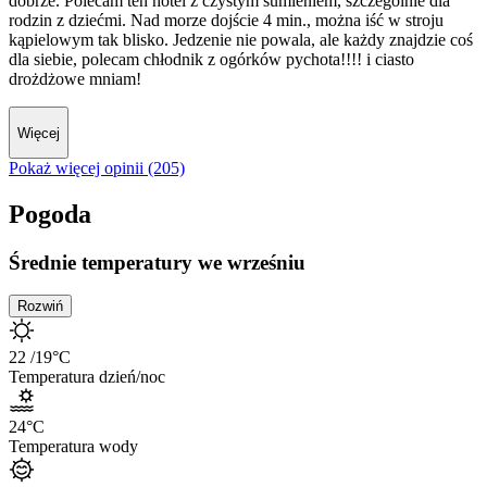
dobrze. Polecam ten hotel z czystym sumieniem, szczególnie dla
rodzin z dziećmi. Nad morze dojście 4 min., można iść w stroju
kąpielowym tak blisko. Jedzenie nie powala, ale każdy znajdzie coś
dla siebie, polecam chłodnik z ogórków pychota!!!! i ciasto
drożdżowe mniam!
Więcej
Pokaż więcej opinii (205)
Pogoda
Średnie temperatury we wrześniu
Rozwiń
22
/19
°C
Temperatura dzień/noc
24
°C
Temperatura wody