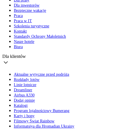
Dla prasy
Dla inwestorów
Bezpieczne wakacje
Praca
Praca w IT
Szkolenia turystyczne
Kontakt
Standardy Ochrony Małoletnich
Nasze hotele
Biura
Dla klientów
Aktualne wytyczne przed podróżą
Rozkłady lotów
Linie lotnicze
Dreamliner
Airbus A330
Dodaj opinię
Katalogi
Program lojalnościowy Bumerang
Karty i bony
Filmowy Świat Rainbow
Informatsiya dla Hromadian Ukrainy