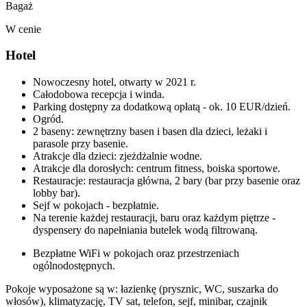
Bagaż
W cenie
Hotel
Nowoczesny hotel, otwarty w 2021 r.
Całodobowa recepcja i winda.
Parking dostępny za dodatkową opłatą - ok. 10 EUR/dzień.
Ogród.
2 baseny: zewnętrzny basen i basen dla dzieci, leżaki i
parasole przy basenie.
Atrakcje dla dzieci: zjeżdżalnie wodne.
Atrakcje dla dorosłych: centrum fitness, boiska sportowe.
Restauracje: restauracja główna, 2 bary (bar przy basenie oraz
lobby bar).
Sejf w pokojach - bezpłatnie.
Na terenie każdej restauracji, baru oraz każdym piętrze -
dyspensery do napełniania butelek wodą filtrowaną.
Bezpłatne WiFi w pokojach oraz przestrzeniach
ogólnodostępnych.
Pokoje wyposażone są w: łazienkę (prysznic, WC, suszarka do
włosów), klimatyzację, TV sat, telefon, sejf, minibar, czajnik