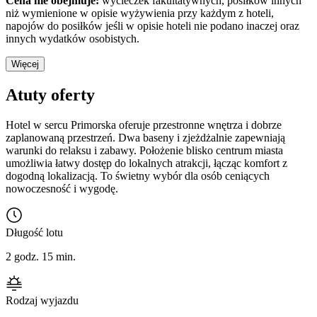
Cena nie obejmuje:
wycieczek fakultatywnych, posiłków innych
niż wymienione w opisie wyżywienia przy każdym z hoteli,
napojów do posiłków jeśli w opisie hoteli nie podano inaczej oraz
innych wydatków osobistych.
Więcej
Atuty oferty
Hotel w sercu Primorska oferuje przestronne wnętrza i dobrze
zaplanowaną przestrzeń. Dwa baseny i zjeżdżalnie zapewniają
warunki do relaksu i zabawy. Położenie blisko centrum miasta
umożliwia łatwy dostęp do lokalnych atrakcji, łącząc komfort z
dogodną lokalizacją. To świetny wybór dla osób ceniących
nowoczesność i wygodę.
Długość lotu
2 godz. 15 min.
Rodzaj wyjazdu