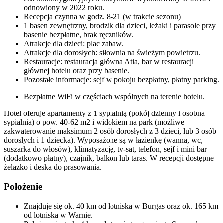
odnowiony w 2022 roku.
Recepcja czynna w godz. 8-21 (w trakcie sezonu)
1 basen zewnętrzny, brodzik dla dzieci, leżaki i parasole przy
basenie bezpłatne, brak ręczników.
Atrakcje dla dzieci: plac zabaw.
Atrakcje dla dorosłych: siłownia na świeżym powietrzu.
Restauracje: restauracja główna Atia, bar w restauracji
głównej hotelu oraz przy basenie.
Pozostałe informacje: sejf w pokoju bezpłatny, płatny parking.
Bezpłatne WiFi w częściach wspólnych na terenie hotelu.
Hotel oferuje apartamenty z 1 sypialnią (pokój dzienny i osobna
sypialnia) o pow. 40-62 m2 i widokiem na park (możliwe
zakwaterowanie maksimum 2 osób dorosłych z 3 dzieci, lub 3 osób
dorosłych i 1 dziecka). Wyposażone są w łazienkę (wanna, wc,
suszarka do włosów), klimatyzację, tv-sat, telefon, sejf i mini bar
(dodatkowo płatny), czajnik, balkon lub taras. W recepcji dostępne
żelazko i deska do prasowania.
Położenie
Znajduje się ok. 40 km od lotniska w Burgas oraz ok. 165 km
od lotniska w Warnie.