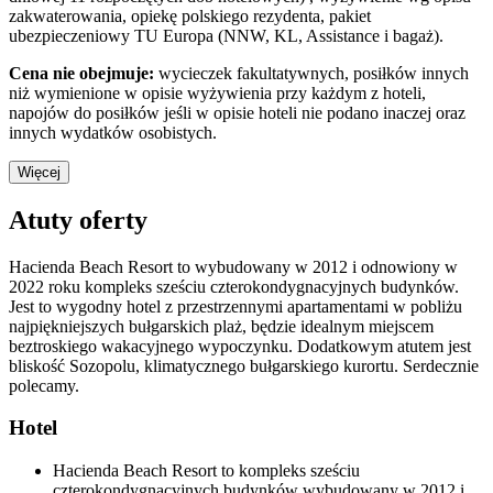
zakwaterowania, opiekę polskiego rezydenta, pakiet
ubezpieczeniowy TU Europa (NNW, KL, Assistance i bagaż).
Cena nie obejmuje:
wycieczek fakultatywnych, posiłków innych
niż wymienione w opisie wyżywienia przy każdym z hoteli,
napojów do posiłków jeśli w opisie hoteli nie podano inaczej oraz
innych wydatków osobistych.
Więcej
Atuty oferty
Hacienda Beach Resort to wybudowany w 2012 i odnowiony w
2022 roku kompleks sześciu czterokondygnacyjnych budynków.
Jest to wygodny hotel z przestrzennymi apartamentami w pobliżu
najpiękniejszych bułgarskich plaż, będzie idealnym miejscem
beztroskiego wakacyjnego wypoczynku. Dodatkowym atutem jest
bliskość Sozopolu, klimatycznego bułgarskiego kurortu. Serdecznie
polecamy.
Hotel
Hacienda Beach Resort to kompleks sześciu
czterokondygnacyjnych budynków wybudowany w 2012 i