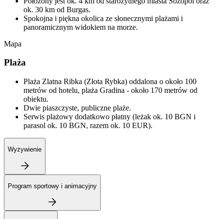
Położony jest ok. 4 km od starożytnego miasta Sozopol oraz
ok. 30 km od Burgas.
Spokojna i piękna okolica ze słonecznymi plażami i
panoramicznym widokiem na morze.
Mapa
Plaża
Plaża Zlatna Ribka (Złota Rybka) oddalona o około 100
metrów od hotelu, plaża Gradina - około 170 metrów od
obiektu.
Dwie piaszczyste, publiczne plaże.
Serwis plażowy dodatkowo płatny (leżak ok. 10 BGN i
parasol ok. 10 BGN, razem ok. 10 EUR).
Wyżywienie
Program sportowy i animacyjny