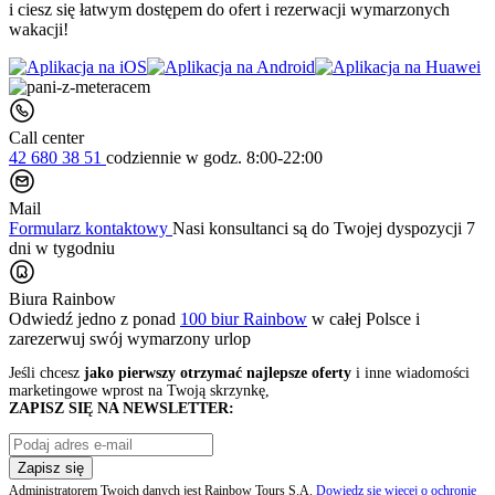
i ciesz się łatwym dostępem do ofert i rezerwacji wymarzonych
wakacji!
Call center
42 680 38 51
codziennie
w godz. 8:00-22:00
Mail
Formularz kontaktowy
Nasi konsultanci są do Twojej dyspozycji 7
dni w tygodniu
Biura Rainbow
Odwiedź jedno z ponad
100 biur Rainbow
w całej Polsce i
zarezerwuj swój
wymarzony urlop
Jeśli chcesz
jako pierwszy otrzymać najlepsze oferty
i inne wiadomości
marketingowe wprost na Twoją skrzynkę,
ZAPISZ SIĘ NA NEWSLETTER:
Zapisz się
Administratorem Twoich danych jest Rainbow Tours S.A.
Dowiedz się więcej o ochronie