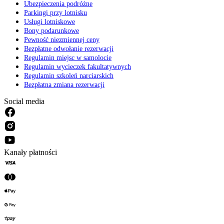
Ubezpieczenia podróżne
Parkingi przy lotnisku
Usługi lotniskowe
Bony podarunkowe
Pewność niezmiennej ceny
Bezpłatne odwołanie rezerwacji
Regulamin miejsc w samolocie
Regulamin wycieczek fakultatywnych
Regulamin szkoleń narciarskich
Bezpłatna zmiana rezerwacji
Social media
Kanały płatności