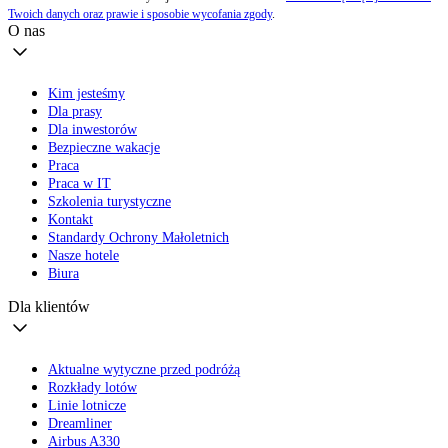
Twoich danych oraz prawie i sposobie wycofania zgody
.
O nas
Kim jesteśmy
Dla prasy
Dla inwestorów
Bezpieczne wakacje
Praca
Praca w IT
Szkolenia turystyczne
Kontakt
Standardy Ochrony Małoletnich
Nasze hotele
Biura
Dla klientów
Aktualne wytyczne przed podróżą
Rozkłady lotów
Linie lotnicze
Dreamliner
Airbus A330