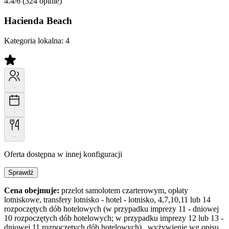
4.4/6
(324 opinie)
Hacienda Beach
Kategoria lokalna:
4
-
-
-
Oferta dostępna w innej konfiguracji
Sprawdź
Cena obejmuje:
przelot samolotem czarterowym, opłaty
lotniskowe, transfery lotnisko - hotel - lotnisko, 4,7,10,11 lub 14
rozpoczętych dób hotelowych (w przypadku imprezy 11 - dniowej
10 rozpoczętych dób hotelowych; w przypadku imprezy 12 lub 13 -
dniowej 11 rozpoczętych dób hotelowych) , wyżywienie wg opisu