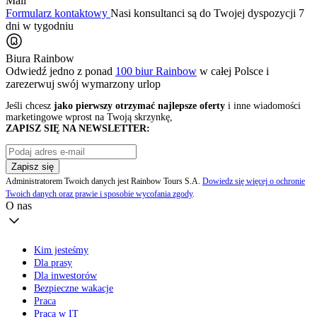
Mail
Formularz kontaktowy
Nasi konsultanci są do Twojej dyspozycji 7
dni w tygodniu
Biura Rainbow
Odwiedź jedno z ponad
100 biur Rainbow
w całej Polsce i
zarezerwuj swój
wymarzony urlop
Jeśli chcesz
jako pierwszy otrzymać najlepsze oferty
i inne wiadomości
marketingowe wprost na Twoją skrzynkę,
ZAPISZ SIĘ NA NEWSLETTER:
Zapisz się
Administratorem Twoich danych jest Rainbow Tours S.A.
Dowiedz się więcej o ochronie
Twoich danych oraz prawie i sposobie wycofania zgody
.
O nas
Kim jesteśmy
Dla prasy
Dla inwestorów
Bezpieczne wakacje
Praca
Praca w IT