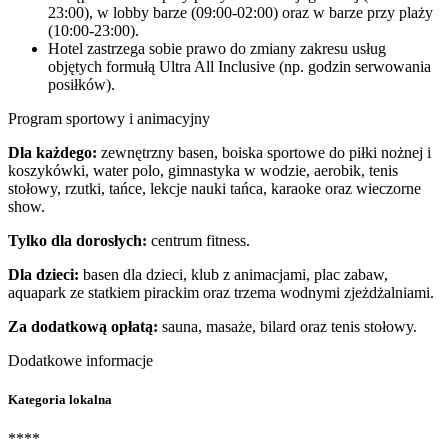
23:00), w lobby barze (09:00-02:00) oraz w barze przy plaży
(10:00-23:00).
Hotel zastrzega sobie prawo do zmiany zakresu usług
objętych formułą Ultra All Inclusive (np. godzin serwowania
posiłków).
Program sportowy i animacyjny
Dla każdego:
zewnętrzny basen, boiska sportowe do piłki nożnej i
koszykówki, water polo, gimnastyka w wodzie, aerobik, tenis
stołowy, rzutki, tańce, lekcje nauki tańca, karaoke oraz wieczorne
show.
Tylko dla dorosłych:
centrum fitness.
Dla dzieci:
basen dla dzieci, klub z animacjami, plac zabaw,
aquapark ze statkiem pirackim oraz trzema wodnymi zjeżdżalniami.
Za dodatkową opłatą:
sauna, masaże, bilard oraz tenis stołowy.
Dodatkowe informacje
Kategoria lokalna
****