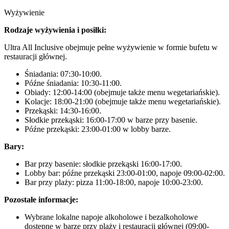
Wyżywienie
Rodzaje wyżywienia i posiłki:
Ultra All Inclusive obejmuje pełne wyżywienie w formie bufetu w
restauracji głównej.
Śniadania: 07:30-10:00.
Późne śniadania: 10:30-11:00.
Obiady: 12:00-14:00 (obejmuje także menu wegetariańskie).
Kolacje: 18:00-21:00 (obejmuje także menu wegetariańskie).
Przekąski: 14:30-16:00.
Słodkie przekąski: 16:00-17:00 w barze przy basenie.
Późne przekąski: 23:00-01:00 w lobby barze.
Bary:
Bar przy basenie: słodkie przekąski 16:00-17:00.
Lobby bar: późne przekąski 23:00-01:00, napoje 09:00-02:00.
Bar przy plaży: pizza 11:00-18:00, napoje 10:00-23:00.
Pozostałe informacje:
Wybrane lokalne napoje alkoholowe i bezalkoholowe
dostępne w barze przy plaży i restauracji głównej (09:00-