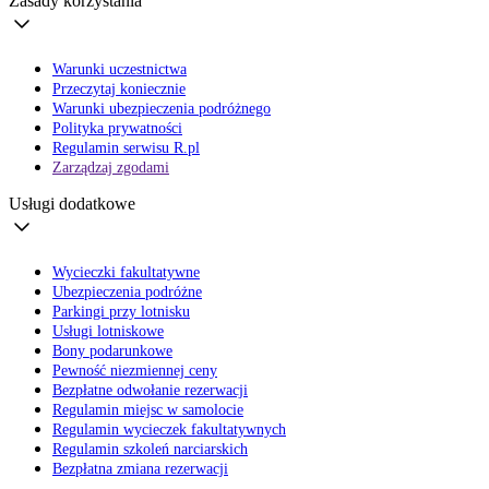
Zasady korzystania
Warunki uczestnictwa
Przeczytaj koniecznie
Warunki ubezpieczenia podróżnego
Polityka prywatności
Regulamin serwisu R.pl
Zarządzaj zgodami
Usługi dodatkowe
Wycieczki fakultatywne
Ubezpieczenia podróżne
Parkingi przy lotnisku
Usługi lotniskowe
Bony podarunkowe
Pewność niezmiennej ceny
Bezpłatne odwołanie rezerwacji
Regulamin miejsc w samolocie
Regulamin wycieczek fakultatywnych
Regulamin szkoleń narciarskich
Bezpłatna zmiana rezerwacji