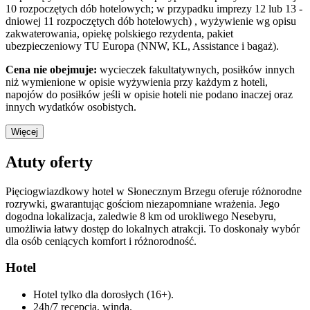
10 rozpoczętych dób hotelowych; w przypadku imprezy 12 lub 13 -
dniowej 11 rozpoczętych dób hotelowych) , wyżywienie wg opisu
zakwaterowania, opiekę polskiego rezydenta, pakiet
ubezpieczeniowy TU Europa (NNW, KL, Assistance i bagaż).
Cena nie obejmuje:
wycieczek fakultatywnych, posiłków innych
niż wymienione w opisie wyżywienia przy każdym z hoteli,
napojów do posiłków jeśli w opisie hoteli nie podano inaczej oraz
innych wydatków osobistych.
Więcej
Atuty oferty
Pięciogwiazdkowy hotel w Słonecznym Brzegu oferuje różnorodne
rozrywki, gwarantując gościom niezapomniane wrażenia. Jego
dogodna lokalizacja, zaledwie 8 km od urokliwego Nesebyru,
umożliwia łatwy dostęp do lokalnych atrakcji. To doskonały wybór
dla osób ceniących komfort i różnorodność.
Hotel
Hotel tylko dla dorosłych (16+).
24h/7 recepcja, winda.