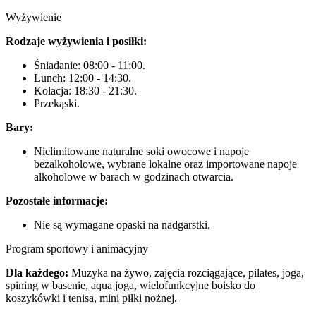
Wyżywienie
Rodzaje wyżywienia i posiłki:
Śniadanie: 08:00 - 11:00.
Lunch: 12:00 - 14:30.
Kolacja: 18:30 - 21:30.
Przekąski.
Bary:
Nielimitowane naturalne soki owocowe i napoje
bezalkoholowe, wybrane lokalne oraz importowane napoje
alkoholowe w barach w godzinach otwarcia.
Pozostałe informacje:
Nie są wymagane opaski na nadgarstki.
Program sportowy i animacyjny
Dla każdego:
Muzyka na żywo, zajęcia rozciągające, pilates, joga,
spining w basenie, aqua joga, wielofunkcyjne boisko do
koszykówki i tenisa, mini piłki nożnej.