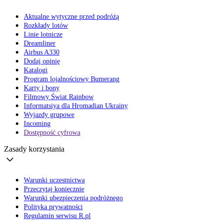
Aktualne wytyczne przed podróżą
Rozkłady lotów
Linie lotnicze
Dreamliner
Airbus A330
Dodaj opinię
Katalogi
Program lojalnościowy Bumerang
Karty i bony
Filmowy Świat Rainbow
Informatsiya dla Hromadian Ukrainy
Wyjazdy grupowe
Incoming
Dostępność cyfrowa
Zasady korzystania
Warunki uczestnictwa
Przeczytaj koniecznie
Warunki ubezpieczenia podróżnego
Polityka prywatności
Regulamin serwisu R.pl