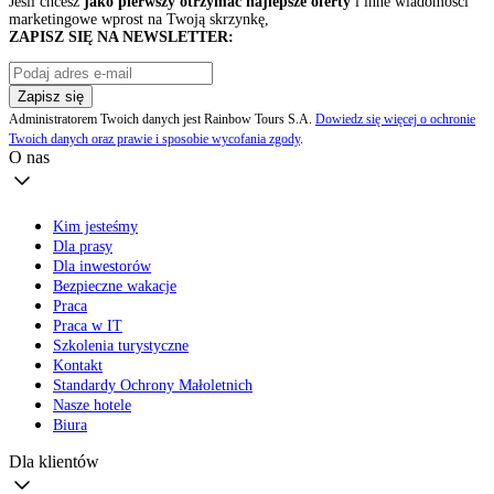
Jeśli chcesz
jako pierwszy otrzymać najlepsze oferty
i inne wiadomości
marketingowe wprost na Twoją skrzynkę,
ZAPISZ SIĘ NA NEWSLETTER:
Zapisz się
Administratorem Twoich danych jest Rainbow Tours S.A.
Dowiedz się więcej o ochronie
Twoich danych oraz prawie i sposobie wycofania zgody
.
O nas
Kim jesteśmy
Dla prasy
Dla inwestorów
Bezpieczne wakacje
Praca
Praca w IT
Szkolenia turystyczne
Kontakt
Standardy Ochrony Małoletnich
Nasze hotele
Biura
Dla klientów