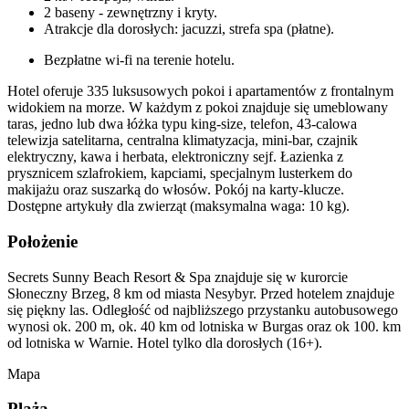
2 baseny - zewnętrzny i kryty.
Atrakcje dla dorosłych: jacuzzi, strefa spa (płatne).
Bezpłatne wi-fi na terenie hotelu.
Hotel oferuje 335 luksusowych pokoi i apartamentów z frontalnym
widokiem na morze. W każdym z pokoi znajduje się umeblowany
taras, jedno lub dwa łóżka typu king-size, telefon, 43-calowa
telewizja satelitarna, centralna klimatyzacja, mini-bar, czajnik
elektryczny, kawa i herbata, elektroniczny sejf. Łazienka z
prysznicem szlafrokiem, kapciami, specjalnym lusterkem do
makijażu oraz suszarką do włosów. Pokój na karty-klucze.
Dostępne artykuły dla zwierząt (maksymalna waga: 10 kg).
Położenie
Secrets Sunny Beach Resort & Spa znajduje się w kurorcie
Słoneczny Brzeg, 8 km od miasta Nesybyr. Przed hotelem znajduje
się piękny las. Odległość od najbliższego przystanku autobusowego
wynosi ok. 200 m, ok. 40 km od lotniska w Burgas oraz ok 100. km
od lotniska w Warnie. Hotel tylko dla dorosłych (16+).
Mapa
Plaża