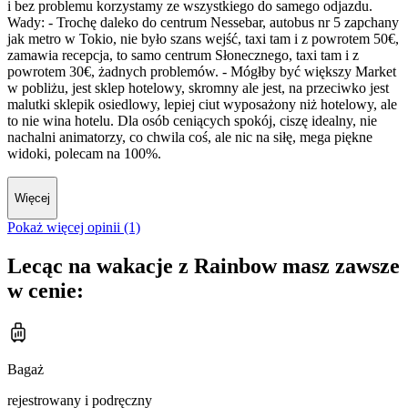
i bez problemu korzystamy ze wszystkiego do samego odjazdu.
Wady: - Trochę daleko do centrum Nessebar, autobus nr 5 zapchany
jak metro w Tokio, nie było szans wejść, taxi tam i z powrotem 50€,
zamawia recepcja, to samo centrum Słonecznego, taxi tam i z
powrotem 30€, żadnych problemów. - Mógłby być większy Market
w pobliżu, jest sklep hotelowy, skromny ale jest, na przeciwko jest
malutki sklepik osiedlowy, lepiej ciut wyposażony niż hotelowy, ale
to nie wina hotelu. Dla osób ceniących spokój, ciszę idealny, nie
nachalni animatorzy, co chwila coś, ale nic na siłę, mega piękne
widoki, polecam na 100%.
Więcej
Pokaż więcej opinii (1)
Lecąc na wakacje z Rainbow masz zawsze
w cenie:
Bagaż
rejestrowany i podręczny