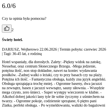
6.0/6
Czy ta opinia była pomocna?
2
Świety hotel.
DARIUSZ, Wejherowo 22.06.2026
| Termin pobytu: czerwiec 2026
| Tagi: 36-45 lat, z rodziną
Hotel wspaniały, dla dorosłych. Zalety: -Piękny widok na zatokę,
Nessebar, oraz centrum Słonecznego Brzegu. -Mega jedzenie,
potężna ilość, non stop dokładne, nawet na koniec wydawania
posiłków. -Żadnej walki o leżaki, czy to przy basach czy na plaży.
Potężna ich ilość. - Fantastyczna obsługa, każdy zna język angielski.
Obsługa sprzątająca trochę mniej. - Ogromne baseny, dwa jacuzzi
na zewnątrz, basen z jacuzzi wewnątrz, sauny siłownia. - Wszędzie
mega czysto, zero śmieci. - Super występy wieczorem w klubie. -
Alkohol dobrej jakości lany tyle ile sobie życzymy z uśmiechem na
twarzy. - Ogromne pokoje, codziennie sprzątane, 6 piętro pani
Zlatka, perfekt obsługa. - Po wymeldowaniu, walizki do bagażowni