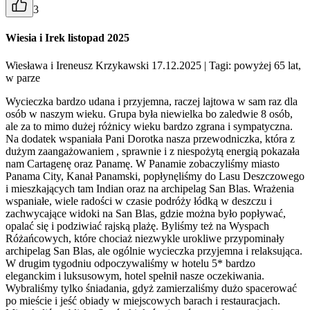
3
Wiesia i Irek listopad 2025
Wiesława i Ireneusz Krzykawski 17.12.2025
| Tagi: powyżej 65 lat,
w parze
Wycieczka bardzo udana i przyjemna, raczej lajtowa w sam raz dla
osób w naszym wieku. Grupa była niewielka bo zaledwie 8 osób,
ale za to mimo dużej różnicy wieku bardzo zgrana i sympatyczna.
Na dodatek wspaniała Pani Dorotka nasza przewodniczka, która z
dużym zaangażowaniem , sprawnie i z niespożytą energią pokazała
nam Cartagenę oraz Panamę. W Panamie zobaczyliśmy miasto
Panama City, Kanał Panamski, popłynęliśmy do Lasu Deszczowego
i mieszkających tam Indian oraz na archipelag San Blas. Wrażenia
wspaniałe, wiele radości w czasie podróży łódką w deszczu i
zachwycające widoki na San Blas, gdzie można było popływać,
opalać się i podziwiać rajską plażę. Byliśmy też na Wyspach
Różańcowych, które chociaż niezwykle urokliwe przypominały
archipelag San Blas, ale ogólnie wycieczka przyjemna i relaksująca.
W drugim tygodniu odpoczywaliśmy w hotelu 5* bardzo
eleganckim i luksusowym, hotel spełnił nasze oczekiwania.
Wybraliśmy tylko śniadania, gdyż zamierzaliśmy dużo spacerować
po mieście i jeść obiady w miejscowych barach i restauracjach.