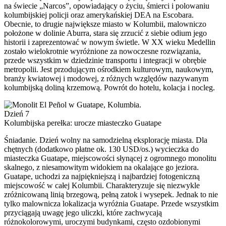
na świecie „Narcos”, opowiadający o życiu, śmierci i polowaniu
kolumbijskiej policji oraz amerykańskiej DEA na Escobara.
Obecnie, to drugie największe miasto w Kolumbii, malowniczo
położone w dolinie Aburra, stara się zrzucić z siebie odium jego
historii i zaprezentować w nowym świetle. W XX wieku Medellin
zostało wielokrotnie wyróżnione za nowoczesne rozwiązania,
przede wszystkim w dziedzinie transportu i integracji w obrębie
metropolii. Jest przodującym ośrodkiem kulturowym, naukowym,
branży kwiatowej i modowej, z różnych względów nazywanym
kolumbijską doliną krzemową. Powrót do hotelu, kolacja i nocleg.
Dzień 7
Kolumbijska perełka: urocze miasteczko Guatape
Śniadanie. Dzień wolny na samodzielną eksplorację miasta. Dla
chętnych (dodatkowo płatne ok. 130 USD/os.) wycieczka do
miasteczka Guatape, miejscowości słynącej z ogromnego monolitu
skalnego, z niesamowitym widokiem na okalające go jeziora.
Guatape, uchodzi za najpiękniejszą i najbardziej fotogeniczną
miejscowość w całej Kolumbii. Charakteryzuje się niezwykle
zróżnicowaną linią brzegową, pełną zatok i wysepek. Jednak to nie
tylko malownicza lokalizacja wyróżnia Guatape. Przede wszystkim
przyciągają uwagę jego uliczki, które zachwycają
różnokolorowymi, uroczymi budynkami, często ozdobionymi