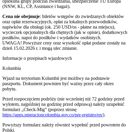
opiekuna grupy podczas zwiedzania, ubezpieczenie TU Europa
(NNW, KL, CP, Assistance i bagaż).
Cena nie obejmuje
: biletów wstępów do zwiedzanych obiektów
oraz opłat rezerwacyjnych, opłat za lokalnych przewodników,
napiwków dla obsługi (ok. 250 USD/os - płatne na miejscu),
wycieczek opcjonalnych dla chętnych (jak w opisie), dodatkowych
posiłków, napoi do posiłków i wydatków osobistych.
UWAGA! Powyższe ceny oraz wysokość opłat podane zostały na
dzień 15.02.2026 r. i mogą ulec zmianie.
Informacje o przepisach wjazdowych
Kolumbia
Wjazd na terytorium Kolumbii jest możliwy na podstawie
paszportu. Dokument powinien być ważny przez cały okres
pobytu.
Przed rozpoczęciem podróży (nie wcześniej niż 72 godziny przed
wylotem, najpóźniej na godzinę przed odprawą) należy uzupełnić
formularz „Check-Mig” (poprzez stronę
https://apps.migracioncolombia.gov.co/pre-registro/en/
).
Powyższy formularz należy również wypełnić przed powrotem do
Polski.