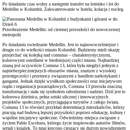
Po śniadaniu czas wolny a następnie transfer na lotnisko i lot do
Medellin w Kolumbii. Zakwaterowanie w hotelu, kolacja i nocleg.
Dzień 6
Przeobrażenie Medellin: od ciemnej przeszłości do nowoczesnej
metropolii
Po śniadaniu zwiedzanie Medellin. Jest to najnowocześniejsze i
drugie co do wielkości miasto Kolumbii. Będziemy mieli okazję
przejechać się kolejką nad comunas – charakterystycznymi,
kolorowymi osiedlami w biedniejszej części miasta. Najbardziej
znaną jest oczywiście Comuna 13, która była niegdyś jednym z
najniebezpieczniejszych obszarów miasta, znanym z wysokiej
przestępczości i przemocy związanymi z handlem narkotykami i
gangami. Jednak dzięki wysiłkom społeczności oraz inicjatywom
rządu i organizacji pozarządowych, Comuna 13 przeszła znaczną
transformację i stała się symbolem odrodzenia i nadziei. Dziś jest to
kolorowa dzielnica, pełna sztuki ulicznej i innowacyjnych
projektów społecznych, przyciągająca turystów z całego świata.
Comuna 13 to również przykład determinacji mieszkańców, którzy
pracują nad budową lepszej przyszłości poprzez edukację, kulturę i
wspólne inicjatywy społeczne. Odwiedzimy miejsca związane z
życiem Pablo Escobara, którego życie inspirowało autorów filmów,
seriali i książek. To tutaj kręcono cieszący się dużym powodzeniem