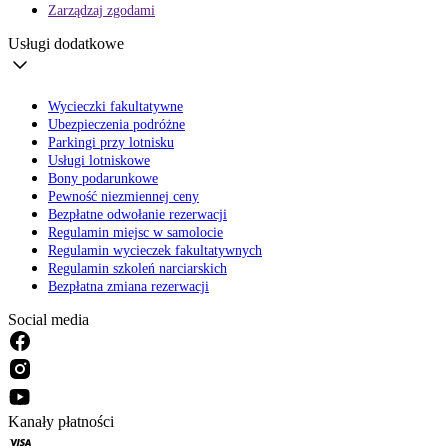
Zarządzaj zgodami
Usługi dodatkowe
Wycieczki fakultatywne
Ubezpieczenia podróżne
Parkingi przy lotnisku
Usługi lotniskowe
Bony podarunkowe
Pewność niezmiennej ceny
Bezpłatne odwołanie rezerwacji
Regulamin miejsc w samolocie
Regulamin wycieczek fakultatywnych
Regulamin szkoleń narciarskich
Bezpłatna zmiana rezerwacji
Social media
Kanały płatności