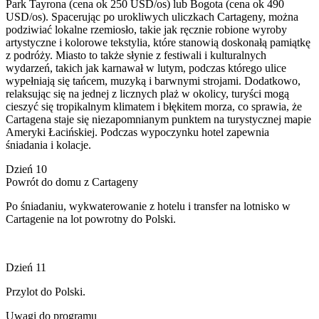
Park Tayrona (cena ok 250 USD/os) lub Bogota (cena ok 490
USD/os). Spacerując po urokliwych uliczkach Cartageny, można
podziwiać lokalne rzemiosło, takie jak ręcznie robione wyroby
artystyczne i kolorowe tekstylia, które stanowią doskonałą pamiątkę
z podróży. Miasto to także słynie z festiwali i kulturalnych
wydarzeń, takich jak karnawał w lutym, podczas którego ulice
wypełniają się tańcem, muzyką i barwnymi strojami. Dodatkowo,
relaksując się na jednej z licznych plaż w okolicy, turyści mogą
cieszyć się tropikalnym klimatem i błękitem morza, co sprawia, że
Cartagena staje się niezapomnianym punktem na turystycznej mapie
Ameryki Łacińskiej. Podczas wypoczynku hotel zapewnia
śniadania i kolacje.
Dzień 10
Powrót do domu z Cartageny
Po śniadaniu, wykwaterowanie z hotelu i transfer na lotnisko w
Cartagenie na lot powrotny do Polski.
Dzień 11
Przylot do Polski.
Uwagi do programu