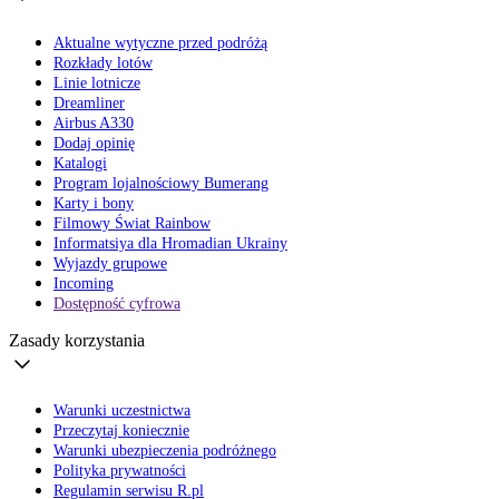
Aktualne wytyczne przed podróżą
Rozkłady lotów
Linie lotnicze
Dreamliner
Airbus A330
Dodaj opinię
Katalogi
Program lojalnościowy Bumerang
Karty i bony
Filmowy Świat Rainbow
Informatsiya dla Hromadian Ukrainy
Wyjazdy grupowe
Incoming
Dostępność cyfrowa
Zasady korzystania
Warunki uczestnictwa
Przeczytaj koniecznie
Warunki ubezpieczenia podróżnego
Polityka prywatności
Regulamin serwisu R.pl