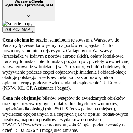
Warszawa Chopin
wylot 06:05, 1 przesiadka, KLM
ZOBACZ MAPĘ
Cena obejmuje:
przelot samolotem rejsowym z Warszawy do
Panamy (przesiadka w jednym z portów europejskich), i lot
powrotny samolotem rejsowym z Cartageny do Warszawy
(przesiadka w jednym z portów europejskich), opłaty lotniskowe,
transfery lotnisko-hotel-lotnisko, program jw., przeloty wewnętrzne,
zakwaterowanie w hotelach j.w.: 7 rozpoczętych dób hotelowych,
wyżywienie podczas części objazdowej: śniadania i obiadokolacje,
obsługę polskiego przedstawiciela podczas odprawy, pilota -
opiekuna grupy podczas zwiedzania, ubezpieczenie TU Europa
(NNW, KL, CP, Assistance i bagaż).
Cena nie obejmuje
: biletów wstępów do zwiedzanych obiektów
oraz opłat rezerwacyjnych, opłat za lokalnych przewodników,
napiwków dla obsługi (ok. 250 USD/os - płatne na miejscu),
wycieczek opcjonalnych dla chętnych (jak w opisie), dodatkowych
posiłków, napoi do posiłków i wydatków osobistych.
UWAGA! Powyższe ceny oraz wysokość opłat podane zostały na
dzień 15.02.2026 r. i mogą ulec zmianie.