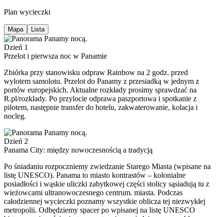
Plan wycieczki
Mapa
Lista
Dzień 1
Przelot i pierwsza noc w Panamie
Zbiórka przy stanowisku odpraw Rainbow na 2 godz. przed
wylotem samolotu. Przelot do Panamy z przesiadką w jednym z
portów europejskich. Aktualne rozkłady prosimy sprawdzać na
R.pl/rozklady. Po przylocie odprawa paszportowa i spotkanie z
pilotem, następnie transfer do hotelu, zakwaterowanie, kolacja i
nocleg.
Dzień 2
Panama City: między nowoczesnością a tradycją
Po śniadaniu rozpoczniemy zwiedzanie Starego Miasta (wpisane na
listę UNESCO). Panama to miasto kontrastów – kolonialne
posiadłości i wąskie uliczki zabytkowej części stolicy sąsiadują tu z
wieżowcami ultranowoczesnego centrum. miasta. Podczas
całodziennej wycieczki poznamy wszystkie oblicza tej niezwykłej
metropolii. Odbędziemy spacer po wpisanej na listę UNESCO