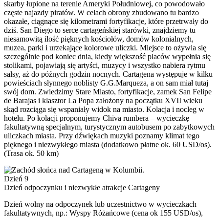
skarby łupione na terenie Ameryki Południowej, co powodowało
częste najazdy piratów. W celach obrony zbudowano tu bardzo
okazałe, ciągnące się kilometrami fortyfikacje, które przetrwały do
dziś. San Diego to serce cartageńskiej starówki, znajdziemy tu
niesamowitą ilość pięknych kościołów, domów kolonialnych,
muzea, parki i urzekające kolorowe uliczki. Miejsce to ożywia się
szczególnie pod koniec dnia, kiedy większość placów wypełnia się
stolikami, pojawiają się artyści, muzycy i wszystko nabiera rytmu
salsy, aż do późnych godzin nocnych. Cartagena występuje w kilku
powieściach słynnego noblisty G.G.Marqueza, a on sam miał tutaj
swój dom. Zwiedzimy Stare Miasto, fortyfikacje, zamek San Felipe
de Barajas i klasztor La Popa założony na początku XVII wieku
skąd rozciąga się wspaniały widok na miasto. Kolacja i nocleg w
hotelu. Po kolacji proponujemy Chiva rumbera – wycieczkę
fakultatywną specjalnym, turystycznym autobusem po zabytkowych
uliczkach miasta. Przy dźwiękach muzyki poznamy klimat tego
pięknego i niezwykłego miasta (dodatkowo płatne ok. 60 USD/os).
(Trasa ok. 50 km)
Dzień 9
Dzień odpoczynku i niezwykłe atrakcje Cartageny
Dzień wolny na odpoczynek lub uczestnictwo w wycieczkach
fakultatywnych, np.: Wyspy Różańcowe (cena ok 155 USD/os),