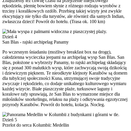
Znajdziemy też chwilę czasu na przejrzenie miejscowego
rękodzieła, plemię bowiem słynie z różnego rodzaju wyrobów z
trzciny i koralikowych ozdób. Przebieg takiej wizyty jest zwykle
ekscytujący nie tylko dla turystów, ale również dla samych Indian,
zwłaszcza dzieci! Powrót do hotelu. (Trasa ok. 100 km)
Dzień 4
San Blas - rajski archipelag Panamy
Po wczesnym śniadaniu (możliwy breakfast box na drogę),
całodzienna wycieczka jeepami na archipelag wysp San Blas. San
Blas, położone u wybrzeży Panamy, to rajski archipelag składający
się z ponad 300 malutkich wysp, które zachwycają swoją dzikością
i dziewiczym pięknem. Te nieodkryte klejnoty Karaibów są domem
dla tubylczej społeczności Kuna, utrzymującej swoje tradycyjne
zwyczaje i rękodzieło, co dodaje unikalnego kulturowego wymiaru
każdej wizycie. Białe piaszczyste plaże, turkusowe laguny i
koralowe rafy sprawiają, że San Blas to wymarzone miejsce dla
miłośników snorkelingu, relaksu na plaży i odkrywania egzotycznej
przyrody Karaibów. Powrót do hotelu, kolacja. Nocleg.
Dzień 5
Przelot do serca Kolumbii: Medellin