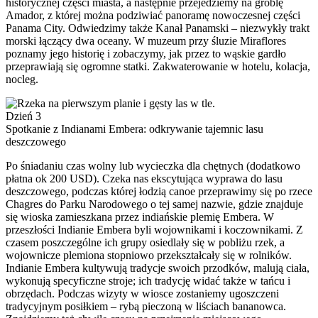
historycznej części miasta, a następnie przejedziemy na groblę
Amador, z której można podziwiać panoramę nowoczesnej części
Panama City. Odwiedzimy także Kanał Panamski – niezwykły trakt
morski łączący dwa oceany. W muzeum przy śluzie Miraflores
poznamy jego historię i zobaczymy, jak przez to wąskie gardło
przeprawiają się ogromne statki. Zakwaterowanie w hotelu, kolacja,
nocleg.
Dzień 3
Spotkanie z Indianami Embera: odkrywanie tajemnic lasu
deszczowego
Po śniadaniu czas wolny lub wycieczka dla chętnych (dodatkowo
płatna ok 200 USD). Czeka nas ekscytująca wyprawa do lasu
deszczowego, podczas której łodzią canoe przeprawimy się po rzece
Chagres do Parku Narodowego o tej samej nazwie, gdzie znajduje
się wioska zamieszkana przez indiańskie plemię Embera. W
przeszłości Indianie Embera byli wojownikami i koczownikami. Z
czasem poszczególne ich grupy osiedlały się w pobliżu rzek, a
wojownicze plemiona stopniowo przekształcały się w rolników.
Indianie Embera kultywują tradycje swoich przodków, malują ciała,
wykonują specyficzne stroje; ich tradycję widać także w tańcu i
obrzędach. Podczas wizyty w wiosce zostaniemy ugoszczeni
tradycyjnym posiłkiem – rybą pieczoną w liściach bananowca.