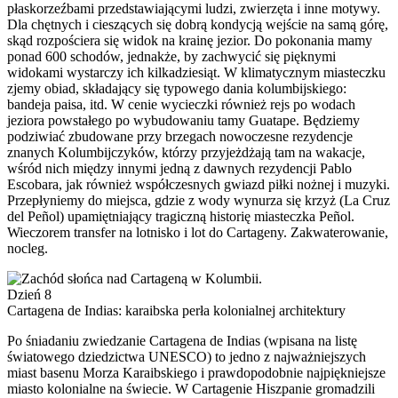
płaskorzeźbami przedstawiającymi ludzi, zwierzęta i inne motywy.
Dla chętnych i cieszących się dobrą kondycją wejście na samą górę,
skąd rozpościera się widok na krainę jezior. Do pokonania mamy
ponad 600 schodów, jednakże, by zachwycić się pięknymi
widokami wystarczy ich kilkadziesiąt. W klimatycznym miasteczku
zjemy obiad, składający się typowego dania kolumbijskiego:
bandeja paisa, itd. W cenie wycieczki również rejs po wodach
jeziora powstałego po wybudowaniu tamy Guatape. Będziemy
podziwiać zbudowane przy brzegach nowoczesne rezydencje
znanych Kolumbijczyków, którzy przyjeżdżają tam na wakacje,
wśród nich między innymi jedną z dawnych rezydencji Pablo
Escobara, jak również współczesnych gwiazd piłki nożnej i muzyki.
Przepłyniemy do miejsca, gdzie z wody wynurza się krzyż (La Cruz
del Peñol) upamiętniający tragiczną historię miasteczka Peñol.
Wieczorem transfer na lotnisko i lot do Cartageny. Zakwaterowanie,
nocleg.
Dzień 8
Cartagena de Indias: karaibska perła kolonialnej architektury
Po śniadaniu zwiedzanie Cartagena de Indias (wpisana na listę
światowego dziedzictwa UNESCO) to jedno z najważniejszych
miast basenu Morza Karaibskiego i prawdopodobnie najpiękniejsze
miasto kolonialne na świecie. W Cartagenie Hiszpanie gromadzili