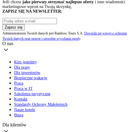
Jeśli chcesz
jako pierwszy otrzymać najlepsze oferty
i inne wiadomości
marketingowe wprost na Twoją skrzynkę,
ZAPISZ SIĘ NA NEWSLETTER:
Zapisz się
Administratorem Twoich danych jest Rainbow Tours S.A.
Dowiedz się więcej o ochronie
Twoich danych oraz prawie i sposobie wycofania zgody
.
O nas
Kim jesteśmy
Dla prasy
Dla inwestorów
Bezpieczne wakacje
Praca
Praca w IT
Szkolenia turystyczne
Kontakt
Standardy Ochrony Małoletnich
Nasze hotele
Biura
Dla klientów