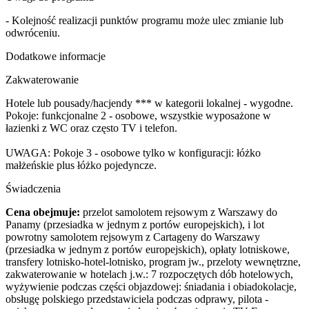
- Kolejność realizacji punktów programu może ulec zmianie lub
odwróceniu.
Dodatkowe informacje
Zakwaterowanie
Hotele lub pousady/hacjendy *** w kategorii lokalnej - wygodne.
Pokoje: funkcjonalne 2 - osobowe, wszystkie wyposażone w
łazienki z WC oraz często TV i telefon.
UWAGA: Pokoje 3 - osobowe tylko w konfiguracji: łóżko
małżeńskie plus łóżko pojedyncze.
Świadczenia
Cena obejmuje:
przelot samolotem rejsowym z Warszawy do
Panamy (przesiadka w jednym z portów europejskich), i lot
powrotny samolotem rejsowym z Cartageny do Warszawy
(przesiadka w jednym z portów europejskich), opłaty lotniskowe,
transfery lotnisko-hotel-lotnisko, program jw., przeloty wewnętrzne,
zakwaterowanie w hotelach j.w.: 7 rozpoczętych dób hotelowych,
wyżywienie podczas części objazdowej: śniadania i obiadokolacje,
obsługę polskiego przedstawiciela podczas odprawy, pilota -