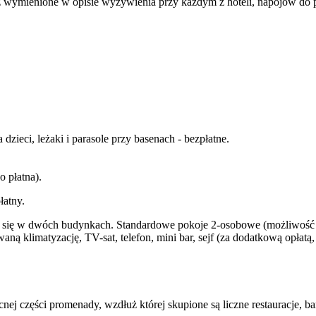
 wymienione w opisie wyżywienia przy każdym z hoteli, napojów do pos
dzieci, leżaki i parasole przy basenach - bezpłatne.
 płatna).
łatny.
 się w dwóch budynkach. Standardowe pokoje 2-osobowe (możliwość d
ną klimatyzację, TV-sat, telefon, mini bar, sejf (za dodatkową opłatą
ej części promenady, wzdłuż której skupione są liczne restauracje, ba