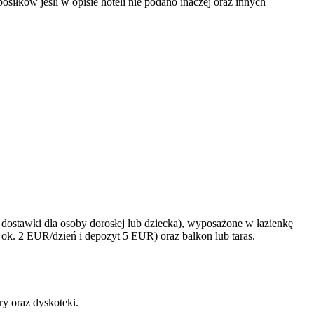
iłków jeśli w opisie hoteli nie podano inaczej oraz innych
ostawki dla osoby dorosłej lub dziecka), wyposażone w łazienkę
, ok. 2 EUR/dzień i depozyt 5 EUR) oraz balkon lub taras.
ry oraz dyskoteki.