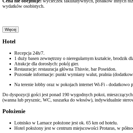
Cena nie obejmuje:
wycieczek
fakultatywnych, posiłków innych niż
wydatków osobistych.
Więcej
Hotel
Recepcja 24h/7.
1 duży basen zewnętrzny o nieregularnym kształcie, brodzik dla 
Atrakcje dla dorosłych: pokój gier.
Restauracje: restauracja główna Thisvie, bar Poseidon.
Pozostałe informacje: punkt wymiany walut, pralnia (dodatkowo
Na terenie lobby oraz w pokojach internet Wi-Fi - dodatkowo p
Do dyspozycji gości jest ponad 190 wygodnych pokoi, mieszczących
(wanna lub prysznic, WC, suszarka do włosów), indywidualnie sterowa
Położenie
Lotnisko w Larnace położone jest ok. 65 km od hotelu.
Hotel położony jest w centrum miejscowości Protaras, w północn