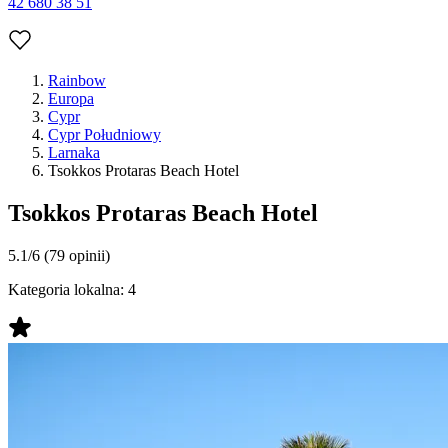
42 680 38 51
Rainbow
Europa
Cypr
Cypr Południowy
Larnaka
Tsokkos Protaras Beach Hotel
Tsokkos Protaras Beach Hotel
5.1/6
(79 opinii)
Kategoria lokalna:
4