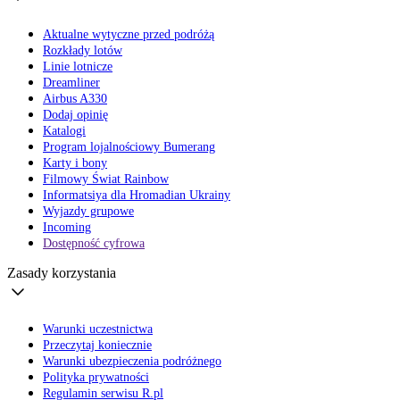
Aktualne wytyczne przed podróżą
Rozkłady lotów
Linie lotnicze
Dreamliner
Airbus A330
Dodaj opinię
Katalogi
Program lojalnościowy Bumerang
Karty i bony
Filmowy Świat Rainbow
Informatsiya dla Hromadian Ukrainy
Wyjazdy grupowe
Incoming
Dostępność cyfrowa
Zasady korzystania
Warunki uczestnictwa
Przeczytaj koniecznie
Warunki ubezpieczenia podróżnego
Polityka prywatności
Regulamin serwisu R.pl