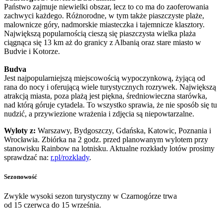
Państwo zajmuje niewielki obszar, lecz to co ma do zaoferowania
zachwyci każdego. Różnorodne, w tym także piaszczyste plaże,
malownicze góry, nadmorskie miasteczka i tajemnicze klasztory.
Największą popularnością cieszą się piaszczysta wielka plaża
ciągnąca się 13 km aż do granicy z Albanią oraz stare miasto w
Budvie i Kotorze.
Budva
Jest najpopularniejszą miejscowością wypoczynkową, żyjącą od
rana do nocy i oferującą wiele turystycznych rozrywek. Największą
atrakcją miasta, poza plażą jest piękna, średniowieczna starówka,
nad którą góruje cytadela. To wszystko sprawia, że nie sposób się tu
nudzić, a przywiezione wrażenia i zdjęcia są niepowtarzalne.
Wyloty z:
Warszawy, Bydgoszczy, Gdańska, Katowic, Poznania i
Wrocławia. Zbiórka na 2 godz. przed planowanym wylotem przy
stanowisku Rainbow na lotnisku. Aktualne rozkłady lotów prosimy
sprawdzać na:
r.pl/rozklady
.
Sezonowość
Zwykle wysoki sezon turystyczny w Czarnogórze trwa
od 15 czerwca do 15 września.