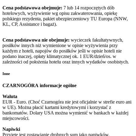
Cena podstawowa obejmuje:
7 lub 14 rozpoczętych dób
hotelowych, wyżywienie wg opisu zakwaterowania, opiekę
polskiego rezydenta, pakiet ubezpieczeniowy TU Europa (NNW,
KL, CP, Assistance i bagaż).
Cena podstawowa nie obejmuje:
wycieczek fakultatywnych,
posiłków innych niż wymienione w opisie wyżywienia przy
każdym z hoteli, napojów do posiłków jeśli w opisie hoteli nie
podano inaczej, opłaty klimatycznej ok. 1 EUR/dzień/os. w
zależności od położenia hotelu oraz innych wydatków osobistych.
Inne
CZARNOGÓRA
informacje ogólne
Waluta
EUR - Euro. (Choć Czarnogóra nie jest oficjalnie w strefie euro ani
w UE). Można płacić kartami kredytowymi i korzystać z
bankomatów. Dolary USA można wymienić w bankach w każdej
miejscowości.
Napiwki
Przyjęte jest zostawianie drobnych sum jako napiwków.