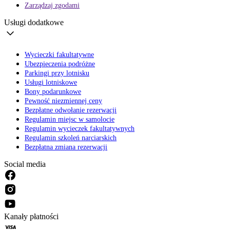
Zarządzaj zgodami
Usługi dodatkowe
Wycieczki fakultatywne
Ubezpieczenia podróżne
Parkingi przy lotnisku
Usługi lotniskowe
Bony podarunkowe
Pewność niezmiennej ceny
Bezpłatne odwołanie rezerwacji
Regulamin miejsc w samolocie
Regulamin wycieczek fakultatywnych
Regulamin szkoleń narciarskich
Bezpłatna zmiana rezerwacji
Social media
Kanały płatności