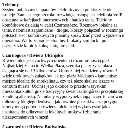
Telefony
System publicznych aparatów telefonicznych praktycznie nie
istnieje. Zamiast tego szeroko rozwiniętą usługą jest telefonia VoIP
dostępna w kafejkach internetowych i bardzo tania. Telefony
komórkowe działają w całej Czarnogórze. Rozmowy lokalne są
tanie, natomiast zagraniczne - drogie. Koszty połączeń w roamingu
polskich sieci komórkowych prosimy sprawdzać przed wyjazdem u
operatora. Warto zabrać telefon bez blokady sim-lock i po
przyjeździe kupić lokalną kartę pre paid.
Czarnogóra / Riviera Ulcinjska
Riwiera ulcinjska zachwyca orientem i różnorodnością plaż.
Najbardziej znana to Wielka Plaża, szeroka piaszczysta plaża
ciągnąca się na 13 kilometrów. Oprócz niej znajdziemy również
wiele urokliwych zakątków jak np. plaża Valdanos - kamieniste
miejsce idealne do snorkelingu, czy też plaże skaliste leżące w
centrum miasta. Ulcinj i jego okolice to przede wszystkim
mieszanka kultur, gdzie tradycyjny świat czarnogórski przeplata się
z kulturą albańską. Na udany wypoczynek mogą liczyć tu zarówno
miłośnicy błogiego lenistwa, jak również poszukiwacze przygód,
którzy mogą pobyt na riwierze ulcinjskiej wykorzystać jako
inspirację do odkrywania lokalnych uroków i zbierania
niezapomnianych wrażeń.
Czarnogóra / Riviera Budvańska