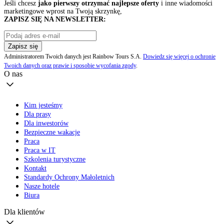
Jeśli chcesz
jako pierwszy otrzymać najlepsze oferty
i inne wiadomości
marketingowe wprost na Twoją skrzynkę,
ZAPISZ SIĘ NA NEWSLETTER:
Zapisz się
Administratorem Twoich danych jest Rainbow Tours S.A.
Dowiedz się więcej o ochronie
Twoich danych oraz prawie i sposobie wycofania zgody
.
O nas
Kim jesteśmy
Dla prasy
Dla inwestorów
Bezpieczne wakacje
Praca
Praca w IT
Szkolenia turystyczne
Kontakt
Standardy Ochrony Małoletnich
Nasze hotele
Biura
Dla klientów