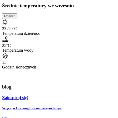
Średnie temperatury we wrześniu
Rozwiń
23
/20
°C
Temperatura dzień/noc
25
°C
Temperatura wody
11
Godzin słonecznych
blog
Zainspiruj się!
Więcej o Czarnogórze na naszym blogu.