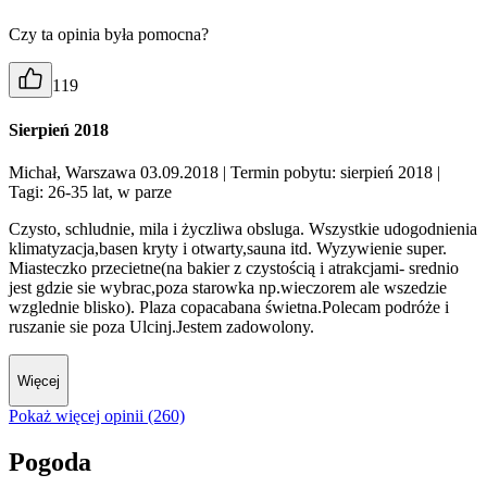
Czy ta opinia była pomocna?
119
Sierpień 2018
Michał, Warszawa 03.09.2018
| Termin pobytu: sierpień 2018
|
Tagi: 26-35 lat, w parze
Czysto, schludnie, mila i życzliwa obsluga. Wszystkie udogodnienia
klimatyzacja,basen kryty i otwarty,sauna itd. Wyzywienie super.
Miasteczko przecietne(na bakier z czystością i atrakcjami- srednio
jest gdzie sie wybrac,poza starowka np.wieczorem ale wszedzie
wzglednie blisko). Plaza copacabana świetna.Polecam podróże i
ruszanie sie poza Ulcinj.Jestem zadowolony.
Więcej
Pokaż więcej opinii (260)
Pogoda