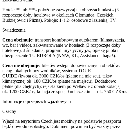
Hotele ** lub ***- położone zazwyczaj na obrzeżach miast - (3
rozpoczęte doby hotelowe w okolicach Ołomuńca, Czeskich
Budziejowic i Plizna). Pokoje: 1- i 2- osobowe z łazienką, TV.
Świadczenia
Cena obejmuje:
transport komfortowym autokarem (klimatyzacja,
wc, bar i video), zakwaterowanie w hotelach (3 rozpoczęte doby
hotelowe), 3 śniadania, program turystyczny j.w, opiekę pilota i
ubezpieczenie TU EUROPA (NNW, KL, Assistance i bagaż).
Cena nie obejmuje:
biletów wstępu do zwiedzanych obiektów,
usług lokalnych przewodników, systemu TOUR
GUIDE (kwota ok. 3900 CZK/os (płatne na miejscu), taksy
klimatycznej ok. 180 CZK/os (płatne na miejscu). Dodatkowo
płatne (dla chętnych): rejs statkiem po Wełtawie z obiadokolacją -
ok. 1200 CZK/os, kolacja ze specjałami czeskimi – ok. 750 CZK/os
Informacje o przepisach wjazdowych
Czechy
Wjazd na terytorium Czech jest możliwy na podstawie paszportu
bądź dowodu osobistego. Dokument powinien być ważny przez