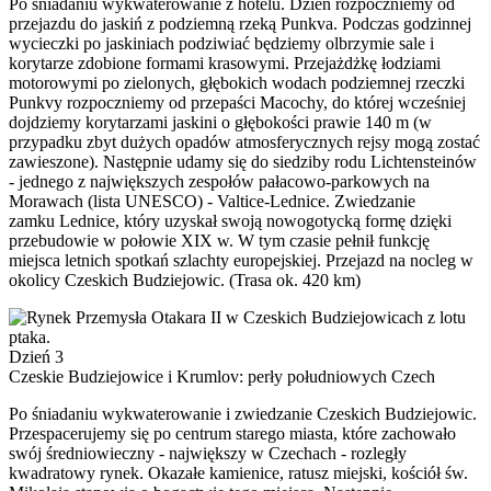
Po śniadaniu wykwaterowanie z hotelu. Dzień rozpoczniemy od
przejazdu do jaskiń z podziemną rzeką Punkva. Podczas godzinnej
wycieczki po jaskiniach podziwiać będziemy olbrzymie sale i
korytarze zdobione formami krasowymi. Przejażdżkę łodziami
motorowymi po zielonych, głębokich wodach podziemnej rzeczki
Punkvy rozpoczniemy od przepaści Macochy, do której wcześniej
dojdziemy korytarzami jaskini o głębokości prawie 140 m (w
przypadku zbyt dużych opadów atmosferycznych rejsy mogą zostać
zawieszone). Następnie udamy się do siedziby rodu Lichtensteinów
- jednego z największych zespołów pałacowo-parkowych na
Morawach (lista UNESCO) - Valtice-Lednice. Zwiedzanie
zamku Lednice, który uzyskał swoją nowogotycką formę dzięki
przebudowie w połowie XIX w. W tym czasie pełnił funkcję
miejsca letnich spotkań szlachty europejskiej. Przejazd na nocleg w
okolicy Czeskich Budziejowic. (Trasa ok. 420 km)
Dzień 3
Czeskie Budziejowice i Krumlov: perły południowych Czech
Po śniadaniu wykwaterowanie i zwiedzanie Czeskich Budziejowic.
Przespacerujemy się po centrum starego miasta, które zachowało
swój średniowieczny - największy w Czechach - rozległy
kwadratowy rynek. Okazałe kamienice, ratusz miejski, kościół św.