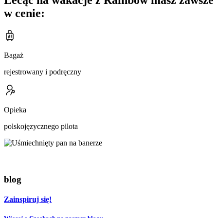
Lecąc na wakacje z Rainbow masz zawsze
w cenie:
Bagaż
rejestrowany i podręczny
Opieka
polskojęzycznego pilota
blog
Zainspiruj się!