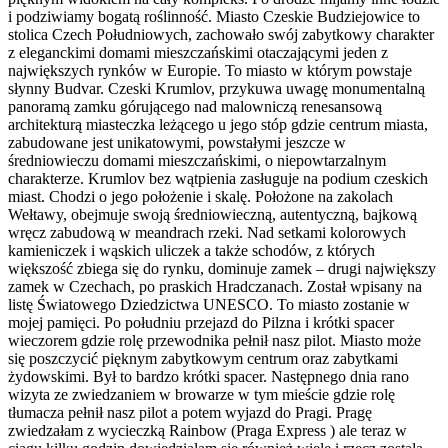
i podziwiamy bogatą roślinność. Miasto Czeskie Budziejowice to
stolica Czech Południowych, zachowało swój zabytkowy charakter
z eleganckimi domami mieszczańskimi otaczającymi jeden z
największych rynków w Europie. To miasto w którym powstaje
słynny Budvar. Czeski Krumlov, przykuwa uwagę monumentalną
panoramą zamku górującego nad malowniczą renesansową
architekturą miasteczka leżącego u jego stóp gdzie centrum miasta,
zabudowane jest unikatowymi, powstałymi jeszcze w
średniowieczu domami mieszczańskimi, o niepowtarzalnym
charakterze. Krumlov bez wątpienia zasługuje na podium czeskich
miast. Chodzi o jego położenie i skalę. Położone na zakolach
Wełtawy, obejmuje swoją średniowieczną, autentyczną, bajkową
wręcz zabudową w meandrach rzeki. Nad setkami kolorowych
kamieniczek i wąskich uliczek a także schodów, z których
większość zbiega się do rynku, dominuje zamek – drugi największy
zamek w Czechach, po praskich Hradczanach. Został wpisany na
listę Światowego Dziedzictwa UNESCO. To miasto zostanie w
mojej pamięci. Po południu przejazd do Pilzna i krótki spacer
wieczorem gdzie rolę przewodnika pełnił nasz pilot. Miasto może
się poszczycić pięknym zabytkowym centrum oraz zabytkami
żydowskimi. Był to bardzo krótki spacer. Następnego dnia rano
wizyta ze zwiedzaniem w browarze w tym mieście gdzie rolę
tłumacza pełnił nasz pilot a potem wyjazd do Pragi. Pragę
zwiedzałam z wycieczką Rainbow (Praga Express ) ale teraz w