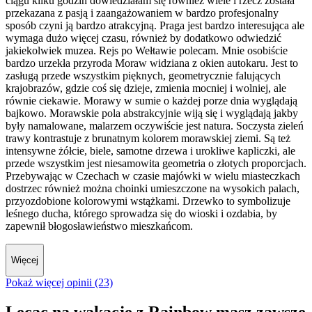
ciągu kilku godzin dowiedziałam się również wiele i rzecz została
przekazana z pasją i zaangażowaniem w bardzo profesjonalny
sposób czyni ją bardzo atrakcyjną. Praga jest bardzo interesująca ale
wymaga dużo więcej czasu, również by dodatkowo odwiedzić
jakiekolwiek muzea. Rejs po Wełtawie polecam. Mnie osobiście
bardzo urzekła przyroda Moraw widziana z okien autokaru. Jest to
zasługą przede wszystkim pięknych, geometrycznie falujących
krajobrazów, gdzie coś się dzieje, zmienia mocniej i wolniej, ale
równie ciekawie. Morawy w sumie o każdej porze dnia wyglądają
bajkowo. Morawskie pola abstrakcyjnie wiją się i wyglądają jakby
były namalowane, malarzem oczywiście jest natura. Soczysta zieleń
trawy kontrastuje z brunatnym kolorem morawskiej ziemi. Są też
intensywne żółcie, biele, samotne drzewa i urokliwe kapliczki, ale
przede wszystkim jest niesamowita geometria o złotych proporcjach.
Przebywając w Czechach w czasie majówki w wielu miasteczkach
dostrzec również można choinki umieszczone na wysokich palach,
przyozdobione kolorowymi wstążkami. Drzewko to symbolizuje
leśnego ducha, którego sprowadza się do wioski i ozdabia, by
zapewnił błogosławieństwo mieszkańcom.
Więcej
Pokaż więcej opinii (23)