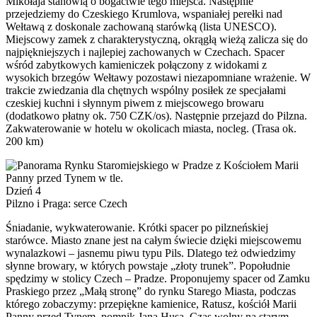
Mikołaja stanowią o bogactwie tego miejsca. Następnie
przejedziemy do Czeskiego Krumlova, wspaniałej perełki nad
Wełtawą z doskonale zachowaną starówką (lista UNESCO).
Miejscowy zamek z charakterystyczną, okrągłą wieżą zalicza się do
najpiękniejszych i najlepiej zachowanych w Czechach. Spacer
wśród zabytkowych kamieniczek połączony z widokami z
wysokich brzegów Wełtawy pozostawi niezapomniane wrażenie. W
trakcie zwiedzania dla chętnych wspólny posiłek ze specjałami
czeskiej kuchni i słynnym piwem z miejscowego browaru
(dodatkowo płatny ok. 750 CZK/os). Następnie przejazd do Pilzna.
Zakwaterowanie w hotelu w okolicach miasta, nocleg. (Trasa ok.
200 km)
Dzień 4
Pilzno i Praga: serce Czech
Śniadanie, wykwaterowanie. Krótki spacer po pilzneńskiej
starówce. Miasto znane jest na całym świecie dzięki miejscowemu
wynalazkowi – jasnemu piwu typu Pils. Dlatego też odwiedzimy
słynne browary, w których powstaje „złoty trunek”. Popołudnie
spędzimy w stolicy Czech – Pradze. Proponujemy spacer od Zamku
Praskiego przez „Małą stronę” do rynku Starego Miasta, podczas
którego zobaczymy: przepiękne kamienice, Ratusz, kościół Marii
Panny przed Tynem, pomnik Jana Husa. Czas wolny na starym