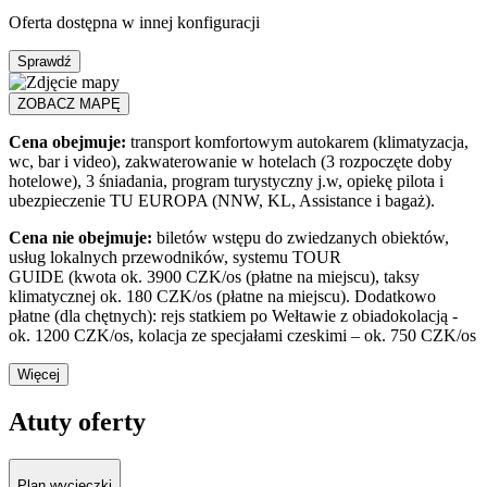
Oferta dostępna w innej konfiguracji
Sprawdź
ZOBACZ MAPĘ
Cena obejmuje:
transport komfortowym autokarem (klimatyzacja,
wc, bar i video), zakwaterowanie w hotelach (3 rozpoczęte doby
hotelowe), 3 śniadania, program turystyczny j.w, opiekę pilota i
ubezpieczenie TU EUROPA (NNW, KL, Assistance i bagaż).
Cena nie obejmuje:
biletów wstępu do zwiedzanych obiektów,
usług lokalnych przewodników, systemu TOUR
GUIDE (kwota ok. 3900 CZK/os (płatne na miejscu), taksy
klimatycznej ok. 180 CZK/os (płatne na miejscu). Dodatkowo
płatne (dla chętnych): rejs statkiem po Wełtawie z obiadokolacją -
ok. 1200 CZK/os, kolacja ze specjałami czeskimi – ok. 750 CZK/os
Więcej
Atuty oferty
Plan wycieczki