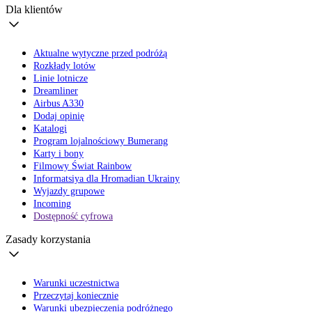
Dla klientów
Aktualne wytyczne przed podróżą
Rozkłady lotów
Linie lotnicze
Dreamliner
Airbus A330
Dodaj opinię
Katalogi
Program lojalnościowy Bumerang
Karty i bony
Filmowy Świat Rainbow
Informatsiya dla Hromadian Ukrainy
Wyjazdy grupowe
Incoming
Dostępność cyfrowa
Zasady korzystania
Warunki uczestnictwa
Przeczytaj koniecznie
Warunki ubezpieczenia podróżnego