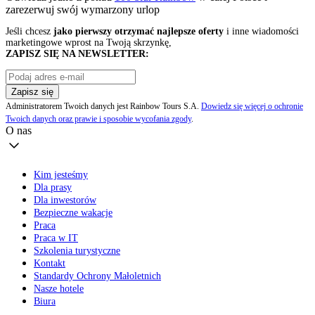
zarezerwuj swój
wymarzony urlop
Jeśli chcesz
jako pierwszy otrzymać najlepsze oferty
i inne wiadomości
marketingowe wprost na Twoją skrzynkę,
ZAPISZ SIĘ NA NEWSLETTER:
Zapisz się
Administratorem Twoich danych jest Rainbow Tours S.A.
Dowiedz się więcej o ochronie
Twoich danych oraz prawie i sposobie wycofania zgody
.
O nas
Kim jesteśmy
Dla prasy
Dla inwestorów
Bezpieczne wakacje
Praca
Praca w IT
Szkolenia turystyczne
Kontakt
Standardy Ochrony Małoletnich
Nasze hotele
Biura