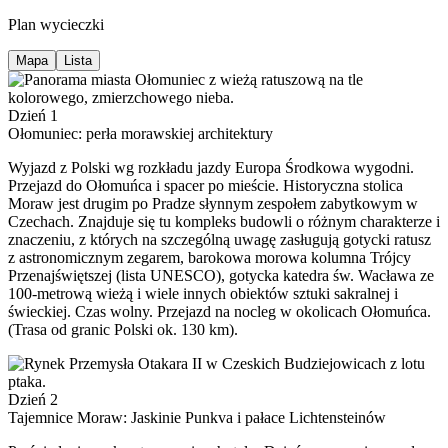
Plan wycieczki
Mapa
Lista
Dzień 1
Ołomuniec: perła morawskiej architektury
Wyjazd z Polski wg rozkładu jazdy Europa Środkowa wygodni.
Przejazd do Ołomuńca i spacer po mieście. Historyczna stolica
Moraw jest drugim po Pradze słynnym zespołem zabytkowym w
Czechach. Znajduje się tu kompleks budowli o różnym charakterze i
znaczeniu, z których na szczególną uwagę zasługują gotycki ratusz
z astronomicznym zegarem, barokowa morowa kolumna Trójcy
Przenajświętszej (lista UNESCO), gotycka katedra św. Wacława ze
100-metrową wieżą i wiele innych obiektów sztuki sakralnej i
świeckiej. Czas wolny. Przejazd na nocleg w okolicach Ołomuńca.
(Trasa od granic Polski ok. 130 km).
Dzień 2
Tajemnice Moraw: Jaskinie Punkva i pałace Lichtensteinów