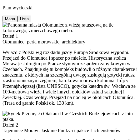
Plan wycieczki
Mapa
Lista
Dzień 1
Ołomuniec: perła morawskiej architektury
Wyjazd z Polski wg rozkładu jazdy Europa Środkowa wygodni.
Przejazd do Ołomuńca i spacer po mieście. Historyczna stolica
Moraw jest drugim po Pradze słynnym zespołem zabytkowym w
Czechach. Znajduje się tu kompleks budowli o różnym charakterze i
znaczeniu, z których na szczególną uwagę zasługują gotycki ratusz
z astronomicznym zegarem, barokowa morowa kolumna Trójcy
Przenajświętszej (lista UNESCO), gotycka katedra św. Wacława ze
100-metrową wieżą i wiele innych obiektów sztuki sakralnej i
świeckiej. Czas wolny. Przejazd na nocleg w okolicach Ołomuńca.
(Trasa od granic Polski ok. 130 km).
Dzień 2
Tajemnice Moraw: Jaskinie Punkva i pałace Lichtensteinów