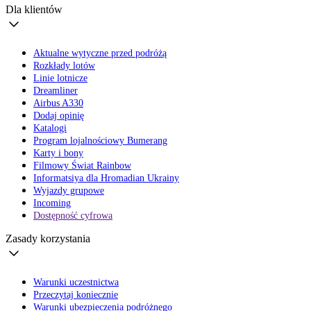
Dla klientów
Aktualne wytyczne przed podróżą
Rozkłady lotów
Linie lotnicze
Dreamliner
Airbus A330
Dodaj opinię
Katalogi
Program lojalnościowy Bumerang
Karty i bony
Filmowy Świat Rainbow
Informatsiya dla Hromadian Ukrainy
Wyjazdy grupowe
Incoming
Dostępność cyfrowa
Zasady korzystania
Warunki uczestnictwa
Przeczytaj koniecznie
Warunki ubezpieczenia podróżnego