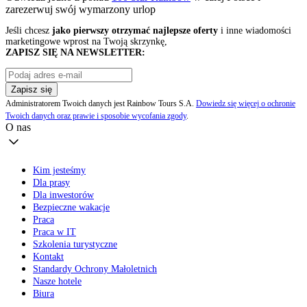
zarezerwuj swój
wymarzony urlop
Jeśli chcesz
jako pierwszy otrzymać najlepsze oferty
i inne wiadomości
marketingowe wprost na Twoją skrzynkę,
ZAPISZ SIĘ NA NEWSLETTER:
Zapisz się
Administratorem Twoich danych jest Rainbow Tours S.A.
Dowiedz się więcej o ochronie
Twoich danych oraz prawie i sposobie wycofania zgody
.
O nas
Kim jesteśmy
Dla prasy
Dla inwestorów
Bezpieczne wakacje
Praca
Praca w IT
Szkolenia turystyczne
Kontakt
Standardy Ochrony Małoletnich
Nasze hotele
Biura