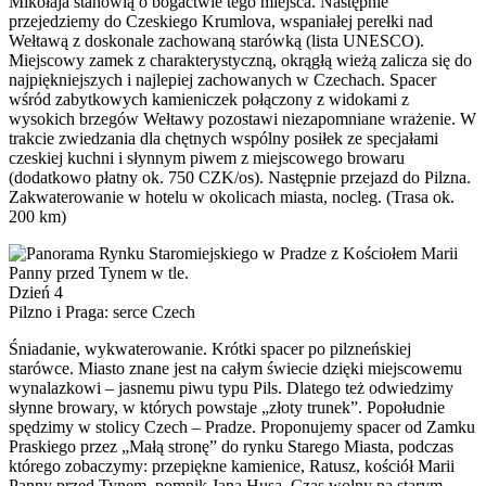
Mikołaja stanowią o bogactwie tego miejsca. Następnie
przejedziemy do Czeskiego Krumlova, wspaniałej perełki nad
Wełtawą z doskonale zachowaną starówką (lista UNESCO).
Miejscowy zamek z charakterystyczną, okrągłą wieżą zalicza się do
najpiękniejszych i najlepiej zachowanych w Czechach. Spacer
wśród zabytkowych kamieniczek połączony z widokami z
wysokich brzegów Wełtawy pozostawi niezapomniane wrażenie. W
trakcie zwiedzania dla chętnych wspólny posiłek ze specjałami
czeskiej kuchni i słynnym piwem z miejscowego browaru
(dodatkowo płatny ok. 750 CZK/os). Następnie przejazd do Pilzna.
Zakwaterowanie w hotelu w okolicach miasta, nocleg. (Trasa ok.
200 km)
Dzień 4
Pilzno i Praga: serce Czech
Śniadanie, wykwaterowanie. Krótki spacer po pilzneńskiej
starówce. Miasto znane jest na całym świecie dzięki miejscowemu
wynalazkowi – jasnemu piwu typu Pils. Dlatego też odwiedzimy
słynne browary, w których powstaje „złoty trunek”. Popołudnie
spędzimy w stolicy Czech – Pradze. Proponujemy spacer od Zamku
Praskiego przez „Małą stronę” do rynku Starego Miasta, podczas
którego zobaczymy: przepiękne kamienice, Ratusz, kościół Marii
Panny przed Tynem, pomnik Jana Husa. Czas wolny na starym