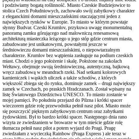
i podziwiamy bogatą roślinność. Miasto Czeskie Budziejowice to
stolica Czech Południowych, zachowało swój zabytkowy charakter
z eleganckimi domami mieszczańskimi otaczającymi jeden z
największych rynków w Europie. To miasto w którym powstaje
słynny Budvar. Czeski Krumlov, przykuwa uwagę monumentalną
panoramą zamku górującego nad malowniczą renesansową
architekturą miasteczka leżącego u jego stóp gdzie centrum miasta,
zabudowane jest unikatowymi, powstałymi jeszcze w
średniowieczu domami mieszczańskimi, o niepowtarzalnym
charakterze. Krumlov bez wątpienia zasługuje na podium czeskich
miast. Chodzi o jego położenie i skalę. Położone na zakolach
Wełtawy, obejmuje swoją średniowieczną, autentyczną, bajkową
wręcz zabudową w meandrach rzeki. Nad setkami kolorowych
kamieniczek i wąskich uliczek a także schodów, z których
większość zbiega się do rynku, dominuje zamek – drugi największy
zamek w Czechach, po praskich Hradczanach. Został wpisany na
listę Światowego Dziedzictwa UNESCO. To miasto zostanie w
mojej pamięci. Po południu przejazd do Pilzna i krótki spacer
wieczorem gdzie rolę przewodnika pełnił nasz pilot. Miasto może
się poszczycić pięknym zabytkowym centrum oraz zabytkami
żydowskimi. Był to bardzo krótki spacer. Następnego dnia rano
wizyta ze zwiedzaniem w browarze w tym mieście gdzie rolę
tłumacza pełnił nasz pilot a potem wyjazd do Pragi. Pragę
zwiedzałam z wycieczką Rainbow (Praga Express ) ale teraz w