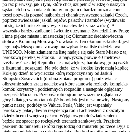
po raz pierwszy, jak i tym, które chcą uzupełnić wiedzę o naszych
sąsiadach bo wspaniale dobrany program o bardzo urozmaiconej
treści pozwala poznać najbardziej charakterystyczne zakątki Czech,
poprzez zwiedzanie jaskiń, rejsów, pałaców i zamków (wydawało
mi się, że ich mieszkańcy wyszli na chwilę i zaraz wrócą). A
wszystko bardzo zadbane i świetnie utrzymane. Zwiedziliśmy Pragę
i inne piękne miasta i miasteczka jak: Ołomuniec średniowieczna
stolica z Kolumną Morową. No właśnie. Ten ołomuniecki skarb jest
jego największą dumą z uwagi na wpisanie na listę dziedzictwa
UNESCO. Moim zdaniem na listę nadaje się całe Stare Miasto z tą
barokową perełką w środku. Ta najwyższa, prawie 40-metrowa
rzeźba w Czeskiej Republice jest największą barokową grupą rzeźb
z figurami i posągami. Na tyle duża, że w środku kryje małą kaplicę.
Kolejny dzień to wycieczka którą rozpoczynamy od Jaskiń
Sloupsko-Sosuvskich (drobna zmiana programu) podziwiając
olbrzymie sale z szatą naciekową które stanowią rozległy kompleks
komór, korytarzy i podziemnych rozpadlin a następnie oglądamy
przepaść Macocha. Przepaść robi ogromne wrażenie oglądana z
góry i dlatego warto tam dojść bo widok jest niesamowity. Następny
punkt naszej podróży to Valtice. Perłą Valtic jest wspaniały
barokowy pałac, dawna rezydencja rodu Lichtenstein z okazałym
dziedzińcem i wnętrza pałacu. Wyjątkowym doświadczeniem
będzie też spacer po rozległych terenach zamkowych. Przejście
parkiem do minaretu i krótki rejs łodzią od minaretu po rzece Dyja z
pięknym widokiem na cały kompleks. Po drodze mijamy inne łodzie