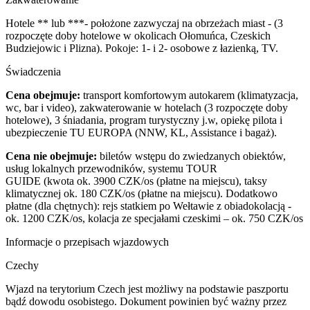
Hotele ** lub ***- położone zazwyczaj na obrzeżach miast - (3
rozpoczęte doby hotelowe w okolicach Ołomuńca, Czeskich
Budziejowic i Plizna). Pokoje: 1- i 2- osobowe z łazienką, TV.
Świadczenia
Cena obejmuje:
transport komfortowym autokarem (klimatyzacja,
wc, bar i video), zakwaterowanie w hotelach (3 rozpoczęte doby
hotelowe), 3 śniadania, program turystyczny j.w, opiekę pilota i
ubezpieczenie TU EUROPA (NNW, KL, Assistance i bagaż).
Cena nie obejmuje:
biletów wstępu do zwiedzanych obiektów,
usług lokalnych przewodników, systemu TOUR
GUIDE (kwota ok. 3900 CZK/os (płatne na miejscu), taksy
klimatycznej ok. 180 CZK/os (płatne na miejscu). Dodatkowo
płatne (dla chętnych): rejs statkiem po Wełtawie z obiadokolacją -
ok. 1200 CZK/os, kolacja ze specjałami czeskimi – ok. 750 CZK/os
Informacje o przepisach wjazdowych
Czechy
Wjazd na terytorium Czech jest możliwy na podstawie paszportu
bądź dowodu osobistego. Dokument powinien być ważny przez