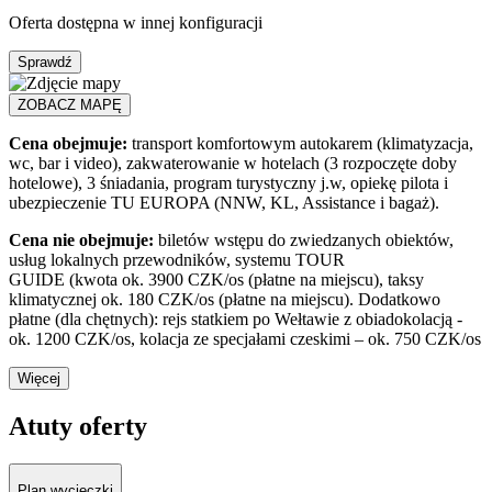
Oferta dostępna w innej konfiguracji
Sprawdź
ZOBACZ MAPĘ
Cena obejmuje:
transport komfortowym autokarem (klimatyzacja,
wc, bar i video), zakwaterowanie w hotelach (3 rozpoczęte doby
hotelowe), 3 śniadania, program turystyczny j.w, opiekę pilota i
ubezpieczenie TU EUROPA (NNW, KL, Assistance i bagaż).
Cena nie obejmuje:
biletów wstępu do zwiedzanych obiektów,
usług lokalnych przewodników, systemu TOUR
GUIDE (kwota ok. 3900 CZK/os (płatne na miejscu), taksy
klimatycznej ok. 180 CZK/os (płatne na miejscu). Dodatkowo
płatne (dla chętnych): rejs statkiem po Wełtawie z obiadokolacją -
ok. 1200 CZK/os, kolacja ze specjałami czeskimi – ok. 750 CZK/os
Więcej
Atuty oferty
Plan wycieczki