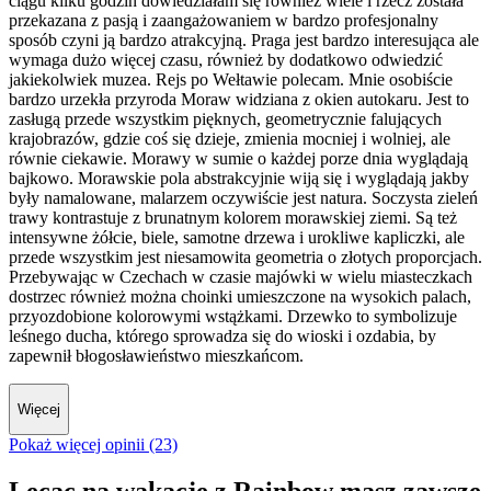
ciągu kilku godzin dowiedziałam się również wiele i rzecz została
przekazana z pasją i zaangażowaniem w bardzo profesjonalny
sposób czyni ją bardzo atrakcyjną. Praga jest bardzo interesująca ale
wymaga dużo więcej czasu, również by dodatkowo odwiedzić
jakiekolwiek muzea. Rejs po Wełtawie polecam. Mnie osobiście
bardzo urzekła przyroda Moraw widziana z okien autokaru. Jest to
zasługą przede wszystkim pięknych, geometrycznie falujących
krajobrazów, gdzie coś się dzieje, zmienia mocniej i wolniej, ale
równie ciekawie. Morawy w sumie o każdej porze dnia wyglądają
bajkowo. Morawskie pola abstrakcyjnie wiją się i wyglądają jakby
były namalowane, malarzem oczywiście jest natura. Soczysta zieleń
trawy kontrastuje z brunatnym kolorem morawskiej ziemi. Są też
intensywne żółcie, biele, samotne drzewa i urokliwe kapliczki, ale
przede wszystkim jest niesamowita geometria o złotych proporcjach.
Przebywając w Czechach w czasie majówki w wielu miasteczkach
dostrzec również można choinki umieszczone na wysokich palach,
przyozdobione kolorowymi wstążkami. Drzewko to symbolizuje
leśnego ducha, którego sprowadza się do wioski i ozdabia, by
zapewnił błogosławieństwo mieszkańcom.
Więcej
Pokaż więcej opinii (23)