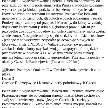
Po śniadaniu wykwaterowanie z hotelu. Dzień rozpoczniemy od
przejazdu do jaskiń z podziemną rzeką Punkva. Podczas godzinnej
wycieczki po jaskiniach podziwiać będziemy olbrzymie sale i
korytarze zdobione formami krasowymi. Przejażdżkę łodziami
motorowymi po zielonych, głębokich wodach podziemnej rzeczki
Punkvy rozpoczniemy od przepaści Macochy, do której wcześniej
dojdziemy korytarzami jaskini o głębokości prawie 140 m (w
przypadku zbyt dużych opadów atmosferycznych rejsy mogą zostać
zawieszone). Następnie udamy się do siedziby rodu Lichtensteinów
- jednego z największych zespołów pałacowo-parkowych na
Morawach (lista UNESCO) - Valtice-Lednice. Zwiedzanie
zamku Lednice, który uzyskał swoją nowogotycką formę dzięki
przebudowie w połowie XIX w. W tym czasie pełnił funkcję
miejsca letnich spotkań szlachty europejskiej. Przejazd na nocleg w
okolicy Czeskich Budziejowic. (Trasa ok. 420 km)
Dzień 3
Czeskie Budziejowice i Krumlov: perły południowych Czech
Po śniadaniu wykwaterowanie i zwiedzanie Czeskich Budziejowic.
Przespacerujemy się po centrum starego miasta, które zachowało
swój średniowieczny - największy w Czechach - rozległy
kwadratowy rynek. Okazałe kamienice, ratusz miejski, kościół św.