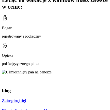
Lecąc na wakacje z Rainbow masz zawsze
w cenie:
Bagaż
rejestrowany i podręczny
Opieka
polskojęzycznego pilota
blog
Zainspiruj się!