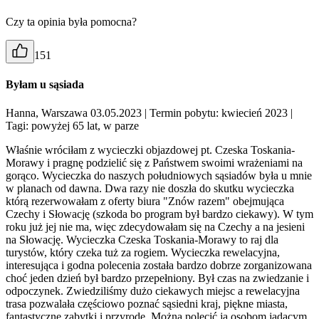
Czy ta opinia była pomocna?
151
Byłam u sąsiada
Hanna, Warszawa 03.05.2023
| Termin pobytu: kwiecień 2023
|
Tagi: powyżej 65 lat, w parze
Właśnie wróciłam z wycieczki objazdowej pt. Czeska Toskania-
Morawy i pragnę podzielić się z Państwem swoimi wrażeniami na
gorąco. Wycieczka do naszych południowych sąsiadów była u mnie
w planach od dawna. Dwa razy nie doszła do skutku wycieczka
którą rezerwowałam z oferty biura "Znów razem" obejmująca
Czechy i Słowację (szkoda bo program był bardzo ciekawy). W tym
roku już jej nie ma, więc zdecydowałam się na Czechy a na jesieni
na Słowację. Wycieczka Czeska Toskania-Morawy to raj dla
turystów, który czeka tuż za rogiem. Wycieczka rewelacyjna,
interesująca i godna polecenia została bardzo dobrze zorganizowana
choć jeden dzień był bardzo przepełniony. Był czas na zwiedzanie i
odpoczynek. Zwiedziliśmy dużo ciekawych miejsc a rewelacyjna
trasa pozwalała częściowo poznać sąsiedni kraj, piękne miasta,
fantastyczne zabytki i przyrodę. Można polecić ją osobom jadącym