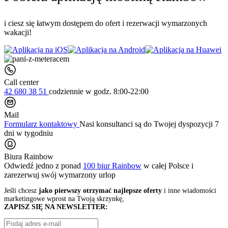
i ciesz się łatwym dostępem do ofert i rezerwacji wymarzonych
wakacji!
Call center
42 680 38 51
codziennie
w godz. 8:00-22:00
Mail
Formularz kontaktowy
Nasi konsultanci są do Twojej dyspozycji 7
dni w tygodniu
Biura Rainbow
Odwiedź jedno z ponad
100 biur Rainbow
w całej Polsce i
zarezerwuj swój
wymarzony urlop
Jeśli chcesz
jako pierwszy otrzymać najlepsze oferty
i inne wiadomości
marketingowe wprost na Twoją skrzynkę,
ZAPISZ SIĘ NA NEWSLETTER: