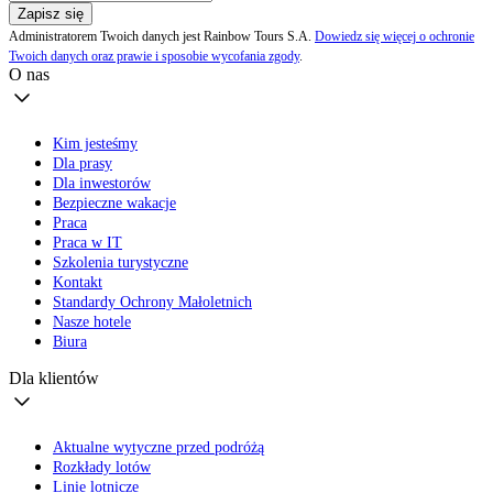
Zapisz się
Administratorem Twoich danych jest Rainbow Tours S.A.
Dowiedz się więcej o ochronie
Twoich danych oraz prawie i sposobie wycofania zgody
.
O nas
Kim jesteśmy
Dla prasy
Dla inwestorów
Bezpieczne wakacje
Praca
Praca w IT
Szkolenia turystyczne
Kontakt
Standardy Ochrony Małoletnich
Nasze hotele
Biura
Dla klientów
Aktualne wytyczne przed podróżą
Rozkłady lotów
Linie lotnicze