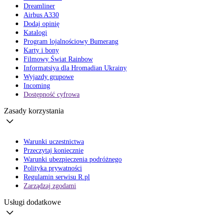
Dreamliner
Airbus A330
Dodaj opinię
Katalogi
Program lojalnościowy Bumerang
Karty i bony
Filmowy Świat Rainbow
Informatsiya dla Hromadian Ukrainy
Wyjazdy grupowe
Incoming
Dostępność cyfrowa
Zasady korzystania
Warunki uczestnictwa
Przeczytaj koniecznie
Warunki ubezpieczenia podróżnego
Polityka prywatności
Regulamin serwisu R.pl
Zarządzaj zgodami
Usługi dodatkowe