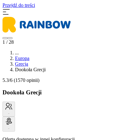
Przejdź do treści
1 / 28
...
Europa
Grecja
Dookoła Grecji
5.3/6
(1570 opinii)
Dookoła Grecji
-
-
Oferta dostępna w innej konfiguracji