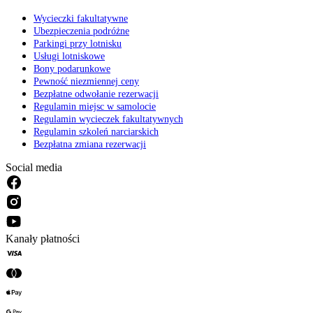
Wycieczki fakultatywne
Ubezpieczenia podróżne
Parkingi przy lotnisku
Usługi lotniskowe
Bony podarunkowe
Pewność niezmiennej ceny
Bezpłatne odwołanie rezerwacji
Regulamin miejsc w samolocie
Regulamin wycieczek fakultatywnych
Regulamin szkoleń narciarskich
Bezpłatna zmiana rezerwacji
Social media
Kanały płatności