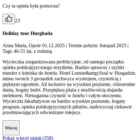
Czy ta opinia była pomocna?
23
Holiday tour Hurghada
Anna Maria, Opole 01.12.2025
| Termin pobytu: listopad 2025
|
Tagi: 46-55 lat, z rodziną
Wycieczka zorganizowana perfekcyjnie, od samego początku
opieka polskojęzycznego rezydenta. Bardzo sprawny i szybki
transfer z lotniska do hotelu. Hotel Lemon&amp;Soul w Hurgadzie,
mimo swoich 3 gwiazdek zachwyca wystrojem, czystością i
pięknym ogrodem. All inclusive na wysokim poziomie, różnorodne
dania, bogaty bufet. Przepiękna plaża z możliwością dojazdu
meleksem. Nienaganna czystość w hotelu i całym otoczeniu.
Wycieczki fakultatywne na bardzo wysokim poziomie, bogaty
program, opieka polskojęzycznych pilotów, nadzwyczaj ciekawie
przedstawiających odwiedzane miejsca.
Więcej
Pokaż więcej opinii (358)