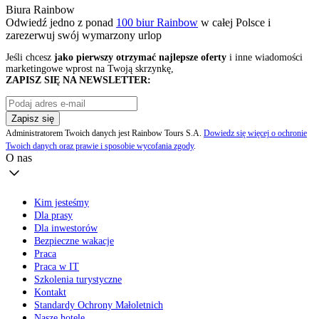
Biura Rainbow
Odwiedź jedno z ponad
100 biur Rainbow
w całej Polsce i
zarezerwuj swój
wymarzony urlop
Jeśli chcesz
jako pierwszy otrzymać najlepsze oferty
i inne wiadomości
marketingowe wprost na Twoją skrzynkę,
ZAPISZ SIĘ NA NEWSLETTER:
Zapisz się
Administratorem Twoich danych jest Rainbow Tours S.A.
Dowiedz się więcej o ochronie
Twoich danych oraz prawie i sposobie wycofania zgody
.
O nas
Kim jesteśmy
Dla prasy
Dla inwestorów
Bezpieczne wakacje
Praca
Praca w IT
Szkolenia turystyczne
Kontakt
Standardy Ochrony Małoletnich
Nasze hotele