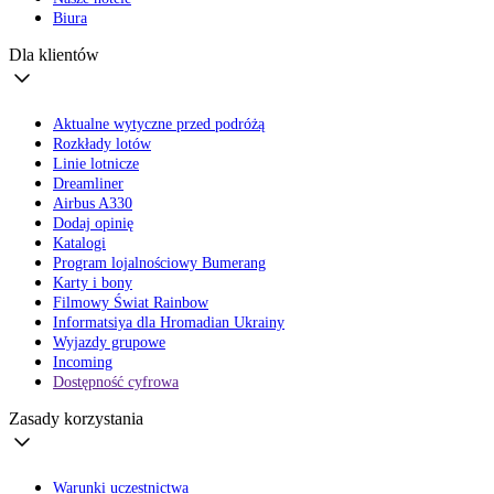
Biura
Dla klientów
Aktualne wytyczne przed podróżą
Rozkłady lotów
Linie lotnicze
Dreamliner
Airbus A330
Dodaj opinię
Katalogi
Program lojalnościowy Bumerang
Karty i bony
Filmowy Świat Rainbow
Informatsiya dla Hromadian Ukrainy
Wyjazdy grupowe
Incoming
Dostępność cyfrowa
Zasady korzystania
Warunki uczestnictwa