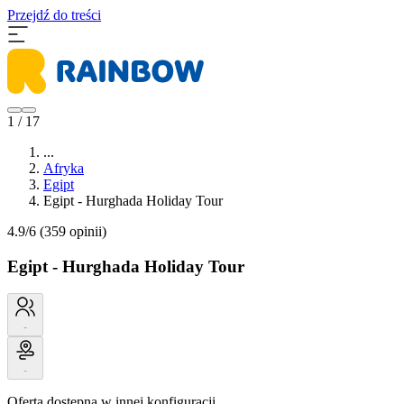
Przejdź do treści
1 / 17
...
Afryka
Egipt
Egipt - Hurghada Holiday Tour
4.9/6
(359 opinii)
Egipt - Hurghada Holiday Tour
-
-
Oferta dostępna w innej konfiguracji