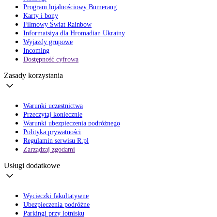
Program lojalnościowy Bumerang
Karty i bony
Filmowy Świat Rainbow
Informatsiya dla Hromadian Ukrainy
Wyjazdy grupowe
Incoming
Dostępność cyfrowa
Zasady korzystania
Warunki uczestnictwa
Przeczytaj koniecznie
Warunki ubezpieczenia podróżnego
Polityka prywatności
Regulamin serwisu R.pl
Zarządzaj zgodami
Usługi dodatkowe
Wycieczki fakultatywne
Ubezpieczenia podróżne
Parkingi przy lotnisku