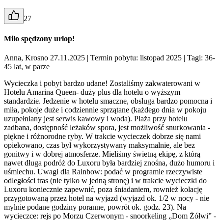
27
Miło spędzony urlop!
Anna, Krosno 27.11.2025
| Termin pobytu: listopad 2025
| Tagi: 36-
45 lat, w parze
Wycieczka i pobyt bardzo udane! Zostaliśmy zakwaterowani w
Hotelu Amarina Queen- duży plus dla hotelu o wyższym
standardzie. Jedzenie w hotelu smaczne, obsługa bardzo pomocna i
miła, pokoje duże i codziennie sprzątane (każdego dnia w pokoju
uzupełniany jest serwis kawowy i woda). Plaża przy hotelu
zadbana, dostępność leżaków spora, jest możliwość snurkowania -
piękne i różnorodne ryby. W trakcie wycieczek dobrze się nami
opiekowano, czas był wykorzystywany maksymalnie, ale bez
gonitwy i w dobrej atmosferze. Mieliśmy świetną ekipę, z którą
nawet długa podróż do Luxoru była bardziej znośna, dużo humoru i
uśmiechu. Uwagi dla Rainbow: podać w programie rzeczywiste
odległości tras (nie tylko w jedną stronę) i w trakcie wycieczki do
Luxoru koniecznie zapewnić, poza śniadaniem, rownież kolację
przygotowaną przez hotel na wyjazd (wyjazd ok. 1/2 w nocy - nie
mylnie podane godziny poranne, powrót ok. godz. 23). Na
wycieczce: rejs po Morzu Czerwonym - snoorkeling „Dom Żółwi” -