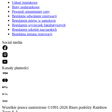
Usługi lotniskowe
Bony podarunkowe
Pewność niezmiennej ceny
Bezpłatne odwołanie rezerwacji
Regulamin miejsc w samolocie
Regulamin wycieczek fakultatywnych
Regulamin szkoleń narciarskich
Bezpłatna zmiana rezerwacji
Social media
Kanały płatności
Wszelkie prawa zastrzeżone ©1991-2026 Biuro podróży Rainbow
Tours S.A.