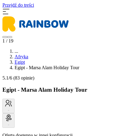
Przejdź do treści
1 / 19
...
Afryka
Egipt
Egipt - Marsa Alam Holiday Tour
5.1/6
(83 opinie)
Egipt - Marsa Alam Holiday Tour
-
-
Oferta dostępna w innej konfiguracji