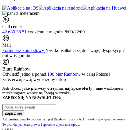
Call center
42 680 38 51
codziennie
w godz. 8:00-22:00
Mail
Formularz kontaktowy
Nasi konsultanci są do Twojej dyspozycji 7
dni w tygodniu
Biura Rainbow
Odwiedź jedno z ponad
100 biur Rainbow
w całej Polsce i
zarezerwuj swój
wymarzony urlop
Jeśli chcesz
jako pierwszy otrzymać najlepsze oferty
i inne wiadomości
marketingowe wprost na Twoją skrzynkę,
ZAPISZ SIĘ NA NEWSLETTER:
Zapisz się
Administratorem Twoich danych jest Rainbow Tours S.A.
Dowiedz się więcej o ochronie
Twoich danych oraz prawie i sposobie wycofania zgody
.
O nas