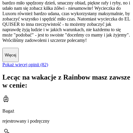
bardzo miło spędzony dzień, smaczny obiad, piękne rafy i ryby, no i
udało nam się zobacz kilka żółwi - niesamowite! Wycieczka do
Luxoru również bardzo udana, czas wykorzystany maksymalnie, by
zobaczyć wszystko i spędzić miło czas. Natomiast wycieczka do EL
QUISER to inna rzeczywistość - tu możemy zobaczyć jak
naprawdę żyją ludzie i w jakich warunkach, nie każdemu to się
może "podobać" - jest to swoiste "doceńmy co mamy i jak żyjemy".
Wróciliśmy zadowoleni i szczerze polecamy!
Więcej
Pokaż więcej opinii (82)
Lecąc na wakacje z Rainbow masz zawsze
w cenie:
Bagaż
rejestrowany i podręczny