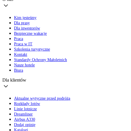
Kim jesteśmy
Dla prasy
Dla inwestorów
Bezpieczne wakacje
Praca
Praca w IT
Szkolenia turystyczne
Kontakt
Standardy Ochrony Małoletnich
Nasze hotele
Biura
Dla klientów
Aktualne wytyczne przed podróżą
Rozkłady lotów
Linie lotnicze
Dreamliner
Airbus A330
Dodaj opinię
Katalogi