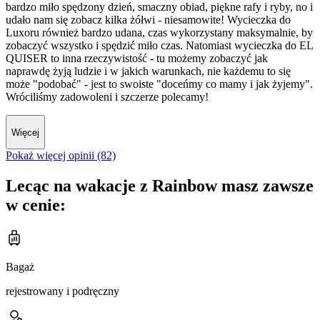
bardzo miło spędzony dzień, smaczny obiad, piękne rafy i ryby, no i
udało nam się zobacz kilka żółwi - niesamowite! Wycieczka do
Luxoru również bardzo udana, czas wykorzystany maksymalnie, by
zobaczyć wszystko i spędzić miło czas. Natomiast wycieczka do EL
QUISER to inna rzeczywistość - tu możemy zobaczyć jak
naprawdę żyją ludzie i w jakich warunkach, nie każdemu to się
może "podobać" - jest to swoiste "doceńmy co mamy i jak żyjemy".
Wróciliśmy zadowoleni i szczerze polecamy!
Więcej
Pokaż więcej opinii (82)
Lecąc na wakacje z Rainbow masz zawsze
w cenie:
Bagaż
rejestrowany i podręczny