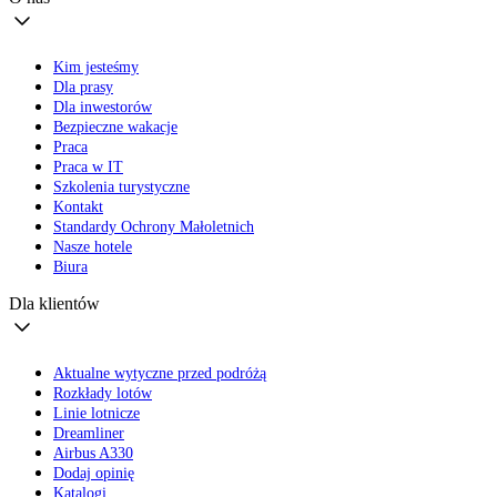
Kim jesteśmy
Dla prasy
Dla inwestorów
Bezpieczne wakacje
Praca
Praca w IT
Szkolenia turystyczne
Kontakt
Standardy Ochrony Małoletnich
Nasze hotele
Biura
Dla klientów
Aktualne wytyczne przed podróżą
Rozkłady lotów
Linie lotnicze
Dreamliner
Airbus A330
Dodaj opinię
Katalogi