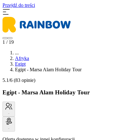
Przejdź do treści
1 / 19
...
Afryka
Egipt
Egipt - Marsa Alam Holiday Tour
5.1/6
(83 opinie)
Egipt - Marsa Alam Holiday Tour
-
-
Oferta dostępna w innej konfiguracji