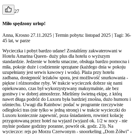
27
Miło spędzony urlop!
Anna, Krosno 27.11.2025
| Termin pobytu: listopad 2025
| Tagi: 36-
45 lat, w parze
Wycieczka i pobyt bardzo udane! Zostaliśmy zakwaterowani w
Hotelu Amarina Queen- duży plus dla hotelu o wyższym
standardzie. Jedzenie w hotelu smaczne, obsługa bardzo pomocna i
miła, pokoje duże i codziennie sprzątane (każdego dnia w pokoju
uzupełniany jest serwis kawowy i woda). Plaża przy hotelu
zadbana, dostępność leżaków spora, jest możliwość snurkowania -
piękne i różnorodne ryby. W trakcie wycieczek dobrze się nami
opiekowano, czas był wykorzystywany maksymalnie, ale bez
gonitwy i w dobrej atmosferze. Mieliśmy świetną ekipę, z którą
nawet długa podróż do Luxoru była bardziej znośna, dużo humoru i
uśmiechu. Uwagi dla Rainbow: podać w programie rzeczywiste
odległości tras (nie tylko w jedną stronę) i w trakcie wycieczki do
Luxoru koniecznie zapewnić, poza śniadaniem, rownież kolację
przygotowaną przez hotel na wyjazd (wyjazd ok. 1/2 w nocy - nie
mylnie podane godziny poranne, powrót ok. godz. 23). Na
wycieczce: rejs po Morzu Czerwonym - snoorkeling „Dom Żółwi” -