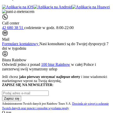
Call center
42 680 38 51
codziennie
w godz. 8:00-22:00
Mail
Formularz kontaktowy
Nasi konsultanci są do Twojej dyspozycji 7
dni w tygodniu
Biura Rainbow
Odwiedź jedno z ponad
100 biur Rainbow
w całej Polsce i
zarezerwuj swój
wymarzony urlop
Jeśli chcesz
jako pierwszy otrzymać najlepsze oferty
i inne wiadomości
marketingowe wprost na Twoją skrzynkę,
ZAPISZ SIĘ NA NEWSLETTER:
Zapisz się
Administratorem Twoich danych jest Rainbow Tours S.A.
Dowiedz się więcej o ochronie
Twoich danych oraz prawie i sposobie wycofania zgody
.
O nas