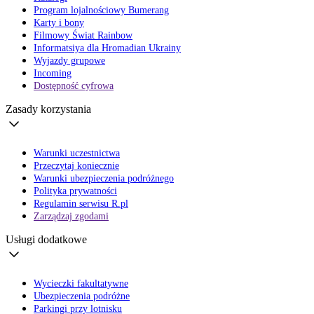
Program lojalnościowy Bumerang
Karty i bony
Filmowy Świat Rainbow
Informatsiya dla Hromadian Ukrainy
Wyjazdy grupowe
Incoming
Dostępność cyfrowa
Zasady korzystania
Warunki uczestnictwa
Przeczytaj koniecznie
Warunki ubezpieczenia podróżnego
Polityka prywatności
Regulamin serwisu R.pl
Zarządzaj zgodami
Usługi dodatkowe
Wycieczki fakultatywne
Ubezpieczenia podróżne
Parkingi przy lotnisku