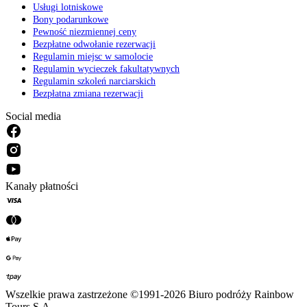
Usługi lotniskowe
Bony podarunkowe
Pewność niezmiennej ceny
Bezpłatne odwołanie rezerwacji
Regulamin miejsc w samolocie
Regulamin wycieczek fakultatywnych
Regulamin szkoleń narciarskich
Bezpłatna zmiana rezerwacji
Social media
Kanały płatności
Wszelkie prawa zastrzeżone ©1991-2026 Biuro podróży Rainbow
Tours S.A.