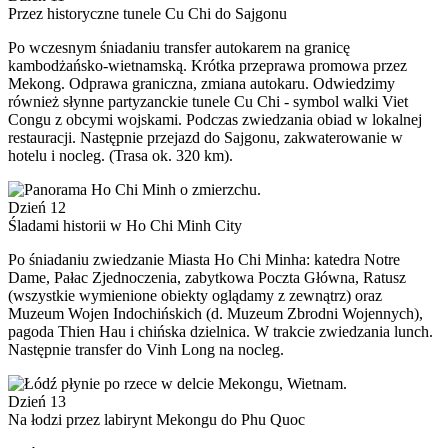
Przez historyczne tunele Cu Chi do Sajgonu
Po wczesnym śniadaniu transfer autokarem na granicę
kambodżańsko-wietnamską. Krótka przeprawa promowa przez
Mekong. Odprawa graniczna, zmiana autokaru. Odwiedzimy
również słynne partyzanckie tunele Cu Chi - symbol walki Viet
Congu z obcymi wojskami. Podczas zwiedzania obiad w lokalnej
restauracji. Następnie przejazd do Sajgonu, zakwaterowanie w
hotelu i nocleg. (Trasa ok. 320 km).
Dzień 12
Śladami historii w Ho Chi Minh City
Po śniadaniu zwiedzanie Miasta Ho Chi Minha: katedra Notre
Dame, Pałac Zjednoczenia, zabytkowa Poczta Główna, Ratusz
(wszystkie wymienione obiekty oglądamy z zewnątrz) oraz
Muzeum Wojen Indochińskich (d. Muzeum Zbrodni Wojennych),
pagoda Thien Hau i chińska dzielnica. W trakcie zwiedzania lunch.
Następnie transfer do Vinh Long na nocleg.
Dzień 13
Na łodzi przez labirynt Mekongu do Phu Quoc