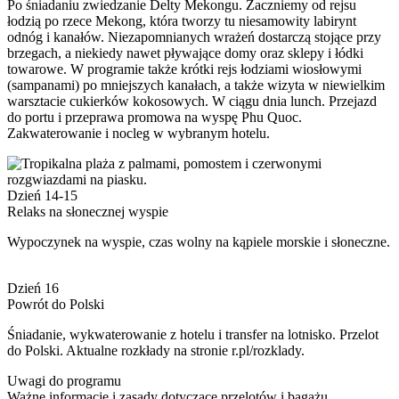
Po śniadaniu zwiedzanie Delty Mekongu. Zaczniemy od rejsu
łodzią po rzece Mekong, która tworzy tu niesamowity labirynt
odnóg i kanałów. Niezapomnianych wrażeń dostarczą stojące przy
brzegach, a niekiedy nawet pływające domy oraz sklepy i łódki
towarowe. W programie także krótki rejs łodziami wiosłowymi
(sampanami) po mniejszych kanałach, a także wizyta w niewielkim
warsztacie cukierków kokosowych. W ciągu dnia lunch. Przejazd
do portu i przeprawa promowa na wyspę Phu Quoc.
Zakwaterowanie i nocleg w wybranym hotelu.
Dzień 14-15
Relaks na słonecznej wyspie
Wypoczynek na wyspie, czas wolny na kąpiele morskie i słoneczne.
Dzień 16
Powrót do Polski
Śniadanie, wykwaterowanie z hotelu i transfer na lotnisko. Przelot
do Polski. Aktualne rozkłady na stronie r.pl/rozklady.
Uwagi do programu
Ważne informacje i zasady dotyczące przelotów i bagażu