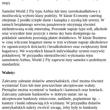
stop).
Samolot
World 2 Fly
typu Airbus lub inny szerokokadłubowy z
możliwością wyboru klasy podróży. W klasie Economy catering
obejmuje 2 posiłki (ciepłe danie i kanapka z szynką lub serem). W
ramach bezpłatnego serwisu pasażerowie otrzymają również
nielimitowaną wodę mineralną. Pozostałe napoje typu soft, alkohole
oraz wszystkie inne pozycje z menu sky baru dostępnego na
pokładzie samolotu pozostają płatne dodatkowo. W klasie Business
w cenę wliczone bogatsze menu w tym wybrane napoje alkoholowe
(w ograniczonych ilościach) i bezalkoholowe oraz zwiększony limit
bagażowy. We wszystkich klasach indywidualny system rozrywki
pokładowej. W przypadku niemożliwości wykonania rejsu
samolotem Airbus,
World 2 Fly
zapewni inny samolot o podobnym
standardzie.
Waluty:
Zalecamy zabranie dolarów amerykańskich, choć można również
wymieniać Euro lub inne powszechnie akceptowane waluty.
Pieniądze można wymienić w bankach i kantorach oraz hotelach.
Zalecamy zabranie banknotów w dobrym stanie: nie są
akceptowane banknoty zniszczone, naddarte, poplamione itp. –
kantory i banki odmawiają ich wymiany. W przypadku dolarów
amerykańskich należy zwrócić uwagę, żeby były to banknoty