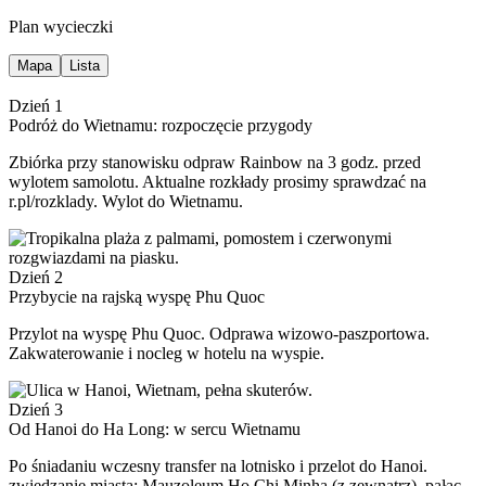
Plan wycieczki
Mapa
Lista
Dzień 1
Podróż do Wietnamu: rozpoczęcie przygody
Zbiórka przy stanowisku odpraw Rainbow na 3 godz. przed
wylotem samolotu. Aktualne rozkłady prosimy sprawdzać na
r.pl/rozklady. Wylot do Wietnamu.
Dzień 2
Przybycie na rajską wyspę Phu Quoc
Przylot na wyspę Phu Quoc. Odprawa wizowo-paszportowa.
Zakwaterowanie i nocleg w hotelu na wyspie.
Dzień 3
Od Hanoi do Ha Long: w sercu Wietnamu
Po śniadaniu wczesny transfer na lotnisko i przelot do Hanoi.
zwiedzanie miasta: Mauzoleum Ho Chi Minha (z zewnątrz), pałac