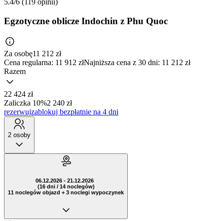
5.4/6
(119 opinii)
Egzotyczne oblicze Indochin z Phu Quoc
Za osobę
11 212
zł
Cena regularna:
11 912 zł
Najniższa cena z 30 dni: 11 212 zł
Razem
22 424 zł
Zaliczka 10%
2 240 zł
rezerwuj
zablokuj bezpłatnie na 4 dni
2 osoby
06.12.2026 - 21.12.2026
(16 dni / 14 noclegów)
11 noclegów objazd + 3 noclegi wypoczynek