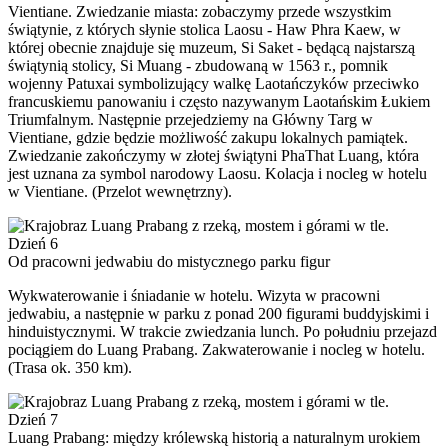
Vientiane. Zwiedzanie miasta: zobaczymy przede wszystkim
świątynie, z których słynie stolica Laosu - Haw Phra Kaew, w
której obecnie znajduje się muzeum, Si Saket - będącą najstarszą
świątynią stolicy, Si Muang - zbudowaną w 1563 r., pomnik
wojenny Patuxai symbolizujący walkę Laotańczyków przeciwko
francuskiemu panowaniu i często nazywanym Laotańskim Łukiem
Triumfalnym. Następnie przejedziemy na Główny Targ w
Vientiane, gdzie będzie możliwość zakupu lokalnych pamiątek.
Zwiedzanie zakończymy w złotej świątyni PhaThat Luang, która
jest uznana za symbol narodowy Laosu. Kolacja i nocleg w hotelu
w Vientiane. (Przelot wewnętrzny).
Dzień 6
Od pracowni jedwabiu do mistycznego parku figur
Wykwaterowanie i śniadanie w hotelu. Wizyta w pracowni
jedwabiu, a następnie w parku z ponad 200 figurami buddyjskimi i
hinduistycznymi. W trakcie zwiedzania lunch. Po południu przejazd
pociągiem do Luang Prabang. Zakwaterowanie i nocleg w hotelu.
(Trasa ok. 350 km).
Dzień 7
Luang Prabang: między królewską historią a naturalnym urokiem