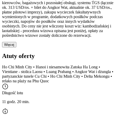
kierowców, bagażowych i pozostałej obsługi, systemu TGS (łącznie
ok. 313 USD/os. + bilet do Angkor Wat, aktualnie ok. 37 USD/os.,
płatne pilotowi imprezy), zakupu wycieczek fakultatywnych
wymienionych w programie, dodatkowych posiłków podczas
wycieczki, napojów do posiłków oraz innych wydatków
osobistych. Do ceny nie jest wliczony koszt wiz: kambodżańskiej i
laotańskiej - procedura wizowa opisana jest poniżej, opłaty za
pośrednictwo wizowe zostały doliczone do rezerwacji.
Więcej
Atuty oferty
Ho Chi Minh City • Hanoi i niesamowita Zatoka Ha Long •
Vientiane - stolica Laosu • Luang Prabang • Angkor Wat i dżungla •
partyzanckie tunele Cu Chi • Ho Chi Minh City • Delta Mekongu •
relaks na plaży na Phu Quoc
Długość lotu
11 godz. 20 min.