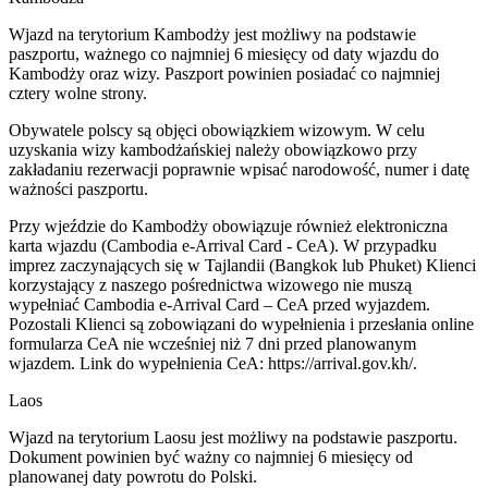
Wjazd na terytorium Kambodży jest możliwy na podstawie
paszportu, ważnego co najmniej 6 miesięcy od daty wjazdu do
Kambodży oraz wizy. Paszport powinien posiadać co najmniej
cztery wolne strony.
Obywatele polscy są objęci obowiązkiem wizowym. W celu
uzyskania wizy kambodżańskiej należy obowiązkowo przy
zakładaniu rezerwacji poprawnie wpisać narodowość, numer i datę
ważności paszportu.
Przy wjeździe do Kambodży obowiązuje również elektroniczna
karta wjazdu (Cambodia e-Arrival Card - CeA). W przypadku
imprez zaczynających się w Tajlandii (Bangkok lub Phuket) Klienci
korzystający z naszego pośrednictwa wizowego nie muszą
wypełniać Cambodia e-Arrival Card – CeA przed wyjazdem.
Pozostali Klienci są zobowiązani do wypełnienia i przesłania online
formularza CeA nie wcześniej niż 7 dni przed planowanym
wjazdem. Link do wypełnienia CeA: https://arrival.gov.kh/.
Laos
Wjazd na terytorium Laosu jest możliwy na podstawie paszportu.
Dokument powinien być ważny co najmniej 6 miesięcy od
planowanej daty powrotu do Polski.