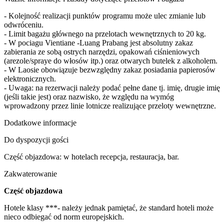
- Kolejność realizacji punktów programu może ulec zmianie lub
odwróceniu.
- Limit bagażu głównego na przelotach wewnętrznych to 20 kg.
- W pociagu Vientiane -Luang Prabang jest absolutny zakaz
zabierania ze sobą ostrych narzędzi, opakowań ciśnieniowych
(arezole/spraye do włosów itp.) oraz otwarych butelek z alkoholem.
- W Laosie obowiązuje bezwzględny zakaz posiadania papierosów
elektronicznych.
- Uwaga: na rezerwacji należy podać pełne dane tj. imię, drugie imię
(jeśli takie jest) oraz nazwisko, że względu na wymóg
wprowadzony przez linie lotnicze realizujące przeloty wewnętrzne.
Dodatkowe informacje
Do dyspozycji gości
Część objazdowa: w hotelach recepcja, restauracja, bar.
Zakwaterowanie
Część objazdowa
Hotele klasy ***- należy jednak pamiętać, że standard hoteli może
nieco odbiegać od norm europejskich.