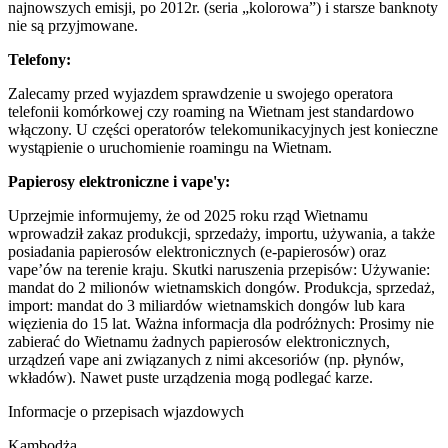
najnowszych emisji, po 2012r. (seria „kolorowa”) i starsze banknoty
nie są przyjmowane.
Telefony:
Zalecamy przed wyjazdem sprawdzenie u swojego operatora
telefonii komórkowej czy roaming na Wietnam jest standardowo
włączony. U części operatorów telekomunikacyjnych jest konieczne
wystąpienie o uruchomienie roamingu na Wietnam.
Papierosy elektroniczne i vape'y:
Uprzejmie informujemy, że od 2025 roku rząd Wietnamu
wprowadził zakaz produkcji, sprzedaży, importu, używania, a także
posiadania papierosów elektronicznych (e-papierosów) oraz
vape’ów na terenie kraju. Skutki naruszenia przepisów: Używanie:
mandat do 2 milionów wietnamskich dongów. Produkcja, sprzedaż,
import: mandat do 3 miliardów wietnamskich dongów lub kara
więzienia do 15 lat. Ważna informacja dla podróżnych: Prosimy nie
zabierać do Wietnamu żadnych papierosów elektronicznych,
urządzeń vape ani związanych z nimi akcesoriów (np. płynów,
wkładów). Nawet puste urządzenia mogą podlegać karze.
Informacje o przepisach wjazdowych
Kambodża