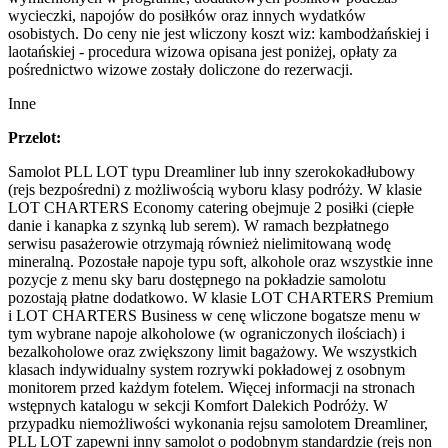
wycieczki, napojów do posiłków oraz innych wydatków
osobistych. Do ceny nie jest wliczony koszt wiz: kambodżańskiej i
laotańskiej - procedura wizowa opisana jest poniżej, opłaty za
pośrednictwo wizowe zostały doliczone do rezerwacji.
Inne
Przelot:
Samolot PLL LOT typu Dreamliner lub inny szerokokadłubowy
(rejs bezpośredni) z możliwością wyboru klasy podróży. W klasie
LOT CHARTERS Economy catering obejmuje 2 posiłki (ciepłe
danie i kanapka z szynką lub serem). W ramach bezpłatnego
serwisu pasażerowie otrzymają również nielimitowaną wodę
mineralną. Pozostałe napoje typu soft, alkohole oraz wszystkie inne
pozycje z menu sky baru dostępnego na pokładzie samolotu
pozostają płatne dodatkowo. W klasie LOT CHARTERS Premium
i LOT CHARTERS Business w cenę wliczone bogatsze menu w
tym wybrane napoje alkoholowe (w ograniczonych ilościach) i
bezalkoholowe oraz zwiększony limit bagażowy. We wszystkich
klasach indywidualny system rozrywki pokładowej z osobnym
monitorem przed każdym fotelem. Więcej informacji na stronach
wstępnych katalogu w sekcji Komfort Dalekich Podróży. W
przypadku niemożliwości wykonania rejsu samolotem Dreamliner,
PLL LOT zapewni inny samolot o podobnym standardzie (rejs non