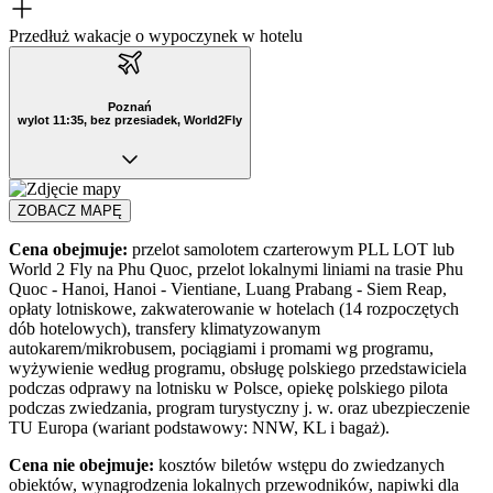
Przedłuż wakacje o wypoczynek w hotelu
Poznań
wylot 11:35, bez przesiadek, World2Fly
ZOBACZ MAPĘ
Cena obejmuje:
przelot samolotem czarterowym PLL LOT lub
World 2 Fly
na Phu Quoc, przelot lokalnymi liniami na trasie Phu
Quoc - Hanoi, Hanoi - Vientiane, Luang Prabang - Siem Reap,
opłaty lotniskowe, zakwaterowanie w hotelach (14 rozpoczętych
dób hotelowych), transfery klimatyzowanym
autokarem/mikrobusem, pociągiami i promami wg programu,
wyżywienie według programu, obsługę polskiego przedstawiciela
podczas odprawy na lotnisku w Polsce, opiekę polskiego pilota
podczas zwiedzania, program turystyczny j. w. oraz ubezpieczenie
TU Europa (wariant podstawowy: NNW, KL i bagaż).
Cena nie obejmuje:
kosztów biletów wstępu do zwiedzanych
obiektów, wynagrodzenia lokalnych przewodników, napiwki dla