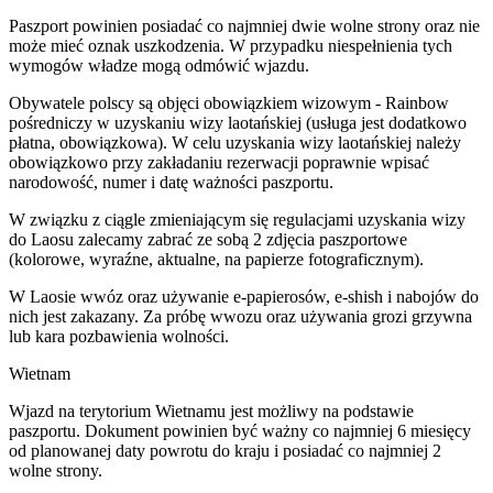
Paszport powinien posiadać co najmniej dwie wolne strony oraz nie
może mieć oznak uszkodzenia. W przypadku niespełnienia tych
wymogów władze mogą odmówić wjazdu.
Obywatele polscy są objęci obowiązkiem wizowym - Rainbow
pośredniczy w uzyskaniu wizy laotańskiej (usługa jest dodatkowo
płatna, obowiązkowa). W celu uzyskania wizy laotańskiej należy
obowiązkowo przy zakładaniu rezerwacji poprawnie wpisać
narodowość, numer i datę ważności paszportu.
W związku z ciągle zmieniającym się regulacjami uzyskania wizy
do Laosu zalecamy zabrać ze sobą 2 zdjęcia paszportowe
(kolorowe, wyraźne, aktualne, na papierze fotograficznym).
W Laosie wwóz oraz używanie e-papierosów, e-shish i nabojów do
nich jest zakazany. Za próbę wwozu oraz używania grozi grzywna
lub kara pozbawienia wolności.
Wietnam
Wjazd na terytorium Wietnamu jest możliwy na podstawie
paszportu. Dokument powinien być ważny co najmniej 6 miesięcy
od planowanej daty powrotu do kraju i posiadać co najmniej 2
wolne strony.