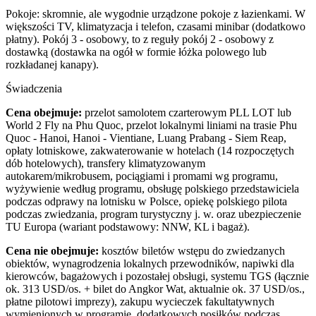
Pokoje: skromnie, ale wygodnie urządzone pokoje z łazienkami. W
większości TV, klimatyzacja i telefon, czasami minibar (dodatkowo
płatny). Pokój 3 - osobowy, to z reguły pokój 2 - osobowy z
dostawką (dostawka na ogół w formie łóżka polowego lub
rozkładanej kanapy).
Świadczenia
Cena obejmuje:
przelot samolotem czarterowym PLL LOT lub
World 2 Fly
na Phu Quoc, przelot lokalnymi liniami na trasie Phu
Quoc - Hanoi, Hanoi - Vientiane, Luang Prabang - Siem Reap,
opłaty lotniskowe, zakwaterowanie w hotelach (14 rozpoczętych
dób hotelowych), transfery klimatyzowanym
autokarem/mikrobusem, pociągiami i promami wg programu,
wyżywienie według programu, obsługę polskiego przedstawiciela
podczas odprawy na lotnisku w Polsce, opiekę polskiego pilota
podczas zwiedzania, program turystyczny j. w. oraz ubezpieczenie
TU Europa (wariant podstawowy: NNW, KL i bagaż).
Cena nie obejmuje:
kosztów biletów wstępu do zwiedzanych
obiektów, wynagrodzenia lokalnych przewodników, napiwki dla
kierowców, bagażowych i pozostałej obsługi, systemu TGS (łącznie
ok. 313 USD/os. + bilet do Angkor Wat, aktualnie ok. 37 USD/os.,
płatne pilotowi imprezy), zakupu wycieczek fakultatywnych
wymienionych w programie, dodatkowych posiłków podczas