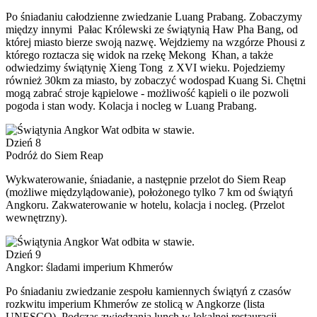
Po śniadaniu całodzienne zwiedzanie Luang Prabang. Zobaczymy
między innymi Pałac Królewski ze świątynią Haw Pha Bang, od
której miasto bierze swoją nazwę. Wejdziemy na wzgórze Phousi z
którego roztacza się widok na rzekę Mekong Khan, a także
odwiedzimy świątynię Xieng Tong z XVI wieku. Pojedziemy
również 30km za miasto, by zobaczyć wodospad Kuang Si. Chętni
mogą zabrać stroje kąpielowe - możliwość kąpieli o ile pozwoli
pogoda i stan wody. Kolacja i nocleg w Luang Prabang.
Dzień 8
Podróż do Siem Reap
Wykwaterowanie, śniadanie, a następnie przelot do Siem Reap
(możliwe międzylądowanie), położonego tylko 7 km od świątyń
Angkoru. Zakwaterowanie w hotelu, kolacja i nocleg. (Przelot
wewnętrzny).
Dzień 9
Angkor: śladami imperium Khmerów
Po śniadaniu zwiedzanie zespołu kamiennych świątyń z czasów
rozkwitu imperium Khmerów ze stolicą w Angkorze (lista
UNESCO). Podczas zwiedzania lunch w lokalnej restauracji.