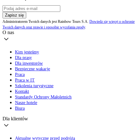
Zapisz się
Administratorem Twoich danych jest Rainbow Tours S.A.
Dowiedz się więcej o ochronie
Twoich danych oraz prawie i sposobie wycofania zgody
.
O nas
Kim jesteśmy
Dla prasy
Dla inwestorów
Bezpieczne wakacje
Praca
Praca w IT
Szkolenia turystyczne
Kontakt
Standardy Ochrony Małoletnich
Nasze hotele
Biura
Dla klientów
Aktualne wytyczne przed podróżą