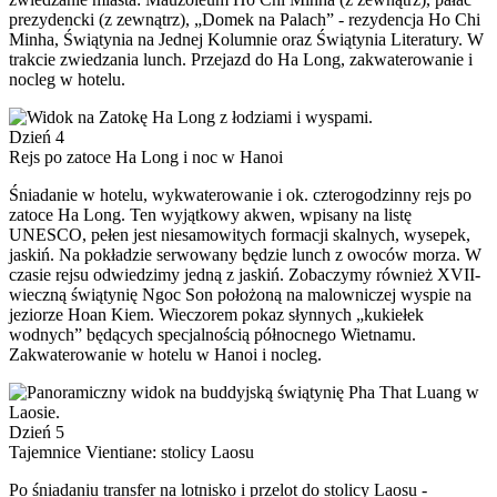
prezydencki (z zewnątrz), „Domek na Palach” - rezydencja Ho Chi
Minha, Świątynia na Jednej Kolumnie oraz Świątynia Literatury. W
trakcie zwiedzania lunch. Przejazd do Ha Long, zakwaterowanie i
nocleg w hotelu.
Dzień 4
Rejs po zatoce Ha Long i noc w Hanoi
Śniadanie w hotelu, wykwaterowanie i ok. czterogodzinny rejs po
zatoce Ha Long. Ten wyjątkowy akwen, wpisany na listę
UNESCO, pełen jest niesamowitych formacji skalnych, wysepek,
jaskiń. Na pokładzie serwowany będzie lunch z owoców morza. W
czasie rejsu odwiedzimy jedną z jaskiń. Zobaczymy również XVII-
wieczną świątynię Ngoc Son położoną na malowniczej wyspie na
jeziorze Hoan Kiem. Wieczorem pokaz słynnych „kukiełek
wodnych” będących specjalnością północnego Wietnamu.
Zakwaterowanie w hotelu w Hanoi i nocleg.
Dzień 5
Tajemnice Vientiane: stolicy Laosu
Po śniadaniu transfer na lotnisko i przelot do stolicy Laosu -