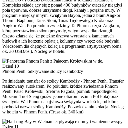
Kompleks składający się z ponad 400 budynków otaczały niegdyś
pola uprawne, dobrze utrzymane drogi, kanały i potężne mury. W
programie między innymi świątynia Bayon, jedna z bram Angkor
Thom - Baphoun, Taras Słoni, Taras Trędowatego Króla oraz
Angkor Wat. Po południu zwiedzimy Ta Phrom - część Angkoru,
którą pozostawiono siłom przyrody, w tym wypadku dżungli.
Często zdarza się, że potężne drzewa wyrastają z kamiennych
budowli a ich korzenie oplatają kolumny czy wręcz całe budynki.
Wieczorem dla chętnych kolacja z programem artystycznym (cena
ok. 30 USD/os.). Nocleg w hotelu.
Dzień 10
Phnom Penh: odkrywanie stolicy Kambodży
Po śniadaniu transfer do stolicy Kambodży - Phnom Penh. Transfer
realizowany autokarem. Po południu krótkie zwiedzanie Phnom
Penh: Pałac Królewski, Srebrna Pagoda, pomnik niepodległości,
Muzeum Tuol Sleng (poświęcone ofiarom reżimu Pol Pota) oraz
świątynia Wat Phnom - najstarsza świątynia w mieście, od której
pochodzi nazwa stolicy Kambodży. Po zwiedzaniu kolacja. Nocleg
w hotelu w Phnom Penh. (Trasa ok. 340 km).
Dzień 11