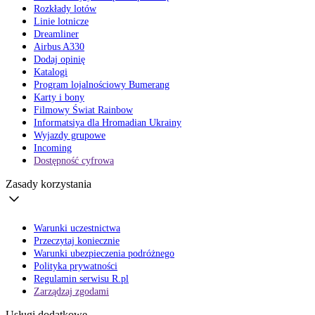
Rozkłady lotów
Linie lotnicze
Dreamliner
Airbus A330
Dodaj opinię
Katalogi
Program lojalnościowy Bumerang
Karty i bony
Filmowy Świat Rainbow
Informatsiya dla Hromadian Ukrainy
Wyjazdy grupowe
Incoming
Dostępność cyfrowa
Zasady korzystania
Warunki uczestnictwa
Przeczytaj koniecznie
Warunki ubezpieczenia podróżnego
Polityka prywatności
Regulamin serwisu R.pl
Zarządzaj zgodami
Usługi dodatkowe