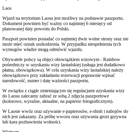
Laos
Wjazd na terytorium Laosu jest możliwy na podstawie paszportu.
Dokument powinien być ważny co najmniej 6 miesięcy od
planowanej daty powrotu do Polski.
Paszport powinien posiadać co najmniej dwie wolne strony oraz nie
może mieć oznak uszkodzenia. W przypadku niespełnienia tych
wymogów władze mogą odmówić wjazdu.
Obywatele polscy są objęci obowiązkiem wizowym - Rainbow
pośredniczy w uzyskaniu wizy laotańskiej (usługa jest dodatkowo
płatna, obowiązkowa). W celu uzyskania wizy laotańskiej należy
obowiązkowo przy zakładaniu rezerwacji poprawnie wpisać
narodowość, numer i datę ważności paszportu.
W związku z ciągle zmieniającym się regulacjami uzyskania wizy
do Laosu zalecamy zabrać ze sobą 2 zdjęcia paszportowe
(kolorowe, wyraźne, aktualne, na papierze fotograficznym).
W Laosie wwóz oraz używanie e-papierosów, e-shish i nabojów do
nich jest zakazany. Za próbę wwozu oraz używania grozi grzywna
lub kara pozbawienia wolności.
Wietnam