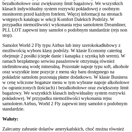
bezalkoholowe oraz zwiększony limit bagażowy. We wszystkich
klasach indywidualny system rozrywki pokładowej z osobnym
monitorem przed każdym fotelem. Więcej informacji na stronach
wstępnych katalogu w sekcji Komfort Dalekich Podróży. W
przypadku niemożliwości wykonania rejsu samolotem Dreamliner,
PLL LOT zapewni inny samolot o podobnym standardzie (rejs non
stop).
Samolot
World 2 Fly
typu Airbus lub inny szerokokadłubowy z
możliwością wyboru klasy podróży. W klasie Economy catering
obejmuje 2 posiłki (ciepłe danie i kanapka z szynką lub serem). W
ramach bezpłatnego serwisu pasażerowie otrzymają również
nielimitowaną wodę mineralną. Pozostałe napoje typu soft, alkohole
oraz wszystkie inne pozycje z menu sky baru dostępnego na
pokładzie samolotu pozostają płatne dodatkowo. W klasie Business
w cenę wliczone bogatsze menu w tym wybrane napoje alkoholowe
(w ograniczonych ilościach) i bezalkoholowe oraz zwiększony limit
bagażowy. We wszystkich klasach indywidualny system rozrywki
pokładowej. W przypadku niemożliwości wykonania rejsu
samolotem Airbus,
World 2 Fly
zapewni inny samolot o podobnym
standardzie.
Waluty:
Zalecamy zabranie dolarów amerykańskich, choć można również