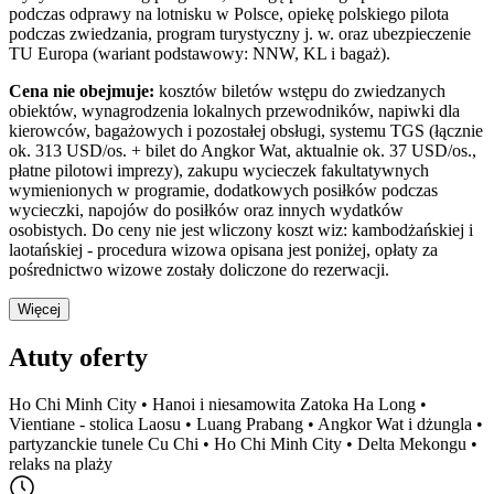
podczas odprawy na lotnisku w Polsce, opiekę polskiego pilota
podczas zwiedzania, program turystyczny j. w. oraz ubezpieczenie
TU Europa (wariant podstawowy: NNW, KL i bagaż).
Cena nie obejmuje:
kosztów biletów wstępu do zwiedzanych
obiektów, wynagrodzenia lokalnych przewodników, napiwki dla
kierowców, bagażowych i pozostałej obsługi, systemu TGS (łącznie
ok. 313 USD/os. + bilet do Angkor Wat, aktualnie ok. 37 USD/os.,
płatne pilotowi imprezy), zakupu wycieczek fakultatywnych
wymienionych w programie, dodatkowych posiłków podczas
wycieczki, napojów do posiłków oraz innych wydatków
osobistych. Do ceny nie jest wliczony koszt wiz: kambodżańskiej i
laotańskiej - procedura wizowa opisana jest poniżej, opłaty za
pośrednictwo wizowe zostały doliczone do rezerwacji.
Więcej
Atuty oferty
Ho Chi Minh City • Hanoi i niesamowita Zatoka Ha Long •
Vientiane - stolica Laosu • Luang Prabang • Angkor Wat i dżungla •
partyzanckie tunele Cu Chi • Ho Chi Minh City • Delta Mekongu •
relaks na plaży