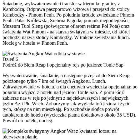
Śniadanie, wykwaterowanie i transfer w kierunku granicy z
Kambodżą. Odprawa paszportowo-wizowa i przejazd do stolicy
Kambodży - Phnom Penh. Po południu krótkie zwiedzanie Phnom
Penh: Pałac Królewski, Srebrna Pagoda, pomnik niepodległości,
Muzeum Tuol Sleng (poświęcone ofiarom reżimu Pol Pota) oraz
świątynia Wat Phnom - najstarsza świątynia w mieście, od której
pochodzi nazwa stolicy Kambodży. W trakcie zwiedzania lunch.
Nocleg w hotelu w Phnom Penh.
Dzień 6
Podróż do Siem Reap i opcjonalny rejs po jeziorze Tonle Sap
Wykwaterowanie, śniadanie, a następnie przejazd do Siem Reap,
położonego tylko 7 km od świątyń Angkoru. Lunch.
Zakwaterowanie w hotelu, a dla chętnych wycieczka opcjonalna: po
południu wyjazd z hotelu nad jezioro Tonle Sap. Z portu łódź
zabierze nas w rejs po jednym z najciekawszych i największych
jezior Azji Płd Wsch. Zobaczymy jak wygląda toń jeziora i życie
tych, którzy na nim mieszkają. Po zachodzie słońca powrót
autokarem do hotelu (wycieczka płatna dodatkowo około 35 USD).
Powrót do hotelu, nocleg.