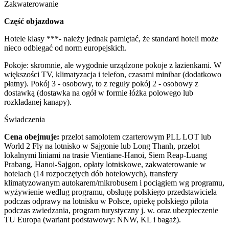
Zakwaterowanie
Część objazdowa
Hotele klasy ***- należy jednak pamiętać, że standard hoteli może
nieco odbiegać od norm europejskich.
Pokoje: skromnie, ale wygodnie urządzone pokoje z łazienkami. W
większości TV, klimatyzacja i telefon, czasami minibar (dodatkowo
płatny). Pokój 3 - osobowy, to z reguły pokój 2 - osobowy z
dostawką (dostawka na ogół w formie łóżka polowego lub
rozkładanej kanapy).
Świadczenia
Cena obejmuje:
przelot samolotem czarterowym PLL LOT lub
World 2 Fly
na lotnisko w Sajgonie lub Long Thanh, przelot
lokalnymi liniami na trasie Vientiane-Hanoi, Siem Reap-Luang
Prabang, Hanoi-Sajgon, opłaty lotniskowe, zakwaterowanie w
hotelach (14 rozpoczętych dób hotelowych), transfery
klimatyzowanym autokarem/mikrobusem i pociągiem wg programu,
wyżywienie według programu, obsługę polskiego przedstawiciela
podczas odprawy na lotnisku w Polsce, opiekę polskiego pilota
podczas zwiedzania, program turystyczny j. w. oraz ubezpieczenie
TU Europa (wariant podstawowy: NNW, KL i bagaż).