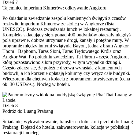
Dzień 7
Tajemnice imperium Khmerów: odkrywanie Angkoru
Po śniadaniu zwiedzanie zespołu kamiennych świątyń z czasów
rozkwitu imperium Khmerów ze stolicą w Angkorze (lista
UNESCO). Podczas zwiedzania lunch w lokalnej restauracji.
Kompleks składający się z ponad 400 budynków otaczały niegdyś
pola uprawne, dobrze utrzymane drogi, kanały i potężne mury. W
programie między innymi świątynia Bayon, jedna z bram Angkor
Thom - Baphoun, Taras Słoni, Taras Trędowatego Króla oraz
Angkor Wat. Po południu zwiedzimy Ta Phrom - część Angkoru,
którą pozostawiono siłom przyrody, w tym wypadku dżungli.
Często zdarza się, że potężne drzewa wyrastają z kamiennych
budowli, a ich korzenie oplatają kolumny czy wręcz całe budynki.
Wieczorem dla chętnych kolacja z programem artystycznym (cena
ok. 30 USD/os.). Nocleg w hotelu.
Dzień 8
Podróż do Luang Prabang
Śniadanie, wykwaterowanie, transfer na lotnisko i przelot do Luang
Prabang. Dojazd do hotelu, zakwaterowanie, kolacja w pobliskiej
restauracji i nocleg.