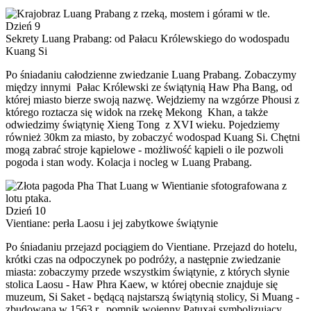
Dzień 9
Sekrety Luang Prabang: od Pałacu Królewskiego do wodospadu
Kuang Si
Po śniadaniu całodzienne zwiedzanie Luang Prabang. Zobaczymy
między innymi Pałac Królewski ze świątynią Haw Pha Bang, od
której miasto bierze swoją nazwę. Wejdziemy na wzgórze Phousi z
którego roztacza się widok na rzekę Mekong Khan, a także
odwiedzimy świątynię Xieng Tong z XVI wieku. Pojedziemy
również 30km za miasto, by zobaczyć wodospad Kuang Si. Chętni
mogą zabrać stroje kąpielowe - możliwość kąpieli o ile pozwoli
pogoda i stan wody. Kolacja i nocleg w Luang Prabang.
Dzień 10
Vientiane: perła Laosu i jej zabytkowe świątynie
Po śniadaniu przejazd pociągiem do Vientiane. Przejazd do hotelu,
krótki czas na odpoczynek po podróży, a następnie zwiedzanie
miasta: zobaczymy przede wszystkim świątynie, z których słynie
stolica Laosu - Haw Phra Kaew, w której obecnie znajduje się
muzeum, Si Saket - będącą najstarszą świątynią stolicy, Si Muang -
zbudowaną w 1563 r., pomnik wojenny Patuxai symbolizujący