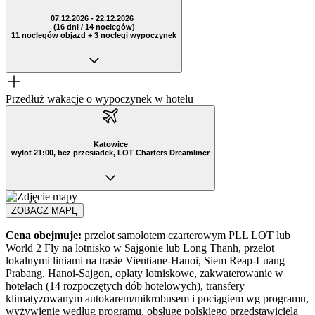
07.12.2026 - 22.12.2026
(16 dni / 14 noclegów)
11 noclegów objazd + 3 noclegi wypoczynek
Przedłuż wakacje o wypoczynek w hotelu
Katowice
wylot 21:00, bez przesiadek, LOT Charters Dreamliner
ZOBACZ MAPĘ
Cena obejmuje:
przelot samolotem czarterowym PLL LOT lub
World 2 Fly
na lotnisko w Sajgonie lub Long Thanh, przelot
lokalnymi liniami na trasie Vientiane-Hanoi, Siem Reap-Luang
Prabang, Hanoi-Sajgon, opłaty lotniskowe, zakwaterowanie w
hotelach (14 rozpoczętych dób hotelowych), transfery
klimatyzowanym autokarem/mikrobusem i pociągiem wg programu,
wyżywienie według programu, obsługę polskiego przedstawiciela