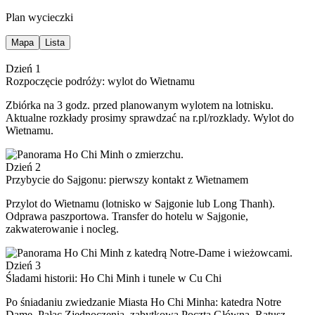
Plan wycieczki
Mapa
Lista
Dzień 1
Rozpoczęcie podróży: wylot do Wietnamu
Zbiórka na 3 godz. przed planowanym wylotem na lotnisku.
Aktualne rozkłady prosimy sprawdzać na r.pl/rozklady. Wylot do
Wietnamu.
Dzień 2
Przybycie do Sajgonu: pierwszy kontakt z Wietnamem
Przylot do Wietnamu (lotnisko w Sajgonie lub Long Thanh).
Odprawa paszportowa. Transfer do hotelu w Sajgonie,
zakwaterowanie i nocleg.
Dzień 3
Śladami historii: Ho Chi Minh i tunele w Cu Chi
Po śniadaniu zwiedzanie Miasta Ho Chi Minha: katedra Notre
Dame, Pałac Zjednoczenia, zabytkowa Poczta Główna, Ratusz