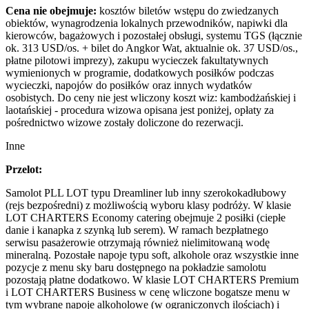
Cena nie obejmuje:
kosztów biletów wstępu do zwiedzanych
obiektów, wynagrodzenia lokalnych przewodników, napiwki dla
kierowców, bagażowych i pozostałej obsługi, systemu TGS (łącznie
ok. 313 USD/os. + bilet do Angkor Wat, aktualnie ok. 37 USD/os.,
płatne pilotowi imprezy), zakupu wycieczek fakultatywnych
wymienionych w programie, dodatkowych posiłków podczas
wycieczki, napojów do posiłków oraz innych wydatków
osobistych. Do ceny nie jest wliczony koszt wiz: kambodżańskiej i
laotańskiej - procedura wizowa opisana jest poniżej, opłaty za
pośrednictwo wizowe zostały doliczone do rezerwacji.
Inne
Przelot:
Samolot PLL LOT typu Dreamliner lub inny szerokokadłubowy
(rejs bezpośredni) z możliwością wyboru klasy podróży. W klasie
LOT CHARTERS Economy catering obejmuje 2 posiłki (ciepłe
danie i kanapka z szynką lub serem). W ramach bezpłatnego
serwisu pasażerowie otrzymają również nielimitowaną wodę
mineralną. Pozostałe napoje typu soft, alkohole oraz wszystkie inne
pozycje z menu sky baru dostępnego na pokładzie samolotu
pozostają płatne dodatkowo. W klasie LOT CHARTERS Premium
i LOT CHARTERS Business w cenę wliczone bogatsze menu w
tym wybrane napoje alkoholowe (w ograniczonych ilościach) i