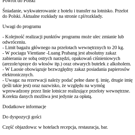
Powrót do Polski
Śniadanie, wykwaterowanie z hotelu i transfer na lotnisko. Przelot
do Polski. Aktualne rozkłady na stronie r.pl/rozklady.
Uwagi do programu
- Kolejność realizacji punktów programu może ulec zmianie lub
odwróceniu.
- Limit bagażu głównego na przelotach wewnętrznych to 20 kg.
- W pociagu Vientiane -Luang Prabang jest absolutny zakaz
zabierania ze sobą ostrych narzędzi, opakowań ciśnieniowych
(arezole/spraye do włosów itp.) oraz otwarych butelek z alkoholem.
- W Laosie obowiązuje bezwzględny zakaz posiadania papierosów
elektronicznych.
- Uwaga: na rezerwacji należy podać pełne dane tj. imię, drugie imię
(jeśli takie jest) oraz nazwisko, że względu na wymóg
wprowadzony przez linie lotnicze realizujące przeloty wewnętrzne.
Korekta danych możliwa jest jedynie za opłatą.
Dodatkowe informacje
Do dyspozycji gości
Część objazdowa: w hotelach recepcja, restauracja, bar.