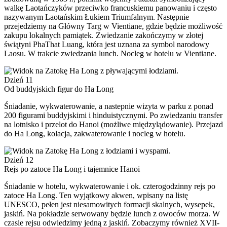
walkę Laotańczyków przeciwko francuskiemu panowaniu i często
nazywanym Laotańskim Łukiem Triumfalnym. Następnie
przejedziemy na Główny Targ w Vientiane, gdzie będzie możliwość
zakupu lokalnych pamiątek. Zwiedzanie zakończymy w złotej
świątyni PhaThat Luang, która jest uznana za symbol narodowy
Laosu. W trakcie zwiedzania lunch. Nocleg w hotelu w Vientiane.
Dzień 11
Od buddyjskich figur do Ha Long
Śniadanie, wykwaterowanie, a nastepnie wizyta w parku z ponad
200 figurami buddyjskimi i hinduistycznymi. Po zwiedzaniu transfer
na lotnisko i przelot do Hanoi (możliwe międzylądowanie). Przejazd
do Ha Long, kolacja, zakwaterowanie i nocleg w hotelu.
Dzień 12
Rejs po zatoce Ha Long i tajemnice Hanoi
Śniadanie w hotelu, wykwaterowanie i ok. czterogodzinny rejs po
zatoce Ha Long. Ten wyjątkowy akwen, wpisany na listę
UNESCO, pełen jest niesamowitych formacji skalnych, wysepek,
jaskiń. Na pokładzie serwowany będzie lunch z owoców morza. W
czasie rejsu odwiedzimy jedną z jaskiń. Zobaczymy również XVII-