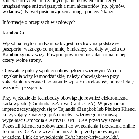
zabierać do Wietnamu żadnych papierosów elektronicznych,
urządzeń vape ani związanych z nimi akcesoriów (np. płynów,
wkładów). Nawet puste urządzenia mogą podlegać karze.
Informacje o przepisach wjazdowych
Kambodża
Wjazd na terytorium Kambodży jest możliwy na podstawie
paszportu, ważnego co najmniej 6 miesięcy od daty wjazdu do
Kambodży oraz wizy. Paszport powinien posiadać co najmniej
cztery wolne strony.
Obywatele polscy są objęci obowiązkiem wizowym. W celu
uzyskania wizy kambodżańskiej należy obowiązkowo przy
zakładaniu rezerwacji poprawnie wpisać narodowość, numer i datę
ważności paszportu.
Przy wjeździe do Kambodży obowiązuje również elektroniczna
karta wjazdu (Cambodia e-Arrival Card - CeA). W przypadku
imprez zaczynających się w Tajlandii (Bangkok lub Phuket) Klienci
korzystający z naszego pośrednictwa wizowego nie muszą
wypełniać Cambodia e-Arrival Card – CeA przed wyjazdem.
Pozostali Klienci są zobowiązani do wypełnienia i przesłania online
formularza CeA nie wcześniej niż 7 dni przed planowanym
wjazdem. Link do wypełnienia CeA: https://arrival.gov.kh/.