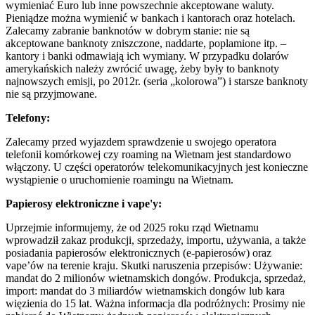
wymieniać Euro lub inne powszechnie akceptowane waluty.
Pieniądze można wymienić w bankach i kantorach oraz hotelach.
Zalecamy zabranie banknotów w dobrym stanie: nie są
akceptowane banknoty zniszczone, naddarte, poplamione itp. –
kantory i banki odmawiają ich wymiany. W przypadku dolarów
amerykańskich należy zwrócić uwagę, żeby były to banknoty
najnowszych emisji, po 2012r. (seria „kolorowa”) i starsze banknoty
nie są przyjmowane.
Telefony:
Zalecamy przed wyjazdem sprawdzenie u swojego operatora
telefonii komórkowej czy roaming na Wietnam jest standardowo
włączony. U części operatorów telekomunikacyjnych jest konieczne
wystąpienie o uruchomienie roamingu na Wietnam.
Papierosy elektroniczne i vape'y:
Uprzejmie informujemy, że od 2025 roku rząd Wietnamu
wprowadził zakaz produkcji, sprzedaży, importu, używania, a także
posiadania papierosów elektronicznych (e-papierosów) oraz
vape’ów na terenie kraju. Skutki naruszenia przepisów: Używanie:
mandat do 2 milionów wietnamskich dongów. Produkcja, sprzedaż,
import: mandat do 3 miliardów wietnamskich dongów lub kara
więzienia do 15 lat. Ważna informacja dla podróżnych: Prosimy nie