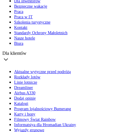
Dla inwestorów
Bezpieczne wakacje
Praca
Praca w IT
Szkolenia turystyczne
Kontakt
Standardy Ochrony Małoletnich
Nasze hotele
Biura
Dla klientów
Aktualne wytyczne przed podróżą
Rozkłady lotów
Linie lotnicze
Dreamliner
Airbus A330
Dodaj opinię
Katalogi
Program lojalnościowy Bumerang
Karty i bony
Filmowy Świat Rainbow
Informatsiya dla Hromadian Ukrainy
Wyjazdy grupowe