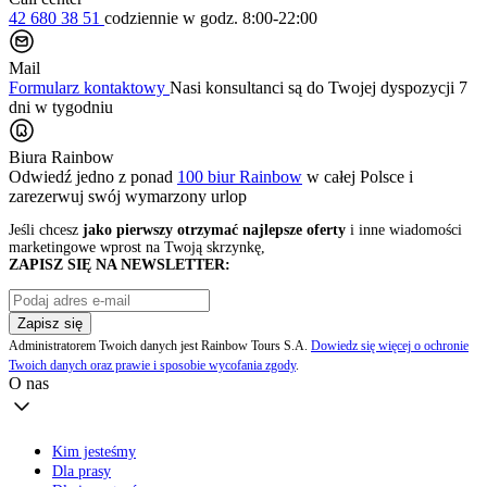
42 680 38 51
codziennie
w godz. 8:00-22:00
Mail
Formularz kontaktowy
Nasi konsultanci są do Twojej dyspozycji 7
dni w tygodniu
Biura Rainbow
Odwiedź jedno z ponad
100 biur Rainbow
w całej Polsce i
zarezerwuj swój
wymarzony urlop
Jeśli chcesz
jako pierwszy otrzymać najlepsze oferty
i inne wiadomości
marketingowe wprost na Twoją skrzynkę,
ZAPISZ SIĘ NA NEWSLETTER:
Zapisz się
Administratorem Twoich danych jest Rainbow Tours S.A.
Dowiedz się więcej o ochronie
Twoich danych oraz prawie i sposobie wycofania zgody
.
O nas
Kim jesteśmy
Dla prasy