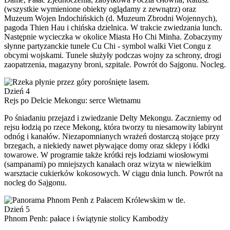
(wszystkie wymienione obiekty oglądamy z zewnątrz) oraz
Muzeum Wojen Indochińskich (d. Muzeum Zbrodni Wojennych),
pagoda Thien Hau i chińska dzielnica. W trakcie zwiedzania lunch.
Następnie wycieczka w okolice Miasta Ho Chi Minha. Zobaczymy
słynne partyzanckie tunele Cu Chi - symbol walki Viet Congu z
obcymi wojskami. Tunele służyły podczas wojny za schrony, drogi
zaopatrzenia, magazyny broni, szpitale. Powrót do Sajgonu. Nocleg.
Dzień 4
Rejs po Delcie Mekongu: serce Wietnamu
Po śniadaniu przejazd i zwiedzanie Delty Mekongu. Zaczniemy od
rejsu łodzią po rzece Mekong, która tworzy tu niesamowity labirynt
odnóg i kanałów. Niezapomnianych wrażeń dostarczą stojące przy
brzegach, a niekiedy nawet pływające domy oraz sklepy i łódki
towarowe. W programie także krótki rejs łodziami wiosłowymi
(sampanami) po mniejszych kanałach oraz wizyta w niewielkim
warsztacie cukierków kokosowych. W ciągu dnia lunch. Powrót na
nocleg do Sajgonu.
Dzień 5
Phnom Penh: pałace i świątynie stolicy Kambodży