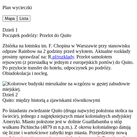
Plan wycieczki
Mapa
Lista
Dzień 1
Początek podróży: Przelot do Quito
Zbiórka na lotnisku im. F. Chopina w Warszawie przy stanowisku
odpraw Rainbow na 2 godziny przed wylotem. Aktualne rozkłady
prosimy sprawdzać na: R
.pl/rozklady
. Przelot samolotem
rejsowym (z przesiadką w jednym z europejskich portów) do Quito.
Po przylocie transfer do hotelu, odpoczynek po podróży.
Obiadokolacja i nocleg.
Dzień 2
Quito: między historią a zjawiskami równikowymi
Po śniadaniu zwiedzanie Quito (druga najwyżej położona stolica na
świecie), jednego z najpiękniejszych miast kolonialnych andyjskiej
Ameryki. Miasto położone jest w dolinie Guaillabamba u stóp
wulkanu Pichincha (4879 m n.p.m.). Z okresu kolonialnego datują
się liczne i wartościowe zabytki tego miasta. Przejedziemy nową