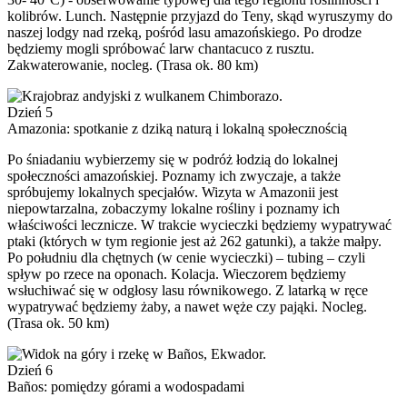
kolibrów. Lunch. Następnie przyjazd do Teny, skąd wyruszymy do
naszej lodgy nad rzeką, pośród lasu amazońskiego. Po drodze
będziemy mogli spróbować larw chantacuco z rusztu.
Zakwaterowanie, nocleg. (Trasa ok. 80 km)
Dzień 5
Amazonia: spotkanie z dziką naturą i lokalną społecznością
Po śniadaniu wybierzemy się w podróż łodzią do lokalnej
społeczności amazońskiej. Poznamy ich zwyczaje, a także
spróbujemy lokalnych specjałów. Wizyta w Amazonii jest
niepowtarzalna, zobaczymy lokalne rośliny i poznamy ich
właściwości lecznicze. W trakcie wycieczki będziemy wypatrywać
ptaki (których w tym regionie jest aż 262 gatunki), a także małpy.
Po południu dla chętnych (w cenie wycieczki) – tubing – czyli
spływ po rzece na oponach. Kolacja. Wieczorem będziemy
wsłuchiwać się w odgłosy lasu równikowego. Z latarką w ręce
wypatrywać będziemy żaby, a nawet węże czy pająki. Nocleg.
(Trasa ok. 50 km)
Dzień 6
Baños: pomiędzy górami a wodospadami