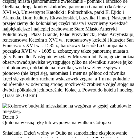
częścią miasta (panoramiczne zwiedzanie - pomnik Francisco de
Orellana, droga konkwistadorów, panorama Guapulo (kościół z
XVI w.), Uniwersytet Katolicki i Politechnika, parki El Ejido i
Alameda, Dom Kultury Ekwadorskiej, bazylika i inne). Następnie
przejedziemy do kolonialnej części miasta i zaczniemy zwiedzać
najpiękniejsze i najlepiej zachowane Stare Miasto Ameryki
Południowej - Plaza Grande, Pałac Prezydencki, Pałac Arcybiskupi,
renesansowa Katedra z XVI w., renesansowy kościół i klasztor San
Francisco z XVI w. - 1535 r., barokowy kościół La Compañía z
początku XVII w. - 1605 r., zobaczymy także panoramę miasta z
góry Panecillo. Następnie wizyta w Muzeum Inti Nan, gdzie można
obserwować zjawiska występujące tylko na równiku: surowe jajko
stoi pionowo, dokładnie na równiku, woda w zlewie spływa
pionowo (nie kręci się), natomiast 1 metr na północ od równika
kręci się zgodnie z ruchem wskazówek zegara, a 1 m na południe
od równika w odwrotną stronę; możliwość zrobienia zdjęć stojąc na
dwóch półkulach jednocześnie. Kolacja. Powrót do hotelu i nocleg.
(Trasa ok. 60 km)
Dzień 3
Quito na własną rękę lub wyprawa na wulkan Cotopaxi
Śniadanie. Dzień wolny w Quito na samodzielne eksplorowanie