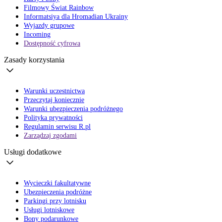
Filmowy Świat Rainbow
Informatsiya dla Hromadian Ukrainy
Wyjazdy grupowe
Incoming
Dostępność cyfrowa
Zasady korzystania
Warunki uczestnictwa
Przeczytaj koniecznie
Warunki ubezpieczenia podróżnego
Polityka prywatności
Regulamin serwisu R.pl
Zarządzaj zgodami
Usługi dodatkowe
Wycieczki fakultatywne
Ubezpieczenia podróżne
Parkingi przy lotnisku
Usługi lotniskowe
Bony podarunkowe