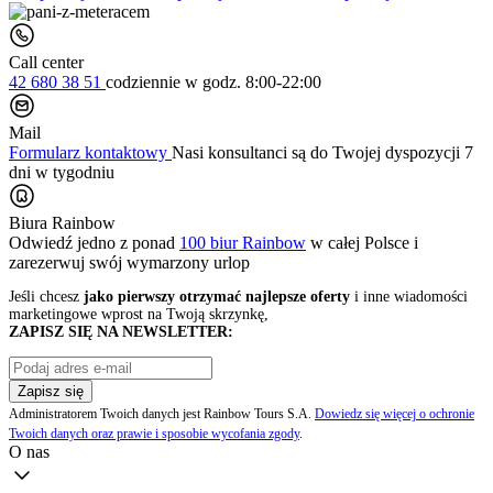
Call center
42 680 38 51
codziennie
w godz. 8:00-22:00
Mail
Formularz kontaktowy
Nasi konsultanci są do Twojej dyspozycji 7
dni w tygodniu
Biura Rainbow
Odwiedź jedno z ponad
100 biur Rainbow
w całej Polsce i
zarezerwuj swój
wymarzony urlop
Jeśli chcesz
jako pierwszy otrzymać najlepsze oferty
i inne wiadomości
marketingowe wprost na Twoją skrzynkę,
ZAPISZ SIĘ NA NEWSLETTER:
Zapisz się
Administratorem Twoich danych jest Rainbow Tours S.A.
Dowiedz się więcej o ochronie
Twoich danych oraz prawie i sposobie wycofania zgody
.
O nas