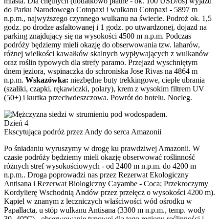
miasta. Dla chętnych (dodatkowo płatne - ok. 100 USD/os) wyjazd
do Parku Narodowego Cotopaxi i wulkanu Cotopaxi - 5897 m
n.p.m., najwyższego czynnego wulkanu na świecie. Podroż ok. 1,5
godz. po drodze asfaltowanej i 1 godz. po utwardzonej, dojazd na
parking znajdujący się na wysokości 4500 m n.p.m. Podczas
podróży będziemy mieli okazję do obserwowania tzw. laharów,
różnej wielkości kawałków skalnych wypływających z wulkanów
oraz roślin typowych dla strefy paramo. Przejazd wyschniętym
dnem jeziora, wspinaczka do schroniska Jose Rivas na 4864 m
n.p.m.
Wskazówka:
niezbędne buty trekkingowe, ciepłe ubrania
(szaliki, czapki, rękawiczki, polary), krem z wysokim filtrem UV
(50+) i kurtka przeciwdeszczowa. Powrót do hotelu. Nocleg.
Dzień 4
Ekscytująca podróż przez Andy do serca Amazonii
Po śniadaniu wyruszymy w drogę ku prawdziwej Amazonii. W
czasie podróży będziemy mieli okazję obserwować roślinność
różnych stref wysokościowych - od 2400 m n.p.m. do 4200 m
n.p.m.. Droga poprowadzi nas przez Rezerwat Ekologiczny
Antisana i Rezerwat Biologiczny Cayambe - Coca; Przekroczymy
Kordylierę Wschodnią Andów przez przełęcz o wysokości 4200 m).
Kąpiel w znanym z leczniczych właściwości wód ośrodku w
Papallacta, u stóp wulkanu Antisana (3300 m n.p.m., temp. wody
30- 40°C) - obserwowanie typowej dla tego regionu roślinności i