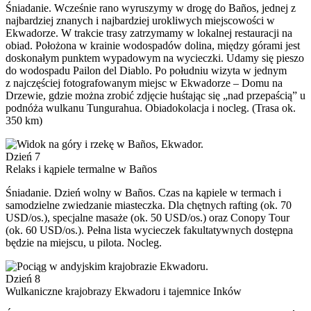
Śniadanie. Wcześnie rano wyruszymy w drogę do Baños, jednej z
najbardziej znanych i najbardziej urokliwych miejscowości w
Ekwadorze. W trakcie trasy zatrzymamy w lokalnej restauracji na
obiad. Położona w krainie wodospadów dolina, między górami jest
doskonałym punktem wypadowym na wycieczki. Udamy się pieszo
do wodospadu Pailon del Diablo. Po południu wizyta w jednym
z najczęściej fotografowanym miejsc w Ekwadorze – Domu na
Drzewie, gdzie można zrobić zdjęcie huśtając się „nad przepaścią” u
podnóża wulkanu Tungurahua. Obiadokolacja i nocleg. (Trasa ok.
350 km)
Dzień 7
Relaks i kąpiele termalne w Baños
Śniadanie. Dzień wolny w Baños. Czas na kąpiele w termach i
samodzielne zwiedzanie miasteczka. Dla chętnych rafting (ok. 70
USD/os.), specjalne masaże (ok. 50 USD/os.) oraz Conopy Tour
(ok. 60 USD/os.). Pełna lista wycieczek fakultatywnych dostępna
będzie na miejscu, u pilota. Nocleg.
Dzień 8
Wulkaniczne krajobrazy Ekwadoru i tajemnice Inków