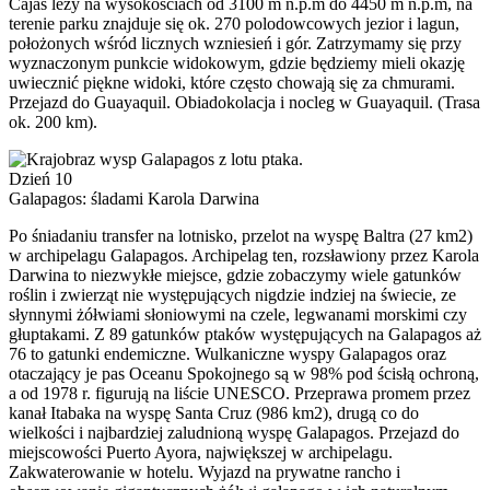
Cajas leży na wysokościach od 3100 m n.p.m do 4450 m n.p.m, na
terenie parku znajduje się ok. 270 polodowcowych jezior i lagun,
położonych wśród licznych wzniesień i gór. Zatrzymamy się przy
wyznaczonym punkcie widokowym, gdzie będziemy mieli okazję
uwiecznić piękne widoki, które często chowają się za chmurami.
Przejazd do Guayaquil. Obiadokolacja i nocleg w Guayaquil. (Trasa
ok. 200 km).
Dzień 10
Galapagos: śladami Karola Darwina
Po śniadaniu transfer na lotnisko, przelot na wyspę Baltra (27 km2)
w archipelagu Galapagos. Archipelag ten, rozsławiony przez Karola
Darwina to niezwykłe miejsce, gdzie zobaczymy wiele gatunków
roślin i zwierząt nie występujących nigdzie indziej na świecie, ze
słynnymi żółwiami słoniowymi na czele, legwanami morskimi czy
głuptakami. Z 89 gatunków ptaków występujących na Galapagos aż
76 to gatunki endemiczne. Wulkaniczne wyspy Galapagos oraz
otaczający je pas Oceanu Spokojnego są w 98% pod ścisłą ochroną,
a od 1978 r. figurują na liście UNESCO. Przeprawa promem przez
kanał Itabaka na wyspę Santa Cruz (986 km2), drugą co do
wielkości i najbardziej zaludnioną wyspę Galapagos. Przejazd do
miejscowości Puerto Ayora, największej w archipelagu.
Zakwaterowanie w hotelu. Wyjazd na prywatne rancho i