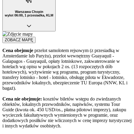
Warszawa Chopin
wylot 06:00, 1 przesiadka, KLM
ZOBACZ MAPĘ
Cena obejmuje
przelot samolotem rejsowym (z przesiadką w
Amsterdamie lub Paryżu), przelot wewnętrzny Guayaquil -
Galapagos - Guayaquil, opłaty lotniskowe, zakwaterowanie w
hotelach wg opisu w pokojach 2 os. (13 rozpoczętych dób
hotelowych), wyżywienie wg programu, program turystyczny,
transfery lotnisko - hotel - lotnisko, obsługę pilota w Ekwadorze,
przewodników lokalnych, ubezpieczenie TU Europa (NNW, KL i
bagaż).
Cena nie obejmuje:
kosztów biletów wstępu do zwiedzanych
obiektów, lokalnych przewodników, napiwków, systemu Tour
Guide (kwota ok. 450 USD/os., płatna pilotowi imprezy), zakupu
wycieczek fakultatywnych wymienionych w programie, oraz
dodatkowych posiłków nie wliczonych w cenę imprezy turystycznej
i innych wydatków osobistych.