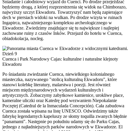
Śniadanie i całodniowy wyjazd do Cuenci. Po drodze przejeżdzać
będziemy drogą, z której rozprzestrzenia się widok na Chimborazo,
najwyższy szczyt Ekwadoru. Towarzyszyć nam będą zapierające
dech w piersiach widoki na wulkan. Po drodze wizyta w ruinach
Ingapirca, najważniejszego kompleksu archeologicznego w
Ekwadorze. Zwiedzimy znajdujące się tu największe i najlepiej
zachowane ruiny z czasów Inków. Przejazd do hotelu w Cuenca,
obiadokolacja, nocleg.
Dzień 9
Cuenca i Park Narodowy Cajas: kulturalne i naturalne klejnoty
Ekwadoru
Po śniadaniu zwiedzanie Cuenca, niewielkiego kolonialnego
miasteczka, nazywanego "stolicą kulturalną Ekwadoru", które
stanowi kolebkę literatury, malarstwa i poezji. Jest również
miejscem międzynarodowych wydarzeń kulturalnych i
artystycznych. Zobaczymy zabytkowe kamienice, urokliwe place,
kameralne uliczki oraz Katedrę pod wezwaniem Niepokalanie
Poczętej (Catedral de la Inmaculada Concepción). Cała zabudowa
Cuenca została wpisana na listę UNESCO. Odwiedzimy także
fabrykę legendarnych kapeluszy ze słomy toquilla zwanych błędnie
"panamami". Następnie po południu udamy się do Parku Cajas,
jednego z najładniejszych parków narodowych w Ekwadorze. El