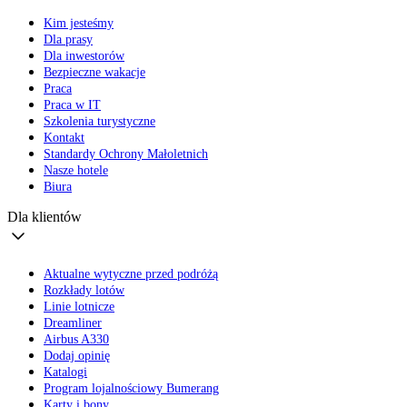
Kim jesteśmy
Dla prasy
Dla inwestorów
Bezpieczne wakacje
Praca
Praca w IT
Szkolenia turystyczne
Kontakt
Standardy Ochrony Małoletnich
Nasze hotele
Biura
Dla klientów
Aktualne wytyczne przed podróżą
Rozkłady lotów
Linie lotnicze
Dreamliner
Airbus A330
Dodaj opinię
Katalogi
Program lojalnościowy Bumerang
Karty i bony