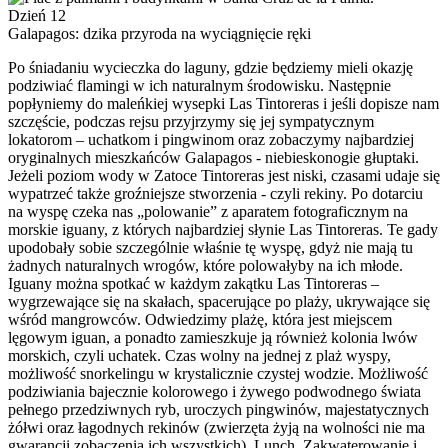
Dzień 12
Galapagos: dzika przyroda na wyciągnięcie ręki
Po śniadaniu wycieczka do laguny, gdzie będziemy mieli okazję
podziwiać flamingi w ich naturalnym środowisku. Następnie
popłyniemy do maleńkiej wysepki Las Tintoreras i jeśli dopisze nam
szczęście, podczas rejsu przyjrzymy się jej sympatycznym
lokatorom – uchatkom i pingwinom oraz zobaczymy najbardziej
oryginalnych mieszkańców Galapagos - niebieskonogie głuptaki.
Jeżeli poziom wody w Zatoce Tintoreras jest niski, czasami udaje się
wypatrzeć także groźniejsze stworzenia - czyli rekiny. Po dotarciu
na wyspę czeka nas „polowanie” z aparatem fotograficznym na
morskie iguany, z których najbardziej słynie Las Tintoreras. Te gady
upodobały sobie szczególnie właśnie tę wyspę, gdyż nie mają tu
żadnych naturalnych wrogów, które polowałyby na ich młode.
Iguany można spotkać w każdym zakątku Las Tintoreras –
wygrzewające się na skałach, spacerujące po plaży, ukrywające się
wśród mangrowców. Odwiedzimy plażę, która jest miejscem
lęgowym iguan, a ponadto zamieszkuje ją również kolonia lwów
morskich, czyli uchatek. Czas wolny na jednej z plaż wyspy,
możliwość snorkelingu w krystalicznie czystej wodzie. Możliwość
podziwiania bajecznie kolorowego i żywego podwodnego świata
pełnego przedziwnych ryb, uroczych pingwinów, majestatycznych
żółwi oraz łagodnych rekinów (zwierzęta żyją na wolności nie ma
gwarancji zobaczenia ich wszystkich). Lunch. Zakwaterowanie i