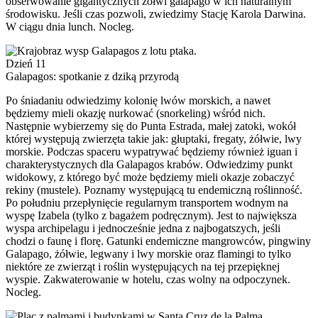
obserwowanie gigantycznych żółwi galapago w ich naturalnym
środowisku. Jeśli czas pozwoli, zwiedzimy Stację Karola Darwina.
W ciągu dnia lunch. Nocleg.
Dzień 11
Galapagos: spotkanie z dziką przyrodą
Po śniadaniu odwiedzimy kolonię lwów morskich, a nawet
będziemy mieli okazję nurkować (snorkeling) wśród nich.
Następnie wybierzemy się do Punta Estrada, małej zatoki, wokół
której występują zwierzęta takie jak: głuptaki, fregaty, żółwie, lwy
morskie. Podczas spaceru wypatrywać będziemy również iguan i
charakterystycznych dla Galapagos krabów. Odwiedzimy punkt
widokowy, z którego być może będziemy mieli okazje zobaczyć
rekiny (mustele). Poznamy występującą tu endemiczną roślinność.
Po południu przepłynięcie regularnym transportem wodnym na
wyspę Izabela (tylko z bagażem podręcznym). Jest to największa
wyspa archipelagu i jednocześnie jedna z najbogatszych, jeśli
chodzi o faunę i florę. Gatunki endemiczne mangrowców, pingwiny
Galapago, żółwie, legwany i lwy morskie oraz flamingi to tylko
niektóre ze zwierząt i roślin występujących na tej przepięknej
wyspie. Zakwaterowanie w hotelu, czas wolny na odpoczynek.
Nocleg.