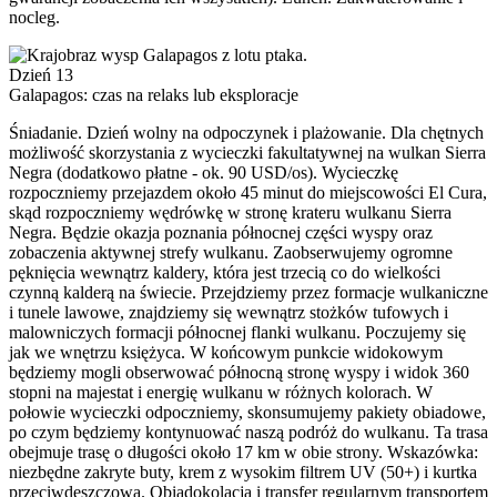
nocleg.
Dzień 13
Galapagos: czas na relaks lub eksploracje
Śniadanie. Dzień wolny na odpoczynek i plażowanie. Dla chętnych
możliwość skorzystania z wycieczki fakultatywnej na wulkan Sierra
Negra (dodatkowo płatne - ok. 90 USD/os). Wycieczkę
rozpoczniemy przejazdem około 45 minut do miejscowości El Cura,
skąd rozpoczniemy wędrówkę w stronę krateru wulkanu Sierra
Negra. Będzie okazja poznania północnej części wyspy oraz
zobaczenia aktywnej strefy wulkanu. Zaobserwujemy ogromne
pęknięcia wewnątrz kaldery, która jest trzecią co do wielkości
czynną kalderą na świecie. Przejdziemy przez formacje wulkaniczne
i tunele lawowe, znajdziemy się wewnątrz stożków tufowych i
malowniczych formacji północnej flanki wulkanu. Poczujemy się
jak we wnętrzu księżyca. W końcowym punkcie widokowym
będziemy mogli obserwować północną stronę wyspy i widok 360
stopni na majestat i energię wulkanu w różnych kolorach. W
połowie wycieczki odpoczniemy, skonsumujemy pakiety obiadowe,
po czym będziemy kontynuować naszą podróż do wulkanu. Ta trasa
obejmuje trasę o długości około 17 km w obie strony. Wskazówka:
niezbędne zakryte buty, krem z wysokim filtrem UV (50+) i kurtka
przeciwdeszczowa. Obiadokolacja i transfer regularnym transportem