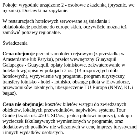
Pokoje: wygodnie urządzone 2 - osobowe z łazienką (prysznic, wc,
ręczniki). Dostawki na zapytanie.
W restauracjach hotelowych serwowane są śniadania i
obiadokolacje podobne do europejskich, oczywiście można też
zamówić potrawy regionalne.
Świadczenia
Cena obejmuje
przelot samolotem rejsowym (z przesiadką w
Amsterdamie lub Paryżu), przelot wewnętrzny Guayaquil -
Galapagos - Guayaquil, opłaty lotniskowe, zakwaterowanie w
hotelach wg opisu w pokojach 2 os. (13 rozpoczętych dób
hotelowych), wyżywienie wg programu, program turystyczny,
transfery lotnisko - hotel - lotnisko, obsługę pilota w Ekwadorze,
przewodników lokalnych, ubezpieczenie TU Europa (NNW, KL i
bagaż).
Cena nie obejmuje:
kosztów biletów wstępu do zwiedzanych
obiektów, lokalnych przewodników, napiwków, systemu Tour
Guide (kwota ok. 450 USD/os., płatna pilotowi imprezy), zakupu
wycieczek fakultatywnych wymienionych w programie, oraz
dodatkowych posiłków nie wliczonych w cenę imprezy turystycznej
i innych wydatków osobistych.