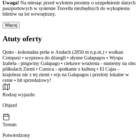
Uwaga!
Na miesiąc przed wylotem prosimy o uzupełnienie danych
paszportowych w systemie Travella niezbędnych do wykupienia
biletów na lot wewnętrzny.
Więcej
Atuty oferty
Quito - kolonialna perła w Andach (2850 m n.p.m.) • wulkan
Cotopaxi • wyprawa do dżungli • słynne Galapagos • Wyspa
Izabela - pingwiny Galapago • ciekawe wrażenia - staniemy na obu
półkulach Ziemi • Cuenca - spotkanie z kulturą • El Cajas -
krajobraz nie z tej ziemi • rejs na Galapagos i przeloty lokalne w
cenie • hit sprzedażowy!
Rodzaj wyjazdu
Objazd
Termin
Potwierdzony