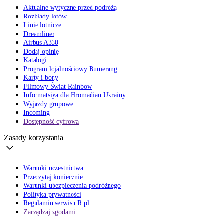
Aktualne wytyczne przed podróżą
Rozkłady lotów
Linie lotnicze
Dreamliner
Airbus A330
Dodaj opinię
Katalogi
Program lojalnościowy Bumerang
Karty i bony
Filmowy Świat Rainbow
Informatsiya dla Hromadian Ukrainy
Wyjazdy grupowe
Incoming
Dostępność cyfrowa
Zasady korzystania
Warunki uczestnictwa
Przeczytaj koniecznie
Warunki ubezpieczenia podróżnego
Polityka prywatności
Regulamin serwisu R.pl
Zarządzaj zgodami