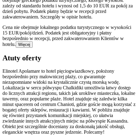
obejmuje greckiego podatku turystycznego, którego wysokość
zależy od standardu hotelu i wynosi od 1,5 do 10 EUR za pokój za
dzień pobytu. Podatek płatny będzie w recepcji przed
zakwaterowaniem. Szczegóły w opisie hotelu.
Cena nie obejmuje lokalnego podatku turystycznego w wysokości
15 EUR/pokój/dzień. Podatek jest obligatoryjny i płatny
bezpośrednio w recepcji, przed zakwaterowaniem Klientów w
hotelu.
Więcej
Atuty oferty
Elinotel Apolamare to hotel pięciogwiazdkowy, położony
bezpośrednio przy malowniczej plaży, co gwarantuje
niezapomniane widoki na krystalicznie czystą morską wodę.
Lokalizacja w sercu półwyspu Chalkidiki umożliwia łatwy dostęp
do licznych atrakcji regionu, takich jak urokliwe miasteczka, lokalne
tawerny, oraz popularne plaże. Hotel znajduje się zaledwie kilka
minut spacerem od centrum Chanioti, gdzie goście mogą korzystać z
bogatej oferty sklepów, restauracji i kawiarni. W pobliżu znajduje
się również przystanek komunikacji miejskiej, co ułatwia
zwiedzanie innych atrakcyjnych miejsc na półwyspie Kassandra.
Obiekt jest szczególnie doceniany za doskonałą jakość obsługi,
eleganckie wnętrza oraz pyszne jedzenie. Polecamy!