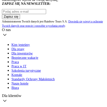
ZAPISZ SIĘ NA NEWSLETTER:
Zapisz się
Administratorem Twoich danych jest Rainbow Tours S.A.
Dowiedz się więcej o ochronie
Twoich danych oraz prawie i sposobie wycofania zgody
.
O nas
Kim jesteśmy
Dla prasy
Dla inwestorów
Bezpieczne wakacje
Praca
Praca w IT
Szkolenia turystyczne
Kontakt
Standardy Ochrony Małoletnich
Nasze hotele
Biura
Dla klientów