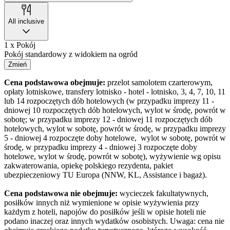
All inclusive
1 x Pokój
Pokój standardowy z widokiem na ogród
Zmień
Cena podstawowa obejmuje:
przelot samolotem czarterowym,
opłaty lotniskowe, transfery lotnisko - hotel - lotnisko, 3, 4, 7, 10, 11
lub 14 rozpoczętych dób hotelowych (w przypadku imprezy 11 -
dniowej 10 rozpoczętych dób hotelowych, wylot w środę, powrót w
sobotę; w przypadku imprezy 12 - dniowej 11 rozpoczętych dób
hotelowych, wylot w sobotę, powrót w środę, w przypadku imprezy
5 - dniowej 4 rozpoczęte doby hotelowe, wylot w sobotę, powrót w
środę, w przypadku imprezy 4 - dniowej 3 rozpoczęte doby
hotelowe, wylot w środę, powrót w sobotę), wyżywienie wg opisu
zakwaterowania, opiekę polskiego rezydenta, pakiet
ubezpieczeniowy TU Europa (NNW, KL, Assistance i bagaż).
Cena podstawowa nie obejmuje:
wycieczek fakultatywnych,
posiłków innych niż wymienione w opisie wyżywienia przy
każdym z hoteli, napojów do posiłków jeśli w opisie hoteli nie
podano inaczej oraz innych wydatków osobistych. Uwaga: cena nie