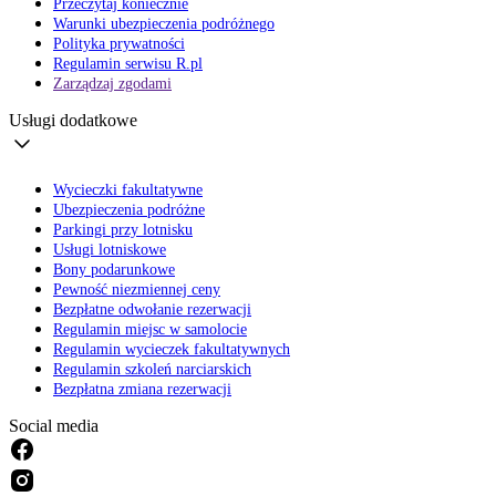
Przeczytaj koniecznie
Warunki ubezpieczenia podróżnego
Polityka prywatności
Regulamin serwisu R.pl
Zarządzaj zgodami
Usługi dodatkowe
Wycieczki fakultatywne
Ubezpieczenia podróżne
Parkingi przy lotnisku
Usługi lotniskowe
Bony podarunkowe
Pewność niezmiennej ceny
Bezpłatne odwołanie rezerwacji
Regulamin miejsc w samolocie
Regulamin wycieczek fakultatywnych
Regulamin szkoleń narciarskich
Bezpłatna zmiana rezerwacji
Social media