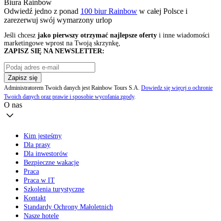
Biura Rainbow
Odwiedź jedno z ponad
100 biur Rainbow
w całej Polsce i
zarezerwuj swój
wymarzony urlop
Jeśli chcesz
jako pierwszy otrzymać najlepsze oferty
i inne wiadomości
marketingowe wprost na Twoją skrzynkę,
ZAPISZ SIĘ NA NEWSLETTER:
Zapisz się
Administratorem Twoich danych jest Rainbow Tours S.A.
Dowiedz się więcej o ochronie
Twoich danych oraz prawie i sposobie wycofania zgody
.
O nas
Kim jesteśmy
Dla prasy
Dla inwestorów
Bezpieczne wakacje
Praca
Praca w IT
Szkolenia turystyczne
Kontakt
Standardy Ochrony Małoletnich
Nasze hotele