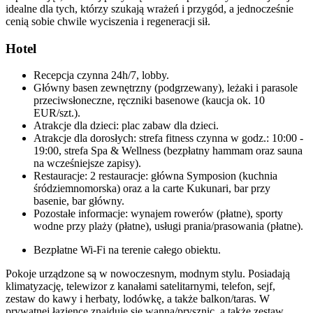
idealne dla tych, którzy szukają wrażeń i przygód, a jednocześnie
cenią sobie chwile wyciszenia i regeneracji sił.
Hotel
Recepcja czynna 24h/7, lobby.
Główny basen zewnętrzny (podgrzewany), leżaki i parasole
przeciwsłoneczne, ręczniki basenowe (kaucja ok. 10
EUR/szt.).
Atrakcje dla dzieci: plac zabaw dla dzieci.
Atrakcje dla dorosłych: strefa fitness czynna w godz.: 10:00 -
19:00, strefa Spa & Wellness (bezpłatny hammam oraz sauna
na wcześniejsze zapisy).
Restauracje: 2 restauracje: główna Symposion (kuchnia
śródziemnomorska) oraz a la carte Kukunari, bar przy
basenie, bar główny.
Pozostałe informacje: wynajem rowerów (płatne), sporty
wodne przy plaży (płatne), usługi prania/prasowania (płatne).
Bezpłatne Wi-Fi na terenie całego obiektu.
Pokoje urządzone są w nowoczesnym, modnym stylu. Posiadają
klimatyzację, telewizor z kanałami satelitarnymi, telefon, sejf,
zestaw do kawy i herbaty, lodówkę, a także balkon/taras. W
prywatnej łazience znajduje się wanna/prysznic, a także zestaw