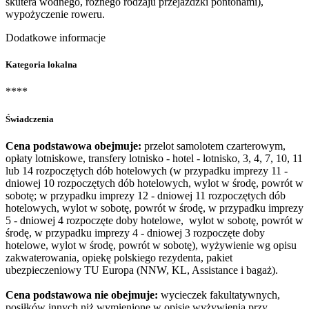
skutera wodnego, różnego rodzaju przejażdżki pontonami),
wypożyczenie roweru.
Dodatkowe informacje
Kategoria lokalna
****
Świadczenia
Cena podstawowa obejmuje:
przelot samolotem czarterowym,
opłaty lotniskowe, transfery lotnisko - hotel - lotnisko, 3, 4, 7, 10, 11
lub 14 rozpoczętych dób hotelowych (w przypadku imprezy 11 -
dniowej 10 rozpoczętych dób hotelowych, wylot w środę, powrót w
sobotę; w przypadku imprezy 12 - dniowej 11 rozpoczętych dób
hotelowych, wylot w sobotę, powrót w środę, w przypadku imprezy
5 - dniowej 4 rozpoczęte doby hotelowe, wylot w sobotę, powrót w
środę, w przypadku imprezy 4 - dniowej 3 rozpoczęte doby
hotelowe, wylot w środę, powrót w sobotę), wyżywienie wg opisu
zakwaterowania, opiekę polskiego rezydenta, pakiet
ubezpieczeniowy TU Europa (NNW, KL, Assistance i bagaż).
Cena podstawowa nie obejmuje:
wycieczek fakultatywnych,
posiłków innych niż wymienione w opisie wyżywienia przy