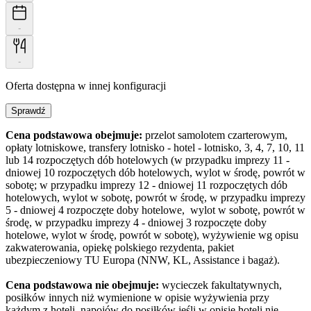
-
-
Oferta dostępna w innej konfiguracji
Sprawdź
Cena podstawowa obejmuje:
przelot samolotem czarterowym,
opłaty lotniskowe, transfery lotnisko - hotel - lotnisko, 3, 4, 7, 10, 11
lub 14 rozpoczętych dób hotelowych (w przypadku imprezy 11 -
dniowej 10 rozpoczętych dób hotelowych, wylot w środę, powrót w
sobotę; w przypadku imprezy 12 - dniowej 11 rozpoczętych dób
hotelowych, wylot w sobotę, powrót w środę, w przypadku imprezy
5 - dniowej 4 rozpoczęte doby hotelowe, wylot w sobotę, powrót w
środę, w przypadku imprezy 4 - dniowej 3 rozpoczęte doby
hotelowe, wylot w środę, powrót w sobotę), wyżywienie wg opisu
zakwaterowania, opiekę polskiego rezydenta, pakiet
ubezpieczeniowy TU Europa (NNW, KL, Assistance i bagaż).
Cena podstawowa nie obejmuje:
wycieczek fakultatywnych,
posiłków innych niż wymienione w opisie wyżywienia przy
każdym z hoteli, napojów do posiłków jeśli w opisie hoteli nie