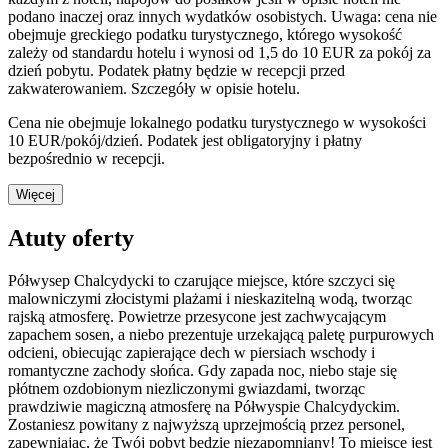
podano inaczej oraz innych wydatków osobistych. Uwaga: cena nie
obejmuje greckiego podatku turystycznego, którego wysokość
zależy od standardu hotelu i wynosi od 1,5 do 10 EUR za pokój za
dzień pobytu. Podatek płatny będzie w recepcji przed
zakwaterowaniem. Szczegóły w opisie hotelu.
Cena nie obejmuje lokalnego podatku turystycznego w wysokości
10 EUR/pokój/dzień. Podatek jest obligatoryjny i płatny
bezpośrednio w recepcji.
Więcej
Atuty oferty
Półwysep Chalcydycki to czarujące miejsce, które szczyci się
malowniczymi złocistymi plażami i nieskazitelną wodą, tworząc
rajską atmosferę. Powietrze przesycone jest zachwycającym
zapachem sosen, a niebo prezentuje urzekającą paletę purpurowych
odcieni, obiecując zapierające dech w piersiach wschody i
romantyczne zachody słońca. Gdy zapada noc, niebo staje się
płótnem ozdobionym niezliczonymi gwiazdami, tworząc
prawdziwie magiczną atmosferę na Półwyspie Chalcydyckim.
Zostaniesz powitany z najwyższą uprzejmością przez personel,
zapewniając, że Twój pobyt będzie niezapomniany! To miejsce jest