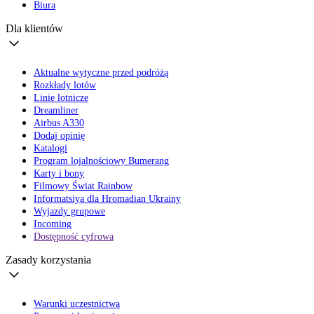
Biura
Dla klientów
Aktualne wytyczne przed podróżą
Rozkłady lotów
Linie lotnicze
Dreamliner
Airbus A330
Dodaj opinię
Katalogi
Program lojalnościowy Bumerang
Karty i bony
Filmowy Świat Rainbow
Informatsiya dla Hromadian Ukrainy
Wyjazdy grupowe
Incoming
Dostępność cyfrowa
Zasady korzystania
Warunki uczestnictwa