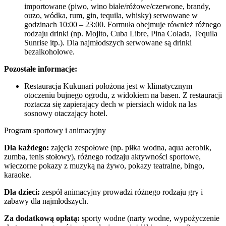
importowane (piwo, wino białe/różowe/czerwone, brandy,
ouzo, wódka, rum, gin, tequila, whisky) serwowane w
godzinach 10:00 – 23:00. Formuła obejmuje również różnego
rodzaju drinki (np. Mojito, Cuba Libre, Pina Colada, Tequila
Sunrise itp.). Dla najmłodszych serwowane są drinki
bezalkoholowe.
Pozostałe informacje:
Restauracja Kukunari położona jest w klimatycznym
otoczeniu bujnego ogrodu, z widokiem na basen. Z restauracji
roztacza się zapierający dech w piersiach widok na las
sosnowy otaczający hotel.
Program sportowy i animacyjny
Dla każdego:
zajęcia zespołowe (np. piłka wodna, aqua aerobik,
zumba, tenis stołowy), różnego rodzaju aktywności sportowe,
wieczorne pokazy z muzyką na żywo, pokazy teatralne, bingo,
karaoke.
Dla dzieci:
zespół animacyjny prowadzi różnego rodzaju gry i
zabawy dla najmłodszych.
Za dodatkową opłatą:
sporty wodne (narty wodne, wypożyczenie