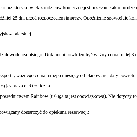
o niż którykolwiek z rodziców konieczne jest przesłanie aktu urodzen
później 25 dni przed rozpoczęciem imprezy. Opóźnienie spowoduje ko
jsko-algierskiej.
ądź dowodu osobistego. Dokument powinien być ważny co najmniej 3 m
aszportu, ważnego co najmniej 6 miesięcy od planowanej daty powrotu 
ą jest wiza elektroniczna.
 pośrednictwem Rainbow (usługa ta jest obowiązkowa). Nie dotyczy to 
owiązany dostarczyć do opiekuna rezerwacji: