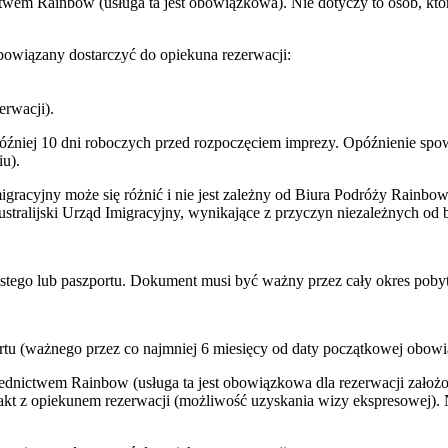
twem Rainbow (usługa ta jest obowiązkowa). Nie dotyczy to osób, któr
owiązany dostarczyć do opiekuna rezerwacji:
erwacji).
później 10 dni roboczych przed rozpoczęciem imprezy. Opóźnienie s
u).
gracyjny może się różnić i nie jest zależny od Biura Podróży Rainbo
ralijski Urząd Imigracyjny, wynikające z przyczyn niezależnych od b
istego lub paszportu. Dokument musi być ważny przez cały okres poby
rtu (ważnego przez co najmniej 6 miesięcy od daty początkowej obowi
ednictwem Rainbow (usługa ta jest obowiązkowa dla rezerwacji założ
kt z opiekunem rezerwacji (możliwość uzyskania wizy ekspresowej). Ni