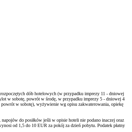
b 14 rozpoczętych dób hotelowych (w przypadku imprezy 11 - dniowej
lot w sobotę, powrót w środę, w przypadku imprezy 5 - dniowej 4
, powrót w sobotę), wyżywienie wg opisu zakwaterowania, opiekę
apojów do posiłków jeśli w opisie hoteli nie podano inaczej oraz
wynosi od 1,5 do 10 EUR za pokój za dzień pobytu. Podatek płatny