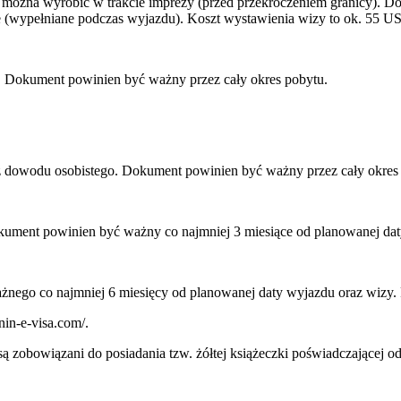
można wyrobić w trakcie imprezy (przed przekroczeniem granicy). Do 
e (wypełniane podczas wyjazdu). Koszt wystawienia wizy to ok. 55 U
u. Dokument powinien być ważny przez cały okres pobytu.
ądź dowodu osobistego. Dokument powinien być ważny przez cały okres
okument powinien być ważny co najmniej 3 miesiące od planowanej da
żnego co najmniej 6 miesięcy od planowanej daty wyjazdu oraz wizy. 
nin-e-visa.com/.
są zobowiązani do posiadania tzw. żółtej książeczki poświadczającej o