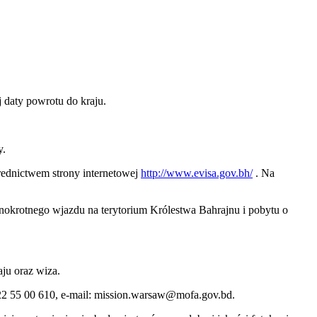
daty powrotu do kraju.
y.
średnictwem strony internetowej
http://www.evisa.gov.bh/
. Na
nokrotnego wjazdu na terytorium Królestwa Bahrajnu i pobytu o
ju oraz wiza.
22 55 00 610, e-mail: mission.warsaw@mofa.gov.bd.