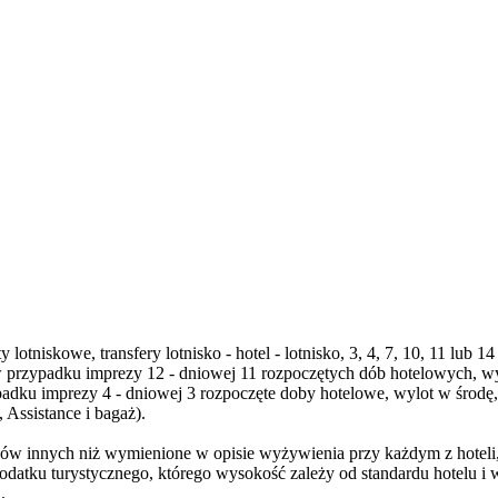
 lotniskowe, transfery lotnisko - hotel - lotnisko, 3, 4, 7, 10, 11 lu
 przypadku imprezy 12 - dniowej 11 rozpoczętych dób hotelowych, wy
padku imprezy 4 - dniowej 3 rozpoczęte doby hotelowe, wylot w środę
Assistance i bagaż).
w innych niż wymienione w opisie wyżywienia przy każdym z hoteli, n
datku turystycznego, którego wysokość zależy od standardu hotelu i 
.