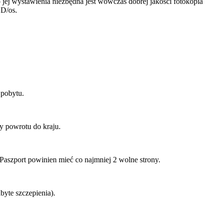
jej wystawienia niezbędna jest wówczas dobrej jakości fotokopia
SD/os.
 pobytu.
ty powrotu do kraju.
Paszport powinien mieć co najmniej 2 wolne strony.
dbyte szczepienia).