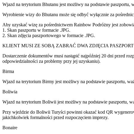
Wjazd na terytorium Bhutanu jest możliwy na podstawie paszportu, 
Wyrobienie wizy do Bhutanu może się odbyć wyłącznie za pośredn
Aby uzyskać wizę za pośrednictwem Rainbow Podróżny jest zobowiąz
1. Skan paszportu w formacie .JPG.
2. Skan zdjęcia paszportowego w formacie .JPG.
KLIENT MUSI ZE SOBĄ ZABRAĆ DWA ZDJĘCIA PASZPOR
Dostarczenie dokumentów musi nastąpić najpóźniej 20 dni przed r
odpowiedzialności za problemy przy jej uzyskaniu).
Birma
Wjazd na terytorium Birmy jest możliwy na podstawie paszportu, waż
Boliwia
Wjazd na terytorium Boliwii jest możliwy na podstawie paszportu, w
Przy wjeździe do Boliwii Turyści powinni okazać kod QR wygenerowan
jakichkolwiek formalności przed rozpoczęciem imprezy.
Bonaire