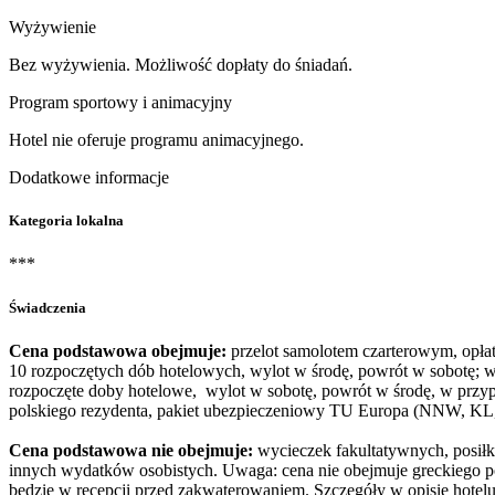
Wyżywienie
Bez wyżywienia. Możliwość dopłaty do śniadań.
Program sportowy i animacyjny
Hotel nie oferuje programu animacyjnego.
Dodatkowe informacje
Kategoria lokalna
***
Świadczenia
Cena podstawowa obejmuje:
przelot samolotem czarterowym, opłaty
10 rozpoczętych dób hotelowych, wylot w środę, powrót w sobotę; w
rozpoczęte doby hotelowe, wylot w sobotę, powrót w środę, w przy
polskiego rezydenta, pakiet ubezpieczeniowy TU Europa (NNW, KL, 
Cena podstawowa nie obejmuje:
wycieczek fakultatywnych, posiłkó
innych wydatków osobistych. Uwaga: cena nie obejmuje greckiego po
będzie w recepcji przed zakwaterowaniem. Szczegóły w opisie hotelu