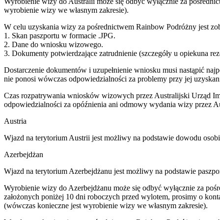
Wyrobienie wizy do Australii może się odbyć wyłącznie za pośrednic
wyrobienie wizy we własnym zakresie).
W celu uzyskania wizy za pośrednictwem Rainbow Podróżny jest zob
1. Skan paszportu w formacie .JPG.
2. Dane do wniosku wizowego.
3. Dokumenty potwierdzające zatrudnienie (szczegóły u opiekuna rez
Dostarczenie dokumentów i uzupełnienie wniosku musi nastąpić naj
nie ponosi wówczas odpowiedzialności za problemy przy jej uzyskani
Czas rozpatrywania wniosków wizowych przez Australijski Urząd Imi
odpowiedzialności za opóźnienia ani odmowy wydania wizy przez Aust
Austria
Wjazd na terytorium Austrii jest możliwy na podstawie dowodu osob
Azerbejdżan
Wjazd na terytorium Azerbejdżanu jest możliwy na podstawie paszpo
Wyrobienie wizy do Azerbejdżanu może się odbyć wyłącznie za pośr
założonych poniżej 10 dni roboczych przed wylotem, prosimy o konta
(wówczas konieczne jest wyrobienie wizy we własnym zakresie).