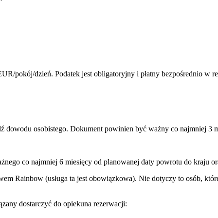
R/pokój/dzień. Podatek jest obligatoryjny i płatny bezpośrednio w r
ądź dowodu osobistego. Dokument powinien być ważny co najmniej 3 m
ażnego co najmniej 6 miesięcy od planowanej daty powrotu do kraju or
wem Rainbow (usługa ta jest obowiązkowa). Nie dotyczy to osób, które
any dostarczyć do opiekuna rezerwacji: