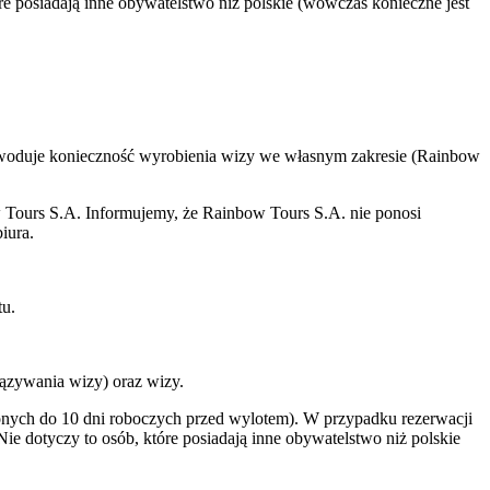
e posiadają inne obywatelstwo niż polskie (wówczas konieczne jest
powoduje konieczność wyrobienia wizy we własnym zakresie (Rainbow
w Tours S.A. Informujemy, że Rainbow Tours S.A. nie ponosi
iura.
tu.
ązywania wizy) oraz wizy.
onych do 10 dni roboczych przed wylotem). W przypadku rezerwacji
e dotyczy to osób, które posiadają inne obywatelstwo niż polskie