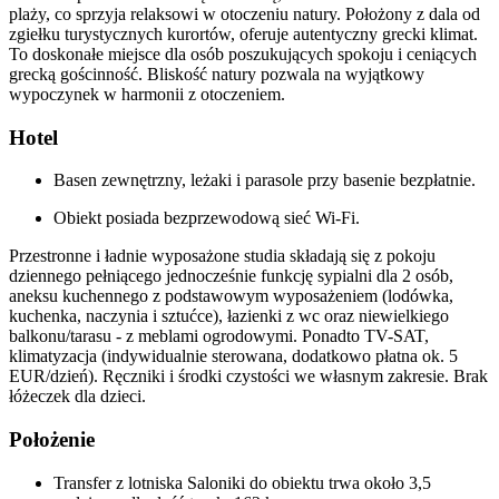
plaży, co sprzyja relaksowi w otoczeniu natury. Położony z dala od
zgiełku turystycznych kurortów, oferuje autentyczny grecki klimat.
To doskonałe miejsce dla osób poszukujących spokoju i ceniących
grecką gościnność. Bliskość natury pozwala na wyjątkowy
wypoczynek w harmonii z otoczeniem.
Hotel
Basen zewnętrzny, leżaki i parasole przy basenie bezpłatnie.
Obiekt posiada bezprzewodową sieć Wi-Fi.
Przestronne i ładnie wyposażone studia składają się z pokoju
dziennego pełniącego jednocześnie funkcję sypialni dla 2 osób,
aneksu kuchennego z podstawowym wyposażeniem (lodówka,
kuchenka, naczynia i sztućce), łazienki z wc oraz niewielkiego
balkonu/tarasu - z meblami ogrodowymi. Ponadto TV-SAT,
klimatyzacja (indywidualnie sterowana, dodatkowo płatna ok. 5
EUR/dzień). Ręczniki i środki czystości we własnym zakresie. Brak
łóżeczek dla dzieci.
Położenie
Transfer z lotniska Saloniki do obiektu trwa około 3,5