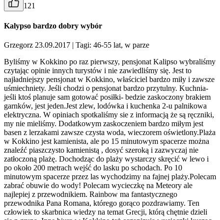
121
Kalypso bardzo dobry wybór
Grzegorz 23.09.2017
| Tagi: 46-55 lat, w parze
Byliśmy w Kokkino po raz pierwszy, pensjonat Kalipso wybraliśmy
czytając opinie innych turystów i nie zawiedliśmy się. Jest to
najładniejszy pensjonat w Kokkino, właściciel bardzo miły i zawsze
uśmiechniety. Jeśli chodzi o pensjonat bardzo przytulny. Kuchnia-
jeśli ktoś planuje sam gotować posiłki- bedzie zaskoczony brakiem
garnków, jest jeden.Jest zlew, lodówka i kuchenka 2-u palnikowa
elektryczna. W opiniach spotkaliśmy sie z informacją że są ręczniki,
my nie mieliśmy. Dodatkowym zaskoczeniem bardzo miłym jest
basen z lerzakami zawsze czysta woda, wieczorem oświetlony.Plaża
w Kokkino jest kamienista, ale po 15 minutowym spacerze można
znaleźć piaszczysto kamienistą , dosyć szeroką i zazwyczaj nie
zatłoczoną plażę. Dochodząc do plaży wystarczy skręcić w lewo i
po około 200 metrach wejść do lasku po schodach. Po 10
minutowym spacerze przez las wychodzimy na fajnej plaży.Polecam
zabrać obuwie do wody! Polecam wycieczkę na Meteory ale
najlepiej z przewodnikiem. Rainbow ma fantastycznego
przewodnika Pana Romana, którego gorąco pozdrawiamy. Ten
człowiek to skarbnica wiedzy na temat Grecji, którą chętnie dzieli