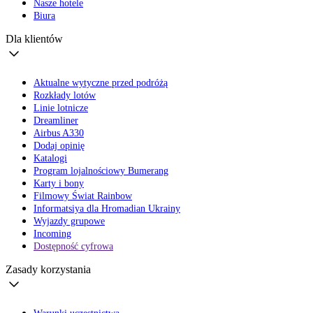
Nasze hotele
Biura
Dla klientów
Aktualne wytyczne przed podróżą
Rozkłady lotów
Linie lotnicze
Dreamliner
Airbus A330
Dodaj opinię
Katalogi
Program lojalnościowy Bumerang
Karty i bony
Filmowy Świat Rainbow
Informatsiya dla Hromadian Ukrainy
Wyjazdy grupowe
Incoming
Dostępność cyfrowa
Zasady korzystania