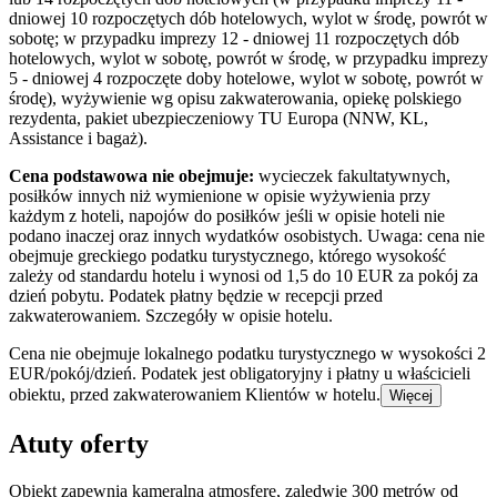
dniowej 10 rozpoczętych dób hotelowych, wylot w środę, powrót w
sobotę; w przypadku imprezy 12 - dniowej 11 rozpoczętych dób
hotelowych, wylot w sobotę, powrót w środę, w przypadku imprezy
5 - dniowej 4 rozpoczęte doby hotelowe, wylot w sobotę, powrót w
środę), wyżywienie wg opisu zakwaterowania, opiekę polskiego
rezydenta, pakiet ubezpieczeniowy TU Europa (NNW, KL,
Assistance i bagaż).
Cena podstawowa nie obejmuje:
wycieczek fakultatywnych,
posiłków innych niż wymienione w opisie wyżywienia przy
każdym z hoteli, napojów do posiłków jeśli w opisie hoteli nie
podano inaczej oraz innych wydatków osobistych. Uwaga: cena nie
obejmuje greckiego podatku turystycznego, którego wysokość
zależy od standardu hotelu i wynosi od 1,5 do 10 EUR za pokój za
dzień pobytu. Podatek płatny będzie w recepcji przed
zakwaterowaniem. Szczegóły w opisie hotelu.
Cena nie obejmuje lokalnego podatku turystycznego w wysokości 2
EUR/pokój/dzień. Podatek jest obligatoryjny i płatny u właścicieli
obiektu, przed zakwaterowaniem Klientów w hotelu.
Więcej
Atuty oferty
Obiekt zapewnia kameralną atmosferę, zaledwie 300 metrów od