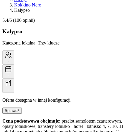
Kokkino Nero
Kalypso
5.4/6
(106 opinii)
Kalypso
Kategoria lokalna:
Trzy klucze
-
-
-
Oferta dostępna w innej konfiguracji
Sprawdź
Cena podstawowa obejmuje:
przelot samolotem czarterowym,
opłaty lotniskowe, transfery lotnisko - hotel - lotnisko 4, 7, 10, 11
lub 14 rozpoczętych dób hotelowych (w przypadku imprezy 11 -