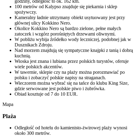
godziny, odległość to ok. 162 km.
100 metrów od Kalypso znajduje się piekarnia i sklep
spożywczy.
Kameralny ładnie utrzymany obiekt usytuowany jest przy
głównej ulicy Kokkino Nero.
Okolice Kokkino Nero są bardzo zielone, pełne małych
zatoczek i wzgórz porośniętych drzewami oliwnymi.
W pobliżu wybija źródełko wody leczniczej, podobnej jak w
Dusznikach Zdroju.
Nad morzem znajdują się sympatyczne knajpki z tanią i dobrą
kuchnią.
Wioska jest znana i lubiana przez polskich turystów, oferuje
wiele polskich akcentów.
W tawernie, sklepie czy na plaży można porozmawiać po
polsku i zobaczyć polskie napisy na straganach.
Wieczorem można wybrać się na tańce do klubu King Size,
gdzie serwowane jest polskie piwo i żubrówka.
Obiad kosztuje od 7 do 10 EUR.
Mapa
Plaża
Odległość od hotelu do kamienisto-żwirowej plaży wynosi
około 300 metrów.