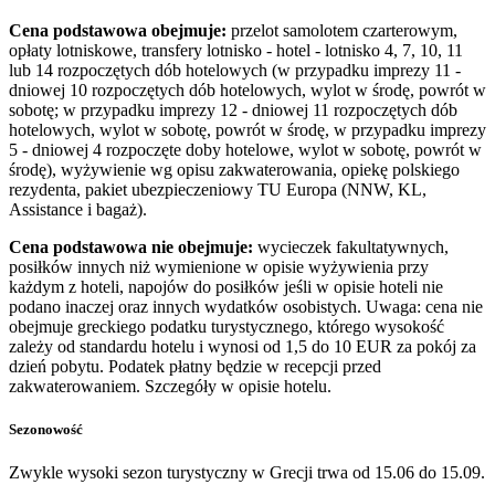
Cena podstawowa obejmuje:
przelot samolotem czarterowym,
opłaty lotniskowe, transfery lotnisko - hotel - lotnisko 4, 7, 10, 11
lub 14 rozpoczętych dób hotelowych (w przypadku imprezy 11 -
dniowej 10 rozpoczętych dób hotelowych, wylot w środę, powrót w
sobotę; w przypadku imprezy 12 - dniowej 11 rozpoczętych dób
hotelowych, wylot w sobotę, powrót w środę, w przypadku imprezy
5 - dniowej 4 rozpoczęte doby hotelowe, wylot w sobotę, powrót w
środę), wyżywienie wg opisu zakwaterowania, opiekę polskiego
rezydenta, pakiet ubezpieczeniowy TU Europa (NNW, KL,
Assistance i bagaż).
Cena podstawowa nie obejmuje:
wycieczek fakultatywnych,
posiłków innych niż wymienione w opisie wyżywienia przy
każdym z hoteli, napojów do posiłków jeśli w opisie hoteli nie
podano inaczej oraz innych wydatków osobistych. Uwaga: cena nie
obejmuje greckiego podatku turystycznego, którego wysokość
zależy od standardu hotelu i wynosi od 1,5 do 10 EUR za pokój za
dzień pobytu. Podatek płatny będzie w recepcji przed
zakwaterowaniem. Szczegóły w opisie hotelu.
Sezonowość
Zwykle wysoki sezon turystyczny w Grecji trwa od 15.06 do 15.09.