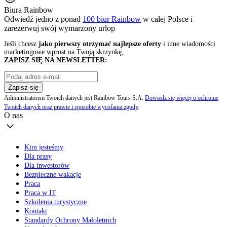
Biura Rainbow
Odwiedź jedno z ponad
100 biur Rainbow
w całej Polsce i
zarezerwuj swój
wymarzony urlop
Jeśli chcesz
jako pierwszy otrzymać najlepsze oferty
i inne wiadomości
marketingowe wprost na Twoją skrzynkę,
ZAPISZ SIĘ NA NEWSLETTER:
Zapisz się
Administratorem Twoich danych jest Rainbow Tours S.A.
Dowiedz się więcej o ochronie
Twoich danych oraz prawie i sposobie wycofania zgody
.
O nas
Kim jesteśmy
Dla prasy
Dla inwestorów
Bezpieczne wakacje
Praca
Praca w IT
Szkolenia turystyczne
Kontakt
Standardy Ochrony Małoletnich