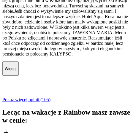
się z grupą. Inne biura w Kokkino też organizują wycieczki kusząc
niższą ceną, lecz bez przewodnika. Turyści są skazani na samych
siebie.Jeśli chodzi o wyżywienie my stołowaliśmy się sami. I
naszym zdaniem jest to najlepsze wyjście. Hotel Aqua Rosa ma nie
zbyt dobre jedzienie i osoby które tam miały wykupione posiłki nie
były z nich zadowolone. W Kokkino jest kilka tawern więc jest z
czego wybierać, osobiście polecamy TAWERNA MARIA. Menu
po Polsku ze zdjęciami i naprawdę smacznie. Reasumując : jeśli
ktoś chce odpocząc od codziennego zgiełku w bardzo małej lecz
uroczej miejscowości do tego w czystym , ładnym i eleganckim
pensjonacie to polecamy KALYPSO.
Więcej
Pokaż więcej opinii (105)
Lecąc na wakacje z Rainbow masz zawsze
w cenie: