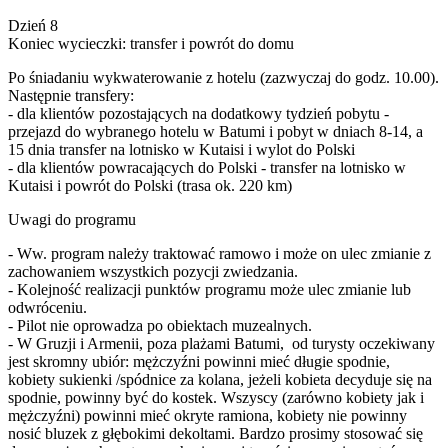
Dzień 8
Koniec wycieczki: transfer i powrót do domu
Po śniadaniu wykwaterowanie z hotelu (zazwyczaj do godz. 10.00).
Następnie transfery:
- dla klientów pozostających na dodatkowy tydzień pobytu -
przejazd do wybranego hotelu w Batumi i pobyt w dniach 8-14, a
15 dnia transfer na lotnisko w Kutaisi i wylot do Polski
- dla klientów powracających do Polski - transfer na lotnisko w
Kutaisi i powrót do Polski (trasa ok. 220 km)
Uwagi do programu
- Ww. program należy traktować ramowo i może on ulec zmianie z
zachowaniem wszystkich pozycji zwiedzania.
- Kolejność realizacji punktów programu może ulec zmianie lub
odwróceniu.
- Pilot nie oprowadza po obiektach muzealnych.
- W Gruzji i Armenii, poza plażami Batumi, od turysty oczekiwany
jest skromny ubiór: mężczyźni powinni mieć długie spodnie,
kobiety sukienki /spódnice za kolana, jeżeli kobieta decyduje się na
spodnie, powinny być do kostek. Wszyscy (zarówno kobiety jak i
mężczyźni) powinni mieć okryte ramiona, kobiety nie powinny
nosić bluzek z głębokimi dekoltami. Bardzo prosimy stosować się