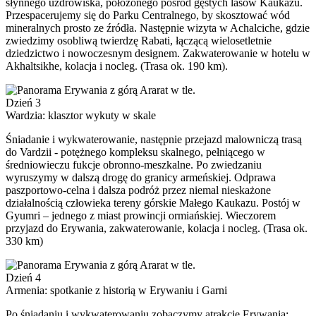
słynnego uzdrowiska, położonego pośród gęstych lasów Kaukazu.
Przespacerujemy się do Parku Centralnego, by skosztować wód
mineralnych prosto ze źródła. Następnie wizyta w Achalciche, gdzie
zwiedzimy osobliwą twierdzę Rabati, łączącą wielosetletnie
dziedzictwo i nowoczesnym designem. Zakwaterowanie w hotelu w
Akhaltsikhe, kolacja i nocleg. (Trasa ok. 190 km).
Dzień 3
Wardzia: klasztor wykuty w skale
Śniadanie i wykwaterowanie, następnie przejazd malowniczą trasą
do Vardzii - potężnego kompleksu skalnego, pełniącego w
średniowieczu fukcje obronno-meszkalne. Po zwiedzaniu
wyruszymy w dalszą drogę do granicy armeńskiej. Odprawa
paszportowo-celna i dalsza podróż przez niemal nieskażone
działalnością człowieka tereny górskie Małego Kaukazu. Postój w
Gyumri – jednego z miast prowincji ormiańskiej. Wieczorem
przyjazd do Erywania, zakwaterowanie, kolacja i nocleg. (Trasa ok.
330 km)
Dzień 4
Armenia: spotkanie z historią w Erywaniu i Garni
Po śniadaniu i wykwaterowaniu zobaczymy atrakcje Erywania: