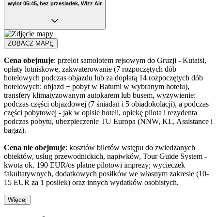
wylot 05:45, bez przesiadek, Wizz Air
ZOBACZ MAPĘ
Cena obejmuje
: przelot samolotem rejsowym do Gruzji - Kutaisi,
opłaty lotniskowe, zakwaterowanie (7 rozpoczętych dób
hotelowych podczas objazdu lub za dopłatą 14 rozpoczętych dób
hotelowych: objazd + pobyt w Batumi w wybranym hotelu),
transfery klimatyzowanym autokarem lub busem, wyżywienie:
podczas części objazdowej (7 śniadań i 5 obiadokolacji), a podczas
części pobytowej - jak w opisie hoteli, opiekę pilota i rezydenta
podczas pobytu, ubezpieczenie TU Europa (NNW, KL, Assistance i
bagaż).
Cena nie obejmuje
: kosztów biletów wstępu do zwiedzanych
obiektów, usług przewodnickich, napiwków, Tour Guide System -
kwota ok. 190 EUR/os płatne pilotowi imprezy; wycieczek
fakultatywnych, dodatkowych posiłków we własnym zakresie (10-
15 EUR za 1 posiłek) oraz innych wydatków osobistych.
Więcej