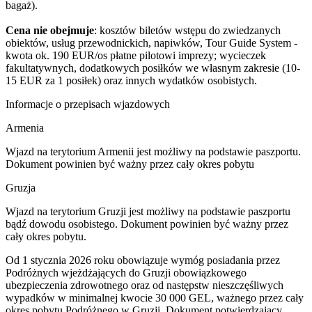
bagaż).
Cena nie obejmuje
: kosztów biletów wstępu do zwiedzanych
obiektów, usług przewodnickich, napiwków, Tour Guide System -
kwota ok. 190 EUR/os płatne pilotowi imprezy; wycieczek
fakultatywnych, dodatkowych posiłków we własnym zakresie (10-
15 EUR za 1 posiłek) oraz innych wydatków osobistych.
Informacje o przepisach wjazdowych
Armenia
Wjazd na terytorium Armenii jest możliwy na podstawie paszportu.
Dokument powinien być ważny przez cały okres pobytu
Gruzja
Wjazd na terytorium Gruzji jest możliwy na podstawie paszportu
bądź dowodu osobistego. Dokument powinien być ważny przez
cały okres pobytu.
Od 1 stycznia 2026 roku obowiązuje wymóg posiadania przez
Podróżnych wjeżdżających do Gruzji obowiązkowego
ubezpieczenia zdrowotnego oraz od następstw nieszczęśliwych
wypadków w minimalnej kwocie 30 000 GEL, ważnego przez cały
okres pobytu Podróżnego w Gruzji. Dokument potwierdzający