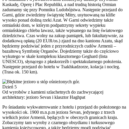
Kaskadę, Operę i Plac Republiki, a nad trudną historią Ormian
zadumamy się przy Pomniku Ludobójstwa. Następnie przejazd do
Garni, gdzie zwiedzimy świątynię Mitry, usytuowaną na klifie
wysoko ponad doliną rzeki Azat. W Garni odwiedzimy także
ormiański dom, w którym podpatrzymy sekrety wypieku
ormiańskiego chleba lawasz, także wpisanego na listę światowego
dziedzictwa. Czas wolny na zakup pamiątek, lub fakultatywnie, za
dodatkową opłatą (20 EUR/os.) zjazd na dno kanionu Azatu, skąd
będziemy podziwiać jeden z przyrodniczych cudów Armenii –
bazaltową Symfonię Organów. Dojedziemy także do częściowo
wykutego w skale kompleksu klasztornego Geghard (lista
UNESCO), słynącego z płaskorzeźb i spektakularnego położenia.
Następnie przejazd do hotelu w Tsakhkadzorze, kolacja i nocleg.
(Trasa ok. 150 km).
Dzień 5
Od wyrobów z kamieni szlachetnych do zachwycającej
architektury: jezioro Sevan i klasztor Haghpat
Po śniadaniu wykwaterowanie z hotelu i przejazd do położonego na
wysokości ok. 1900 m.n.p.m jeziora Sevan, jedynego z trzech
wielkich jezior Armenii, będących w obecnych granicach kraju.
Zobaczymy tam wyroby z czarnego obsydianu i turkusowego
kamienia księżycowego, a także będziemy mogli podziwiać