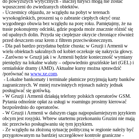
do powyższych wytycznych - inaczej turyści mogą nie zostać
wpuszczeni do zwiedzanych obiektów.
- Uczestnicy objazdu, ze względu na pobyt w terenach
wysokogórskich, proszeni są o zabranie ciepłych okryć oraz
wygodnego obuwia bez względu na porę roku. Pamiętajmy, że na
trasie pokonujemy odcinki, gdzie pogoda może znacznie różnić się
od upalnych dolin. Przyda się cieplejsze okrycie chroniące również
przed deszczem oraz krem z filtrem przeciwsłonecznym.
- Dla pań bardzo przydatna będzie chusta; w Gruzji i Armenii w
wielu obiektach sakralnych od kobiet oczekuje się nakrycia głowy.
- Zarówno w Gruzji jak i w Armenii będzie konieczność wymiany
pieniędzy na lokalne waluty – odpowiednio gruzińskie lari (GEL) i
ormiańskie dramy (AMD). Aktualne kursy można sprawdzić
/porównać na
www.xe.com
.
- Lokalne bankomaty i terminale płatnicze przyjmują karty banków
zagranicznych. W mniej rozwiniętych rejonach należy jednak
posługiwać się gotówką.
- W Gruzji i Armenii działają telefony polskich operatorów GSM.
Pytania odnośnie opłat za usługi w roamingu prosimy kierować
bezpośrednio do operatorów.
- W Gruzji i Armenii w dalszym ciągu najpopularniejszym językiem
obcym jest rosyjski. Wbrew utartemu przekonaniu Gruzini nie mają
nic przeciwko posługiwaniu się tym językiem.
- Ze względu na złożoną sytuację polityczną w regionie należy być
przygotowanym na bardziej szczegółowe kontrole graniczne -