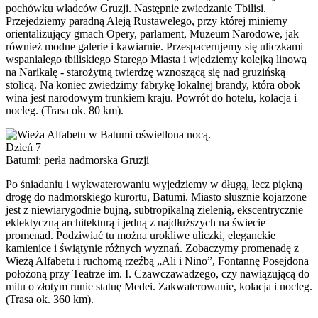
pochówku władców Gruzji. Następnie zwiedzanie Tbilisi.
Przejedziemy paradną Aleją Rustawelego, przy której miniemy
orientalizujący gmach Opery, parlament, Muzeum Narodowe, jak
również modne galerie i kawiarnie. Przespacerujemy się uliczkami
wspaniałego tbiliskiego Starego Miasta i wjedziemy kolejką linową
na Narikalę - starożytną twierdzę wznoszącą się nad gruzińską
stolicą. Na koniec zwiedzimy fabrykę lokalnej brandy, która obok
wina jest narodowym trunkiem kraju. Powrót do hotelu, kolacja i
nocleg. (Trasa ok. 80 km).
Dzień 7
Batumi: perła nadmorska Gruzji
Po śniadaniu i wykwaterowaniu wyjedziemy w długą, lecz piękną
drogę do nadmorskiego kurortu, Batumi. Miasto słusznie kojarzone
jest z niewiarygodnie bujną, subtropikalną zielenią, ekscentrycznie
eklektyczną architekturą i jedną z najdłuższych na świecie
promenad. Podziwiać tu można urokliwe uliczki, eleganckie
kamienice i świątynie różnych wyznań. Zobaczymy promenadę z
Wieżą Alfabetu i ruchomą rzeźbą „Ali i Nino”, Fontannę Posejdona
położoną przy Teatrze im. I. Czawczawadzego, czy nawiązującą do
mitu o złotym runie statuę Medei. Zakwaterowanie, kolacja i nocleg.
(Trasa ok. 360 km).