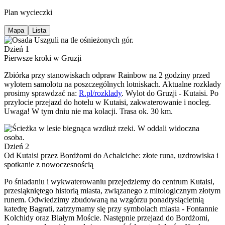
Plan wycieczki
Mapa
Lista
Dzień 1
Pierwsze kroki w Gruzji
Zbiórka przy stanowiskach odpraw Rainbow na 2 godziny przed
wylotem samolotu na poszczególnych lotniskach. Aktualne rozkłady
prosimy sprawdzać na:
R.pl/rozklady
. Wylot do Gruzji - Kutaisi. Po
przylocie przejazd do hotelu w Kutaisi, zakwaterowanie i nocleg.
Uwaga! W tym dniu nie ma kolacji. Trasa ok. 30 km.
Dzień 2
Od Kutaisi przez Bordżomi do Achalciche: złote runa, uzdrowiska i
spotkanie z nowoczesnością
Po śniadaniu i wykwaterowaniu przejedziemy do centrum Kutaisi,
przesiąkniętego historią miasta, związanego z mitologicznym złotym
runem. Odwiedzimy zbudowaną na wzgórzu ponadtysiącletnią
katedrę Bagrati, zatrzymamy się przy symbolach miasta - Fontannie
Kolchidy oraz Białym Moście. Następnie przejazd do Bordżomi,