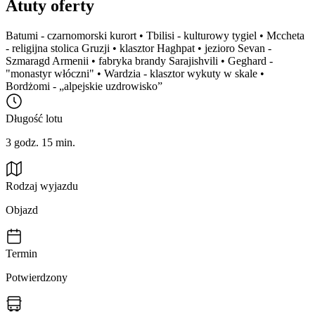
Atuty oferty
Batumi - czarnomorski kurort • Tbilisi - kulturowy tygiel • Mccheta
- religijna stolica Gruzji • klasztor Haghpat • jezioro Sevan -
Szmaragd Armenii • fabryka brandy Sarajishvili • Geghard -
"monastyr włóczni" • Wardzia - klasztor wykuty w skale •
Bordżomi - „alpejskie uzdrowisko”
Długość lotu
3 godz. 15 min.
Rodzaj wyjazdu
Objazd
Termin
Potwierdzony