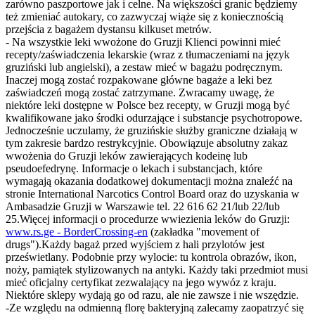
zarówno paszportowe jak i celne. Na większości granic będziemy
też zmieniać autokary, co zazwyczaj wiąże się z koniecznością
przejścia z bagażem dystansu kilkuset metrów.
- Na wszystkie leki wwożone do Gruzji Klienci powinni mieć
recepty/zaświadczenia lekarskie (wraz z tłumaczeniami na język
gruziński lub angielski), a zestaw mieć w bagażu podręcznym.
Inaczej mogą zostać rozpakowane główne bagaże a leki bez
zaświadczeń mogą zostać zatrzymane. Zwracamy uwagę, że
niektóre leki dostępne w Polsce bez recepty, w Gruzji mogą być
kwalifikowane jako środki odurzające i substancje psychotropowe.
Jednocześnie uczulamy, że gruzińskie służby graniczne działają w
tym zakresie bardzo restrykcyjnie. Obowiązuje absolutny zakaz
wwożenia do Gruzji leków zawierających kodeinę lub
pseudoefedrynę. Informacje o lekach i substancjach, które
wymagają okazania dodatkowej dokumentacji można znaleźć na
stronie International Narcotics Control Board oraz do uzyskania w
Ambasadzie Gruzji w Warszawie tel. 22 616 62 21/lub 22/lub
25.Więcej informacji o procedurze wwiezienia leków do Gruzji:
www.rs.ge - BorderCrossing-en
(zakładka "movement of
drugs").Każdy bagaż przed wyjściem z hali przylotów jest
prześwietlany. Podobnie przy wylocie: tu kontrola obrazów, ikon,
noży, pamiątek stylizowanych na antyki. Każdy taki przedmiot musi
mieć oficjalny certyfikat zezwalający na jego wywóz z kraju.
Niektóre sklepy wydają go od razu, ale nie zawsze i nie wszędzie.
-Ze względu na odmienną florę bakteryjną zalecamy zaopatrzyć się