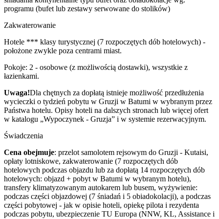
programu (bufet lub zestawy serwowane do stolików)
Zakwaterowanie
Hotele *** klasy turystycznej (7 rozpoczętych dób hotelowych) -
położone zwykle poza centrami miast.
Pokoje: 2 - osobowe (z możliwością dostawki), wszystkie z
łazienkami.
Uwaga!
Dla chętnych za dopłatą istnieje możliwość przedłużenia
wycieczki o tydzień pobytu w Gruzji w Batumi w wybranym przez
Państwa hotelu. Opisy hoteli na dalszych stronach lub więcej ofert
w katalogu „Wypoczynek - Gruzja” i w systemie rezerwacyjnym.
Świadczenia
Cena obejmuje
: przelot samolotem rejsowym do Gruzji - Kutaisi,
opłaty lotniskowe, zakwaterowanie (7 rozpoczętych dób
hotelowych podczas objazdu lub za dopłatą 14 rozpoczętych dób
hotelowych: objazd + pobyt w Batumi w wybranym hotelu),
transfery klimatyzowanym autokarem lub busem, wyżywienie:
podczas części objazdowej (7 śniadań i 5 obiadokolacji), a podczas
części pobytowej - jak w opisie hoteli, opiekę pilota i rezydenta
podczas pobytu, ubezpieczenie TU Europa (NNW, KL, Assistance i