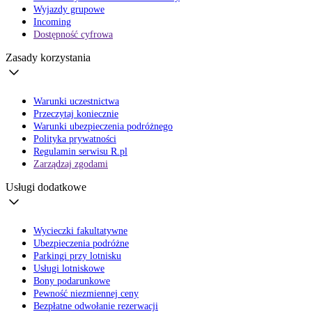
Wyjazdy grupowe
Incoming
Dostępność cyfrowa
Zasady korzystania
Warunki uczestnictwa
Przeczytaj koniecznie
Warunki ubezpieczenia podróżnego
Polityka prywatności
Regulamin serwisu R.pl
Zarządzaj zgodami
Usługi dodatkowe
Wycieczki fakultatywne
Ubezpieczenia podróżne
Parkingi przy lotnisku
Usługi lotniskowe
Bony podarunkowe
Pewność niezmiennej ceny
Bezpłatne odwołanie rezerwacji