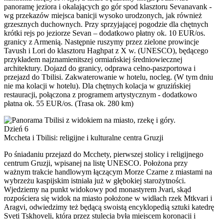
panoramę jeziora i okalających go gór spod klasztoru Sevanavank -
wg przekazów miejsca banicji wysoko urodzonych, jak również
grzesznych duchownych. Przy sprzyjającej pogodzie dla chętnych
krótki rejs po jeziorze Sevan – dodatkowo płatny ok. 10 EUR/os.
granicy z Armenią. Następnie ruszymy przez zielone prowincje
Tavush i Lori do klasztoru Haghpat z X w. (UNESCO), będącego
przykładem najznamienitszej ormiańskiej średniowiecznej
architektury. Dojazd do granicy, odprawa celno-paszportowa i
przejazd do Tbilisi. Zakwaterowanie w hotelu, nocleg. (W tym dniu
nie ma kolacji w hotelu). Dla chętnych kolacja w gruzińskiej
restauracji, połączona z programem artystycznym - dodatkowo
płatna ok. 55 EUR/os. (Trasa ok. 280 km)
Dzień 6
Mccheta i Tbilisi: religijne i kulturalne centra Gruzji
Po śniadaniu przejazd do Mcchety, pierwszej stolicy i religijnego
centrum Gruzji, wpisanej na listę UNESCO. Położona przy
ważnym trakcie handlowym łączącym Morze Czarne z miastami na
wybrzeżu kaspijskim istniała już w głębokiej starożytności.
Wjedziemy na punkt widokowy pod monastyrem Jvari, skąd
rozpościera się widok na miasto położone w widłach rzek Mtkvari i
Aragvi, odwiedzimy też będącą swoistą encyklopedią sztuki katedrę
Sveti Tskhoveli, która przez stulecia była miejscem koronacji i