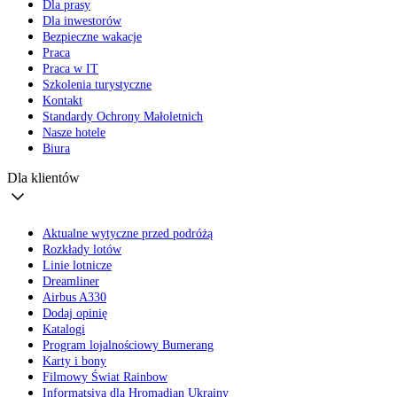
Dla prasy
Dla inwestorów
Bezpieczne wakacje
Praca
Praca w IT
Szkolenia turystyczne
Kontakt
Standardy Ochrony Małoletnich
Nasze hotele
Biura
Dla klientów
Aktualne wytyczne przed podróżą
Rozkłady lotów
Linie lotnicze
Dreamliner
Airbus A330
Dodaj opinię
Katalogi
Program lojalnościowy Bumerang
Karty i bony
Filmowy Świat Rainbow
Informatsiya dla Hromadian Ukrainy