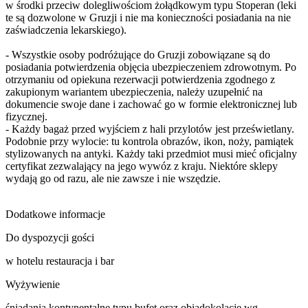
w środki przeciw dolegliwościom żołądkowym typu Stoperan (leki
te są dozwolone w Gruzji i nie ma konieczności posiadania na nie
zaświadczenia lekarskiego).
- Wszystkie osoby podróżujące do Gruzji zobowiązane są do
posiadania potwierdzenia objęcia ubezpieczeniem zdrowotnym. Po
otrzymaniu od opiekuna rezerwacji potwierdzenia zgodnego z
zakupionym wariantem ubezpieczenia, należy uzupełnić na
dokumencie swoje dane i zachować go w formie elektronicznej lub
fizycznej.
- Każdy bagaż przed wyjściem z hali przylotów jest prześwietlany.
Podobnie przy wylocie: tu kontrola obrazów, ikon, noży, pamiątek
stylizowanych na antyki. Każdy taki przedmiot musi mieć oficjalny
certyfikat zezwalający na jego wywóz z kraju. Niektóre sklepy
wydają go od razu, ale nie zawsze i nie wszędzie.
Dodatkowe informacje
Do dyspozycji gości
w hotelu restauracja i bar
Wyżywienie
śniadania kontynentalne typu bufet oraz obiadokolacje wg.