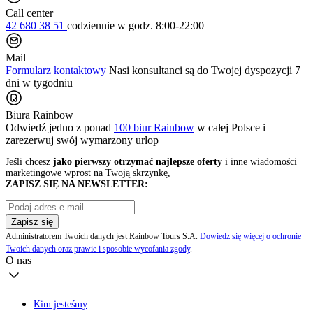
Call center
42 680 38 51
codziennie
w godz. 8:00-22:00
Mail
Formularz kontaktowy
Nasi konsultanci są do Twojej dyspozycji 7
dni w tygodniu
Biura Rainbow
Odwiedź jedno z ponad
100 biur Rainbow
w całej Polsce i
zarezerwuj swój
wymarzony urlop
Jeśli chcesz
jako pierwszy otrzymać najlepsze oferty
i inne wiadomości
marketingowe wprost na Twoją skrzynkę,
ZAPISZ SIĘ NA NEWSLETTER:
Zapisz się
Administratorem Twoich danych jest Rainbow Tours S.A.
Dowiedz się więcej o ochronie
Twoich danych oraz prawie i sposobie wycofania zgody
.
O nas
Kim jesteśmy