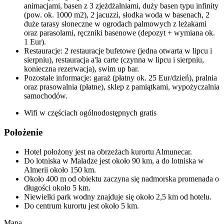
animacjami, basen z 3 zjeżdżalniami, duży basen typu infinity
(pow. ok. 1000 m2), 2 jacuzzi, słodka woda w basenach, 2
duże tarasy słoneczne w ogrodach palmowych z leżakami
oraz parasolami, ręczniki basenowe (depozyt + wymiana ok.
1 Eur).
Restauracje: 2 restauracje bufetowe (jedna otwarta w lipcu i
sierpniu), restauracja a'la carte (czynna w lipcu i sierpniu,
konieczna rezerwacja), swim up bar.
Pozostałe informacje: garaż (płatny ok. 25 Eur/dzień), pralnia
oraz prasowalnia (płatne), sklep z pamiątkami, wypożyczalnia
samochodów.
Wifi w częściach ogólnodostępnych gratis
Położenie
Hotel położony jest na obrzeżach kurortu Almunecar.
Do lotniska w Maladze jest około 90 km, a do lotniska w
Almerii około 150 km.
Około 400 m od obiektu zaczyna się nadmorska promenada o
długości około 5 km.
Niewielki park wodny znajduje się około 2,5 km od hotelu.
Do centrum kurortu jest około 5 km.
Mapa