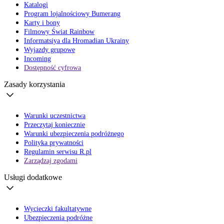
Katalogi
Program lojalnościowy Bumerang
Karty i bony
Filmowy Świat Rainbow
Informatsiya dla Hromadian Ukrainy
Wyjazdy grupowe
Incoming
Dostępność cyfrowa
Zasady korzystania
Warunki uczestnictwa
Przeczytaj koniecznie
Warunki ubezpieczenia podróżnego
Polityka prywatności
Regulamin serwisu R.pl
Zarządzaj zgodami
Usługi dodatkowe
Wycieczki fakultatywne
Ubezpieczenia podróżne