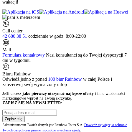
wakacji!
Call center
42 680 38 51
codziennie
w godz. 8:00-22:00
Mail
Formularz kontaktowy
Nasi konsultanci są do Twojej dyspozycji 7
dni w tygodniu
Biura Rainbow
Odwiedź jedno z ponad
100 biur Rainbow
w całej Polsce i
zarezerwuj swój
wymarzony urlop
Jeśli chcesz
jako pierwszy otrzymać najlepsze oferty
i inne wiadomości
marketingowe wprost na Twoją skrzynkę,
ZAPISZ SIĘ NA NEWSLETTER:
Zapisz się
Administratorem Twoich danych jest Rainbow Tours S.A.
Dowiedz się więcej o ochronie
Twoich danych oraz prawie i sposobie wycofania zgody
.