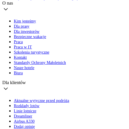
O nas
Kim jesteśmy
Dla prasy
Dla inwestorów
Bezpieczne wakacje
Praca
Praca w IT
Szkolenia turystyczne
Kontakt
Standardy Ochrony Małoletnich
Nasze hotele
Biura
Dla klientów
Aktualne wytyczne przed podróżą
Rozkłady lotów
Linie lotnicze
Dreamliner
Airbus A330
Dodaj opinię