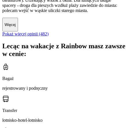
oleandrów). Urzekający widok z okna. Dla lubiących długie
spacery - droga dla pieszych wzdłuż plaży zawiedzie do miasta:
polecam wejść w wąskie uliczki starego miasta.
Więcej
Pokaż więcej opinii (482)
Lecąc na wakacje z Rainbow masz zawsze
w cenie:
Bagaż
rejestrowany i podręczny
Transfer
lotnisko-hotel-lotnisko