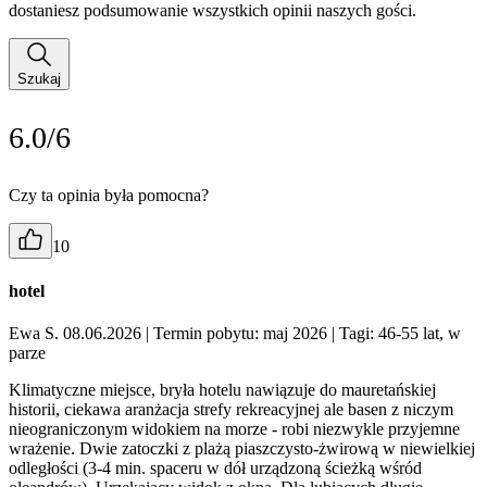
dostaniesz podsumowanie wszystkich opinii naszych gości.
Szukaj
6.0/6
Czy ta opinia była pomocna?
10
hotel
Ewa S. 08.06.2026
| Termin pobytu: maj 2026
| Tagi: 46-55 lat, w
parze
Klimatyczne miejsce, bryła hotelu nawiązuje do mauretańskiej
historii, ciekawa aranżacja strefy rekreacyjnej ale basen z niczym
nieograniczonym widokiem na morze - robi niezwykle przyjemne
wrażenie. Dwie zatoczki z plażą piaszczysto-żwirową w niewielkiej
odległości (3-4 min. spaceru w dół urządzoną ścieżką wśród