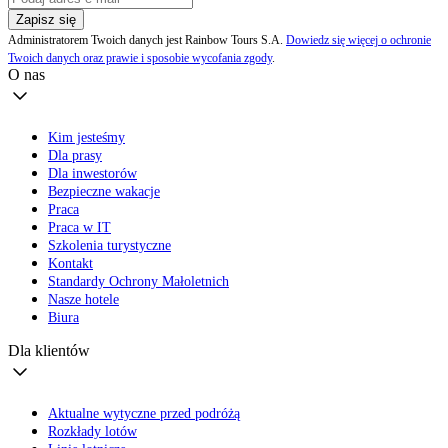
Zapisz się
Administratorem Twoich danych jest Rainbow Tours S.A.
Dowiedz się więcej o ochronie
Twoich danych oraz prawie i sposobie wycofania zgody
.
O nas
Kim jesteśmy
Dla prasy
Dla inwestorów
Bezpieczne wakacje
Praca
Praca w IT
Szkolenia turystyczne
Kontakt
Standardy Ochrony Małoletnich
Nasze hotele
Biura
Dla klientów
Aktualne wytyczne przed podróżą
Rozkłady lotów