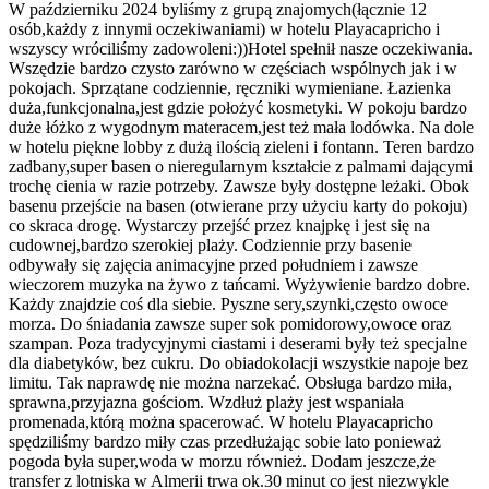
W październiku 2024 byliśmy z grupą znajomych(łącznie 12
osób,każdy z innymi oczekiwaniami) w hotelu Playacapricho i
wszyscy wróciliśmy zadowoleni:))Hotel spełnił nasze oczekiwania.
Wszędzie bardzo czysto zarówno w częściach wspólnych jak i w
pokojach. Sprzątane codziennie, ręczniki wymieniane. Łazienka
duża,funkcjonalna,jest gdzie położyć kosmetyki. W pokoju bardzo
duże łóżko z wygodnym materacem,jest też mała lodówka. Na dole
w hotelu piękne lobby z dużą ilością zieleni i fontann. Teren bardzo
zadbany,super basen o nieregularnym kształcie z palmami dającymi
trochę cienia w razie potrzeby. Zawsze były dostępne leżaki. Obok
basenu przejście na basen (otwierane przy użyciu karty do pokoju)
co skraca drogę. Wystarczy przejść przez knajpkę i jest się na
cudownej,bardzo szerokiej plaży. Codziennie przy basenie
odbywały się zajęcia animacyjne przed południem i zawsze
wieczorem muzyka na żywo z tańcami. Wyżywienie bardzo dobre.
Każdy znajdzie coś dla siebie. Pyszne sery,szynki,często owoce
morza. Do śniadania zawsze super sok pomidorowy,owoce oraz
szampan. Poza tradycyjnymi ciastami i deserami były też specjalne
dla diabetyków, bez cukru. Do obiadokolacji wszystkie napoje bez
limitu. Tak naprawdę nie można narzekać. Obsługa bardzo miła,
sprawna,przyjazna gościom. Wzdłuż plaży jest wspaniała
promenada,którą można spacerować. W hotelu Playacapricho
spędziliśmy bardzo miły czas przedłużając sobie lato ponieważ
pogoda była super,woda w morzu również. Dodam jeszcze,że
transfer z lotniska w Almerii trwa ok.30 minut co jest niezwykle