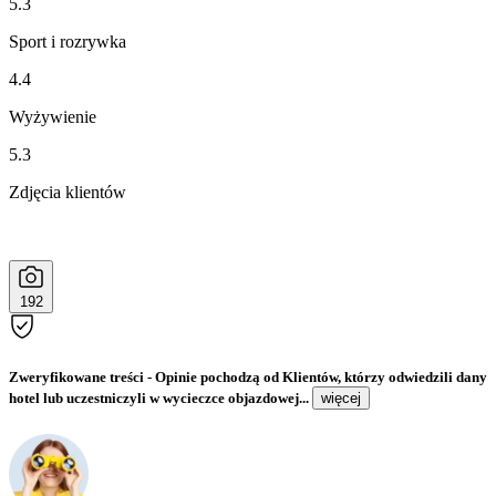
5.3
Sport i rozrywka
4.4
Wyżywienie
5.3
Zdjęcia klientów
192
Zweryfikowane treści
- Opinie pochodzą od Klientów, którzy odwiedzili dany
hotel lub uczestniczyli w wycieczce objazdowej...
więcej