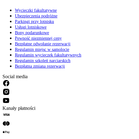
Wycieczki fakultatywne
Ubezpieczenia podróżne
Parkingi przy lotnisku
Usługi lotniskowe
Bony podarunkowe
Pewność niezmiennej ceny
Bezpłatne odwołanie rezerwacji
Regulamin miejsc w samolocie
Regulamin wycieczek fakultatywnych
Regulamin szkoleń narciarskich
Bezpłatna zmiana rezerwacji
Social media
Kanały płatności