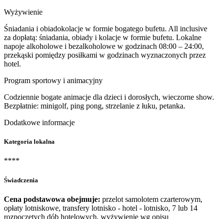
Wyżywienie
Śniadania i obiadokolacje w formie bogatego bufetu. All inclusive
za dopłatą: śniadania, obiady i kolacje w formie bufetu. Lokalne
napoje alkoholowe i bezalkoholowe w godzinach 08:00 – 24:00,
przekąski pomiędzy posiłkami w godzinach wyznaczonych przez
hotel.
Program sportowy i animacyjny
Codziennie bogate animacje dla dzieci i dorosłych, wieczorne show.
Bezpłatnie: minigolf, ping pong, strzelanie z łuku, petanka.
Dodatkowe informacje
Kategoria lokalna
****
Świadczenia
Cena podstawowa obejmuje:
przelot samolotem czarterowym,
opłaty lotniskowe, transfery lotnisko - hotel - lotnisko, 7 lub 14
rozpoczętych dób hotelowych, wyżywienie wg opisu