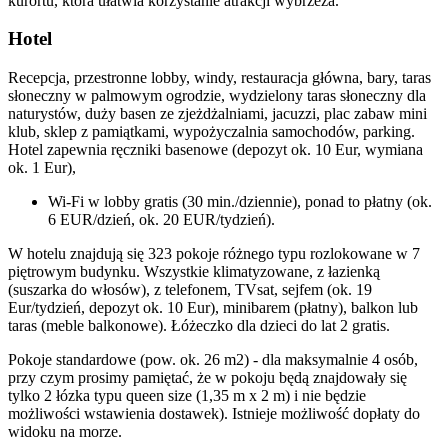
kurortu, która ułatwia korzystanie atrakcji wybrzeża.
Hotel
Recepcja, przestronne lobby, windy, restauracja główna, bary, taras
słoneczny w palmowym ogrodzie, wydzielony taras słoneczny dla
naturystów, duży basen ze zjeżdżalniami, jacuzzi, plac zabaw mini
klub, sklep z pamiątkami, wypożyczalnia samochodów, parking.
Hotel zapewnia ręczniki basenowe (depozyt ok. 10 Eur, wymiana
ok. 1 Eur),
Wi-Fi w lobby gratis (30 min./dziennie), ponad to płatny (ok.
6 EUR/dzień, ok. 20 EUR/tydzień).
W hotelu znajdują się 323 pokoje różnego typu rozlokowane w 7
piętrowym budynku. Wszystkie klimatyzowane, z łazienką
(suszarka do włosów), z telefonem, TVsat, sejfem (ok. 19
Eur/tydzień, depozyt ok. 10 Eur), minibarem (płatny), balkon lub
taras (meble balkonowe). Łóżeczko dla dzieci do lat 2 gratis.
Pokoje standardowe (pow. ok. 26 m2) - dla maksymalnie 4 osób,
przy czym prosimy pamiętać, że w pokoju będą znajdowały się
tylko 2 łózka typu queen size (1,35 m x 2 m) i nie będzie
możliwości wstawienia dostawek). Istnieje możliwość dopłaty do
widoku na morze.