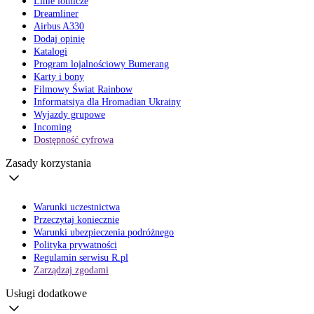
Linie lotnicze
Dreamliner
Airbus A330
Dodaj opinię
Katalogi
Program lojalnościowy Bumerang
Karty i bony
Filmowy Świat Rainbow
Informatsiya dla Hromadian Ukrainy
Wyjazdy grupowe
Incoming
Dostępność cyfrowa
Zasady korzystania
Warunki uczestnictwa
Przeczytaj koniecznie
Warunki ubezpieczenia podróżnego
Polityka prywatności
Regulamin serwisu R.pl
Zarządzaj zgodami
Usługi dodatkowe