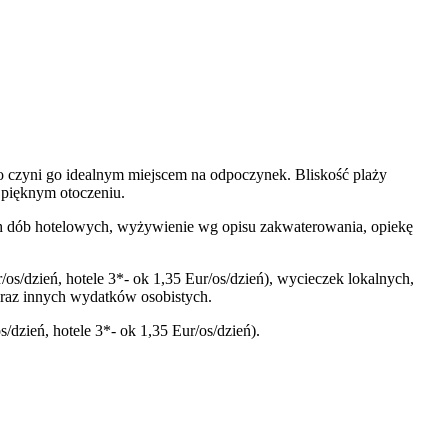
o czyni go idealnym miejscem na odpoczynek. Bliskość plaży
 pięknym otoczeniu.
ętych dób hotelowych, wyżywienie wg opisu zakwaterowania, opiekę
/os/dzień, hotele 3*- ok 1,35 Eur/os/dzień), wycieczek lokalnych,
oraz innych wydatków osobistych.
/dzień, hotele 3*- ok 1,35 Eur/os/dzień).