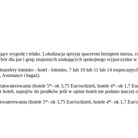
jące wygodę i relaks. Lokalizacja sprzyja spacerom brzegiem morza, c
ybór dla par i grup znajomych szukających spokojnego wypoczynku w
transfery lotnisko - hotel - lotnisko, 7 lub 10 lub 11 lub 14 rozpocz
Assistance i bagaż).
zakwaterowaniu (hotele 5*- ok 3,75 Eur/os/dzień, hotele 4*- ok 1,7 Eur
oteli, napojów do posiłków jeśli w opisie hoteli nie podano inaczej 
aterowaniu (hotele 5*- ok 3,75 Eur/os/dzień, hotele 4*- ok 1,7 Eur/os