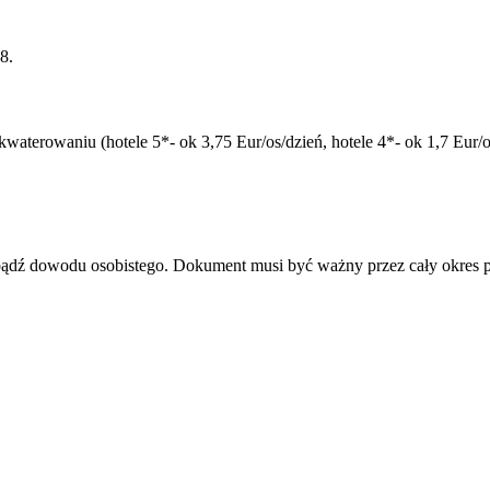
8.
aterowaniu (hotele 5*- ok 3,75 Eur/os/dzień, hotele 4*- ok 1,7 Eur/os
u bądź dowodu osobistego. Dokument musi być ważny przez cały okres 