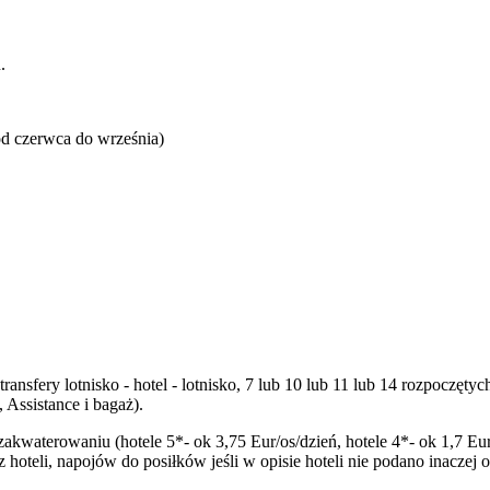
.
(od czerwca do września)
transfery lotnisko - hotel - lotnisko, 7 lub 10 lub 11 lub 14 rozpocz
Assistance i bagaż).
zakwaterowaniu (hotele 5*- ok 3,75 Eur/os/dzień, hotele 4*- ok 1,7 Eur
oteli, napojów do posiłków jeśli w opisie hoteli nie podano inaczej 