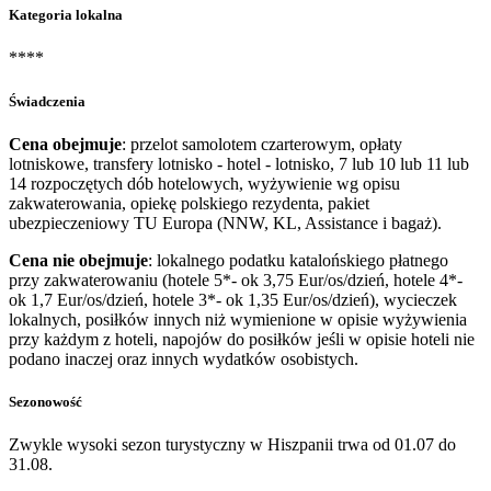
Kategoria lokalna
****
Świadczenia
Cena obejmuje
: przelot samolotem czarterowym, opłaty
lotniskowe, transfery lotnisko - hotel - lotnisko, 7 lub 10 lub 11 lub
14 rozpoczętych dób hotelowych, wyżywienie wg opisu
zakwaterowania, opiekę polskiego rezydenta, pakiet
ubezpieczeniowy TU Europa (NNW, KL, Assistance i bagaż).
Cena nie obejmuje
: lokalnego podatku katalońskiego płatnego
przy zakwaterowaniu (hotele 5*- ok 3,75 Eur/os/dzień, hotele 4*-
ok 1,7 Eur/os/dzień, hotele 3*- ok 1,35 Eur/os/dzień), wycieczek
lokalnych, posiłków innych niż wymienione w opisie wyżywienia
przy każdym z hoteli, napojów do posiłków jeśli w opisie hoteli nie
podano inaczej oraz innych wydatków osobistych.
Sezonowość
Zwykle wysoki sezon turystyczny w Hiszpanii trwa od 01.07 do
31.08.