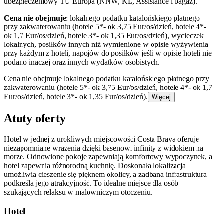
ubezpieczeniowy TU Europa (NNW, KL, Assistance i bagaż).
Cena nie obejmuje
: lokalnego podatku katalońskiego płatnego
przy zakwaterowaniu (hotele 5*- ok 3,75 Eur/os/dzień, hotele 4*-
ok 1,7 Eur/os/dzień, hotele 3*- ok 1,35 Eur/os/dzień), wycieczek
lokalnych, posiłków innych niż wymienione w opisie wyżywienia
przy każdym z hoteli, napojów do posiłków jeśli w opisie hoteli nie
podano inaczej oraz innych wydatków osobistych.
Cena nie obejmuje lokalnego podatku katalońskiego płatnego przy
zakwaterowaniu (hotele 5*- ok 3,75 Eur/os/dzień, hotele 4*- ok 1,7
Eur/os/dzień, hotele 3*- ok 1,35 Eur/os/dzień).
Więcej
Atuty oferty
Hotel w jednej z urokliwych miejscowości Costa Brava oferuje
niezapomniane wrażenia dzięki basenowi infinity z widokiem na
morze. Odnowione pokoje zapewniają komfortowy wypoczynek, a
hotel zapewnia różnorodną kuchnię. Doskonała lokalizacja
umożliwia cieszenie się pięknem okolicy, a zadbana infrastruktura
podkreśla jego atrakcyjność. To idealne miejsce dla osób
szukających relaksu w malowniczym otoczeniu.
Hotel