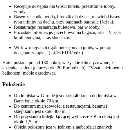
Recepcja dostępna dla Gości hotelu, przestronne lobby,
windy.
Basen ze słodką wodą, brodzik dla dzieci, niewielki basen
typu infinity na dachu, przy basenach parasole i leżaki.
Restauracje: restauracja bufetowa, bar w lobby.
Pozostałe informacje: przechowalnia bagażu, sala TV, sala
konferencyjna, taras słoneczny.
Wi-fi w miejscach ogólnodostępnych gratis, w pokoju
dostępne za opłatą ( ok16 EUR/tydz.)
Hotel posiada ponad 130 pokoi, wszystkie klimatyzowane, z
łazienką, sejfem (depozyt ok. 20 Eur/tydzień), TV-sat, telefonem i
balkonem (meble ogrodowe).
Położenie
Do lotniska w Gironie jest około 40 km, a do lotniska w
Barcelonie około 70 km.
Do centrum miejscowości z restauracjami, barami i
sklepikami jest około 300 m.
Do przystanku kolejki łączącej wybrzeże z Barceloną jest
około 1,5 km.
Obiekt położony jest w jednym z najbardziej znanych