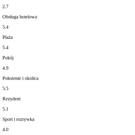
2.7
Obsługa hotelowa
5.4
Plaża
5.4
Pokój
4.9
Położenie i okolica
5.5
Rezydent
5.1
Sport i rozrywka
4.0