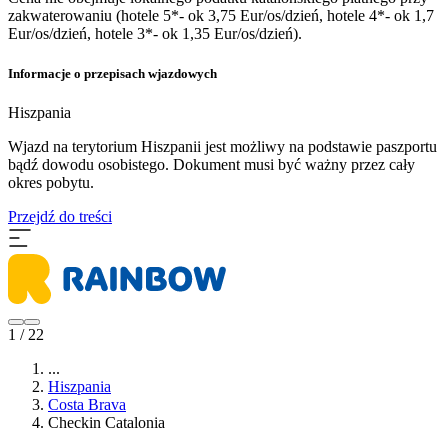
zakwaterowaniu (hotele 5*- ok 3,75 Eur/os/dzień, hotele 4*- ok 1,7
Eur/os/dzień, hotele 3*- ok 1,35 Eur/os/dzień).
Informacje o przepisach wjazdowych
Hiszpania
​Wjazd na terytorium Hiszpanii jest możliwy na podstawie paszportu
bądź dowodu osobistego. Dokument musi być ważny przez cały
okres pobytu.
Przejdź do treści
1 / 22
...
Hiszpania
Costa Brava
Checkin Catalonia