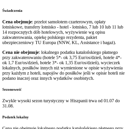
Świadczenia
Cena obejmuje
: przelot samolotem czarterowym, opłaty
lotniskowe, transfery lotnisko - hotel - lotnisko, 7 lub 10 lub 11 lub
14 rozpoczętych dób hotelowych, wyżywienie wg opisu
zakwaterowania, opiekę polskiego rezydenta, pakiet
ubezpieczeniowy TU Europa (NNW, KL, Assistance i bagaż).
Cena nie obejmuje
: lokalnego podatku katalońskiego płatnego
przy zakwaterowaniu (hotele 5*- ok 3,75 Eur/os/dzień, hotele 4*-
ok 1,7 Eur/os/dzień, hotele 3*- ok 1,35 Eur/os/dzień), wycieczek
lokalnych, posiłków innych niż wymienione w opisie wyżywienia
przy każdym z hoteli, napojów do posiłków jeśli w opisie hoteli nie
podano inaczej oraz innych wydatków osobistych.
Sezonowość
Zwykle wysoki sezon turystyczny w Hiszpanii trwa od 01.07 do
31.08.
Podatek lokalny
Cena nie obejmuje lokalnego podatku katalońskiego płatnego przy