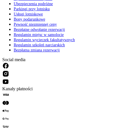
Ubezpieczenia podróżne
Parkingi przy lotnisku
Usługi lotniskowe
Bony podarunkowe
Pewność niezmiennej ceny
Bezpłatne odwołanie rezerwacji
Regulamin miejsc w samolocie
Regulamin wycieczek fakultatywnych
Regulamin szkoleń narciarskich
Bezpłatna zmiana rezerwacji
Social media
Kanały płatności