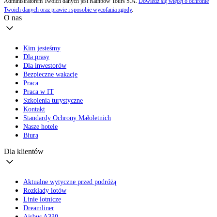
Administratorem Twoich danych jest Rainbow Tours S.A.
Dowiedz się więcej o ochronie
Twoich danych oraz prawie i sposobie wycofania zgody
.
O nas
Kim jesteśmy
Dla prasy
Dla inwestorów
Bezpieczne wakacje
Praca
Praca w IT
Szkolenia turystyczne
Kontakt
Standardy Ochrony Małoletnich
Nasze hotele
Biura
Dla klientów
Aktualne wytyczne przed podróżą
Rozkłady lotów
Linie lotnicze
Dreamliner
Airbus A330