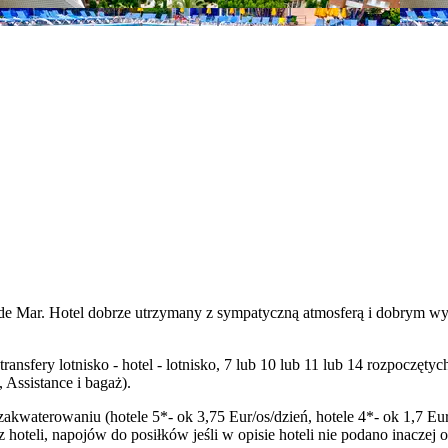
 de Mar. Hotel dobrze utrzymany z sympatyczną atmosferą i dobrym wyż
transfery lotnisko - hotel - lotnisko, 7 lub 10 lub 11 lub 14 rozpocz
Assistance i bagaż).
zakwaterowaniu (hotele 5*- ok 3,75 Eur/os/dzień, hotele 4*- ok 1,7 Eur
oteli, napojów do posiłków jeśli w opisie hoteli nie podano inaczej 