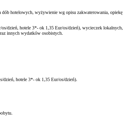
ętych dób hotelowych, wyżywienie wg opisu zakwaterowania, opiekę
/os/dzień, hotele 3*- ok 1,35 Eur/os/dzień), wycieczek lokalnych,
oraz innych wydatków osobistych.
/dzień, hotele 3*- ok 1,35 Eur/os/dzień).
pobytu.