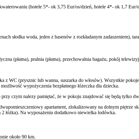
aterowaniu (hotele 5*- ok 3,75 Eur/os/dzień, hotele 4*- ok 1,7 Eur/os
enach słodka woda, jeden z basenów z rozkładanym zadaszeniem), tarasy
zna (płatna), pralnia (płatna), przechowalnia bagażu, pokój telewizyj
ka z WC (prysznic lub wanna, suszarka do włosów). Wszystkie pokoje 
ieje możliwość wypożyczenia bezpłatnego łóżeczka dla dziecka.
) przy czym nalezy pamiętać, że w pokoju znajdować się będą tylko dw
; dwupomieszczeniowy apartament, zlokalizowany na dolnym piętrze skł
na 2 łóżka). Na wyposażeniu dodatkowo niewielka lodówka.
lonie około 90 km.