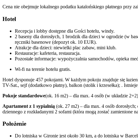
Cena nie obejmuje lokalnego podatku katalońskiego płatnego przy zakw
Hotel
Recepcja i lobby dostępne dla Gości hotelu, windy.
2 baseny dla dorosłych, 1 brodzik dla dzieci w ogrodzie (w bas
ręczniki basenowe (depozyt ok. 10 EUR).
Atrakcje dla dzieci: niewielki plac zabaw, mini klub.
Restauracje: kafeteria, restauracja.
Pozostałe informacje: wypożyczalnia samochodów, opieka medyc
Wi-fi na terenie hotelu gratis.
Hotel dysponuje 457 pokojami. W każdym pokoju znajduje się łazien
TV-Sat., sejf (dodatkowo płatny), balkon (stolik i krzesełka); . Istn
Pokoje standardowe
(ok. 16 m2) – dla max. 4 osób (w układzie 2+2
Apartament z 1 sypialnią
(ok. 27 m2) – dla max. 4 osób dorosłych
dziennego z rozkładanymi 2 sofami (która mogą zostać zamienione 
Położenie
Do lotniska w Gironie jest około 30 km, a do lotniska w Barce