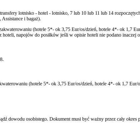
transfery lotnisko - hotel - lotnisko, 7 lub 10 lub 11 lub 14 rozpocz
Assistance i bagaż).
zakwaterowaniu (hotele 5*- ok 3,75 Eur/os/dzień, hotele 4*- ok 1,7 Eur
oteli, napojów do posiłków jeśli w opisie hoteli nie podano inaczej 
8.
aterowaniu (hotele 5*- ok 3,75 Eur/os/dzień, hotele 4*- ok 1,7 Eur/os
u bądź dowodu osobistego. Dokument musi być ważny przez cały okres 