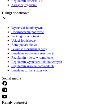
Regulamin serwisu R.pl
Zarządzaj zgodami
Usługi dodatkowe
Wycieczki fakultatywne
Ubezpieczenia podróżne
Parkingi przy lotnisku
Usługi lotniskowe
Bony podarunkowe
Pewność niezmiennej ceny
Bezpłatne odwołanie rezerwacji
Regulamin miejsc w samolocie
Regulamin wycieczek fakultatywnych
Regulamin szkoleń narciarskich
Bezpłatna zmiana rezerwacji
Social media
Kanały płatności