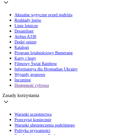
Aktualne wytyczne przed podróżą
Rozkłady lotów
Linie lotnicze
Dreamliner
Airbus A330
Dodaj opinię
Katalogi
Program lojalnościowy Bumerang
Karty i bony
Filmowy Świat Rainbow
Informatsiya dla Hromadian Ukrainy
Wyjazdy grupowe
Incoming
Dostępność cyfrowa
Zasady korzystania
Warunki uczestnictwa
Przeczytaj koniecznie
Warunki ubezpieczenia podróżnego
Polityka prywatności