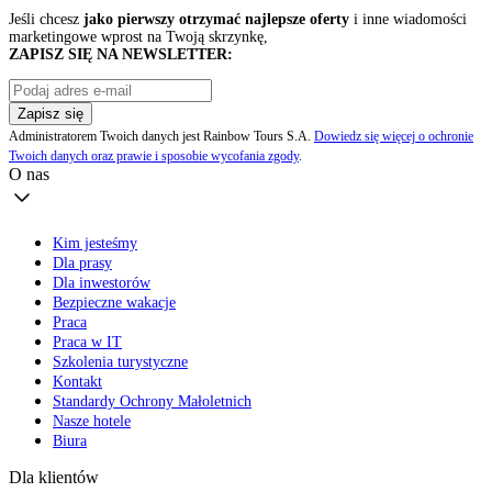
Jeśli chcesz
jako pierwszy otrzymać najlepsze oferty
i inne wiadomości
marketingowe wprost na Twoją skrzynkę,
ZAPISZ SIĘ NA NEWSLETTER:
Zapisz się
Administratorem Twoich danych jest Rainbow Tours S.A.
Dowiedz się więcej o ochronie
Twoich danych oraz prawie i sposobie wycofania zgody
.
O nas
Kim jesteśmy
Dla prasy
Dla inwestorów
Bezpieczne wakacje
Praca
Praca w IT
Szkolenia turystyczne
Kontakt
Standardy Ochrony Małoletnich
Nasze hotele
Biura
Dla klientów