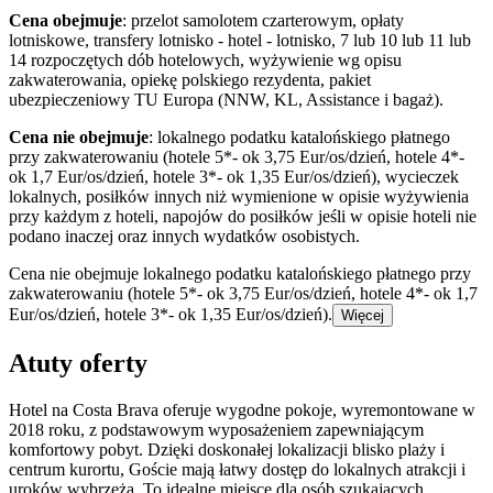
Cena obejmuje
: przelot samolotem czarterowym, opłaty
lotniskowe, transfery lotnisko - hotel - lotnisko, 7 lub 10 lub 11 lub
14 rozpoczętych dób hotelowych, wyżywienie wg opisu
zakwaterowania, opiekę polskiego rezydenta, pakiet
ubezpieczeniowy TU Europa (NNW, KL, Assistance i bagaż).
Cena nie obejmuje
: lokalnego podatku katalońskiego płatnego
przy zakwaterowaniu (hotele 5*- ok 3,75 Eur/os/dzień, hotele 4*-
ok 1,7 Eur/os/dzień, hotele 3*- ok 1,35 Eur/os/dzień), wycieczek
lokalnych, posiłków innych niż wymienione w opisie wyżywienia
przy każdym z hoteli, napojów do posiłków jeśli w opisie hoteli nie
podano inaczej oraz innych wydatków osobistych.
Cena nie obejmuje lokalnego podatku katalońskiego płatnego przy
zakwaterowaniu (hotele 5*- ok 3,75 Eur/os/dzień, hotele 4*- ok 1,7
Eur/os/dzień, hotele 3*- ok 1,35 Eur/os/dzień).
Więcej
Atuty oferty
Hotel na Costa Brava oferuje wygodne pokoje, wyremontowane w
2018 roku, z podstawowym wyposażeniem zapewniającym
komfortowy pobyt. Dzięki doskonałej lokalizacji blisko plaży i
centrum kurortu, Goście mają łatwy dostęp do lokalnych atrakcji i
uroków wybrzeża. To idealne miejsce dla osób szukających