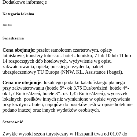
Dodatkowe informacje
Kategoria lokalna
****
Świadczenia
Cena obejmuje
: przelot samolotem czarterowym, opłaty
lotniskowe, transfery lotnisko - hotel - lotnisko, 7 lub 10 lub 11 lub
14 rozpoczętych dób hotelowych, wyżywienie wg opisu
zakwaterowania, opiekę polskiego rezydenta, pakiet
ubezpieczeniowy TU Europa (NNW, KL, Assistance i bagaż).
Cena nie obejmuje
: lokalnego podatku katalońskiego płatnego
przy zakwaterowaniu (hotele 5*- ok 3,75 Eur/os/dzień, hotele 4*-
ok 1,7 Eur/os/dzień, hotele 3*- ok 1,35 Eur/os/dzień), wycieczek
lokalnych, posiłków innych niż wymienione w opisie wyżywienia
przy każdym z hoteli, napojów do posiłków jeśli w opisie hoteli nie
podano inaczej oraz innych wydatków osobistych.
Sezonowość
Zwykle wysoki sezon turystyczny w Hiszpanii trwa od 01.07 do