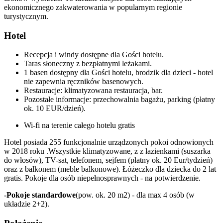
ekonomicznego zakwaterowania w popularnym regionie
turystycznym.
Hotel
Recepcja i windy dostępne dla Gości hotelu.
Taras słoneczny z bezpłatnymi leżakami.
1 basen dostępny dla Gości hotelu, brodzik dla dzieci - hotel
nie zapewnia ręczników basenowych.
Restauracje: klimatyzowana restauracja, bar.
Pozostałe informacje: przechowalnia bagażu, parking (płatny
ok. 10 EUR/dzień).
Wi-fi na terenie całego hotelu gratis
Hotel posiada 255 funkcjonalnie urządzonych pokoi odnowionych
w 2018 roku .Wszystkie klimatyzowane, z z łazienkami (suszarka
do włosów), TV-sat, telefonem, sejfem (płatny ok. 20 Eur/tydzień)
oraz z balkonem (meble balkonowe). Łóżeczko dla dziecka do 2 lat
gratis. Pokoje dla osób niepełnosprawnych - na potwierdzenie.
-Pokoje standardowe
(pow. ok. 20 m2) - dla max 4 osób (w
układzie 2+2).