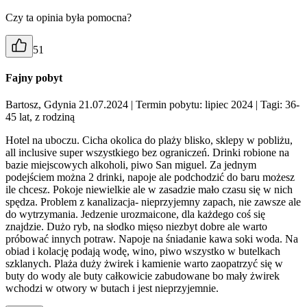
Czy ta opinia była pomocna?
51
Fajny pobyt
Bartosz, Gdynia 21.07.2024
| Termin pobytu: lipiec 2024
| Tagi: 36-
45 lat, z rodziną
Hotel na uboczu. Cicha okolica do plaży blisko, sklepy w pobliżu,
all inclusive super wszystkiego bez ograniczeń. Drinki robione na
bazie miejscowych alkoholi, piwo San miguel. Za jednym
podejściem można 2 drinki, napoje ale podchodzić do baru możesz
ile chcesz. Pokoje niewielkie ale w zasadzie mało czasu się w nich
spędza. Problem z kanalizacja- nieprzyjemny zapach, nie zawsze ale
do wytrzymania. Jedzenie urozmaicone, dla każdego coś się
znajdzie. Dużo ryb, na słodko mięso niezbyt dobre ale warto
próbować innych potraw. Napoje na śniadanie kawa soki woda. Na
obiad i kolację podają wodę, wino, piwo wszystko w butelkach
szklanych. Plaża duży żwirek i kamienie warto zaopatrzyć się w
buty do wody ale buty całkowicie zabudowane bo mały żwirek
wchodzi w otwory w butach i jest nieprzyjemnie.