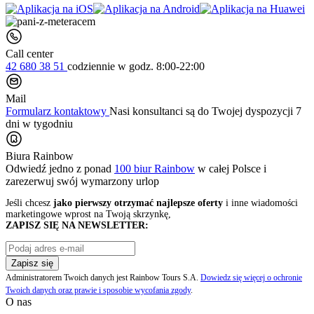
Call center
42 680 38 51
codziennie
w godz. 8:00-22:00
Mail
Formularz kontaktowy
Nasi konsultanci są do Twojej dyspozycji 7
dni w tygodniu
Biura Rainbow
Odwiedź jedno z ponad
100 biur Rainbow
w całej Polsce i
zarezerwuj swój
wymarzony urlop
Jeśli chcesz
jako pierwszy otrzymać najlepsze oferty
i inne wiadomości
marketingowe wprost na Twoją skrzynkę,
ZAPISZ SIĘ NA NEWSLETTER:
Zapisz się
Administratorem Twoich danych jest Rainbow Tours S.A.
Dowiedz się więcej o ochronie
Twoich danych oraz prawie i sposobie wycofania zgody
.
O nas