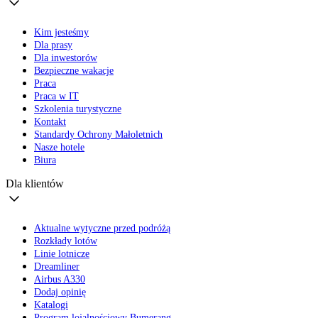
Kim jesteśmy
Dla prasy
Dla inwestorów
Bezpieczne wakacje
Praca
Praca w IT
Szkolenia turystyczne
Kontakt
Standardy Ochrony Małoletnich
Nasze hotele
Biura
Dla klientów
Aktualne wytyczne przed podróżą
Rozkłady lotów
Linie lotnicze
Dreamliner
Airbus A330
Dodaj opinię
Katalogi
Program lojalnościowy Bumerang