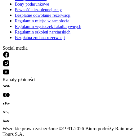
Bony podarunkowe
Pewność niezmiennej ceny
Bezpłatne odwołanie rezerwacji
Regulamin miejsc w samolocie
Regulamin wycieczek fakultatywnych
Regulamin szkoleń narciarskich
Bezpłatna zmiana rezerwacji
Social media
Kanały płatności
Wszelkie prawa zastrzeżone ©1991-2026 Biuro podróży Rainbow
Tours S.A.