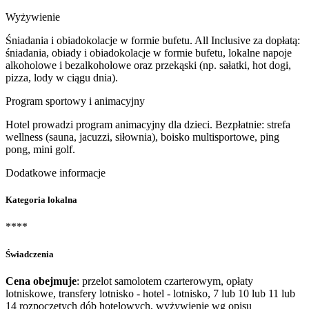
Wyżywienie
Śniadania i obiadokolacje w formie bufetu. All Inclusive za dopłatą:
śniadania, obiady i obiadokolacje w formie bufetu, lokalne napoje
alkoholowe i bezalkoholowe oraz przekąski (np. sałatki, hot dogi,
pizza, lody w ciągu dnia).
Program sportowy i animacyjny
Hotel prowadzi program animacyjny dla dzieci. Bezpłatnie: strefa
wellness (sauna, jacuzzi, siłownia), boisko multisportowe, ping
pong, mini golf.
Dodatkowe informacje
Kategoria lokalna
****
Świadczenia
Cena obejmuje
: przelot samolotem czarterowym, opłaty
lotniskowe, transfery lotnisko - hotel - lotnisko, 7 lub 10 lub 11 lub
14 rozpoczętych dób hotelowych, wyżywienie wg opisu