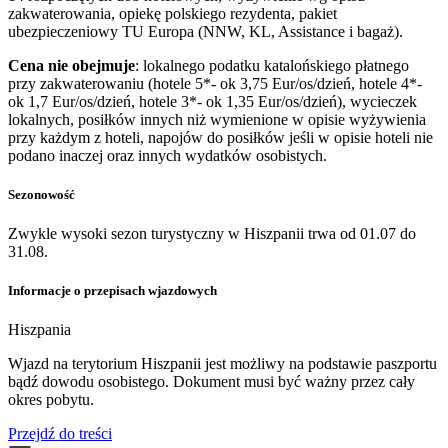
zakwaterowania, opiekę polskiego rezydenta, pakiet
ubezpieczeniowy TU Europa (NNW, KL, Assistance i bagaż).
Cena nie obejmuje
: lokalnego podatku katalońskiego płatnego
przy zakwaterowaniu (hotele 5*- ok 3,75 Eur/os/dzień, hotele 4*-
ok 1,7 Eur/os/dzień, hotele 3*- ok 1,35 Eur/os/dzień), wycieczek
lokalnych, posiłków innych niż wymienione w opisie wyżywienia
przy każdym z hoteli, napojów do posiłków jeśli w opisie hoteli nie
podano inaczej oraz innych wydatków osobistych.
Sezonowość
Zwykle wysoki sezon turystyczny w Hiszpanii trwa od 01.07 do
31.08.
Informacje o przepisach wjazdowych
Hiszpania
​Wjazd na terytorium Hiszpanii jest możliwy na podstawie paszportu
bądź dowodu osobistego. Dokument musi być ważny przez cały
okres pobytu.
Przejdź do treści