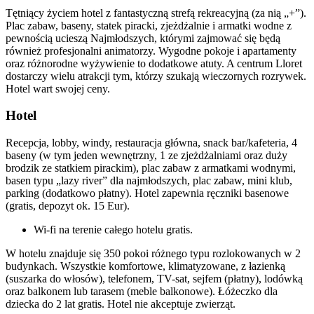
Tętniący życiem hotel z fantastyczną strefą rekreacyjną (za nią „+”).
Plac zabaw, baseny, statek piracki, zjeżdżalnie i armatki wodne z
pewnością ucieszą Najmłodszych, którymi zajmować się będą
również profesjonalni animatorzy. Wygodne pokoje i apartamenty
oraz różnorodne wyżywienie to dodatkowe atuty. A centrum Lloret
dostarczy wielu atrakcji tym, którzy szukają wieczornych rozrywek.
Hotel wart swojej ceny.
Hotel
Recepcja, lobby, windy, restauracja główna, snack bar/kafeteria, 4
baseny (w tym jeden wewnętrzny, 1 ze zjeżdżalniami oraz duży
brodzik ze statkiem pirackim), plac zabaw z armatkami wodnymi,
basen typu „lazy river” dla najmłodszych, plac zabaw, mini klub,
parking (dodatkowo płatny). Hotel zapewnia ręczniki basenowe
(gratis, depozyt ok. 15 Eur).
Wi-fi na terenie całego hotelu gratis.
W hotelu znajduje się 350 pokoi różnego typu rozlokowanych w 2
budynkach. Wszystkie komfortowe, klimatyzowane, z łazienką
(suszarka do włosów), telefonem, TV-sat, sejfem (płatny), lodówką
oraz balkonem lub tarasem (meble balkonowe). Łóżeczko dla
dziecka do 2 lat gratis. Hotel nie akceptuje zwierząt.