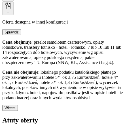
-
Oferta dostępna w innej konfiguracji
Sprawdź
Cena obejmuje
: przelot samolotem czarterowym, opłaty
lotniskowe, transfery lotnisko - hotel - lotnisko, 7 lub 10 lub 11 lub
14 rozpoczętych dób hotelowych, wyżywienie wg opisu
zakwaterowania, opiekę polskiego rezydenta, pakiet
ubezpieczeniowy TU Europa (NNW, KL, Assistance i bagaż).
Cena nie obejmuje
: lokalnego podatku katalońskiego płatnego
przy zakwaterowaniu (hotele 5*- ok 3,75 Eur/os/dzień, hotele 4*-
ok 1,7 Eur/os/dzień, hotele 3*- ok 1,35 Eur/os/dzień), wycieczek
lokalnych, posiłków innych niż wymienione w opisie wyżywienia
przy każdym z hoteli, napojów do posiłków jeśli w opisie hoteli nie
podano inaczej oraz innych wydatków osobistych.
Więcej
Atuty oferty