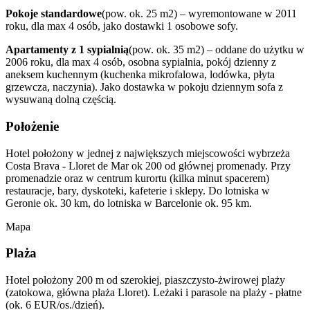
Pokoje standardowe
(pow. ok. 25 m2) – wyremontowane w 2011
roku, dla max 4 osób, jako dostawki 1 osobowe sofy.
Apartamenty z 1 sypialnią
(pow. ok. 35 m2) – oddane do użytku w
2006 roku, dla max 4 osób, osobna sypialnia, pokój dzienny z
aneksem kuchennym (kuchenka mikrofalowa, lodówka, płyta
grzewcza, naczynia). Jako dostawka w pokoju dziennym sofa z
wysuwaną dolną częścią.
Położenie
Hotel położony w jednej z największych miejscowości wybrzeża
Costa Brava - Lloret de Mar ok 200 od głównej promenady. Przy
promenadzie oraz w centrum kurortu (kilka minut spacerem)
restauracje, bary, dyskoteki, kafeterie i sklepy. Do lotniska w
Geronie ok. 30 km, do lotniska w Barcelonie ok. 95 km.
Mapa
Plaża
Hotel położony 200 m od szerokiej, piaszczysto-żwirowej plaży
(zatokowa, główna plaża Lloret). Leżaki i parasole na plaży - płatne
(ok. 6 EUR/os./dzień).