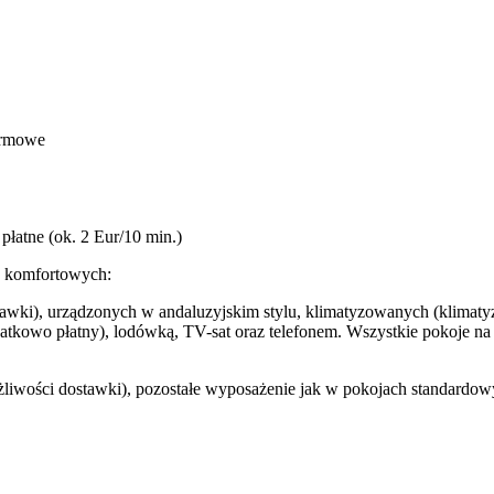
darmowe
płatne (ok. 2 Eur/10 min.)
w komfortowych:
awki), urządzonych w andaluzyjskim stylu, klimatyzowanych (klimatyz
tkowo płatny), lodówką, TV-sat oraz telefonem. Wszystkie pokoje na pię
liwości dostawki), pozostałe wyposażenie jak w pokojach standardow