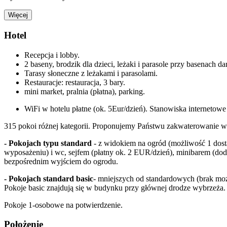
Więcej
Hotel
Recepcja i lobby.
2 baseny, brodzik dla dzieci, leżaki i parasole przy basenach 
Tarasy słoneczne z leżakami i parasolami.
Restauracje: restauracja, 3 bary.
mini market, pralnia (płatna), parking.
WiFi w hotelu płatne (ok. 5Eur/dzień). Stanowiska internetowe 
315 pokoi różnej kategorii. Proponujemy Państwu zakwaterowanie 
- Pokojach typu standard
- z widokiem na ogród (możliwość 1 dost
wyposażeniu) i wc, sejfem (płatny ok. 2 EUR/dzień), minibarem (doda
bezpośrednim wyjściem do ogrodu.
- Pokojach standard basic
- mniejszych od standardowych (brak moż
Pokoje basic znajdują się w budynku przy głównej drodze wybrzeża.
Pokoje 1-osobowe na potwierdzenie.
Położenie