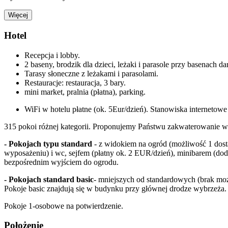
Więcej
Hotel
Recepcja i lobby.
2 baseny, brodzik dla dzieci, leżaki i parasole przy basenach 
Tarasy słoneczne z leżakami i parasolami.
Restauracje: restauracja, 3 bary.
mini market, pralnia (płatna), parking.
WiFi w hotelu płatne (ok. 5Eur/dzień). Stanowiska internetowe 
315 pokoi różnej kategorii. Proponujemy Państwu zakwaterowanie 
- Pokojach typu standard
- z widokiem na ogród (możliwość 1 dost
wyposażeniu) i wc, sejfem (płatny ok. 2 EUR/dzień), minibarem (doda
bezpośrednim wyjściem do ogrodu.
- Pokojach standard basic
- mniejszych od standardowych (brak moż
Pokoje basic znajdują się w budynku przy głównej drodze wybrzeża.
Pokoje 1-osobowe na potwierdzenie.
Położenie