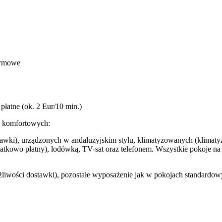
darmowe
płatne (ok. 2 Eur/10 min.)
w komfortowych:
awki), urządzonych w andaluzyjskim stylu, klimatyzowanych (klimatyz
tkowo płatny), lodówką, TV-sat oraz telefonem. Wszystkie pokoje na pię
liwości dostawki), pozostałe wyposażenie jak w pokojach standardow