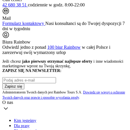
42 680 38 51
codziennie
w godz. 8:00-22:00
Mail
Formularz kontaktowy
Nasi konsultanci są do Twojej dyspozycji 7
dni w tygodniu
Biura Rainbow
Odwiedź jedno z ponad
100 biur Rainbow
w całej Polsce i
zarezerwuj swój
wymarzony urlop
Jeśli chcesz
jako pierwszy otrzymać najlepsze oferty
i inne wiadomości
marketingowe wprost na Twoją skrzynkę,
ZAPISZ SIĘ NA NEWSLETTER:
Zapisz się
Administratorem Twoich danych jest Rainbow Tours S.A.
Dowiedz się więcej o ochronie
Twoich danych oraz prawie i sposobie wycofania zgody
.
O nas
Kim jesteśmy
Dla prasy