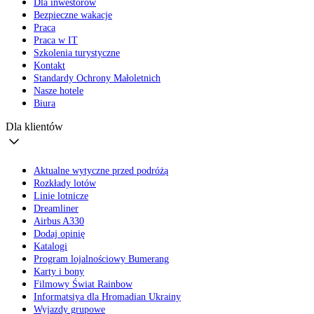
Dla inwestorów
Bezpieczne wakacje
Praca
Praca w IT
Szkolenia turystyczne
Kontakt
Standardy Ochrony Małoletnich
Nasze hotele
Biura
Dla klientów
Aktualne wytyczne przed podróżą
Rozkłady lotów
Linie lotnicze
Dreamliner
Airbus A330
Dodaj opinię
Katalogi
Program lojalnościowy Bumerang
Karty i bony
Filmowy Świat Rainbow
Informatsiya dla Hromadian Ukrainy
Wyjazdy grupowe