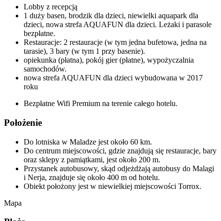
Lobby z recepcją
1 duży basen, brodzik dla dzieci, niewielki aquapark dla
dzieci, nowa strefa AQUAFUN dla dzieci. Leżaki i parasole
bezpłatne.
Restauracje: 2 restauracje (w tym jedna bufetowa, jedna na
tarasie), 3 bary (w tym 1 przy basenie).
opiekunka (płatna), pokój gier (płatne), wypożyczalnia
samochodów.
nowa strefa AQUAFUN dla dzieci wybudowana w 2017
roku
Bezpłatne Wifi Premium na terenie całego hotelu.
Położenie
Do lotniska w Maladze jest około 60 km.
Do centrum miejscowości, gdzie znajdują się restauracje, bary
oraz sklepy z pamiątkami, jest około 200 m.
Przystanek autobusowy, skąd odjeżdżają autobusy do Malagi
i Nerja, znajduje się około 400 m od hotelu.
Obiekt położony jest w niewielkiej miejscowości Torrox.
Mapa