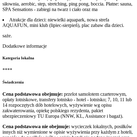
siłownia, aerobic, step, stretching, ping pong, boccia. Płatne: sauna,
SPA Sensations - zabiegi na twarz i ciało oraz ma
Atrakcje dla dzieci: niewielki aquapark, nowa strefa
AQUAFUN, mini klub (lipiec-sierpień), plac zabaw dla dzieci.
saże.
Dodatkowe informacje
Kategoria lokalna
****
Świadczenia
Cena podstawowa obejmuje:
przelot samolotem czarterowym,
opłaty lotniskowe, transfery lotnisko - hotel - lotnisko; 7, 10, 11 lub
14 rozpoczętych dób hotelowych, wyżywienie wg opisu
zakwaterowania, opiekę polskiego rezydenta, pakiet
ubezpieczeniowy TU Europa (NNW, KL, Assistance i bagaż).
Cena podstawowa nie obejmuje:
wycieczek lokalnych, posiłków
innych niż wymienione w opisie wyżywienia przy każdym z hoteli,