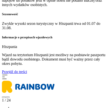
napojów do posiłków jeśli w opisie hoteli nie podano inaczej oraz
innych wydatków osobistych.
Sezonowość
Zwykle wysoki sezon turystyczny w Hiszpanii trwa od 01.07 do
31.08.
Informacje o przepisach wjazdowych
Hiszpania
​Wjazd na terytorium Hiszpanii jest możliwy na podstawie paszportu
bądź dowodu osobistego. Dokument musi być ważny przez cały
okres pobytu.
Przejdź do treści
1 / 24