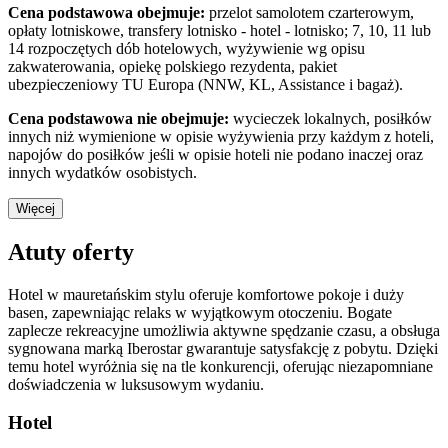
Cena podstawowa obejmuje:
przelot samolotem czarterowym,
opłaty lotniskowe, transfery lotnisko - hotel - lotnisko; 7, 10, 11 lub
14 rozpoczętych dób hotelowych, wyżywienie wg opisu
zakwaterowania, opiekę polskiego rezydenta, pakiet
ubezpieczeniowy TU Europa (NNW, KL, Assistance i bagaż).
Cena podstawowa nie obejmuje:
wycieczek lokalnych, posiłków
innych niż wymienione w opisie wyżywienia przy każdym z hoteli,
napojów do posiłków jeśli w opisie hoteli nie podano inaczej oraz
innych wydatków osobistych.
Więcej
Atuty oferty
Hotel w mauretańskim stylu oferuje komfortowe pokoje i duży
basen, zapewniając relaks w wyjątkowym otoczeniu. Bogate
zaplecze rekreacyjne umożliwia aktywne spędzanie czasu, a obsługa
sygnowana marką Iberostar gwarantuje satysfakcję z pobytu. Dzięki
temu hotel wyróżnia się na tle konkurencji, oferując niezapomniane
doświadczenia w luksusowym wydaniu.
Hotel