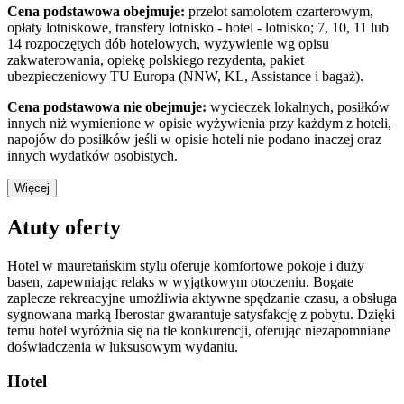
Cena podstawowa obejmuje:
przelot samolotem czarterowym,
opłaty lotniskowe, transfery lotnisko - hotel - lotnisko; 7, 10, 11 lub
14 rozpoczętych dób hotelowych, wyżywienie wg opisu
zakwaterowania, opiekę polskiego rezydenta, pakiet
ubezpieczeniowy TU Europa (NNW, KL, Assistance i bagaż).
Cena podstawowa nie obejmuje:
wycieczek lokalnych, posiłków
innych niż wymienione w opisie wyżywienia przy każdym z hoteli,
napojów do posiłków jeśli w opisie hoteli nie podano inaczej oraz
innych wydatków osobistych.
Więcej
Atuty oferty
Hotel w mauretańskim stylu oferuje komfortowe pokoje i duży
basen, zapewniając relaks w wyjątkowym otoczeniu. Bogate
zaplecze rekreacyjne umożliwia aktywne spędzanie czasu, a obsługa
sygnowana marką Iberostar gwarantuje satysfakcję z pobytu. Dzięki
temu hotel wyróżnia się na tle konkurencji, oferując niezapomniane
doświadczenia w luksusowym wydaniu.
Hotel