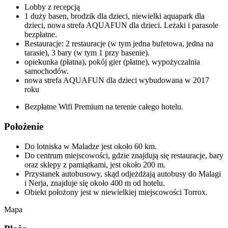
Lobby z recepcją
1 duży basen, brodzik dla dzieci, niewielki aquapark dla
dzieci, nowa strefa AQUAFUN dla dzieci. Leżaki i parasole
bezpłatne.
Restauracje: 2 restauracje (w tym jedna bufetowa, jedna na
tarasie), 3 bary (w tym 1 przy basenie).
opiekunka (płatna), pokój gier (płatne), wypożyczalnia
samochodów.
nowa strefa AQUAFUN dla dzieci wybudowana w 2017
roku
Bezpłatne Wifi Premium na terenie całego hotelu.
Położenie
Do lotniska w Maladze jest około 60 km.
Do centrum miejscowości, gdzie znajdują się restauracje, bary
oraz sklepy z pamiątkami, jest około 200 m.
Przystanek autobusowy, skąd odjeżdżają autobusy do Malagi
i Nerja, znajduje się około 400 m od hotelu.
Obiekt położony jest w niewielkiej miejscowości Torrox.
Mapa