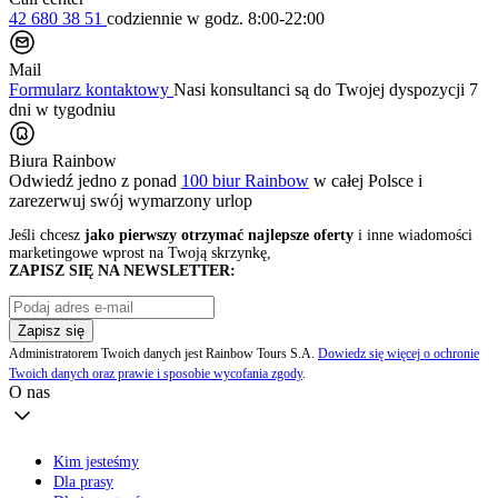
42 680 38 51
codziennie
w godz. 8:00-22:00
Mail
Formularz kontaktowy
Nasi konsultanci są do Twojej dyspozycji 7
dni w tygodniu
Biura Rainbow
Odwiedź jedno z ponad
100 biur Rainbow
w całej Polsce i
zarezerwuj swój
wymarzony urlop
Jeśli chcesz
jako pierwszy otrzymać najlepsze oferty
i inne wiadomości
marketingowe wprost na Twoją skrzynkę,
ZAPISZ SIĘ NA NEWSLETTER:
Zapisz się
Administratorem Twoich danych jest Rainbow Tours S.A.
Dowiedz się więcej o ochronie
Twoich danych oraz prawie i sposobie wycofania zgody
.
O nas
Kim jesteśmy
Dla prasy