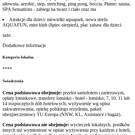
siłownia, aerobic, step, stretching, ping pong, boccia. Płatne: sauna,
SPA Sensations - zabiegi na twarz i ciało oraz ma
Atrakcje dla dzieci: niewielki aquapark, nowa strefa
AQUAFUN, mini klub (lipiec-sierpień), plac zabaw dla dzieci.
saże.
Dodatkowe informacje
Kategoria lokalna
****
Świadczenia
Cena podstawowa obejmuje:
przelot samolotem czarterowym,
opłaty lotniskowe, transfery lotnisko - hotel - lotnisko; 7, 10, 11 lub
14 rozpoczętych dób hotelowych, wyżywienie wg opisu
zakwaterowania, opiekę polskiego rezydenta, pakiet
ubezpieczeniowy TU Europa (NNW, KL, Assistance i bagaż).
Cena podstawowa nie obejmuje:
wycieczek lokalnych, posiłków
innych niż wymienione w opisie wyżywienia przy każdym z hoteli,