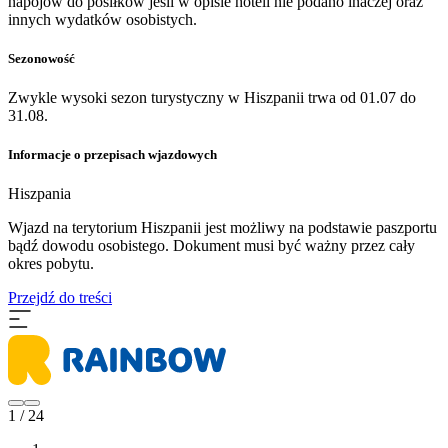
napojów do posiłków jeśli w opisie hoteli nie podano inaczej oraz
innych wydatków osobistych.
Sezonowość
Zwykle wysoki sezon turystyczny w Hiszpanii trwa od 01.07 do
31.08.
Informacje o przepisach wjazdowych
Hiszpania
​Wjazd na terytorium Hiszpanii jest możliwy na podstawie paszportu
bądź dowodu osobistego. Dokument musi być ważny przez cały
okres pobytu.
Przejdź do treści
1 / 24