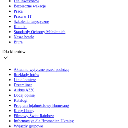
Dla inwestorów
Bezpieczne wakacje
Praca
Praca w IT
Szkolenia turystyczne
Kontakt
Standardy Ochrony Małoletnich
Nasze hotele
Biura
Dla klientów
Aktualne wytyczne przed podróżą
Rozkłady lotów
Linie lotnicze
Dreamliner
Airbus A330
Dodaj opinię
Katalogi
Program lojalnościowy Bumerang
Karty i bony
Filmowy Świat Rainbow
Informatsiya dla Hromadian Ukrainy
Wyjazdy grupowe