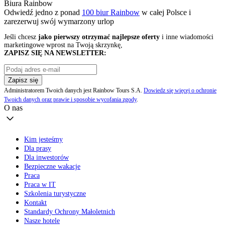
Biura Rainbow
Odwiedź jedno z ponad
100 biur Rainbow
w całej Polsce i
zarezerwuj swój
wymarzony urlop
Jeśli chcesz
jako pierwszy otrzymać najlepsze oferty
i inne wiadomości
marketingowe wprost na Twoją skrzynkę,
ZAPISZ SIĘ NA NEWSLETTER:
Zapisz się
Administratorem Twoich danych jest Rainbow Tours S.A.
Dowiedz się więcej o ochronie
Twoich danych oraz prawie i sposobie wycofania zgody
.
O nas
Kim jesteśmy
Dla prasy
Dla inwestorów
Bezpieczne wakacje
Praca
Praca w IT
Szkolenia turystyczne
Kontakt
Standardy Ochrony Małoletnich
Nasze hotele