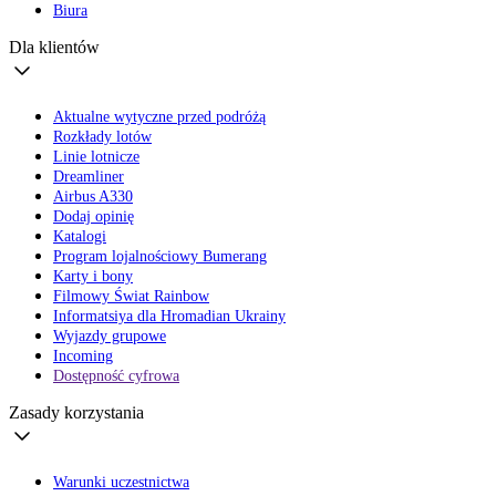
Biura
Dla klientów
Aktualne wytyczne przed podróżą
Rozkłady lotów
Linie lotnicze
Dreamliner
Airbus A330
Dodaj opinię
Katalogi
Program lojalnościowy Bumerang
Karty i bony
Filmowy Świat Rainbow
Informatsiya dla Hromadian Ukrainy
Wyjazdy grupowe
Incoming
Dostępność cyfrowa
Zasady korzystania
Warunki uczestnictwa