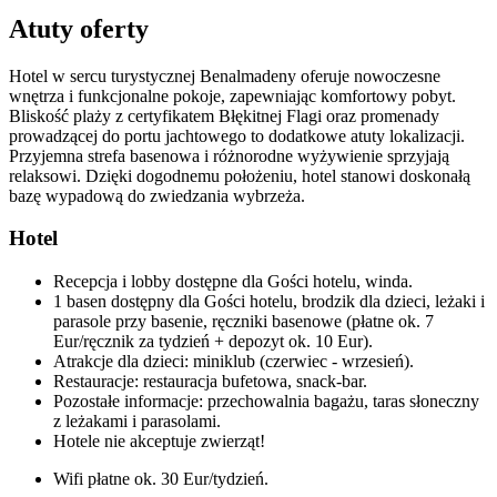
Atuty oferty
Hotel w sercu turystycznej Benalmadeny oferuje nowoczesne
wnętrza i funkcjonalne pokoje, zapewniając komfortowy pobyt.
Bliskość plaży z certyfikatem Błękitnej Flagi oraz promenady
prowadzącej do portu jachtowego to dodatkowe atuty lokalizacji.
Przyjemna strefa basenowa i różnorodne wyżywienie sprzyjają
relaksowi. Dzięki dogodnemu położeniu, hotel stanowi doskonałą
bazę wypadową do zwiedzania wybrzeża.
Hotel
Recepcja i lobby dostępne dla Gości hotelu, winda.
1 basen dostępny dla Gości hotelu, brodzik dla dzieci, leżaki i
parasole przy basenie, ręczniki basenowe (płatne ok. 7
Eur/ręcznik za tydzień + depozyt ok. 10 Eur).
Atrakcje dla dzieci: miniklub (czerwiec - wrzesień).
Restauracje: restauracja bufetowa, snack-bar.
Pozostałe informacje: przechowalnia bagażu, taras słoneczny
z leżakami i parasolami.
Hotele nie akceptuje zwierząt!
Wifi płatne ok. 30 Eur/tydzień.