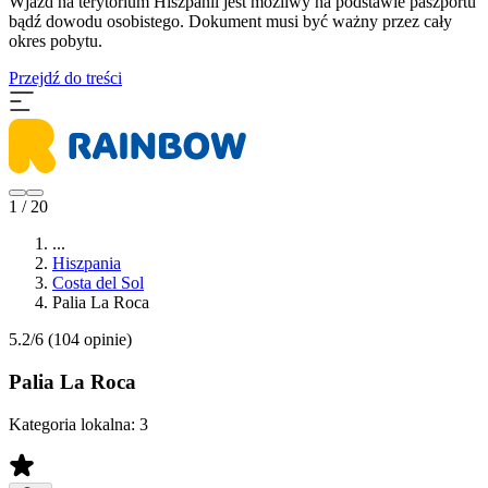
​Wjazd na terytorium Hiszpanii jest możliwy na podstawie paszportu
bądź dowodu osobistego. Dokument musi być ważny przez cały
okres pobytu.
Przejdź do treści
1 / 20
...
Hiszpania
Costa del Sol
Palia La Roca
5.2/6
(104 opinie)
Palia La Roca
Kategoria lokalna:
3