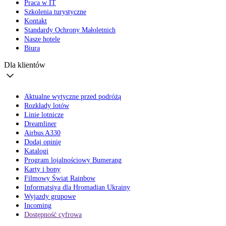
Praca w IT
Szkolenia turystyczne
Kontakt
Standardy Ochrony Małoletnich
Nasze hotele
Biura
Dla klientów
Aktualne wytyczne przed podróżą
Rozkłady lotów
Linie lotnicze
Dreamliner
Airbus A330
Dodaj opinię
Katalogi
Program lojalnościowy Bumerang
Karty i bony
Filmowy Świat Rainbow
Informatsiya dla Hromadian Ukrainy
Wyjazdy grupowe
Incoming
Dostępność cyfrowa