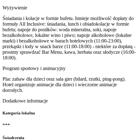
Wyżywienie
Śniadania i kolacje w formie bufetu. Istnieje możliwość dopłaty do
formuły All Inclusive: śniadania, lunch i obiadokolacje w formie
bufetu; napoje do posiłków: woda mineralna, soki, napoje
bezalkoholowe, lokalne wino i piwo; napoje alkoholowe (lokalne
marki) i bezalkoholowe w barach hotelowych (11:00-23:00),
przekąski i lody w snack barze (11:00-18:00) - niektóre za dopłatą -
prosimy sprawdzać Bar Menu, kawa, herbata oraz słodycze (16:00-
18:00).
Program sportowy i animacyjny
Plac zabaw dla dzieci oraz sala gier (bilard, rzutki, ping-pong).
Hotel organizuje animacje dla dzieci i wieczorne animacje
dorosłych.
Dodatkowe informacje
Kategoria lokalna
***
Świadczenia