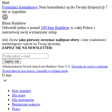
Mail
Formularz kontaktowy
Nasi konsultanci są do Twojej dyspozycji 7
dni w tygodniu
Biura Rainbow
Odwiedź jedno z ponad
100 biur Rainbow
w całej Polsce i
zarezerwuj swój
wymarzony urlop
Jeśli chcesz
jako pierwszy otrzymać najlepsze oferty
i inne wiadomości
marketingowe wprost na Twoją skrzynkę,
ZAPISZ SIĘ NA NEWSLETTER:
Zapisz się
Administratorem Twoich danych jest Rainbow Tours S.A.
Dowiedz się więcej o ochronie
Twoich danych oraz prawie i sposobie wycofania zgody
.
O nas
Kim jesteśmy
Dla prasy
Dla inwestorów
Bezpieczne wakacje
Praca