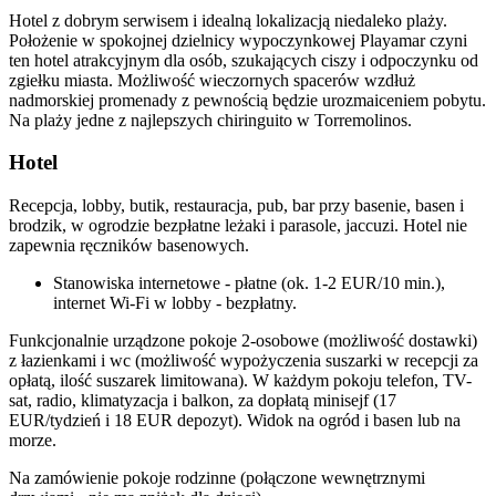
Hotel z dobrym serwisem i idealną lokalizacją niedaleko plaży.
Położenie w spokojnej dzielnicy wypoczynkowej Playamar czyni
ten hotel atrakcyjnym dla osób, szukających ciszy i odpoczynku od
zgiełku miasta. Możliwość wieczornych spacerów wzdłuż
nadmorskiej promenady z pewnością będzie urozmaiceniem pobytu.
Na plaży jedne z najlepszych chiringuito w Torremolinos.
Hotel
Recepcja, lobby, butik, restauracja, pub, bar przy basenie, basen i
brodzik, w ogrodzie bezpłatne leżaki i parasole, jaccuzi. Hotel nie
zapewnia ręczników basenowych.
Stanowiska internetowe - płatne (ok. 1-2 EUR/10 min.),
internet Wi-Fi w lobby - bezpłatny.
Funkcjonalnie urządzone pokoje 2-osobowe (możliwość dostawki)
z łazienkami i wc (możliwość wypożyczenia suszarki w recepcji za
opłatą, ilość suszarek limitowana). W każdym pokoju telefon, TV-
sat, radio, klimatyzacja i balkon, za dopłatą minisejf (17
EUR/tydzień i 18 EUR depozyt). Widok na ogród i basen lub na
morze.
Na zamówienie pokoje rodzinne (połączone wewnętrznymi