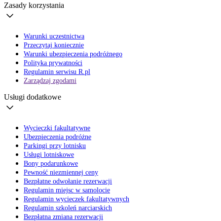
Zasady korzystania
Warunki uczestnictwa
Przeczytaj koniecznie
Warunki ubezpieczenia podróżnego
Polityka prywatności
Regulamin serwisu R.pl
Zarządzaj zgodami
Usługi dodatkowe
Wycieczki fakultatywne
Ubezpieczenia podróżne
Parkingi przy lotnisku
Usługi lotniskowe
Bony podarunkowe
Pewność niezmiennej ceny
Bezpłatne odwołanie rezerwacji
Regulamin miejsc w samolocie
Regulamin wycieczek fakultatywnych
Regulamin szkoleń narciarskich
Bezpłatna zmiana rezerwacji