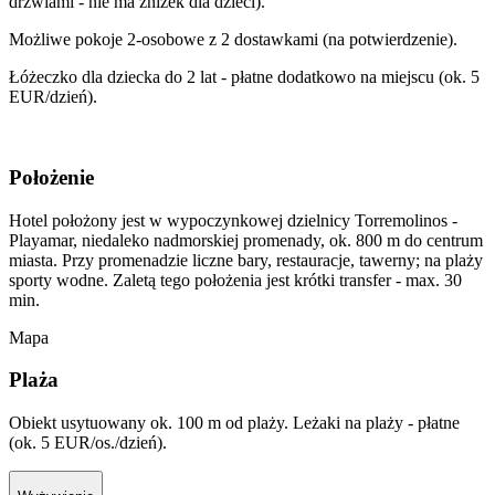
drzwiami - nie ma zniżek dla dzieci).
Możliwe pokoje 2-osobowe z 2 dostawkami (na potwierdzenie).
Łóżeczko dla dziecka do 2 lat - płatne dodatkowo na miejscu (ok. 5
EUR/dzień).
Położenie
Hotel położony jest w wypoczynkowej dzielnicy Torremolinos -
Playamar, niedaleko nadmorskiej promenady, ok. 800 m do centrum
miasta. Przy promenadzie liczne bary, restauracje, tawerny; na plaży
sporty wodne. Zaletą tego położenia jest krótki transfer - max. 30
min.
Mapa
Plaża
Obiekt usytuowany ok. 100 m od plaży. Leżaki na plaży - płatne
(ok. 5 EUR/os./dzień).