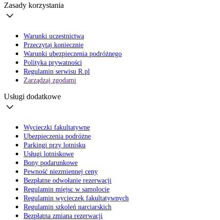
Zasady korzystania
Warunki uczestnictwa
Przeczytaj koniecznie
Warunki ubezpieczenia podróżnego
Polityka prywatności
Regulamin serwisu R.pl
Zarządzaj zgodami
Usługi dodatkowe
Wycieczki fakultatywne
Ubezpieczenia podróżne
Parkingi przy lotnisku
Usługi lotniskowe
Bony podarunkowe
Pewność niezmiennej ceny
Bezpłatne odwołanie rezerwacji
Regulamin miejsc w samolocie
Regulamin wycieczek fakultatywnych
Regulamin szkoleń narciarskich
Bezpłatna zmiana rezerwacji