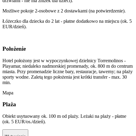
drzwiami - nie ma zniżek dla dzieci).
Możliwe pokoje 2-osobowe z 2 dostawkami (na potwierdzenie).
Łóżeczko dla dziecka do 2 lat - płatne dodatkowo na miejscu (ok. 5
EUR/dzień).
Położenie
Hotel położony jest w wypoczynkowej dzielnicy Torremolinos -
Playamar, niedaleko nadmorskiej promenady, ok. 800 m do centrum
miasta. Przy promenadzie liczne bary, restauracje, tawerny; na plaży
sporty wodne. Zaletą tego położenia jest krótki transfer - max. 30
min.
Mapa
Plaża
Obiekt usytuowany ok. 100 m od plaży. Leżaki na plaży - płatne
(ok. 5 EUR/os./dzień).