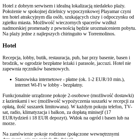
Hotel z dobrym serwisem i idealną lokalizacją niedaleko plaży.
Położenie w spokojnej dzielnicy wypoczynkowej Playamar czyni
ten hotel atrakcyjnym dla osób, szukających ciszy i odpoczynku od
zgiełku miasta. Możliwość wieczornych spacerów wzdłuż
nadmorskiej promenady z pewnością będzie urozmaiceniem pobytu.
Na plaży jedne z najlepszych chiringuito w Torremolinos.
Hotel
Recepcja, lobby, butik, restauracja, pub, bar przy basenie, basen i
brodzik, w ogrodzie bezpłatne leżaki i parasole, jaccuzi. Hotel nie
zapewnia ręczników basenowych.
Stanowiska internetowe - płatne (ok. 1-2 EUR/10 min.),
internet Wi-Fi w lobby - bezpłatny.
Funkcjonalnie urządzone pokoje 2-osobowe (możliwość dostawki)
z łazienkami i wc (możliwość wypożyczenia suszarki w recepcji za
opłatą, ilość suszarek limitowana). W każdym pokoju telefon, TV-
sat, radio, klimatyzacja i balkon, za dopłatą minisejf (17
EUR/tydzień i 18 EUR depozyt). Widok na ogród i basen lub na
morze.
Na zamówienie pokoje rodzinne (połączone wewnętrznymi