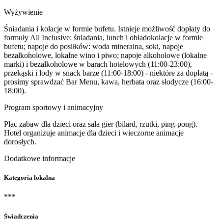
Wyżywienie
Śniadania i kolacje w formie bufetu. Istnieje możliwość dopłaty do
formuły All Inclusive: śniadania, lunch i obiadokolacje w formie
bufetu; napoje do posiłków: woda mineralna, soki, napoje
bezalkoholowe, lokalne wino i piwo; napoje alkoholowe (lokalne
marki) i bezalkoholowe w barach hotelowych (11:00-23:00),
przekąski i lody w snack barze (11:00-18:00) - niektóre za dopłatą -
prosimy sprawdzać Bar Menu, kawa, herbata oraz słodycze (16:00-
18:00).
Program sportowy i animacyjny
Plac zabaw dla dzieci oraz sala gier (bilard, rzutki, ping-pong).
Hotel organizuje animacje dla dzieci i wieczorne animacje
dorosłych.
Dodatkowe informacje
Kategoria lokalna
***
Świadczenia