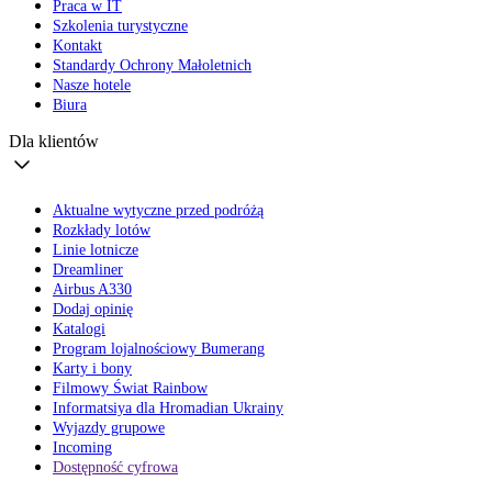
Praca w IT
Szkolenia turystyczne
Kontakt
Standardy Ochrony Małoletnich
Nasze hotele
Biura
Dla klientów
Aktualne wytyczne przed podróżą
Rozkłady lotów
Linie lotnicze
Dreamliner
Airbus A330
Dodaj opinię
Katalogi
Program lojalnościowy Bumerang
Karty i bony
Filmowy Świat Rainbow
Informatsiya dla Hromadian Ukrainy
Wyjazdy grupowe
Incoming
Dostępność cyfrowa