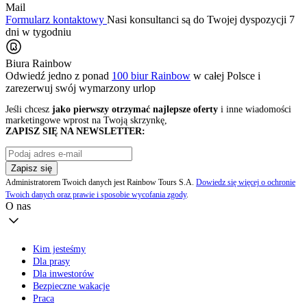
Mail
Formularz kontaktowy
Nasi konsultanci są do Twojej dyspozycji 7
dni w tygodniu
Biura Rainbow
Odwiedź jedno z ponad
100 biur Rainbow
w całej Polsce i
zarezerwuj swój
wymarzony urlop
Jeśli chcesz
jako pierwszy otrzymać najlepsze oferty
i inne wiadomości
marketingowe wprost na Twoją skrzynkę,
ZAPISZ SIĘ NA NEWSLETTER:
Zapisz się
Administratorem Twoich danych jest Rainbow Tours S.A.
Dowiedz się więcej o ochronie
Twoich danych oraz prawie i sposobie wycofania zgody
.
O nas
Kim jesteśmy
Dla prasy
Dla inwestorów
Bezpieczne wakacje
Praca