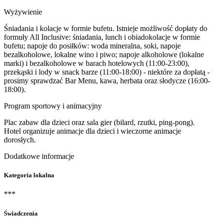
Wyżywienie
Śniadania i kolacje w formie bufetu. Istnieje możliwość dopłaty do
formuły All Inclusive: śniadania, lunch i obiadokolacje w formie
bufetu; napoje do posiłków: woda mineralna, soki, napoje
bezalkoholowe, lokalne wino i piwo; napoje alkoholowe (lokalne
marki) i bezalkoholowe w barach hotelowych (11:00-23:00),
przekąski i lody w snack barze (11:00-18:00) - niektóre za dopłatą -
prosimy sprawdzać Bar Menu, kawa, herbata oraz słodycze (16:00-
18:00).
Program sportowy i animacyjny
Plac zabaw dla dzieci oraz sala gier (bilard, rzutki, ping-pong).
Hotel organizuje animacje dla dzieci i wieczorne animacje
dorosłych.
Dodatkowe informacje
Kategoria lokalna
***
Świadczenia