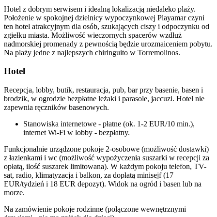
Hotel z dobrym serwisem i idealną lokalizacją niedaleko plaży.
Położenie w spokojnej dzielnicy wypoczynkowej Playamar czyni
ten hotel atrakcyjnym dla osób, szukających ciszy i odpoczynku od
zgiełku miasta. Możliwość wieczornych spacerów wzdłuż
nadmorskiej promenady z pewnością będzie urozmaiceniem pobytu.
Na plaży jedne z najlepszych chiringuito w Torremolinos.
Hotel
Recepcja, lobby, butik, restauracja, pub, bar przy basenie, basen i
brodzik, w ogrodzie bezpłatne leżaki i parasole, jaccuzi. Hotel nie
zapewnia ręczników basenowych.
Stanowiska internetowe - płatne (ok. 1-2 EUR/10 min.),
internet Wi-Fi w lobby - bezpłatny.
Funkcjonalnie urządzone pokoje 2-osobowe (możliwość dostawki)
z łazienkami i wc (możliwość wypożyczenia suszarki w recepcji za
opłatą, ilość suszarek limitowana). W każdym pokoju telefon, TV-
sat, radio, klimatyzacja i balkon, za dopłatą minisejf (17
EUR/tydzień i 18 EUR depozyt). Widok na ogród i basen lub na
morze.
Na zamówienie pokoje rodzinne (połączone wewnętrznymi