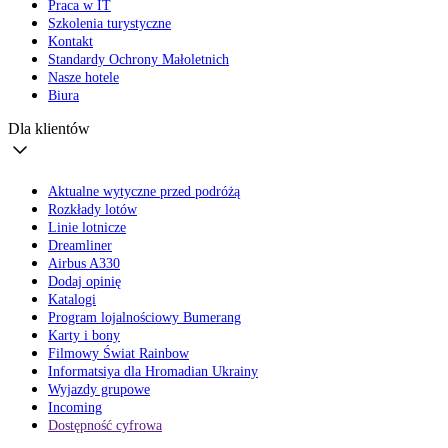
Praca w IT
Szkolenia turystyczne
Kontakt
Standardy Ochrony Małoletnich
Nasze hotele
Biura
Dla klientów
Aktualne wytyczne przed podróżą
Rozkłady lotów
Linie lotnicze
Dreamliner
Airbus A330
Dodaj opinię
Katalogi
Program lojalnościowy Bumerang
Karty i bony
Filmowy Świat Rainbow
Informatsiya dla Hromadian Ukrainy
Wyjazdy grupowe
Incoming
Dostępność cyfrowa