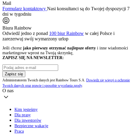
Mail
Formularz kontaktowy
Nasi konsultanci są do Twojej dyspozycji 7
dni w tygodniu
Biura Rainbow
Odwiedź jedno z ponad
100 biur Rainbow
w całej Polsce i
zarezerwuj swój
wymarzony urlop
Jeśli chcesz
jako pierwszy otrzymać najlepsze oferty
i inne wiadomości
marketingowe wprost na Twoją skrzynkę,
ZAPISZ SIĘ NA NEWSLETTER:
Zapisz się
Administratorem Twoich danych jest Rainbow Tours S.A.
Dowiedz się więcej o ochronie
Twoich danych oraz prawie i sposobie wycofania zgody
.
O nas
Kim jesteśmy
Dla prasy
Dla inwestorów
Bezpieczne wakacje
Praca