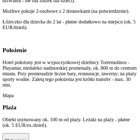
drzwiami - nie ma zniżek dla dzieci).
Możliwe pokoje 2-osobowe z 2 dostawkami (na potwierdzenie).
Łóżeczko dla dziecka do 2 lat - płatne dodatkowo na miejscu (ok. 5
EUR/dzień).
Położenie
Hotel położony jest w wypoczynkowej dzielnicy Torremolinos -
Playamar, niedaleko nadmorskiej promenady, ok. 800 m do centrum
miasta. Przy promenadzie liczne bary, restauracje, tawerny; na plaży
sporty wodne. Zaletą tego położenia jest krótki transfer - max. 30
min.
Mapa
Plaża
Obiekt usytuowany ok. 100 m od plaży. Leżaki na plaży - płatne
(ok. 5 EUR/os./dzień).