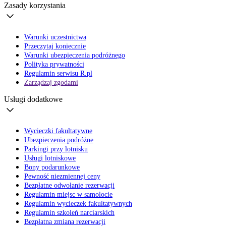
Zasady korzystania
Warunki uczestnictwa
Przeczytaj koniecznie
Warunki ubezpieczenia podróżnego
Polityka prywatności
Regulamin serwisu R.pl
Zarządzaj zgodami
Usługi dodatkowe
Wycieczki fakultatywne
Ubezpieczenia podróżne
Parkingi przy lotnisku
Usługi lotniskowe
Bony podarunkowe
Pewność niezmiennej ceny
Bezpłatne odwołanie rezerwacji
Regulamin miejsc w samolocie
Regulamin wycieczek fakultatywnych
Regulamin szkoleń narciarskich
Bezpłatna zmiana rezerwacji