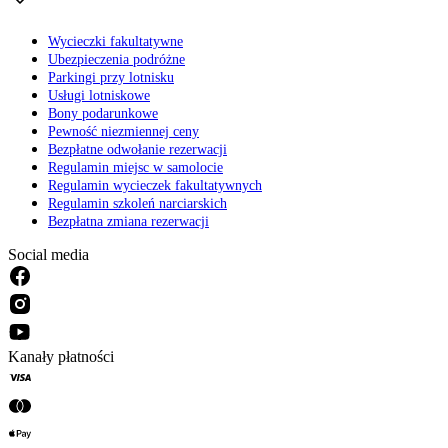
Wycieczki fakultatywne
Ubezpieczenia podróżne
Parkingi przy lotnisku
Usługi lotniskowe
Bony podarunkowe
Pewność niezmiennej ceny
Bezpłatne odwołanie rezerwacji
Regulamin miejsc w samolocie
Regulamin wycieczek fakultatywnych
Regulamin szkoleń narciarskich
Bezpłatna zmiana rezerwacji
Social media
Kanały płatności