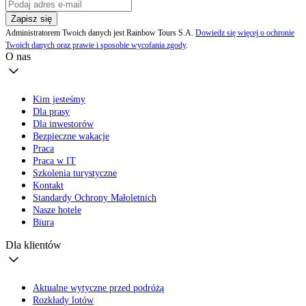
Zapisz się
Administratorem Twoich danych jest Rainbow Tours S.A.
Dowiedz się więcej o ochronie
Twoich danych oraz prawie i sposobie wycofania zgody
.
O nas
Kim jesteśmy
Dla prasy
Dla inwestorów
Bezpieczne wakacje
Praca
Praca w IT
Szkolenia turystyczne
Kontakt
Standardy Ochrony Małoletnich
Nasze hotele
Biura
Dla klientów
Aktualne wytyczne przed podróżą
Rozkłady lotów