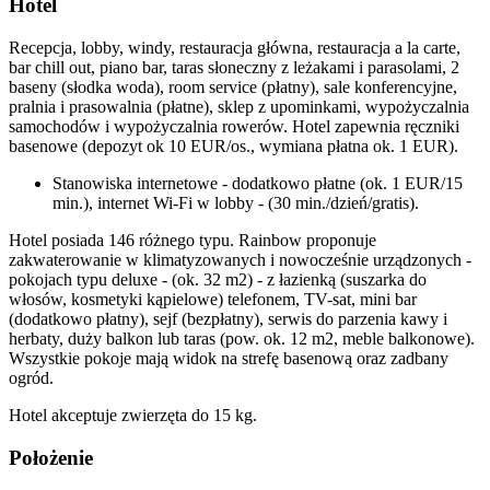
Hotel
Recepcja, lobby, windy, restauracja główna, restauracja a la carte,
bar chill out, piano bar, taras słoneczny z leżakami i parasolami, 2
baseny (słodka woda), room service (płatny), sale konferencyjne,
pralnia i prasowalnia (płatne), sklep z upominkami, wypożyczalnia
samochodów i wypożyczalnia rowerów. Hotel zapewnia ręczniki
basenowe (depozyt ok 10 EUR/os., wymiana płatna ok. 1 EUR).
Stanowiska internetowe - dodatkowo płatne (ok. 1 EUR/15
min.), internet Wi-Fi w lobby - (30 min./dzień/gratis).
Hotel posiada 146 różnego typu. Rainbow proponuje
zakwaterowanie w klimatyzowanych i nowocześnie urządzonych -
pokojach typu deluxe - (ok. 32 m2) - z łazienką (suszarka do
włosów, kosmetyki kąpielowe) telefonem, TV-sat, mini bar
(dodatkowo płatny), sejf (bezpłatny), serwis do parzenia kawy i
herbaty, duży balkon lub taras (pow. ok. 12 m2, meble balkonowe).
Wszystkie pokoje mają widok na strefę basenową oraz zadbany
ogród.
Hotel akceptuje zwierzęta do 15 kg.
Położenie