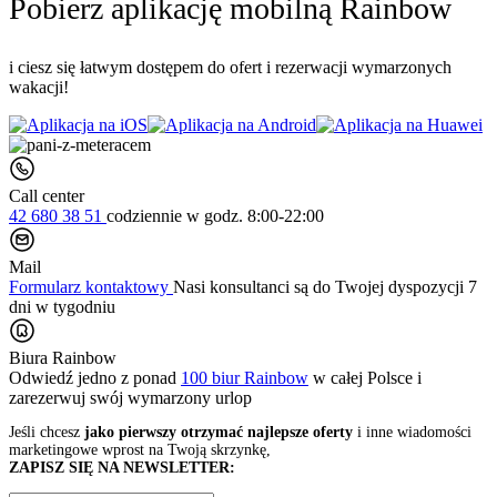
Pobierz aplikację mobilną Rainbow
i ciesz się łatwym dostępem do ofert i rezerwacji wymarzonych
wakacji!
Call center
42 680 38 51
codziennie
w godz. 8:00-22:00
Mail
Formularz kontaktowy
Nasi konsultanci są do Twojej dyspozycji 7
dni w tygodniu
Biura Rainbow
Odwiedź jedno z ponad
100 biur Rainbow
w całej Polsce i
zarezerwuj swój
wymarzony urlop
Jeśli chcesz
jako pierwszy otrzymać najlepsze oferty
i inne wiadomości
marketingowe wprost na Twoją skrzynkę,
ZAPISZ SIĘ NA NEWSLETTER: