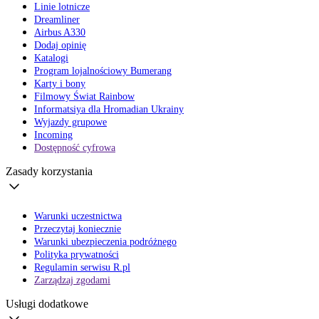
Linie lotnicze
Dreamliner
Airbus A330
Dodaj opinię
Katalogi
Program lojalnościowy Bumerang
Karty i bony
Filmowy Świat Rainbow
Informatsiya dla Hromadian Ukrainy
Wyjazdy grupowe
Incoming
Dostępność cyfrowa
Zasady korzystania
Warunki uczestnictwa
Przeczytaj koniecznie
Warunki ubezpieczenia podróżnego
Polityka prywatności
Regulamin serwisu R.pl
Zarządzaj zgodami
Usługi dodatkowe