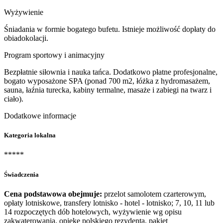
Wyżywienie
Śniadania w formie bogatego bufetu. Istnieje możliwość dopłaty do
obiadokolacji.
Program sportowy i animacyjny
Bezpłatnie siłownia i nauka tańca. Dodatkowo płatne profesjonalne,
bogato wyposażone SPA (ponad 700 m2, łóżka z hydromasażem,
sauna, łaźnia turecka, kabiny termalne, masaże i zabiegi na twarz i
ciało).
Dodatkowe informacje
Kategoria lokalna
*****
Świadczenia
Cena podstawowa obejmuje:
przelot samolotem czarterowym,
opłaty lotniskowe, transfery lotnisko - hotel - lotnisko; 7, 10, 11 lub
14 rozpoczętych dób hotelowych, wyżywienie wg opisu
zakwaterowania, opiekę polskiego rezydenta, pakiet