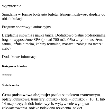
Wyżywienie
Śniadania w formie bogatego bufetu. Istnieje możliwość dopłaty do
obiadokolacji.
Program sportowy i animacyjny
Bezpłatnie siłownia i nauka tańca. Dodatkowo płatne profesjonalne,
bogato wyposażone SPA (ponad 700 m2, łóżka z hydromasażem,
sauna, łaźnia turecka, kabiny termalne, masaże i zabiegi na twarz i
ciało).
Dodatkowe informacje
Kategoria lokalna
*****
Świadczenia
Cena podstawowa obejmuje:
przelot samolotem czarterowym,
opłaty lotniskowe, transfery lotnisko - hotel - lotnisko; 7, 10, 11 lub
14 rozpoczętych dób hotelowych, wyżywienie wg opisu
zakwaterowania, opiekę polskiego rezydenta, pakiet