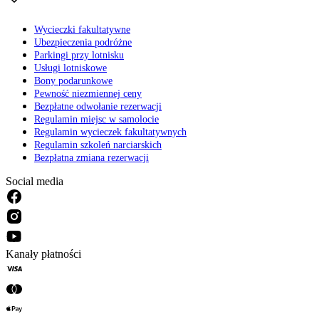
Wycieczki fakultatywne
Ubezpieczenia podróżne
Parkingi przy lotnisku
Usługi lotniskowe
Bony podarunkowe
Pewność niezmiennej ceny
Bezpłatne odwołanie rezerwacji
Regulamin miejsc w samolocie
Regulamin wycieczek fakultatywnych
Regulamin szkoleń narciarskich
Bezpłatna zmiana rezerwacji
Social media
Kanały płatności