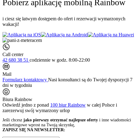
Pobierz aplikację mobilną Rainbow
i ciesz się łatwym dostępem do ofert i rezerwacji wymarzonych
wakacji!
Call center
42 680 38 51
codziennie
w godz. 8:00-22:00
Mail
Formularz kontaktowy
Nasi konsultanci są do Twojej dyspozycji 7
dni w tygodniu
Biura Rainbow
Odwiedź jedno z ponad
100 biur Rainbow
w całej Polsce i
zarezerwuj swój
wymarzony urlop
Jeśli chcesz
jako pierwszy otrzymać najlepsze oferty
i inne wiadomości
marketingowe wprost na Twoją skrzynkę,
ZAPISZ SIĘ NA NEWSLETTER: