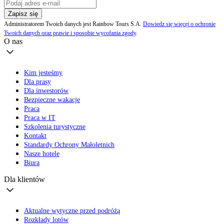
Zapisz się
Administratorem Twoich danych jest Rainbow Tours S.A.
Dowiedz się więcej o ochronie
Twoich danych oraz prawie i sposobie wycofania zgody
.
O nas
Kim jesteśmy
Dla prasy
Dla inwestorów
Bezpieczne wakacje
Praca
Praca w IT
Szkolenia turystyczne
Kontakt
Standardy Ochrony Małoletnich
Nasze hotele
Biura
Dla klientów
Aktualne wytyczne przed podróżą
Rozkłady lotów