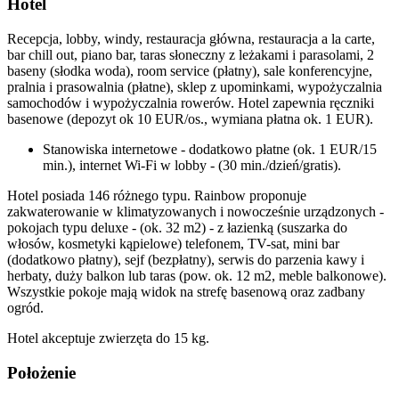
Hotel
Recepcja, lobby, windy, restauracja główna, restauracja a la carte,
bar chill out, piano bar, taras słoneczny z leżakami i parasolami, 2
baseny (słodka woda), room service (płatny), sale konferencyjne,
pralnia i prasowalnia (płatne), sklep z upominkami, wypożyczalnia
samochodów i wypożyczalnia rowerów. Hotel zapewnia ręczniki
basenowe (depozyt ok 10 EUR/os., wymiana płatna ok. 1 EUR).
Stanowiska internetowe - dodatkowo płatne (ok. 1 EUR/15
min.), internet Wi-Fi w lobby - (30 min./dzień/gratis).
Hotel posiada 146 różnego typu. Rainbow proponuje
zakwaterowanie w klimatyzowanych i nowocześnie urządzonych -
pokojach typu deluxe - (ok. 32 m2) - z łazienką (suszarka do
włosów, kosmetyki kąpielowe) telefonem, TV-sat, mini bar
(dodatkowo płatny), sejf (bezpłatny), serwis do parzenia kawy i
herbaty, duży balkon lub taras (pow. ok. 12 m2, meble balkonowe).
Wszystkie pokoje mają widok na strefę basenową oraz zadbany
ogród.
Hotel akceptuje zwierzęta do 15 kg.
Położenie