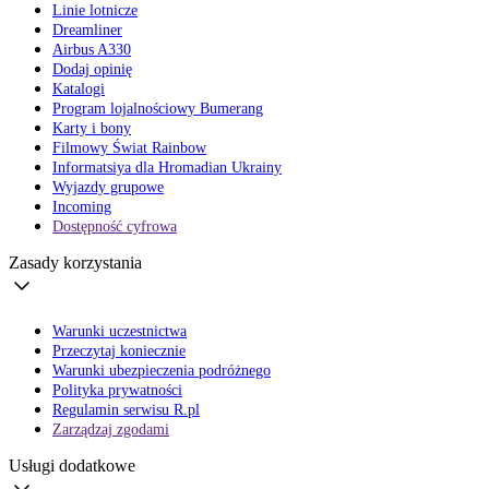
Linie lotnicze
Dreamliner
Airbus A330
Dodaj opinię
Katalogi
Program lojalnościowy Bumerang
Karty i bony
Filmowy Świat Rainbow
Informatsiya dla Hromadian Ukrainy
Wyjazdy grupowe
Incoming
Dostępność cyfrowa
Zasady korzystania
Warunki uczestnictwa
Przeczytaj koniecznie
Warunki ubezpieczenia podróżnego
Polityka prywatności
Regulamin serwisu R.pl
Zarządzaj zgodami
Usługi dodatkowe