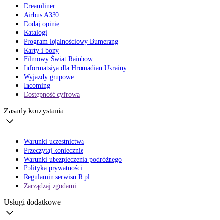
Dreamliner
Airbus A330
Dodaj opinię
Katalogi
Program lojalnościowy Bumerang
Karty i bony
Filmowy Świat Rainbow
Informatsiya dla Hromadian Ukrainy
Wyjazdy grupowe
Incoming
Dostępność cyfrowa
Zasady korzystania
Warunki uczestnictwa
Przeczytaj koniecznie
Warunki ubezpieczenia podróżnego
Polityka prywatności
Regulamin serwisu R.pl
Zarządzaj zgodami
Usługi dodatkowe