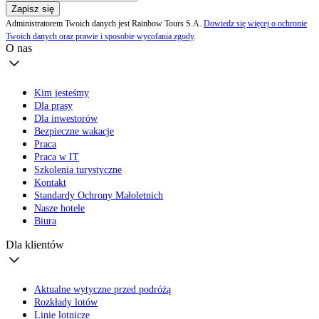
Zapisz się
Administratorem Twoich danych jest Rainbow Tours S.A.
Dowiedz się więcej o ochronie
Twoich danych oraz prawie i sposobie wycofania zgody
.
O nas
Kim jesteśmy
Dla prasy
Dla inwestorów
Bezpieczne wakacje
Praca
Praca w IT
Szkolenia turystyczne
Kontakt
Standardy Ochrony Małoletnich
Nasze hotele
Biura
Dla klientów
Aktualne wytyczne przed podróżą
Rozkłady lotów
Linie lotnicze