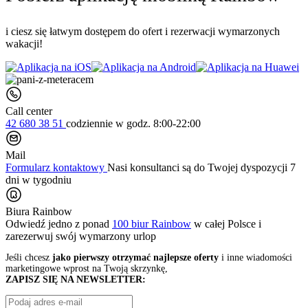
i ciesz się łatwym dostępem do ofert i rezerwacji wymarzonych
wakacji!
Call center
42 680 38 51
codziennie
w godz. 8:00-22:00
Mail
Formularz kontaktowy
Nasi konsultanci są do Twojej dyspozycji 7
dni w tygodniu
Biura Rainbow
Odwiedź jedno z ponad
100 biur Rainbow
w całej Polsce i
zarezerwuj swój
wymarzony urlop
Jeśli chcesz
jako pierwszy otrzymać najlepsze oferty
i inne wiadomości
marketingowe wprost na Twoją skrzynkę,
ZAPISZ SIĘ NA NEWSLETTER: