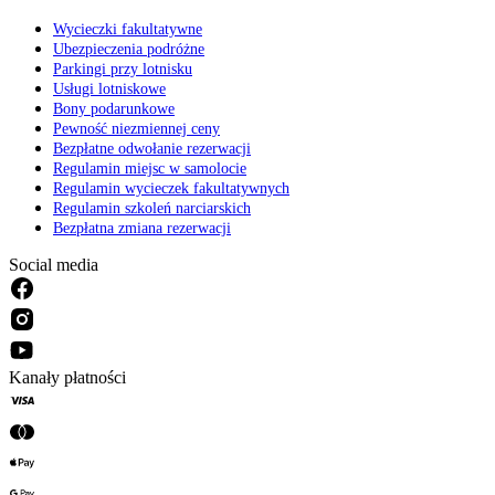
Wycieczki fakultatywne
Ubezpieczenia podróżne
Parkingi przy lotnisku
Usługi lotniskowe
Bony podarunkowe
Pewność niezmiennej ceny
Bezpłatne odwołanie rezerwacji
Regulamin miejsc w samolocie
Regulamin wycieczek fakultatywnych
Regulamin szkoleń narciarskich
Bezpłatna zmiana rezerwacji
Social media
Kanały płatności