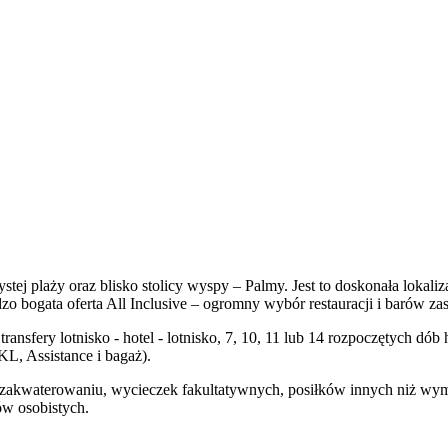
czystej plaży oraz blisko stolicy wyspy – Palmy. Jest to doskonała loka
o bogata oferta All Inclusive – ogromny wybór restauracji i barów z
transfery lotnisko - hotel - lotnisko, 7, 10, 11 lub 14 rozpoczętych 
, Assistance i bagaż).
y zakwaterowaniu, wycieczek fakultatywnych, posiłków innych niż wy
ów osobistych.