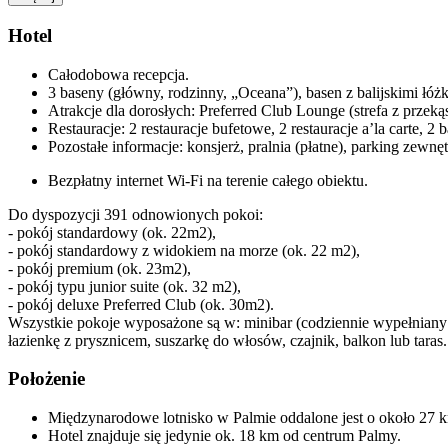
Hotel
Całodobowa recepcja.
3 baseny (główny, rodzinny, „Oceana”), basen z balijskimi łó
Atrakcje dla dorosłych: Preferred Club Lounge (strefa z przekąs
Restauracje: 2 restauracje bufetowe, 2 restauracje a’la carte, 2
Pozostałe informacje: konsjerż, pralnia (płatne), parking zewnę
Bezpłatny internet Wi-Fi na terenie całego obiektu.
Do dyspozycji 391 odnowionych pokoi:
- pokój standardowy (ok. 22m2),
- pokój standardowy z widokiem na morze (ok. 22 m2),
- pokój premium (ok. 23m2),
- pokój typu junior suite (ok. 32 m2),
- pokój deluxe Preferred Club (ok. 30m2).
Wszystkie pokoje wyposażone są w: minibar (codziennie wypełniany 
łazienkę z prysznicem, suszarkę do włosów, czajnik, balkon lub taras.
Położenie
Międzynarodowe lotnisko w Palmie oddalone jest o około 27 
Hotel znajduje się jedynie ok. 18 km od centrum Palmy.