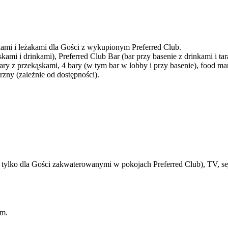
żkami i leżakami dla Gości z wykupionym Preferred Club.
kami i drinkami), Preferred Club Bar (bar przy basenie z drinkami i ta
 bary z przekąskami, 4 bary (w tym bar w lobby i przy basenie), food ma
trzny (zależnie od dostępności).
tylko dla Gości zakwaterowanymi w pokojach Preferred Club), TV, sej
km.