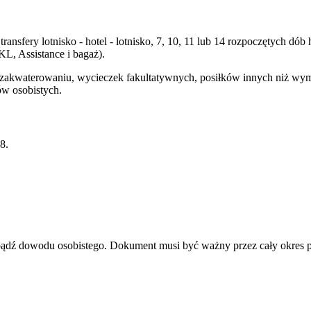
transfery lotnisko - hotel - lotnisko, 7, 10, 11 lub 14 rozpoczętych 
, Assistance i bagaż).
y zakwaterowaniu, wycieczek fakultatywnych, posiłków innych niż wy
ów osobistych.
8.
u bądź dowodu osobistego. Dokument musi być ważny przez cały okres 